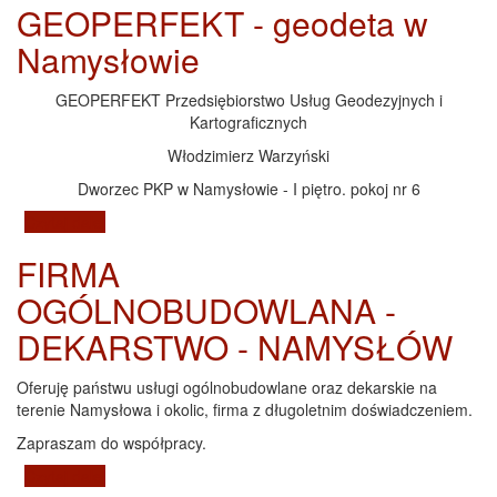
GEOPERFEKT - geodeta w
Namysłowie
GEOPERFEKT Przedsiębiorstwo Usług Geodezyjnych i
Kartograficznych
Włodzimierz Warzyński
Dworzec PKP w Namysłowie - I piętro. pokoj nr 6
Czytaj dalej
wpis GEOPERFEKT - geodeta w Namysłowie
FIRMA
OGÓLNOBUDOWLANA -
DEKARSTWO - NAMYSŁÓW
Oferuję państwu usługi ogólnobudowlane oraz dekarskie na
terenie Namysłowa i okolic, firma z długoletnim doświadczeniem.
Zapraszam do współpracy.
Czytaj dalej
wpis FIRMA OGÓLNOBUDOWLANA - DEKARSTWO -