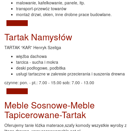
malowanie, kafelkowanie, panele, itp.
transport-przewóz towarów
montaż drzwi, okien, inne drobne prace budowlane.
Czytaj dalej
wpis Firma Usługowa KONKRET Dariusz Leśniewicz
Tartak Namysłów
TARTAK “KAR” Henryk Szeliga
więźba dachowa
tarcica - sucha i mokra
deski podłogowe, podbitka
usługi tartaczne w zakresie przecierania i suszenia drewna
czynne: pon. - pt.: 7.00 - 15.00 sob: 7.00 - 13.00
Czytaj dalej
wpis Tartak Namysłów
Meble Sosnowe-Meble
Tapicerowane-Tartak
Oferujemy tanie łóżka materace,szafy komody wszystkie wyroby z
litego drewna. www.sosnowemeble.net.pl