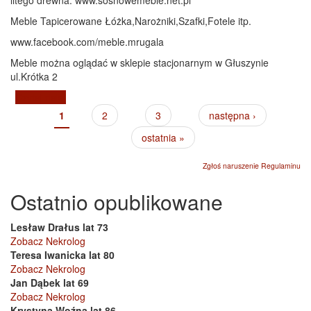
Meble Tapicerowane Łóżka,Narożniki,Szafki,Fotele itp.
www.facebook.com/meble.mrugala
Meble można oglądać w sklepie stacjonarnym w Głuszynie
ul.Krótka 2
Czytaj dalej
wpis Meble Sosnowe-Meble Tapicerowane-Tartak
1
2
3
następna ›
Strony
ostatnia »
Zgłoś naruszenie Regulaminu
Ostatnio opublikowane
Lesław Drałus lat 73
Zobacz Nekrolog
Teresa Iwanicka lat 80
Zobacz Nekrolog
Jan Dąbek lat 69
Zobacz Nekrolog
Krystyna Woźna lat 86