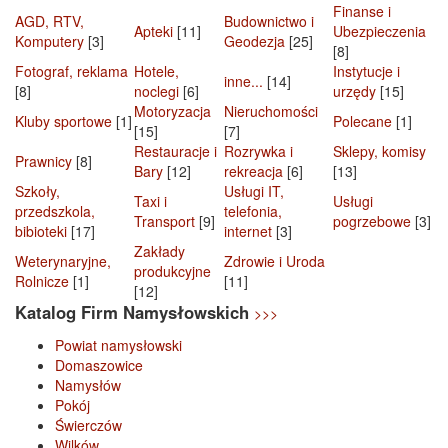
Finanse i
AGD, RTV,
Budownictwo i
Apteki
[11]
Ubezpieczenia
Komputery
[3]
Geodezja
[25]
[8]
Fotograf, reklama
Hotele,
Instytucje i
inne...
[14]
[8]
noclegi
[6]
urzędy
[15]
Motoryzacja
Nieruchomości
Kluby sportowe
[1]
Polecane
[1]
[15]
[7]
Restauracje i
Rozrywka i
Sklepy, komisy
Prawnicy
[8]
Bary
[12]
rekreacja
[6]
[13]
Szkoły,
Usługi IT,
Taxi i
Usługi
przedszkola,
telefonia,
Transport
[9]
pogrzebowe
[3]
bibioteki
[17]
internet
[3]
Zakłady
Weterynaryjne,
Zdrowie i Uroda
produkcyjne
Rolnicze
[1]
[11]
[12]
Katalog Firm Namysłowskich
>>>
Powiat namysłowski
Domaszowice
Namysłów
Pokój
Świerczów
Wilków