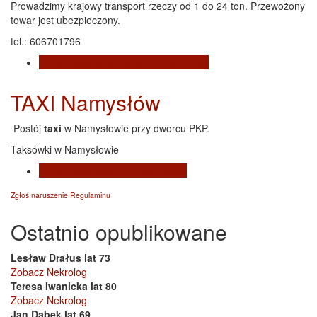
Prowadzimy krajowy transport rzeczy od 1 do 24 ton. Przewożony
towar jest ubezpieczony.
tel.: 606701796
Czytaj dalej
wpis Usługi Transportowe
TAXI Namysłów
Postój
taxi
w Namysłowie przy dworcu PKP.
Taksówki w Namysłowie
Czytaj dalej
wpis TAXI Namysłów
Zgłoś naruszenie Regulaminu
Ostatnio opublikowane
Lesław Drałus lat 73
Zobacz Nekrolog
Teresa Iwanicka lat 80
Zobacz Nekrolog
Jan Dąbek lat 69