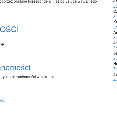
Ja
 poprzez obsługę korespondencji, aż po usługę wirtualnego
Z
C
Z
K
OŚCI
Z
A
Z
Je
TOR.
Z
Je
Z
H
uchomości
Z
Z
 rynku nieruchomości w zakresie:
Z
ości