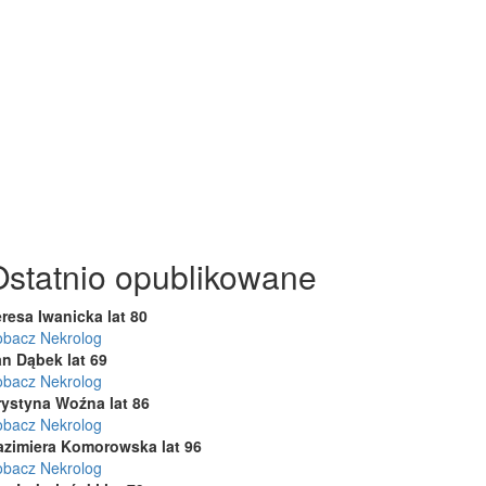
Ostatnio opublikowane
resa Iwanicka lat 80
obacz Nekrolog
an Dąbek lat 69
obacz Nekrolog
rystyna Woźna lat 86
obacz Nekrolog
azimiera Komorowska lat 96
obacz Nekrolog