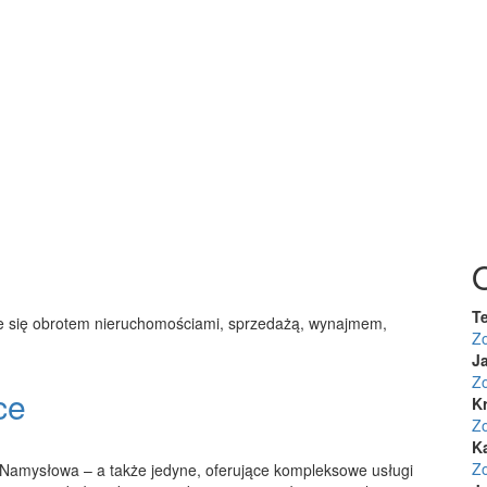
Te
ce się obrotem nieruchomościami, sprzedażą, wynajmem,
Z
J
Z
ce
K
Z
K
Z
 Namysłowa – a także jedyne, oferujące kompleksowe usługi