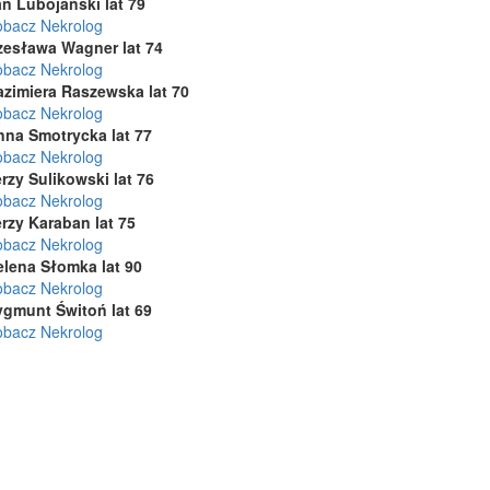
n Lubojański lat 79
obacz Nekrolog
zesława Wagner lat 74
obacz Nekrolog
azimiera Raszewska lat 70
obacz Nekrolog
nna Smotrycka lat 77
obacz Nekrolog
rzy Sulikowski lat 76
obacz Nekrolog
rzy Karaban lat 75
obacz Nekrolog
elena Słomka lat 90
obacz Nekrolog
ygmunt Świtoń lat 69
obacz Nekrolog