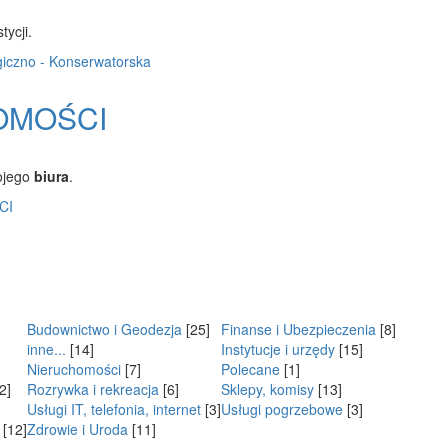
ycji.
iczno - Konserwatorska
OMOŚCI
ojego
biura
.
CI
Budownictwo i Geodezja
[25]
Finanse i Ubezpieczenia
[8]
inne...
[14]
Instytucje i urzędy
[15]
Nieruchomości
[7]
Polecane
[1]
2]
Rozrywka i rekreacja
[6]
Sklepy, komisy
[13]
Usługi IT, telefonia, internet
[3]
Usługi pogrzebowe
[3]
[12]
Zdrowie i Uroda
[11]