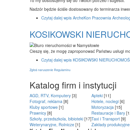
To my dostosujemy się do Twoich potrzeb i sugestii.
Nadzór będzie ściśle dostosowany do terminarza inwest
Czytaj dalej
wpis ArcheKon Pracownia Archeolog
KOSIKOWSKI NIERUCH
Cieszę się, że mogę zaproponować Państwu usługi m
Czytaj dalej
wpis KOSIKOWSKI NIERUCHOMOŚ
Zgłoś naruszenie Regulaminu
Katalog firm i instytucji
AGD, RTV, Komputery
[3]
Apteki
[11]
Fotograf, reklama
[8]
Hotele, noclegi
[6]
Kluby sportowe
[1]
Motoryzacja
[15]
Prawnicy
[8]
Restauracje i Bary
[1
Szkoły, przedszkola, bibioteki
[17]
Taxi i Transport
[9]
Weterynaryjne, Rolnicze
[1]
Zakłady produkcyjne