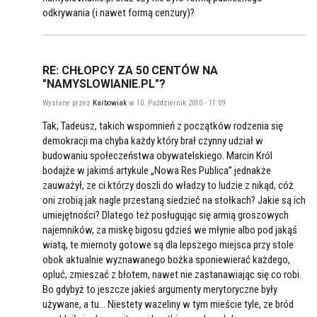
odkrywania (i nawet formą cenzury)?
RE: CHŁOPCY ZA 50 CENTÓW NA
"NAMYSLOWIANIE.PL"?
Wysłane przez
Karbowiak
w 10. Październik 2010 - 11:09
Tak; Tadeusz, takich wspomnień z początków rodzenia się
demokracji ma chyba każdy który brał czynny udział w
budowaniu społeczeństwa obywatelskiego. Marcin Król
bodajże w jakimś artykule „Nowa Res Publica” jednakże
zauważył, ze ci którzy doszli do władzy to ludzie z nikąd, cóż
oni zrobią jak nagle przestaną siedzieć na stołkach? Jakie są ich
umiejętności? Dlatego też posługując się armią groszowych
najemników, za miskę bigosu gdzieś we młynie albo pod jakąś
wiatą, te miernoty gotowe są dla lepszego miejsca przy stole
obok aktualnie wyznawanego bożka sponiewierać każdego,
opluć, zmieszać z błotem, nawet nie zastanawiając się co robi.
Bo gdybyż to jeszcze jakieś argumenty merytoryczne były
używane, a tu… Niestety wazeliny w tym mieście tyle, ze bród