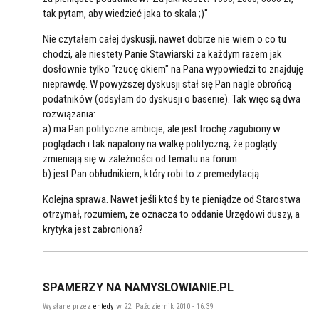
tak pytam, aby wiedzieć jaka to skala ;)"
Nie czytałem całej dyskusji, nawet dobrze nie wiem o co tu
chodzi, ale niestety Panie Stawiarski za każdym razem jak
dosłownie tylko "rzucę okiem" na Pana wypowiedzi to znajduję
nieprawdę. W powyższej dyskusji stał się Pan nagle obrońcą
podatników (odsyłam do dyskusji o basenie). Tak więc są dwa
rozwiązania:
a) ma Pan polityczne ambicje, ale jest trochę zagubiony w
poglądach i tak napalony na walkę polityczną, że poglądy
zmieniają się w zależności od tematu na forum
b) jest Pan obłudnikiem, który robi to z premedytacją
Kolejna sprawa. Nawet jeśli ktoś by te pieniądze od Starostwa
otrzymał, rozumiem, że oznacza to oddanie Urzędowi duszy, a
krytyka jest zabroniona?
SPAMERZY NA NAMYSLOWIANIE.PL
Wysłane przez
entedy
w 22. Październik 2010 - 16:39