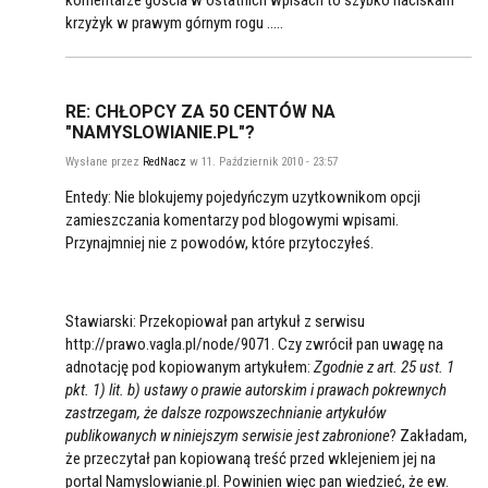
krzyżyk w prawym górnym rogu .....
RE: CHŁOPCY ZA 50 CENTÓW NA
"NAMYSLOWIANIE.PL"?
Wysłane przez
RedNacz
w 11. Październik 2010 - 23:57
Entedy: Nie blokujemy pojedyńczym uzytkownikom opcji
zamieszczania komentarzy pod blogowymi wpisami.
Przynajmniej nie z powodów, które przytoczyłeś.
Stawiarski: Przekopiował pan artykuł z serwisu
http://prawo.vagla.pl/node/9071. Czy zwrócił pan uwagę na
adnotację pod kopiowanym artykułem:
Zgodnie z art. 25 ust. 1
pkt. 1) lit. b) ustawy o prawie autorskim i prawach pokrewnych
zastrzegam, że dalsze rozpowszechnianie artykułów
publikowanych w niniejszym serwisie jest zabronione
? Zakładam,
że przeczytał pan kopiowaną treść przed wklejeniem jej na
portal Namyslowianie.pl. Powinien więc pan wiedzieć, że ew.