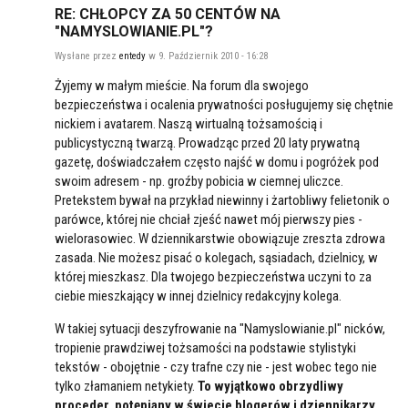
RE: CHŁOPCY ZA 50 CENTÓW NA
"NAMYSLOWIANIE.PL"?
Wysłane przez
entedy
w 9. Październik 2010 - 16:28
Żyjemy w małym mieście. Na forum dla swojego
bezpieczeństwa i ocalenia prywatności posługujemy się chętnie
nickiem i avatarem. Naszą wirtualną tożsamością i
publicystyczną twarzą. Prowadząc przed 20 laty prywatną
gazetę, doświadczałem często najść w domu i pogróżek pod
swoim adresem - np. groźby pobicia w ciemnej uliczce.
Pretekstem bywał na przykład niewinny i żartobliwy felietonik o
parówce, której nie chciał zjeść nawet mój pierwszy pies -
wielorasowiec. W dziennikarstwie obowiązuje zreszta zdrowa
zasada. Nie możesz pisać o kolegach, sąsiadach, dzielnicy, w
której mieszkasz. Dla twojego bezpieczeństwa uczyni to za
ciebie mieszkający w innej dzielnicy redakcyjny kolega.
W takiej sytuacji deszyfrowanie na "Namyslowianie.pl" nicków,
tropienie prawdziwej tożsamości na podstawie stylistyki
tekstów - obojętnie - czy trafne czy nie - jest wobec tego nie
tylko złamaniem netykiety.
To wyjątkowo obrzydliwy
proceder
,
potępiany w świecie blogerów i dziennikarzy.