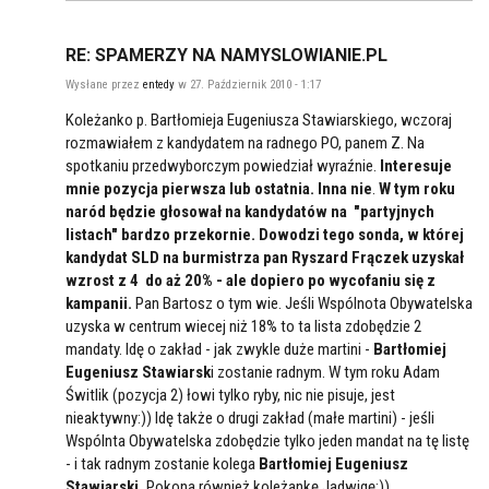
RE: SPAMERZY NA NAMYSLOWIANIE.PL
Wysłane przez
entedy
w 27. Październik 2010 - 1:17
Koleżanko p. Bartłomieja Eugeniusza Stawiarskiego, wczoraj
rozmawiałem z kandydatem na radnego PO, panem Z. Na
spotkaniu przedwyborczym powiedział wyraźnie.
Interesuje
mnie pozycja pierwsza lub ostatnia. Inna nie
.
W tym roku
naród będzie głosował na kandydatów na "partyjnych
listach" bardzo przekornie. Dowodzi tego sonda, w której
kandydat SLD na burmistrza pan Ryszard Frączek uzyskał
wzrost z 4 do aż 20% - ale dopiero po wycofaniu się z
kampanii.
Pan Bartosz o tym wie. Jeśli Wspólnota Obywatelska
uzyska w centrum wiecej niż 18% to ta lista zdobędzie 2
mandaty. Idę o zakład - jak zwykle duże martini -
Bartłomiej
Eugeniusz Stawiarsk
i zostanie radnym. W tym roku Adam
Świtlik (pozycja 2) łowi tylko ryby, nic nie pisuje, jest
nieaktywny:)) Idę także o drugi zakład (małe martini) - jeśli
Wspólnta Obywatelska zdobędzie tylko jeden mandat na tę listę
- i tak radnym zostanie kolega
Bartłomiej Eugeniusz
Stawiarski.
Pokona również koleżankę Jadwigę:))