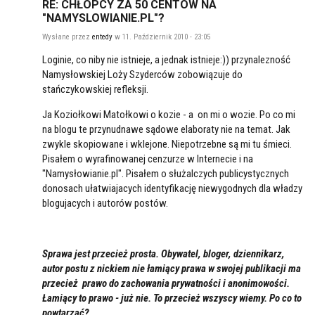
RE: CHŁOPCY ZA 50 CENTÓW NA
"NAMYSLOWIANIE.PL"?
Wysłane przez
entedy
w 11. Październik 2010 - 23:05
Loginie, co niby nie istnieje, a jednak istnieje:)) przynalezność
Namysłowskiej Loży Szyderców zobowiązuje do
stańczykowskiej refleksji.
Ja Koziołkowi Matołkowi o kozie - a on mi o wozie. Po co mi
na blogu te przynudnawe sądowe elaboraty nie na temat. Jak
zwykle skopiowane i wklejone. Niepotrzebne są mi tu śmieci.
Pisałem o wyrafinowanej cenzurze w Internecie i na
"Namysłowianie.pl". Pisałem o służalczych publicystycznych
donosach ułatwiajacych identyfikację niewygodnych dla władzy
blogujacych i autorów postów.
Sprawa jest przecież prosta. Obywatel, bloger, dziennikarz,
autor postu z nickiem nie łamiący prawa w swojej publikacji ma
przecież prawo do zachowania prywatności i anonimowości.
Łamiący to prawo - już nie. To przecież wszyscy wiemy. Po co to
powtarzać?