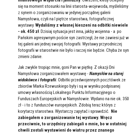
się na moment stosunki na linii starosta-wojewoda, myśleliśmy
z synem o zorganizowaniu w jedynej porządnej galerii
Namysłowa, czyli na I piętrze starostwa, fotograficznej
wystawy.
Wydaliśmy z własnej kieszeni na odbitki niewiele
- ok. 450 zł
. Dzisiaj sytuacja jest inna, jakby wojenna - a po
Pańskim agresywnym poście syn zastrzegł, że nie zawiesi już w
tej galerii ani jednej swojej fotografii. Wystawy przyrodniczej
fotografii w starostwie nie było i raczej nie będzie. Chyba że syn
zmieni zdanie.
Jak zwykle tropiąc mnie, goni Pan w piętkę. Z okazji Dni
Namysłowa zorganizowałem wystawę -
Namysłów na starej
widokówce i fotografii
. Odbitki przedwojennych pocztówek ze
zbiorów Marka Rzewuskiego były i są w wyniku podpisanej
umowy własnością Lokalnego Punktu Informacyjnego o
Funduszach Europejskich w Namysłowie. Wydano na nie ok. 350
zł - i to z funduszów europejskich. Zdobią teraz którys z
korytarzy starostwa. Wystarczy zapytać i sprawdzić.
Nie
zabiegałem o zorganizowanie tej wystawy. Wręcz
przeciwnie, to urzędnicy zabiegali o mnie, bo w ostatniej
chwili zostali wystawieni do wiatru przez znanego