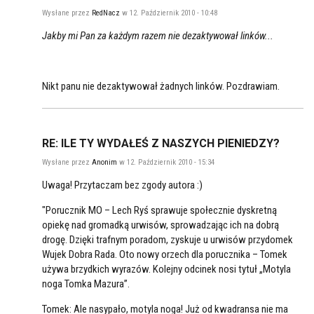
Wysłane przez
RedNacz
w 12. Październik 2010 - 10:48
Jakby mi Pan za każdym razem nie dezaktywował linków...
Nikt panu nie dezaktywował żadnych linków. Pozdrawiam.
RE: ILE TY WYDAŁEŚ Z NASZYCH PIENIEDZY?
Wysłane przez
Anonim
w 12. Październik 2010 - 15:34
Uwaga! Przytaczam bez zgody autora :)
"Porucznik MO – Lech Ryś sprawuje społecznie dyskretną
opiekę nad gromadką urwisów, sprowadzając ich na dobrą
drogę. Dzięki trafnym poradom, zyskuje u urwisów przydomek
Wujek Dobra Rada. Oto nowy orzech dla porucznika – Tomek
używa brzydkich wyrazów. Kolejny odcinek nosi tytuł „Motyla
noga Tomka Mazura”.
Tomek: Ale nasypało, motyla noga! Już od kwadransa nie ma