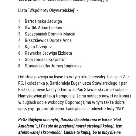
Lista "Wspólnoty Obywatelskiej" -
1 Bartosińska Jadwiga
2 Świtlik Adam Lesław
3 Szczepaniak Dominik Marcin
4 Błaszkiewicz Dorota Anna
5 Kędra Grzegorz
6 Kawecka Jadwiga Elżbieta
7 Soja Tomasz Krzysztof
8 Stawiarski Bartłomiej Eugeniusz
Ostatnia pozycja na liście to w tym roku przywilej. I ja, i pan Z. z
PO, i koleżanka p. Bartłomieja Eugeniusza Stawiarskiego, i pan
Bartek, i prawie kazdy o tym wie. Pan Stawiarski zrobił sobie z
Namyslowian.pl taką trampolinę, że na radnego nawet na koniu i
w cuglach sobie wskoczy. Dopomogą mu w tym także dobre
sprężyny - pozostali bierni kandydaci na radnych z listy "WO".
P>S> Gdybym sie mylił, flaszka do odebrania w barze "Pod
Aniołami":)) Pasuje do przyjętej nowej strategii kolegi, tzw.
afektowanej skromności. Ludzie to kupią, bo to niby nie na