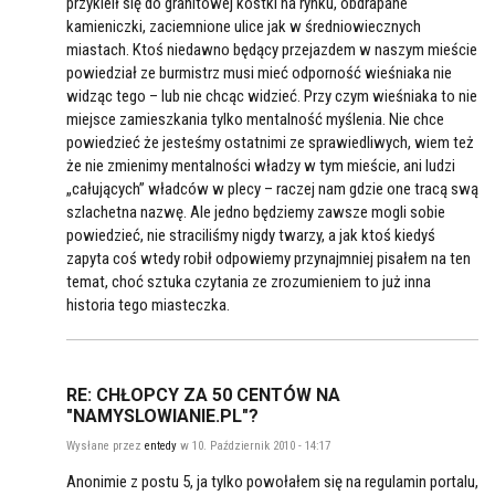
przykleił się do granitowej kostki na rynku, obdrapane
kamieniczki, zaciemnione ulice jak w średniowiecznych
miastach. Ktoś niedawno będący przejazdem w naszym mieście
powiedział ze burmistrz musi mieć odporność wieśniaka nie
widząc tego – lub nie chcąc widzieć. Przy czym wieśniaka to nie
miejsce zamieszkania tylko mentalność myślenia. Nie chce
powiedzieć że jesteśmy ostatnimi ze sprawiedliwych, wiem też
że nie zmienimy mentalności władzy w tym mieście, ani ludzi
„całujących” władców w plecy – raczej nam gdzie one tracą swą
szlachetna nazwę. Ale jedno będziemy zawsze mogli sobie
powiedzieć, nie straciliśmy nigdy twarzy, a jak ktoś kiedyś
zapyta coś wtedy robił odpowiemy przynajmniej pisałem na ten
temat, choć sztuka czytania ze zrozumieniem to już inna
historia tego miasteczka.
RE: CHŁOPCY ZA 50 CENTÓW NA
"NAMYSLOWIANIE.PL"?
Wysłane przez
entedy
w 10. Październik 2010 - 14:17
Anonimie z postu 5, ja tylko powołałem się na regulamin portalu,