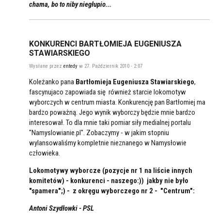
chama, bo to niby niegłupio...
KONKURENCI BARTŁOMIEJA EUGENIUSZA
STAWIARSKIEGO
Wysłane przez
entedy
w 27. Październik 2010 - 2:07
Koleżanko pana
Bartłomieja Eugeniusza Stawiarskiego
,
fascynujaco zapowiada się również starcie lokomotyw
wyborczych w centrum miasta. Konkurencję pan Bartłomiej ma
bardzo poważną. Jego wynik wyborczy będzie mnie bardzo
interesował. To dla mnie taki pomiar siły medialnej portalu
"Namyslowianie.pl". Zobaczymy - w jakim stopniu
wylansowaliśmy kompletnie nieznanego w Namysłowie
człowieka.
Lokomotywy wyborcze (pozycje nr 1 na liście innych
komitetów) - konkurenci - naszego:)) jakby nie było
"spamera";) -
z okręgu wyborczego nr 2 - "Centrum":
Antoni Szydłowki - PSL