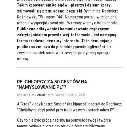
Takim kapowaniem kolegów - pisarzy i dziennikarzy
zajmowali się płatni agenci bezpieki
. Był nim np. Kazimierz
Koźniewski, TW - agent "44". Na naszym portalu w tej brudnej
robocie wyspecjalizował się... Wszyscy wiemy o kogo chodzi.
Publiczne odkrywanie i komunikowanie rządzącym
zakrytej nickiem prawdziwej tożsamości jest następną
formą rządowej cenzury Internetu. Taka denuncjacja
publiczna zmusza do pisarskiej powściągliwości.
To
zwykle początek środowiskowej lub politycznej opresji i
retorsji.
RE: CHŁOPCY ZA 50 CENTÓW NA
"NAMYSLOWIANIE.PL"?
Wysłane przez
Anonim
w 9. Październik 2010 - 22:53
A "ktoś" kiedyś(patrz: Smoleńska hipnoza) napisał do RedNacz:
"Chciałbym, abyś podał przy trollowatych postach adres IP".
Czy to nie było próbą nacisku na pomysłodawcę i twórcę
namyslowianie.pl oraz czy nie było formą publicznego