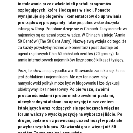
instalowania przez właścicieli portali programów
szpiegujących, które śledzą nas w sieci. Ponadto
wynajmuje się blogerów i komentatorów do uprawiania
prorządowej propagandy
. Takie proputinowskie drużynki
istnieją w Rosji. Podobnie dzieje się w Chinach. Tacy inernetowi
najemnicy są opłacani przez władzę. W Chinach istnieje "Armia
50 Centów"(The 50 Cent Army). Nazwę swą wzięła od tego, że
za każdy przychylny reżimowi komentarz i post dostaje od
agend rządowych Chin 50 chińskich centów (20 groszy). Ta
armia internetowych najemników liczy ponoć kilkaset tysięcy.
Piszę te słowa nieprzypadkowo. Stawiarski zarzeka się, że nie
jest żołdakiem i najemnikiem. Ale czy ten nowy niby
namysłowski polityk może być w blogowaniu i łże-dyskusji
obiektywny i bezinteresowny.
Po pierwsze, swoimi
prostarościńskimi i proburmistrzowskimi postami,
niewybrednymi atakami na opozycję i niszczeniem
istniejących oraz rodzących się społecznych więzi na
forum walczy o wysoką pozycję na wyborczej liście. Po
drugie, będzie on z pewnością uczestniczył w podziale
powyborczych łupów. Stawiarski gra o więcej niż 50
centów. To racjonalne i oczywiste.