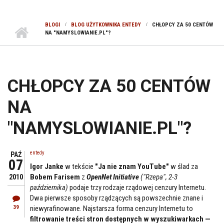
BLOGI
BLOG UŻYTKOWNIKA ENTEDY
CHŁOPCY ZA 50 CENTÓW
NA "NAMYSLOWIANIE.PL"?
CHŁOPCY ZA 50 CENTÓW
NA
"NAMYSLOWIANIE.PL"?
entedy
PAŹ
07
Igor Janke
w tekście
"Ja nie znam YouTube"
w ślad za
Bobem Farisem
z
OpenNet Initiative
("Rzepa", 2-3
2010
października)
podaje trzy rodzaje rządowej cenzury Internetu.
Dwa pierwsze sposoby rządzących są powszechnie znane i
39
niewyrafinowane. Najstarsza forma cenzury Internetu to
filtrowanie treści stron dostępnych w wyszukiwarkach —