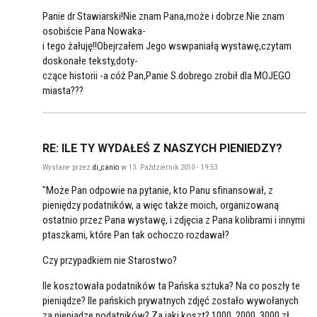
Panie dr Stawiarski!Nie znam Pana,może i dobrze.Nie znam
osobiście Pana Nowaka-
i tego żałuję!!Obejrzałem Jego wswpaniałą wystawę,czytam
doskonałe teksty,doty-
czące historii -a cóż Pan,Panie S.dobrego zrobił dla MOJEGO
miasta???
RE: ILE TY WYDAŁEŚ Z NASZYCH PIENIEDZY?
Wysłane przez
di_canio
w 13. Październik 2010 - 19:53
"Może Pan odpowie na pytanie, kto Panu sfinansował, z
pieniędzy podatników, a więc także moich, organizowaną
ostatnio przez Pana wystawę, i zdjęcia z Pana kolibrami i innymi
ptaszkami, które Pan tak ochoczo rozdawał?
Czy przypadkiem nie Starostwo?
Ile kosztowała podatników ta Pańska sztuka? Na co poszły te
pieniądze? Ile pańskich prywatnych zdjęć zostało wywołanych
za pieniądze podatników? Za jaki koszt? 1000, 2000, 3000 zł,