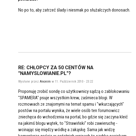
No po to, aby zatrzeć ślady i niesmak po służalczych donosach.
RE: CHŁOPCY ZA 50 CENTÓW NA
"NAMYSLOWIANIE.PL"?
Wysłane przez
Anonim
w 11. Październik 2010 - 23:22
Proponuję zrobić sondę co użytkownicy sądzą o zablokowaniu
"SPAMERA" psuje wszystkim krew, zaśmieca blogi. W
rozmowach ze znajomymi na temat spamu i "wkurzających"
postów na portalu wynika, że wiele osób ten forumowicz
zniechęca do wchodzenia na portal, bo gdzie się zaczyna kleić
na jakimś blogu wątek, to "Strawiński" robi zawieruchę -
wcinając się między wódkę a zakąskę. Sama jak widzę
komentarze gościa w ostatnich wpisach to szybko naciskam