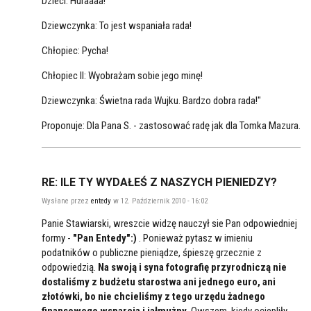
Dzieci: Huraaaa!
Dziewczynka: To jest wspaniała rada!
Chłopiec: Pycha!
Chłopiec II: Wyobrażam sobie jego minę!
Dziewczynka: Świetna rada Wujku. Bardzo dobra rada!"
Proponuje: Dla Pana S. - zastosować radę jak dla Tomka Mazura.
RE: ILE TY WYDAŁEŚ Z NASZYCH PIENIEDZY?
Wysłane przez
entedy
w 12. Październik 2010 - 16:02
Panie Stawiarski, wreszcie widzę nauczył sie Pan odpowiedniej
formy -
"Pan Entedy":)
. Ponieważ pytasz w imieniu
podatników o publiczne pieniądze, śpieszę grzecznie z
odpowiedzią.
Na swoją i syna fotografię przyrodniczą nie
dostaliśmy z budżetu starostwa ani jednego euro, ani
złotówki, bo nie chcieliśmy z tego urzędu żadnego
finansowego wsparcia i jałmużny
. Owszem, kiedy ociepliły