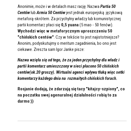
Anonimie, może i w detalach masz rację. Nazwa
Partia 50
Centów
lub
Armia 50 Centów
jest jednak europejską językową
metaforą-skrótem. Za przychylny władzy lub komunistycznej
partii komentarz płaci się
0,5 yuana
(5 mao - 50 fenów).
Wychodzi więc w metaforycznym uproszczeniu 50
"chińskich centów"
. Czy w tekście to jest najistotniejsze?
Anonim, podyskutujmy o meritum zagadnienia, bo ono jest
ciekawe. Zreszta sam Igor Janke pisze:
Nazwa wzięła się od tego, że za jeden przychylny dla władz i
partii komentarz umieszczony w sieci płacono 50 chińskich
centów(ok.20 groszy). Wirtualni agenci wpływu tłuką więc setki
komentarzy każdego dnia na rozmaitych chińskich forach.
Rosjanie dodają, że zdarzają się tacy "kitajcy-szpiony", co
na poczatku swej agenuralnej działalności robią to za
darmo:))