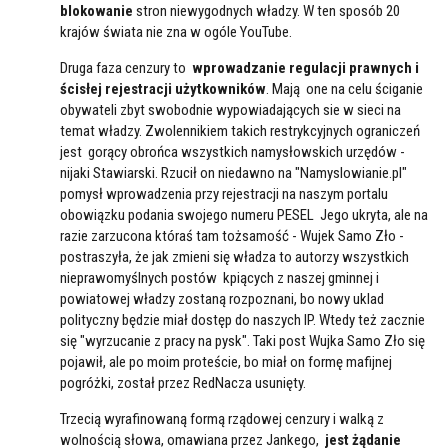
blokowanie
stron niewygodnych władzy. W ten sposób 20
krajów świata nie zna w ogóle YouTube.
Druga faza cenzury to
wprowadzanie regulacji prawnych i
ścisłej rejestracji użytkowników
. Mają one na celu ściganie
obywateli zbyt swobodnie wypowiadających sie w sieci na
temat władzy. Zwolennikiem takich restrykcyjnych ograniczeń
jest gorący obrońca wszystkich namysłowskich urzędów -
nijaki Stawiarski. Rzucił on niedawno na "Namyslowianie.pl"
pomysł wprowadzenia przy rejestracji na naszym portalu
obowiązku podania swojego numeru PESEL Jego ukryta, ale na
razie zarzucona któraś tam tożsamość - Wujek Samo Zło -
postraszyła, że jak zmieni się władza to autorzy wszystkich
nieprawomyślnych postów kpiących z naszej gminnej i
powiatowej władzy zostaną rozpoznani, bo nowy uklad
polityczny będzie miał dostęp do naszych IP. Wtedy też zacznie
się "wyrzucanie z pracy na pysk". Taki post Wujka Samo Zło się
pojawił, ale po moim proteście, bo miał on formę mafijnej
pogróżki, został przez RedNacza usunięty.
Trzecią wyrafinowaną formą rządowej cenzury i walką z
wolnością słowa, omawiana przez Jankego,
jest żądanie