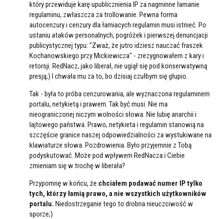
który przewiduje karę upublicznienia IP za nagminne łamanie
regulaminu, zwłaszcza za trollowanie. Pewna forma
autocenzury i cenzury dla łamiacych regulamin musi istnieć. Po
ustaniu ataków personalnych, pogróżek i pierwszej denuncjacji
publicystycznej typu: "Zważ, że jutro idziesz nauczać fraszek
Kochanowskiego przy Mickiewicza" - zrezygnowałem z kary i
retorsji. RedNacz, jako liberał, nie ugiął się pod konserwatywną
presją;) I chwała mu za to, bo dzisiaj czułbym się głupio.
Tak - była to próba cenzurowania, ale wyznaczona regulaminem
portalu, netykietą i prawem. Tak być musi. Nie ma
nieograniczonej niczym wolności słowa. Nie lubię anarchii i
lajtowego państwa. Prawo, netykieta i regulamin stanowią na
szczęście granice naszej odpowiedzialności za wystukiwane na
klawiaturze słowa. Pozdrowienia. Było przyjemnie z Tobą
podyskutować. Może pod wpływem RedNacza i Ciebie
zmieniam się w trochę w liberała?
Przypomnę w końcu, że
chciałem podawać numer IP tylko
tych, którzy łamią prawo, a nie wszystkich użytkowników
portalu.
Niedostrzeganie tego to drobna nieuczciwość w
sporze;)