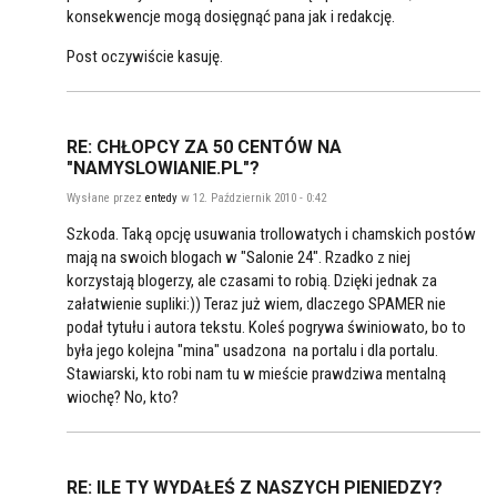
konsekwencje mogą dosięgnąć pana jak i redakcję.
Post oczywiście kasuję.
RE: CHŁOPCY ZA 50 CENTÓW NA
"NAMYSLOWIANIE.PL"?
Wysłane przez
entedy
w 12. Październik 2010 - 0:42
Szkoda. Taką opcję usuwania trollowatych i chamskich postów
mają na swoich blogach w "Salonie 24". Rzadko z niej
korzystają blogerzy, ale czasami to robią. Dzięki jednak za
załatwienie supliki:)) Teraz już wiem, dlaczego SPAMER nie
podał tytułu i autora tekstu. Koleś pogrywa świniowato, bo to
była jego kolejna "mina" usadzona na portalu i dla portalu.
Stawiarski, kto robi nam tu w mieście prawdziwa mentalną
wiochę? No, kto?
RE: ILE TY WYDAŁEŚ Z NASZYCH PIENIEDZY?