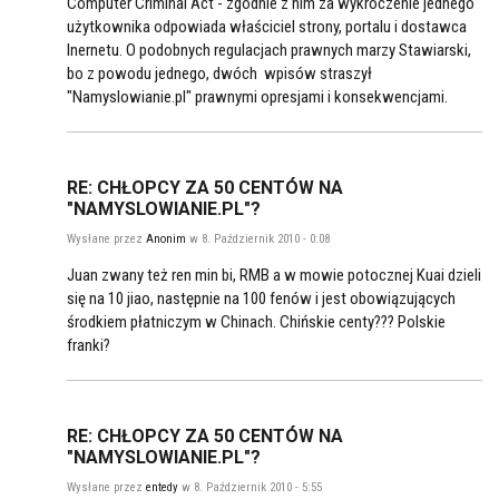
Computer Criminal Act - zgodnie z nim za wykroczenie jednego
użytkownika odpowiada właściciel strony, portalu i dostawca
Inernetu. O podobnych regulacjach prawnych marzy Stawiarski,
bo z powodu jednego, dwóch wpisów straszył
"Namyslowianie.pl" prawnymi opresjami i konsekwencjami.
RE: CHŁOPCY ZA 50 CENTÓW NA
"NAMYSLOWIANIE.PL"?
Wysłane przez
Anonim
w 8. Październik 2010 - 0:08
Juan zwany też ren min bi, RMB a w mowie potocznej Kuai dzieli
się na 10 jiao, następnie na 100 fenów i jest obowiązujących
środkiem płatniczym w Chinach. Chińskie centy??? Polskie
franki?
RE: CHŁOPCY ZA 50 CENTÓW NA
"NAMYSLOWIANIE.PL"?
Wysłane przez
entedy
w 8. Październik 2010 - 5:55