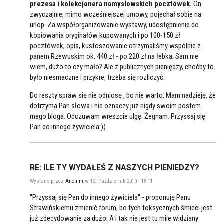
prezesa i kolekcjonera namysłowskich pocztówek.
On
zwyczajnie, mimo wcześniejszej umowy, pojechał sobie na
urlop. Za współorganizowanie wystawy, udostępnienie do
kopiowania oryginałów kupowanych i po 100-150 zł
pocztówek, opis, kustoszowanie otrzymaliśmy wspólnie z
panem Rzewuskim ok. 440 zł - po 220 zł na łebka. Sam nie
wiem, dużo to czy mało? Ale z publicznych pieniędzy, choćby to
było niesmaczne i przykre, trzeba się rozliczyć.
Do reszty spraw się nie odniosę , bo nie warto. Mam nadzieję, że
dotrzyma Pan słowa i nie oznaczy już nigdy swoim postem
mego bloga. Odczuwam wreszcie ulgę. Żegnam. Przyssaj się
Pan do innego żywiciela:))
RE: ILE TY WYDAŁEŚ Z NASZYCH PIENIEDZY?
Wysłane przez
Anonim
w 12. Październik 2010 - 18:11
"Przyssaj się Pan do innego żywiciela" - proponuję Panu
Strawińskiemu zmienić forum, bo tych toksycznych śmieci jest
już zdecydowanie za dużo. A i tak nie jest tu mile widziany