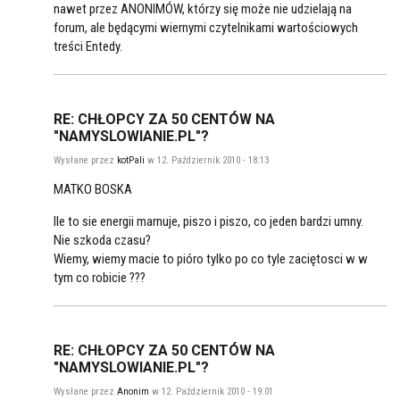
nawet przez ANONIMÓW, którzy się może nie udzielają na
forum, ale będącymi wiernymi czytelnikami wartościowych
treści Entedy.
RE: CHŁOPCY ZA 50 CENTÓW NA
"NAMYSLOWIANIE.PL"?
Wysłane przez
kotPali
w 12. Październik 2010 - 18:13
MATKO BOSKA
Ile to sie energii marnuje, piszo i piszo, co jeden bardzi umny.
Nie szkoda czasu?
Wiemy, wiemy macie to pióro tylko po co tyle zaciętosci w w
tym co robicie ???
RE: CHŁOPCY ZA 50 CENTÓW NA
"NAMYSLOWIANIE.PL"?
Wysłane przez
Anonim
w 12. Październik 2010 - 19:01