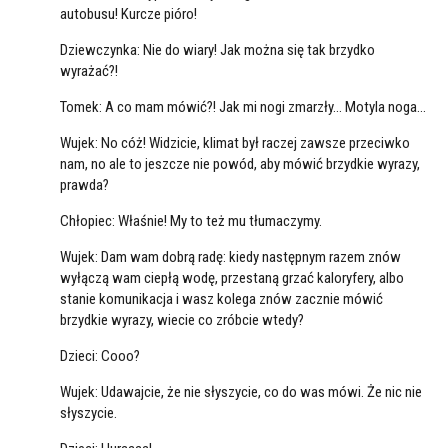
autobusu! Kurcze pióro!
Dziewczynka: Nie do wiary! Jak można się tak brzydko
wyrażać?!
Tomek: A co mam mówić?! Jak mi nogi zmarzły... Motyla noga...
Wujek: No cóż! Widzicie, klimat był raczej zawsze przeciwko
nam, no ale to jeszcze nie powód, aby mówić brzydkie wyrazy,
prawda?
Chłopiec: Właśnie! My to też mu tłumaczymy.
Wujek: Dam wam dobrą radę: kiedy następnym razem znów
wyłączą wam ciepłą wodę, przestaną grzać kaloryfery, albo
stanie komunikacja i wasz kolega znów zacznie mówić
brzydkie wyrazy, wiecie co zróbcie wtedy?
Dzieci: Cooo?
Wujek: Udawajcie, że nie słyszycie, co do was mówi. Że nic nie
słyszycie.