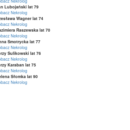
obacz Nekrolog
n Lubojański lat 79
obacz Nekrolog
zesława Wagner lat 74
obacz Nekrolog
azimiera Raszewska lat 70
obacz Nekrolog
nna Smotrycka lat 77
obacz Nekrolog
rzy Sulikowski lat 76
obacz Nekrolog
rzy Karaban lat 75
obacz Nekrolog
elena Słomka lat 90
obacz Nekrolog