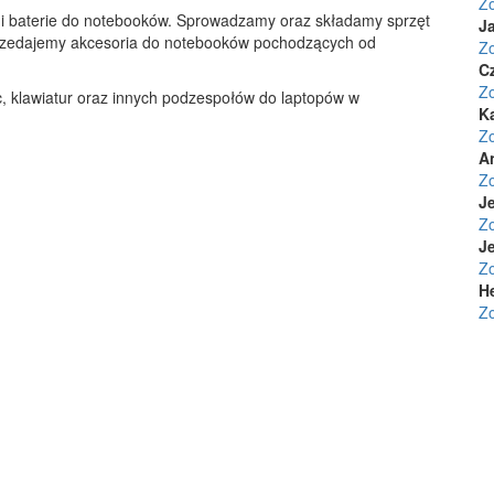
Z
 i baterie do notebooków. Sprowadzamy oraz składamy sprzęt
Ja
przedajemy akcesoria do notebooków pochodzących od
Z
C
Z
, klawiatur oraz innych podzespołów do laptopów w
K
Z
A
Z
Je
Z
Je
Z
H
Z