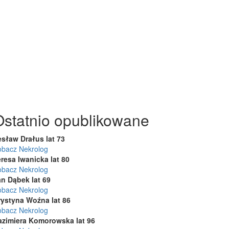
Ostatnio opublikowane
esław Drałus lat 73
obacz Nekrolog
resa Iwanicka lat 80
obacz Nekrolog
an Dąbek lat 69
obacz Nekrolog
rystyna Woźna lat 86
obacz Nekrolog
azimiera Komorowska lat 96