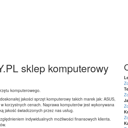
L sklep komputerowy
L
Z
Te
sprzętu komputerowego.
Z
doskonałej jakości sprzęt komputerowy takich marek jak: ASUS,
J
 w korzystnych cenach. Naprawa komputerów jest wykonywana
Z
ką jakość świadczonych przez nas usług.
K
Z
ględnieniem indywidualnych możliwości finansowych klienta.
K
ków.