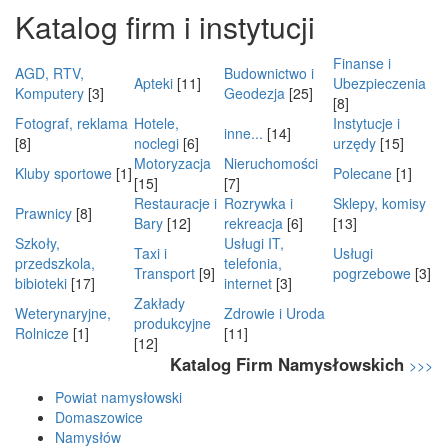
Katalog firm i instytucji
Finanse i
AGD, RTV,
Budownictwo i
Apteki
[11]
Ubezpieczenia
Komputery
[3]
Geodezja
[25]
[8]
Fotograf, reklama
Hotele,
Instytucje i
inne...
[14]
[8]
noclegi
[6]
urzędy
[15]
Motoryzacja
Nieruchomości
Kluby sportowe
[1]
Polecane
[1]
[15]
[7]
Restauracje i
Rozrywka i
Sklepy, komisy
Prawnicy
[8]
Bary
[12]
rekreacja
[6]
[13]
Szkoły,
Usługi IT,
Taxi i
Usługi
przedszkola,
telefonia,
Transport
[9]
pogrzebowe
[3]
bibioteki
[17]
internet
[3]
Zakłady
Weterynaryjne,
Zdrowie i Uroda
produkcyjne
Rolnicze
[1]
[11]
[12]
Katalog Firm Namysłowskich
>>>
Powiat namysłowski
Domaszowice
Namysłów