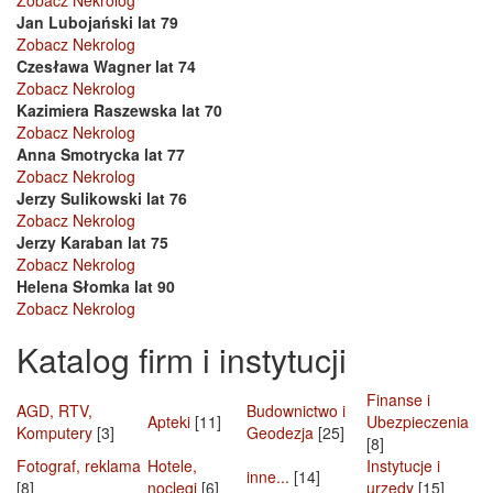
Jan Lubojański lat 79
Zobacz Nekrolog
Czesława Wagner lat 74
Zobacz Nekrolog
Kazimiera Raszewska lat 70
Zobacz Nekrolog
Anna Smotrycka lat 77
Zobacz Nekrolog
Jerzy Sulikowski lat 76
Zobacz Nekrolog
Jerzy Karaban lat 75
Zobacz Nekrolog
Helena Słomka lat 90
Zobacz Nekrolog
Katalog firm i instytucji
Finanse i
AGD, RTV,
Budownictwo i
Apteki
[11]
Ubezpieczenia
Komputery
[3]
Geodezja
[25]
[8]
Fotograf, reklama
Hotele,
Instytucje i
inne...
[14]
[8]
noclegi
[6]
urzędy
[15]