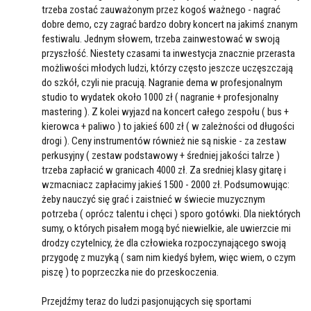
trzeba zostać zauważonym przez kogoś ważnego - nagrać
dobre demo, czy zagrać bardzo dobry koncert na jakimś znanym
festiwalu. Jednym słowem, trzeba zainwestować w swoją
przyszłość. Niestety czasami ta inwestycja znacznie przerasta
możliwości młodych ludzi, którzy często jeszcze uczęszczają
do szkół, czyli nie pracują. Nagranie dema w profesjonalnym
studio to wydatek około 1000 zł ( nagranie + profesjonalny
mastering ). Z kolei wyjazd na koncert całego zespołu ( bus +
kierowca + paliwo ) to jakieś 600 zł ( w zależności od długości
drogi ). Ceny instrumentów również nie są niskie - za zestaw
perkusyjny ( zestaw podstawowy + średniej jakości talrze )
trzeba zapłacić w granicach 4000 zł. Za sredniej klasy gitarę i
wzmacniacz zapłacimy jakieś 1500 - 2000 zł. Podsumowując:
żeby nauczyć się grać i zaistnieć w świecie muzycznym
potrzeba ( oprócz talentu i chęci ) sporo gotówki. Dla niektórych
sumy, o których pisałem mogą być niewielkie, ale uwierzcie mi
drodzy czytelnicy, że dla człowieka rozpoczynającego swoją
przygodę z muzyką ( sam nim kiedyś byłem, więc wiem, o czym
piszę ) to poprzeczka nie do przeskoczenia.
Przejdźmy teraz do ludzi pasjonujących się sportami