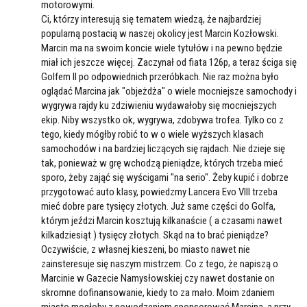
motorowymi.
Ci, którzy interesują się tematem wiedzą, że najbardziej
popularną postacią w naszej okolicy jest Marcin Kozłowski.
Marcin ma na swoim koncie wiele tytułów i na pewno będzie
miał ich jeszcze więcej. Zaczynał od fiata 126p, a teraz ściga się
Golfem II po odpowiednich przeróbkach. Nie raz można było
oglądać Marcina jak "objeżdża" o wiele mocniejsze samochody i
wygrywa rajdy ku zdziwieniu wydawałoby się mocniejszych
ekip. Niby wszystko ok, wygrywa, zdobywa trofea. Tylko co z
tego, kiedy mógłby robić to w o wiele wyższych klasach
samochodów i na bardziej liczących się rajdach. Nie dzieje się
tak, ponieważ w grę wchodzą pieniądze, których trzeba mieć
sporo, żeby zająć się wyścigami "na serio". Żeby kupić i dobrze
przygotować auto klasy, powiedzmy Lancera Evo VIII trzeba
mieć dobre pare tysięcy złotych. Już same części do Golfa,
którym jeździ Marcin kosztują kilkanaście ( a czasami nawet
kilkadziesiąt ) tysięcy złotych. Skąd na to brać pieniądze?
Oczywiście, z własnej kieszeni, bo miasto nawet nie
zainsteresuje się naszym mistrzem. Co z tego, że napiszą o
Marcinie w Gazecie Namysłowskiej czy nawet dostanie on
skromne dofinansowanie, kiedy to za mało. Moim zdaniem