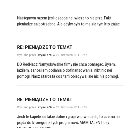
Nastepnym razem jesli czegos nei wiesz to nie pisz. Fakt
pieniadze sa potrzebne. Ale gdyby byly to ma sie tym kto zajac.
RE: PIENIĄDZE TO TEMAT
Wysłane przez
szymus-92
w 20. Wrzesień 2011 - 9:47
DO RedNacz Namyslowskie firmy nie chca pomagac. Bylem,
lazilem, zanosilem podania o dofinansowanie, nikt nic nei
pomogl. Nasz starosta cos tam obiecywal ale nic nie pomogl.
RE: PIENIĄDZE TO TEMAT
Wysłane przez
szymus-92
w 20. Wrzesień 2011 - 9:52
Jesli te kapele sa takie dobre i graja w piwnicach, to czemu nie
pojda do ktoregos z tych programow, MAM TALENT, czy