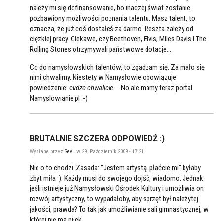
należy mi się dofinansowanie, bo inaczej świat zostanie
pozbawiony możliwości poznania talentu. Masz talent, to
oznacza, że już coś dostałeś za darmo. Reszta zależy od
cięzkiej pracy. Ciekawe, czy Beethoven, Elvis, Miles Davis i The
Rolling Stones otrzymywali państwowe dotacje...
Co do namysłowskich talentów, to zgadzam się. Za mało się
nimi chwalimy. Niestety w Namysłowie obowiązuje
powiedzenie: c
udze chwalicie...
No ale mamy teraz portal
Namyslowianie.pl :-)
BRUTALNIE SZCZERA ODPOWIEDŹ :)
Wysłane przez
Sevil
w 29. Październik 2009 - 17:21
Nie o to chodzi. Zasada: "Jestem artystą, płaćcie mi" byłaby
zbyt miła :). Każdy musi do swojego dojść, wiadomo. Jednak
jeśli istnieje już Namysłowski Ośrodek Kultury i umożliwia on
rozwój artystyczny, to wypadałoby, aby sprzęt był należytej
jakości, prawda? To tak jak umożliwianie sali gimnastycznej, w
której nie ma piłek.