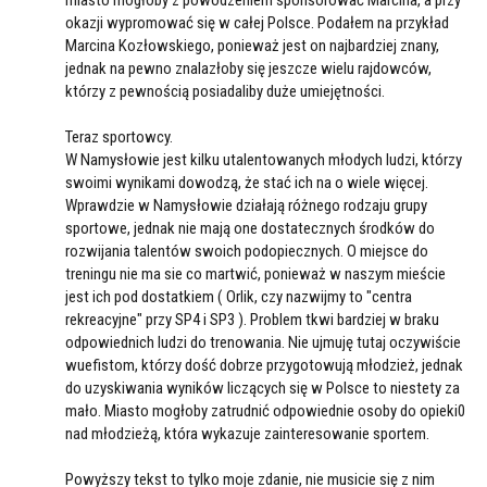
miasto mogłoby z powodzeniem sponsorować Marcina, a przy
okazji wypromować się w całej Polsce. Podałem na przykład
Marcina Kozłowskiego, ponieważ jest on najbardziej znany,
jednak na pewno znalazłoby się jeszcze wielu rajdowców,
którzy z pewnością posiadaliby duże umiejętności.
Teraz sportowcy.
W Namysłowie jest kilku utalentowanych młodych ludzi, którzy
swoimi wynikami dowodzą, że stać ich na o wiele więcej.
Wprawdzie w Namysłowie działają różnego rodzaju grupy
sportowe, jednak nie mają one dostatecznych środków do
rozwijania talentów swoich podopiecznych. O miejsce do
treningu nie ma sie co martwić, ponieważ w naszym mieście
jest ich pod dostatkiem ( Orlik, czy nazwijmy to "centra
rekreacyjne" przy SP4 i SP3 ). Problem tkwi bardziej w braku
odpowiednich ludzi do trenowania. Nie ujmuję tutaj oczywiście
wuefistom, którzy dość dobrze przygotowują młodzież, jednak
do uzyskiwania wyników liczących się w Polsce to niestety za
mało. Miasto mogłoby zatrudnić odpowiednie osoby do opieki0
nad młodzieżą, która wykazuje zainteresowanie sportem.
Powyższy tekst to tylko moje zdanie, nie musicie się z nim