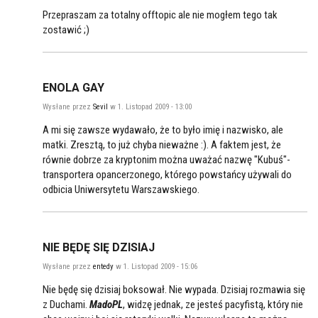
Przepraszam za totalny offtopic ale nie mogłem tego tak
zostawić ;)
ENOLA GAY
Wysłane przez
Sevil
w 1. Listopad 2009 - 13:00
A mi się zawsze wydawało, że to było imię i nazwisko, ale
matki. Zresztą, to już chyba nieważne :). A faktem jest, że
równie dobrze za kryptonim można uważać nazwę "Kubuś"-
transportera opancerzonego, którego powstańcy używali do
odbicia Uniwersytetu Warszawskiego.
NIE BĘDĘ SIĘ DZISIAJ
Wysłane przez
entedy
w 1. Listopad 2009 - 15:06
Nie będę się dzisiaj boksował. Nie wypada. Dzisiaj rozmawia się
z Duchami.
MadoPL
, widzę jednak, ze jesteś pacyfistą, który nie