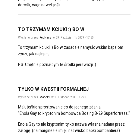
dorośli, więc nawet jeśli.
TO TRZYMAM KCIUKI :) BO W
Wysłane przez
RedNacz
w 29. Październik 2009 - 17:55
To trzymam kciuki :) Bo w zasadzie namysłowskim kapelom
życzę jak najlepiej.
P.S. Chętnie poznałbym te środki perswazji ;)
TYLKO W KWESTII FORMALNEJ
Wysłane przez
MadoPL
w 1. Listopad 2009 - 12:22
Maluteńkie sprostowanie co do jednego zdania
"Enola Gay to kryptonim bombowca Boeing B-29 Superfortress,"
Enola Gay to nie kryptonim tylko nazwa własna nadana przez
załogę. (na marginesie imię i nazwisko babki bombardiera)