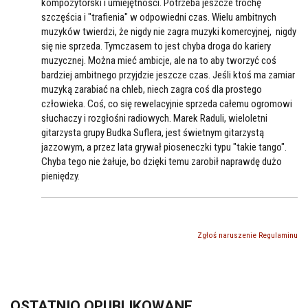
kompozytorski i umiejętności. Potrzeba jeszcze trochę
szczęścia i "trafienia" w odpowiedni czas. Wielu ambitnych
muzyków twierdzi, że nigdy nie zagra muzyki komercyjnej, nigdy
się nie sprzeda. Tymczasem to jest chyba droga do kariery
muzycznej. Można mieć ambicje, ale na to aby tworzyć coś
bardziej ambitnego przyjdzie jeszcze czas. Jeśli ktoś ma zamiar
muzyką zarabiać na chleb, niech zagra coś dla prostego
człowieka. Coś, co się rewelacyjnie sprzeda całemu ogromowi
słuchaczy i rozgłośni radiowych. Marek Raduli, wieloletni
gitarzysta grupy Budka Suflera, jest świetnym gitarzystą
jazzowym, a przez lata grywał pioseneczki typu "takie tango".
Chyba tego nie żałuje, bo dzięki temu zarobił naprawdę dużo
pieniędzy.
Zgłoś naruszenie Regulaminu
OSTATNIO OPUBLIKOWANE