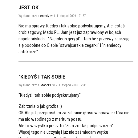
JEST OK.
Wysłane przez
entedy
w 1. Listopad 2009 - 21:57
Nie ma sprawy. Kiedyś i tak sobie podyskutujemy. Ale jesteś
drobiazgowy, Mado.PL. Jam jest już zaprawiony w bojach
napoleońskich - "Napoleon.gery.pl" - tam bez przerwy zdarzają
się podobne do Ciebie "szwajcarskie zegarki" i "niemieccy
aptekarze".
"KIEDYŚ I TAK SOBIE
Wysłane przez
MadoPL
w 2. Listopad 2009 - 7:36
"Kiedyś i tak sobie podyskutujemy"
Zabrzmiało jak groźba :)
OK Ale już przeprosiłem za zabranie głosu w sprawie która nie
ma nic wspólnego z meritum postu.
Ale to wszystko przez to "żem został podpuszczon"..
Więcej tego nie uczynię i już nie zaśmiecam wątku