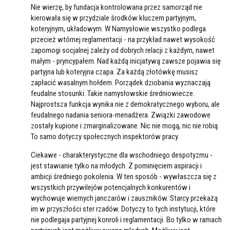
Nie wierzę, by fundacja kontrolowana przez samorząd nie
kierowała się w przydziale środków kluczem partyjnym,
koteryjnym, układowym. W Namysłowie wszystko podlega
przecież wtórnej reglamentacji - na przykład nawet wysokość
zapomogi socjalnej zależy od dobrych relacji z każdym, nawet
małym - pryncypałem. Nad każdą inicjatywą zawsze pojawia się
partyjna lub koteryjna czapa. Za każdą złotówkę musisz
zapłacić wasalnym hołdem. Porządek dziobania wyznaczają
feudalne stosunki. Takie namysłowskie średniowiecze.
Najprostsza funkcja wynika nie z demokratycznego wyboru, ale
feudalnego nadania seniora-menadżera. Związki zawodowe
zostały kupione i zmarginalizowane. Nic nie mogą, nic nie robią.
To samo dotyczy społecznych inspektorów pracy.
Ciekawe - charakterystyczne dla wschodniego despotyzmu -
jest stawianie tylko na młodych. Z pominięciem aspiracji i
ambicji średniego pokolenia. W ten sposób - wywłaszcza się z
wszystkich przywilejów potencjalnych konkurentów i
wychowuje wiernych janczarów i zauszników. Starcy przekażą
im w przyszłości ster rzadów. Dotyczy to tych instytucji, które
nie podlegaja partyjnej konroli i reglamentacji. Bo tylko w ramach