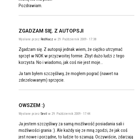
Pozdrawiam.
ZGADZAM SIĘ. Z AUTOPSJI
Wysłane przez
RedNacz
w 29. Październik 2009 - 17:38
Zgadzam się. Z autopsji jednak wiem, że ciężko utrzymać
sprzęt w NOK w przyzwoitej formie. Zbyt dużo ludzi z tego
korzysta. No i wiadomo, jak coś nie jest moje...
Ja tam byłem szczęśliwy, że mogłem pograć (nawet na
zdezelowanym) sprzęcie.
OWSZEM :)
Wysłane przez
Sevil
w 29. Październik 2009 - 17:44
Ja jestem szczęśliwy za samą możliwość posiadania sali i
możliwości grania :). Ale każdy się ze mną zgodzi, że jak coś
jest nowe i porządne, to ludzie to szanują. Oczywiście, zdarzają