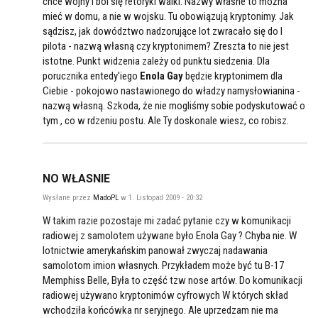
chce wojny i boi się retoryki walki. Nazwy własne to można
mieć w domu, a nie w wojsku. Tu obowiązują kryptonimy. Jak
sądzisz, jak dowództwo nadzorujące lot zwracało się do I
pilota - nazwą własną czy kryptonimem? Zreszta to nie jest
istotne. Punkt widzenia zależy od punktu siedzenia. Dla
porucznika entedy'iego
Enola Gay
będzie kryptonimem dla
Ciebie - pokojowo nastawionego do władzy namysłowianina -
nazwą własną. Szkoda, że nie mogliśmy sobie podyskutować o
tym , co w rdzeniu postu. Ale Ty doskonale wiesz, co robisz.
NO WŁASNIE
Wysłane przez
MadoPL
w 1. Listopad 2009 - 20:32
W takim razie pozostaje mi zadać pytanie czy w komunikacji
radiowej z samolotem używane było Enola Gay ? Chyba nie. W
lotnictwie amerykańskim panował zwyczaj nadawania
samolotom imion własnych. Przykładem może być tu B-17
Memphiss Belle, Była to część tzw nose artów. Do komunikacji
radiowej używano kryptonimów cyfrowych W których skład
wchodziła końcówka nr seryjnego. Ale uprzedzam nie ma