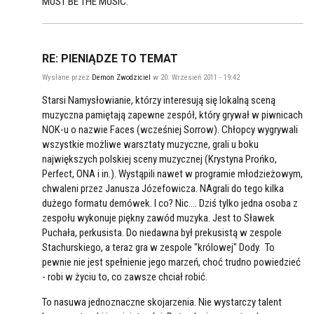
MUST BE THE MUSIC.
RE: PIENIĄDZE TO TEMAT
Wysłane przez
Demon Zwodziciel
w 20. Wrzesień 2011 - 19:42
Starsi Namysłowianie, którzy interesują się lokalną sceną
muzyczna pamiętają zapewne zespół, który grywał w piwnicach
NOK-u o nazwie Faces (wcześniej Sorrow). Chłopcy wygrywali
wszystkie możliwe warsztaty muzyczne, grali u boku
największych polskiej sceny muzycznej (Krystyna Prońko,
Perfect, ONA i in.). Wystąpili nawet w programie młodzieżowym,
chwaleni przez Janusza Józefowicza. NAgrali do tego kilka
dużego formatu demówek. I co? Nic.... Dziś tylko jedna osoba z
zespołu wykonuje piękny zawód muzyka. Jest to Sławek
Puchała, perkusista. Do niedawna był prekusistą w zespole
Stachurskiego, a teraz gra w zespole "królowej" Dody. To
pewnie nie jest spełnienie jego marzeń, choć trudno powiedzieć
- robi w życiu to, co zawsze chciał robić.
To nasuwa jednoznaczne skojarzenia. Nie wystarczy talent