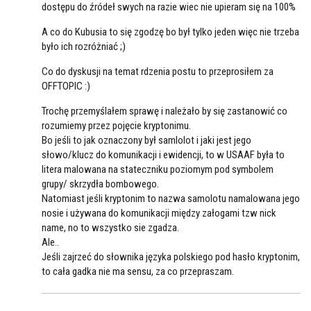
dostępu do źródeł swych na razie wiec nie upieram się na 100%
A co do Kubusia to się zgodzę bo był tylko jeden więc nie trzeba
było ich rozróżniać ;)
Co do dyskusji na temat rdzenia postu to przeprosiłem za
OFFTOPIC :)
Trochę przemyślałem sprawę i należało by się zastanowić co
rozumiemy przez pojęcie kryptonimu.
Bo jeśli to jak oznaczony był samlolot i jaki jest jego
słowo/klucz do komunikacji i ewidencji, to w USAAF była to
litera malowana na stateczniku poziomym pod symbolem
grupy/ skrzydła bombowego.
Natomiast jeśli kryptonim to nazwa samolotu namalowana jego
nosie i używana do komunikacji między załogami tzw nick
name, no to wszystko sie zgadza.
Ale..
Jeśli zajrzeć do słownika języka polskiego pod hasło kryptonim,
to cała gadka nie ma sensu, za co przepraszam.