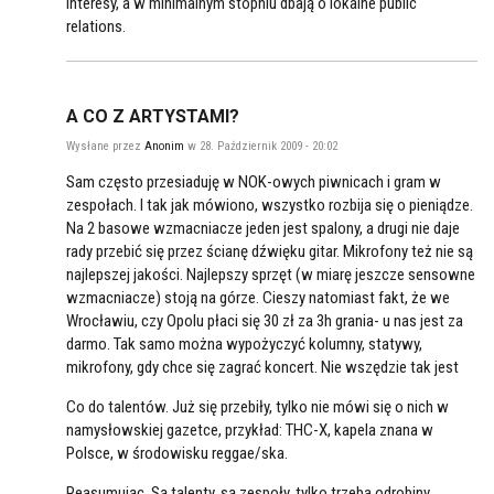
interesy, a w minimalnym stopniu dbają o lokalne public
relations.
A CO Z ARTYSTAMI?
Wysłane przez
Anonim
w 28. Październik 2009 - 20:02
Sam często przesiaduję w NOK-owych piwnicach i gram w
zespołach. I tak jak mówiono, wszystko rozbija się o pieniądze.
Na 2 basowe wzmacniacze jeden jest spalony, a drugi nie daje
rady przebić się przez ścianę dźwięku gitar. Mikrofony też nie są
najlepszej jakości. Najlepszy sprzęt (w miarę jeszcze sensowne
wzmacniacze) stoją na górze. Cieszy natomiast fakt, że we
Wrocławiu, czy Opolu płaci się 30 zł za 3h grania- u nas jest za
darmo. Tak samo można wypożyczyć kolumny, statywy,
mikrofony, gdy chce się zagrać koncert. Nie wszędzie tak jest
Co do talentów. Już się przebiły, tylko nie mówi się o nich w
namysłowskiej gazetce, przykład: THC-X, kapela znana w
Polsce, w środowisku reggae/ska.
Reasumując. Są talenty, są zespoły, tylko trzeba odrobiny