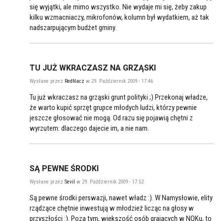
się wyjątki, ale mimo wszystko. Nie wydaje mi się, żeby zakup
kilku wzmacniaczy, mikrofonów, kolumn był wydatkiem, aż tak
nadszarpującym budżet gminy.
TU JUŻ WKRACZASZ NA GRZĄSKI
Wysłane przez
RedNacz
w 29. Październik 2009 - 17:46
Tu już wkraczasz na grząski grunt polityki ;) Przekonaj władze,
że warto kupić sprzęt grupce młodych ludzi, którzy pewnie
jeszcze głosować nie mogą. Od razu się pojawią chętni z
wyrzutem: dlaczego dajecie im, a nie nam.
SĄ PEWNE ŚRODKI
Wysłane przez
Sevil
w 29. Październik 2009 - 17:52
Są pewne środki perswazji, nawet władz :). W Namysłowie, elity
rządzące chętnie inwestują w młodzież licząc na głosy w
przyszłości :). Poza tym, większość osób grających w NOKu, to