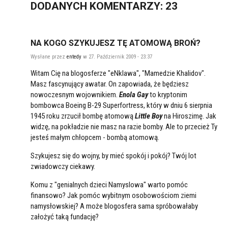
DODANYCH
KOMENTARZY
: 23
NA KOGO SZYKUJESZ TĘ ATOMOWĄ BROŃ?
Wysłane przez
entedy
w 27. Październik 2009 - 23:37
Witam Cię na blogosferze "eNklawa", "Mamedzie Khalidov".
Masz fascynujący awatar. On zapowiada, że będziesz
nowoczesnym wojownikiem.
Enola Gay
to kryptonim
bombowca Boeing B-29 Superfortress, który w dniu 6 sierpnia
1945 roku zrzucił bombę atomową
Little Boy
na Hiroszimę. Jak
widzę, na pokładzie nie masz na razie bomby. Ale to przecież Ty
jesteś małym chłopcem - bombą atomową.
Szykujesz się do wojny, by mieć spokój i pokój? Twój lot
zwiadowczy ciekawy.
Komu z "genialnych dzieci Namyslowa" warto pomóc
finansowo? Jak pomóc wybitnym osobowościom ziemi
namysłowskiej? A może blogosfera sama spróbowałaby
założyć taką fundację?