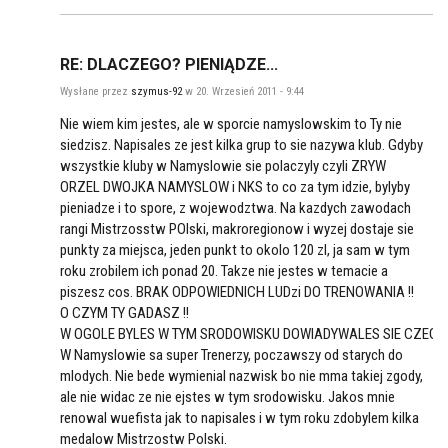
RE: DLACZEGO? PIENIĄDZE...
Wysłane przez
szymus-92
w 20. Wrzesień 2011 - 9:44
Nie wiem kim jestes, ale w sporcie namyslowskim to Ty nie
siedzisz. Napisales ze jest kilka grup to sie nazywa klub. Gdyby
wszystkie kluby w Namyslowie sie polaczyly czyli ZRYW
ORZEL DWOJKA NAMYSLOW i NKS to co za tym idzie, bylyby
pieniadze i to spore, z wojewodztwa. Na kazdych zawodach
rangi Mistrzosstw POlski, makroregionow i wyzej dostaje sie
punkty za miejsca, jeden punkt to okolo 120 zl, ja sam w tym
roku zrobilem ich ponad 20. Takze nie jestes w temacie a
piszesz cos. BRAK ODPOWIEDNICH LUDzi DO TRENOWANIA !!
O CZYM TY GADASZ !!
W OGOLE BYLES W TYM SRODOWISKU DOWIADYWALES SIE CZEGO
W Namyslowie sa super Trenerzy, poczawszy od starych do
mlodych. Nie bede wymienial nazwisk bo nie mma takiej zgody,
ale nie widac ze nie ejstes w tym srodowisku. Jakos mnie
renowal wuefista jak to napisales i w tym roku zdobylem kilka
medalow Mistrzostw Polski.