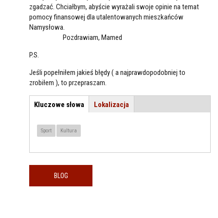
zgadzać. Chciałbym, abyście wyrażali swoje opinie na temat
pomocy finansowej dla utalentowanych mieszkańców
Namysłowa.
Pozdrawiam, Mamed
P.S.
Jeśli popełniłem jakieś błędy ( a najprawdopodobniej to
zrobiłem ), to przepraszam.
Kluczowe słowa
(aktywna
Lokalizacja
TEMAT / LOKALIZACJA
karta)
Sport
Kultura
BLOG