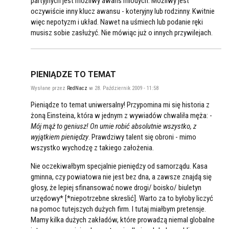
partyjnych jest możliwy awans mlodych. Możliwy jest
oczywiście inny klucz awansu - koteryjny lub rodzinny. Kwitnie
więc nepotyzm i układ. Nawet na uśmiech lub podanie ręki
musisz sobie zasłużyć. Nie mówiąc już o innych przywilejach.
PIENIĄDZE TO TEMAT
Wysłane przez
RedNacz
w 28. Październik 2009 - 11:58
Pieniądze to temat uniwersalny! Przypomina mi się historia z
żoną Einsteina, która w jednym z wywiadów chwaliła męża: -
Mój mąż to geniusz! On umie robić absolutnie wszystko, z
wyjątkiem pieniędzy
. Prawdziwy talent się obroni - mimo
wszystko wychodzę z takiego założenia.
Nie oczekiwałbym specjalnie pieniędzy od samorządu. Kasa
gminna, czy powiatowa nie jest bez dna, a zawsze znajdą się
głosy, że lepiej sfinansować nowe drogi/ boisko/ biuletyn
urzędowy* [*niepotrzebne skreslić]. Warto za to byłoby liczyć
na pomoc tutejszych dużych firm. I tutaj miałbym pretensje.
Mamy kilka dużych zakładów, które prowadzą niemal globalne