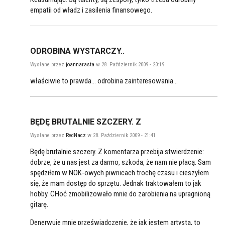
empatii od władz i zasilenia finansowego.
ODROBINA WYSTARCZY..
Wysłane przez
joannarasta
w 28. Październik 2009 - 20:19
właściwie to prawda... odrobina zainteresowania...
BĘDĘ BRUTALNIE SZCZERY. Z
Wysłane przez
RedNacz
w 28. Październik 2009 - 21:41
Będę brutalnie szczery. Z komentarza przebija stwierdzenie:
dobrze, że u nas jest za darmo, szkoda, że nam nie płacą. Sam
spędziłem w NOK-owych piwnicach trochę czasu i cieszyłem
się, że mam dostęp do sprzętu. Jednak traktowałem to jak
hobby. CHoć zmobilizowało mnie do zarobienia na upragnioną
gitarę.
Denerwuje mnie przeświadczenie, że jak jestem artystą, to