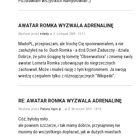
Pozdrawiam wszystkich Namysłowian ;)
AWATAR ROMKA WYZWALA ADRENALINĘ
Wysłane przez
entedy
w 2. Listopad 2009 - 15:12
MadoPL, przepraszam, ale trochę Cię sponiewierałem, a nie
zasłużyłeś na to. Duch Romka - a dziś Dzień Zaduszny - działa.
Dobrze, że jutro ściągnę tę lornetę "Obserwatora" i zmienię swój
awatar. Lorneta Romka zobowiązuje do niegrzecznych
zachowań. Może i miałeś rację z tym kryptonimem. Ja swoją
wiedzę czerpałem tylko z różnojęzycznych "Wikipedii".
RE: AWATAR ROMKA WYZWALA ADRENALINĘ
Wysłane przez
Podany login je...
w 8. Wrzesień 2010 - 18:14
Cóż, byłoby miło...
ale powiem szczerze, i tak mamy dobrze, przynajmniej nie
musimy do wszystkiego dopłacać, jak w dużych miastach.