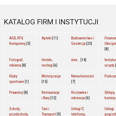
KATALOG FIRM I INSTYTUCJI
AGD, RTV,
Apteki
[11]
Budownictwo i
Finanse
Komputery
[3]
Geodezja
[25]
Ubezpi
[8]
Fotograf,
Hotele,
inne...
[14]
Instytuc
reklama
[8]
noclegi
[6]
urzędy
Kluby
Motoryzacja
Nieruchomości
Poleca
sportowe
[1]
[15]
[7]
Prawnicy
[8]
Restauracje
Rozrywka i
Sklepy,
i Bary
[12]
rekreacja
[6]
komisy
Szkoły,
Taxi i
Usługi IT,
Usługi
przedszkola,
Transport
[9]
telefonia,
pogrze