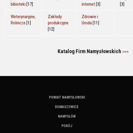
bibioteki
[17]
internet
[3]
[3]
Weterynaryjne,
Zakłady
Zdrowie i
Rolnicze
[1]
produkcyjne
Uroda
[11]
[12]
Katalog Firm Namysłowskich
>>>
POWIAT NAMYSŁOWSKI
DOMASZOWICE
NAMYSŁÓW
POKÓJ