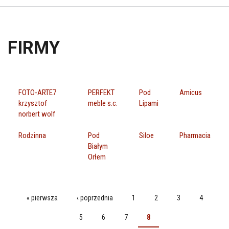
FIRMY
FOTO-ARTE7
PERFEKT
Pod
Amicus
krzysztof
meble s.c.
Lipami
norbert wolf
Rodzinna
Pod
Siloe
Pharmacia
Białym
Orłem
« pierwsza
‹ poprzednia
1
2
3
4
STRONY
5
6
7
8