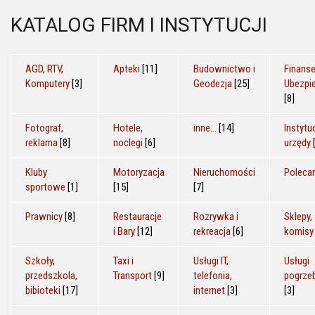
KATALOG FIRM I INSTYTUCJI
AGD, RTV,
Apteki
[11]
Budownictwo i
Finanse
Komputery
[3]
Geodezja
[25]
Ubezpi
[8]
Fotograf,
Hotele,
inne...
[14]
Instytuc
reklama
[8]
noclegi
[6]
urzędy
Kluby
Motoryzacja
Nieruchomości
Poleca
sportowe
[1]
[15]
[7]
Prawnicy
[8]
Restauracje
Rozrywka i
Sklepy,
i Bary
[12]
rekreacja
[6]
komisy
Szkoły,
Taxi i
Usługi IT,
Usługi
przedszkola,
Transport
[9]
telefonia,
pogrze
bibioteki
[17]
internet
[3]
[3]