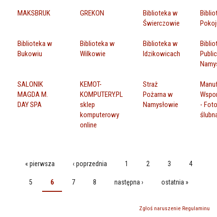
MAKSBRUK
GREKON
Biblioteka w
Bibli
Świerczowie
Pokoj
Biblioteka w
Biblioteka w
Biblioteka w
Biblio
Bukowiu
Wilkowie
Idzikowicach
Publi
Namy
SALONIK
KEMOT-
Straż
Manuf
MAGDA M.
KOMPUTERY.PL
Pożarna w
Wspo
DAY SPA
sklep
Namysłowie
- Foto
komputerowy
ślubn
online
« pierwsza
‹ poprzednia
1
2
3
4
STRONY
5
6
7
8
następna ›
ostatnia »
Zgłoś naruszenie Regulaminu