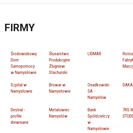
FIRMY
Środowiskowy
Ślusarstwo
LIDMAR
Roto
Dom
Produkcyjne
Fabry
Samopomocy
Zbigniew
Masz
w Namysłowie
Stachurski
Szpital w
Browar w
Osadkowski
DAKA
Namysłowie
Namysłowie
SA -
Namysłów
Destral -
Metalowiec
Bank
7RS 
profile
Namysłów
Spółdzielczy
STUD
drewniane
w
Namysłowie