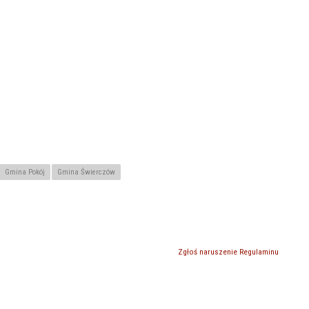
Gmina Pokój
Gmina Świerczów
Zgłoś naruszenie Regulaminu