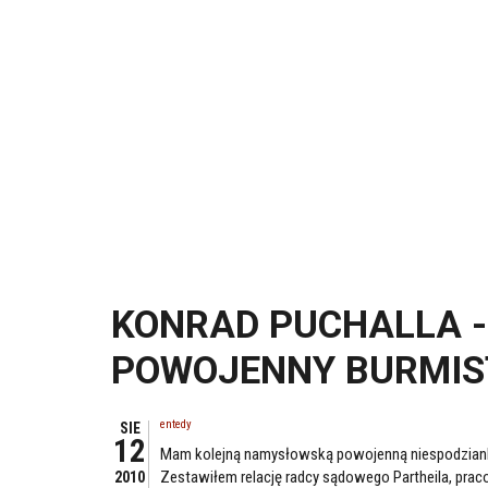
KONRAD PUCHALLA -
POWOJENNY BURMI
entedy
SIE
12
Mam kolejną namysłowską powojenną niespodziankę
Zestawiłem relację radcy sądowego Partheila, praco
2010