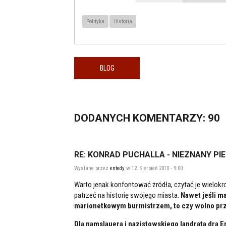
TEMAT / LOKALIZACJA
karta)
Polityka
Historia
BLOG
DODANYCH
KOMENTARZY
: 90
RE: KONRAD PUCHALLA - NIEZNANY PI
Wysłane przez
entedy
w 12. Sierpień 2010 - 9:00
Warto jenak konfontować żródła, czytać je wielokro
patrzeć na historię swojego miasta.
Nawet jeśli m
marionetkowym burmistrzem, to czy wolno prze
Dla namslauera i nazistowskiego landrata dra E