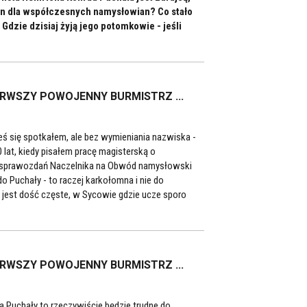
 on dla współczesnych namysłowian? Co stało
Gdzie dzisiaj żyją jego potomkowie - jeśli
ERWSZY POWOJENNY BURMISTRZ ...
ś się spotkałem, ale bez wymieniania nazwiska -
at, kiedy pisałem pracę magisterską o
a sprawozdań Naczelnika na Obwód namysłowski
 Puchały - to raczej karkołomna i nie do
a jest dość częste, w Sycowie gdzie ucze sporo
ERWSZY POWOJENNY BURMISTRZ ...
 Puchały to rzeczywiście będzie trudne do