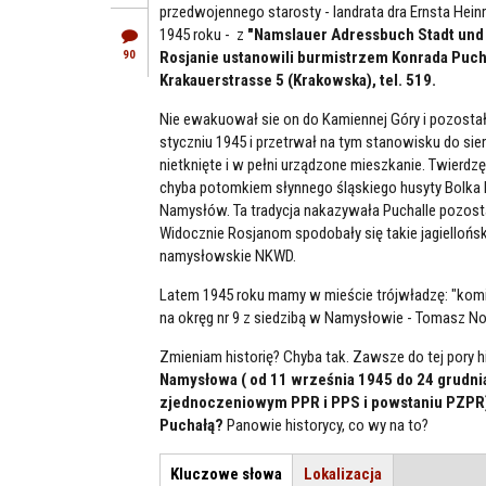
przedwojennego starosty - landrata dra Ernsta Hei
1945 roku - z
"Namslauer Adressbuch Stadt und K
90
Rosjanie ustanowili burmistrzem Konrada Puch
Krakauerstrasse 5 (Krakowska), tel. 519.
Nie ewakuował sie on do Kamiennej Góry i pozostał
styczniu 1945 i przetrwał na tym stanowisku do sier
nietknięte i w pełni urządzone mieszkanie. Twierdz
chyba potomkiem słynnego śląskiego husyty Bolka 
Namysłów. Ta tradycja nakazywała Puchalle pozost
Widocznie Rosjanom spodobały się takie jagiellońs
namysłowskie NKWD.
Latem 1945 roku mamy w mieście trójwładzę: "kom
na okręg nr 9 z siedzibą w Namysłowie - Tomasz No
Zmieniam historię? Chyba tak. Zawsze do tej pory hi
Namysłowa ( od 11 września 1945 do 24 grudnia
zjednoczeniowym PPR i PPS i powstaniu PZPR)
Puchałą?
Panowie historycy, co wy na to?
Kluczowe słowa
(aktywna
Lokalizacja