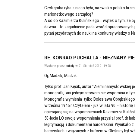
Czyli gruba ryba z niego była, nazwisko polsko brz
marionetkowego zarządcę?
A co do Kazimierza Kulińskiego... wątek o tym, że
dawna... to zagadnienie pada wśród opracowanych p
pytań przydatnych do nauki na konkursy wiedzy o Nam
RE: KONRAD PUCHALLA - NIEZNANY PI
Wysłane przez
entedy
w 21. Sierpień 2010 - 19:28
Oj, Madzik, Madzik...
Tylko prof. Jan Kęsik, autor "Ziemi namysłowskiej p
monografii, ani jednym słowem nie wspomina o ty
Monografia wymienia tylko Bolesława Obrębskiego
września 1945 r. Czytałem - już w lata 90. - histo
opierajacą się na wspomnieniach Kazimierza Kuliński
50-lecia LO swoje wspomnienia przysłał prof. dr hab
legitymacją i dokumentami harcerskimi. Wynikało z
harcerskich związanych z hufcem w Oleśnicy był wła