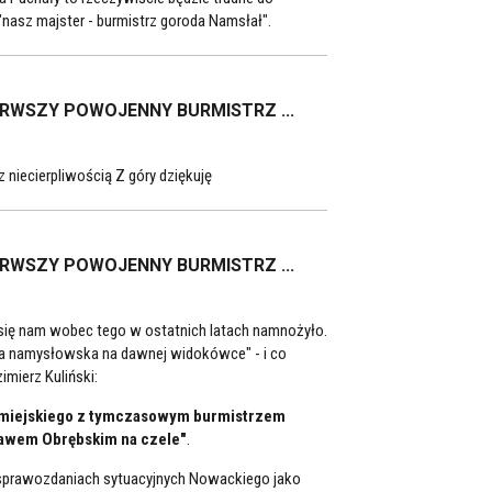
nasz majster - burmistrz goroda Namsłał".
ERWSZY POWOJENNY BURMISTRZ ...
niecierpliwością Z góry dziękuję
ERWSZY POWOJENNY BURMISTRZ ...
się nam wobec tego w ostatnich latach namnożyło.
a namysłowska na dawnej widokówce" - i co
imierz Kuliński:
du miejskiego z tymczasowym burmistrzem
sławem Obrębskim na czele"
.
 w sprawozdaniach sytuacyjnych Nowackiego jako