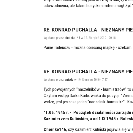
udowodnienia, ale takim husyckim mitem mógł żyć "
RE: KONRAD PUCHALLA - NIEZNANY PI
Wysłane przez
choinka146
w 12. Sierpień 2010 - 20:18
Panie Tadeuszu - można obiecaną mapkę - czekam z 
RE: KONRAD PUCHALLA - NIEZNANY PI
Wysłane przez
entedy
w 19. Sierpień 2010 - 7:57
Tych powojennych "naczelników - burmistrzów" to 
Czytam wstęp Darka Karbowiaka do pozycji "Ziemi
widzę, jest jeszcze jeden "naczelnik-burmistrz", Kaz
"1.06. 1945 r. - Początek działalności zarzą
Kazimierzem Kulińskim, a od 1 IX 1945 r. Bole
Choinko146
, czy Kazimierz Kuliński pojawia się