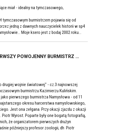
miące miał - idealny na tymczasowego,
 był tymczasowym burmistrzem pojawia się od
rzez jedną z dawnych nauczycielek historii w sp4
ysłowie... Moje ksero jest z bodaj 2002 roku...
ERWSZY POWOJENNY BURMISTRZ ...
o drugiej wojnie światowej" - cz.3 najnowszej
mczasowym burmistrzu Kazimierzu Kulińskim.
 jako pierwszego burmistrza Namysłowa - od 11
rię najstarszego okresu harcerstwa namysłowskiego,
ego. Jest ona zełgana. Przy okazji zjazdu z okazji
. Piotr Wyrost. Poparte były one bogatą fotografią,
 nich, że organizatorem pierwszych drużyn
śnie późniejszy profesor zoologii, dh Piotr