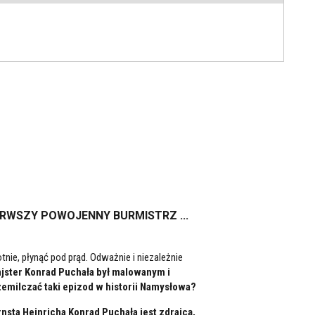
ERWSZY POWOJENNY BURMISTRZ ...
tnie, płynąć pod prąd. Odważnie i niezależnie
ajster Konrad Puchała był malowanym i
milczać taki epizod w historii Namysłowa?
rnsta Heinricha Konrad Puchała jest zdrajcą,