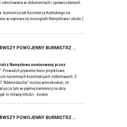
yć odnotowana w dokumentach i sprawozdaniach.
a burmistrza lub Kazimierza Kulińskiego na
ina w najnowszej monografii Namysłowa i okolic (
ERWSZY POWOJENNY BURMISTRZ ...
mistrz Namysłowa nominowany przez
".
Prowadził prywatne biuro projektowe.
kich naziemnych konstrukcjach żelbetowych. Z
e 7 "Addressbucha" można wnioskować, że
ał poza tym w pięknej kamienicy na ulicy
 jak to mówią młodzi - boskie.
ERWSZY POWOJENNY BURMISTRZ ...