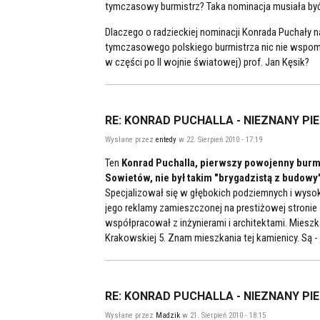
tymczasowy burmistrz? Taka nominacja musiała b
Dlaczego o radzieckiej nominacji Konrada Puchały n
tymczasowego polskiego burmistrza nic nie wspom
w części po II wojnie światowej) prof. Jan Kęsik?
RE: KONRAD PUCHALLA - NIEZNANY PI
Wysłane przez
entedy
w 22. Sierpień 2010 - 17:19
Ten
Konrad Puchalla, pierwszy powojenny bur
Sowietów, nie był takim "brygadzistą z budowy
Specjalizował się w głębokich podziemnych i wyso
jego reklamy zamieszczonej na prestiżowej stroni
współpracował z inżynierami i architektami. Mieszk
Krakowskiej 5. Znam mieszkania tej kamienicy. Są -
RE: KONRAD PUCHALLA - NIEZNANY PI
Wysłane przez
Madzik
w 21. Sierpień 2010 - 18:15