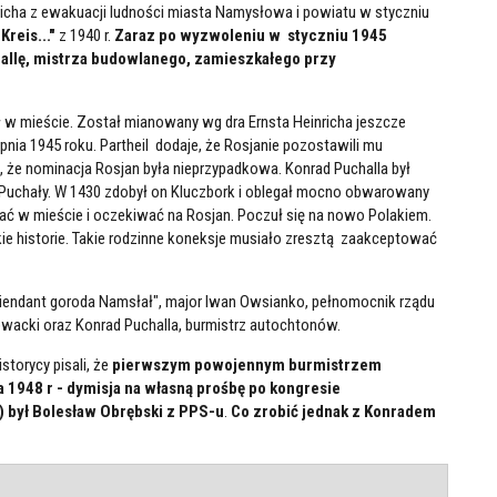
nricha z ewakuacji ludności miasta Namysłowa i powiatu w styczniu
reis..."
z 1940 r.
Zaraz po wyzwoleniu w styczniu 1945
allę, mistrza budowlanego, zamieszkałego przy
 w mieście. Został mianowany wg dra Ernsta Heinricha jeszcze
pnia 1945 roku. Partheil dodaje, że Rosjanie pozostawili mu
ę, że nominacja Rosjan była nieprzypadkowa. Konrad Puchalla był
Puchały. W 1430 zdobył on Kluczbork i oblegał mocno obwarowany
ać w mieście i oczekiwać na Rosjan. Poczuł się na nowo Polakiem.
kie historie. Takie rodzinne koneksje musiało zresztą zaakceptować
iendant goroda Namsłał", major Iwan Owsianko, pełnomocnik rządu
wacki oraz Konrad Puchalla, burmistrz autochtonów.
storycy pisali, że
pierwszym powojennym burmistrzem
 1948 r - dymisja na własną prośbę po kongresie
 był Bolesław Obrębski z PPS-u
.
Co zrobić jednak z Konradem