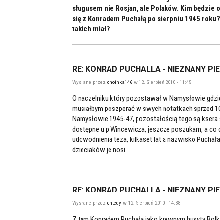
sługusem nie Rosjan, ale Polaków. Kim będzie
się z Konradem Puchałą po sierpniu 1945 roku? 
takich miał?
RE: KONRAD PUCHALLA - NIEZNANY PI
Wysłane przez
choinka146
w 12. Sierpień 2010 - 11:45
O naczelniku który pozostawał w Namysłowie gdzie
musiałbym poszperać w swych notatkach sprzed 10 l
Namysłowie 1945-47, pozostałością tego są kser
dostępne u p Wincewicza, jeszcze poszukam, a co do
udowodnienia teza, kilkaset lat a nazwisko Puchał
dzieciaków je nosi
RE: KONRAD PUCHALLA - NIEZNANY PI
Wysłane przez
entedy
w 12. Sierpień 2010 - 14:38
Z tym Konradem Puchałą jako krewnym husyty Bolka