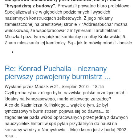
"brygadzistą z budowy".
Prowadził prywatne biuro projektowe.
Specjalizował się w głębokich podziemnych i wysokich
naziemnych konstrukcjach żelbetowych. Z jego reklamy
zamieszczonej na prestiżowej stronie 7 "Addressbucha" można
wnioskować, że współpracował z inżynierami i architektami.
Mieszkał poza tym w pięknej kamienicy na ulicy Krakowskiej 5.
Znam mieszkania tej kamienicy. Są - jak to mówią młodzi - boskie.
Re: Konrad Puchalla - nieznany
pierwszy powojenny burmistrz ...
Wysłane przez
Madzik
w 21. Sierpień 2010 - 18:15
Czyli gruba ryba z niego była, nazwisko polsko brzmiące miał -
idealny na tymczasowego, marionetkowego zarządcę?
A co do Kazimierza Kulińskiego... wątek o tym, że był
tymczasowym burmistrzem pojawia się od dawna... to
zagadnienie pada wśród opracowanych przez jedną z dawnych
nauczycielek historii w sp4 pytań przydatnych do nauki na
konkursy wiedzy o Namysłowie... Moje ksero jest z bodaj 2002
roku...