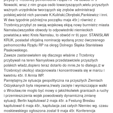
Nowacki, wraz z nim grupa osób towarzyszących,wielu przyszłych
ważnych urzędników tworzących się zrębów administracji
polskiej,wśród nich panowie K.Kuliński,Obrębski,Pankiewicz i inni.
W dwa tygodnie później(na początku maja 45r.) również z
Trzebnicy,przybył ze swoją wojskową ekipą nowy burmistrz miasta
Namslau(wszystkie obwody to odpowiedniki niemieckich
powiatów,a wiec Kreis Namslau, to obwód nr 9) ppor. STANISŁAW
KRUK, posiadał oficjalną nominację wydaną przez ówczesnego
pełnomocnika Rządu RP na okręg Dolnego Śląska Stanisława
Piaskowskiego.
Zawsze zastanawiałem się dlaczego właśnie z Trzebnicy
przybywali na teren Namysłowa przedstawiciele przyszłych
polskich władz,dopiero teraz dotarło do mnie,że to dlatego,iż w
Trzebnicy(i okolicy) stacjonowała i koncentrowała się w marcu i
kwietniu 45r. II Armia WP.
Pamiętajmy,że sytuacja geopolityczna na przyszłych Ziemiach
Odzyskanych była niepewna,trwały zacięte i wyniszczające walki
o Wrocław,nie mogło być mowy o jakichkolwiek granicach a ruchy
i przemieszczenia wojsk powodowały dynamiczną zmianę
sytuacji, Berlin kapitulował 2 maja 45r. a Festung Breslau
kapitulował 6 maja 45r., kapitulacja zaś całych Niemiec wg. czasu
moskiewskiego ogłoszona został 9 maja 45r. Konferencja