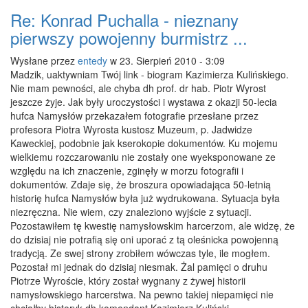
Re: Konrad Puchalla - nieznany
pierwszy powojenny burmistrz ...
Wysłane przez
entedy
w 23. Sierpień 2010 - 3:09
Madzik, uaktywniam Twój link - biogram Kazimierza Kulińskiego.
Nie mam pewności, ale chyba dh prof. dr hab. Piotr Wyrost
jeszcze żyje. Jak były uroczystości i wystawa z okazji 50-lecia
hufca Namysłów przekazałem fotografie przesłane przez
profesora Piotra Wyrosta kustosz Muzeum, p. Jadwidze
Kaweckiej, podobnie jak kserokopie dokumentów. Ku mojemu
wielkiemu rozczarowaniu nie zostały one wyeksponowane ze
względu na ich znaczenie, zginęły w morzu fotografii i
dokumentów. Zdaje się, że broszura opowiadająca 50-letnią
historię hufca Namysłów była już wydrukowana. Sytuacja była
niezręczna. Nie wiem, czy znaleziono wyjście z sytuacji.
Pozostawiłem tę kwestię namysłowskim harcerzom, ale widzę, że
do dzisiaj nie potrafią się oni uporać z tą oleśnicka powojenną
tradycją. Ze swej strony zrobiłem wówczas tyle, ile mogłem.
Pozostał mi jednak do dzisiaj niesmak. Żal pamięci o druhu
Piotrze Wyroście, który został wygnany z żywej historii
namysłowskiego harcerstwa. Na pewno takiej niepamięci nie