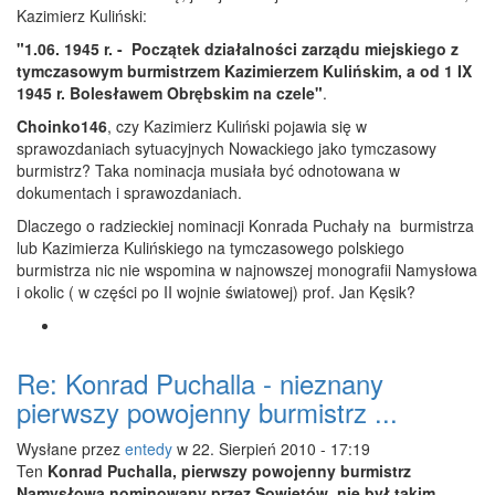
Kazimierz Kuliński:
"1.06. 1945 r. - Początek działalności zarządu miejskiego z
tymczasowym burmistrzem Kazimierzem Kulińskim, a od 1 IX
1945 r. Bolesławem Obrębskim na czele"
.
Choinko146
, czy Kazimierz Kuliński pojawia się w
sprawozdaniach sytuacyjnych Nowackiego jako tymczasowy
burmistrz? Taka nominacja musiała być odnotowana w
dokumentach i sprawozdaniach.
Dlaczego o radzieckiej nominacji Konrada Puchały na burmistrza
lub Kazimierza Kulińskiego na tymczasowego polskiego
burmistrza nic nie wspomina w najnowszej monografii Namysłowa
i okolic ( w części po II wojnie światowej) prof. Jan Kęsik?
Re: Konrad Puchalla - nieznany
pierwszy powojenny burmistrz ...
Wysłane przez
entedy
w 22. Sierpień 2010 - 17:19
Ten
Konrad Puchalla, pierwszy powojenny burmistrz
Namysłowa nominowany przez Sowietów, nie był takim