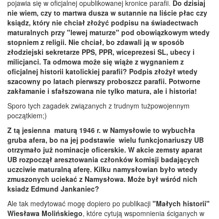
pojawia się w oficjalnej opublikowanej kronice parafii.
Do dzisiaj
nie wiem, czy to martwa dusza w sutannie na liście płac czy
ksiądz, który nie chciał złożyć podpisu na świadectwach
maturalnych przy "lewej maturze" pod obowiązkowym wtedy
stopniem z religii. Nie chciał, bo zdawali ją w sposób
złodziejski sekretarze PPS, PPR, wiceprezesi SL, ubecy i
milicjanci. Ta odmowa może się wiąże z wygnaniem z
oficjalnej historii katolickiej parafii? Podpis złożył wtedy
szacowny po latach pierwszy proboszcz parafii. Potworne
zakłamanie i sfałszowana nie tylko matura, ale i historia!
Sporo tych zagadek związanych z trudnym tużpowojennym
początkiem;)
Z tą jesienna maturą 1946 r. w Namysłowie to wybuchła
gruba afera, bo na jej podstawie wielu funkcjonariuszy UB
otrzymało już nominacje oficerskie. W akcie zemsty aparat
UB rozpoczął aresztowania członków komisji badających
uczciwie maturalną aferę. Kilku namysłowian było wtedy
zmuszonych uciekać z Namysłowa. Może był wśród nich
ksiadz Edmund Jankaniec?
Ale tak medytować mogę dopiero po publikacji
"Małych historii"
Wiesława Molińskiego
, które cytują wspomnienia ściganych w