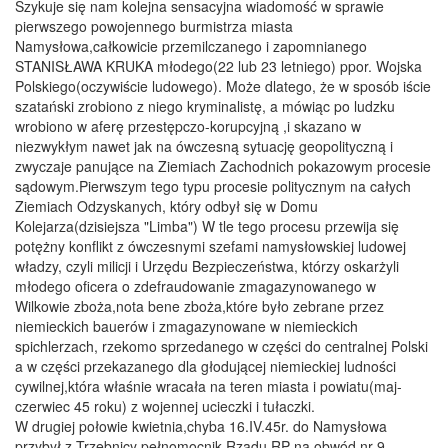
Szykuje się nam kolejna sensacyjna wiadomość w sprawie
pierwszego powojennego burmistrza miasta
Namysłowa,całkowicie przemilczanego i zapomnianego
STANISŁAWA KRUKA młodego(22 lub 23 letniego) ppor. Wojska
Polskiego(oczywiście ludowego). Może dlatego, że w sposób iście
szatański zrobiono z niego kryminalistę, a mówiąc po ludzku
wrobiono w aferę przestępczo-korupcyjną ,i skazano w
niezwykłym nawet jak na ówczesną sytuację geopolityczną i
zwyczaje panujące na Ziemiach Zachodnich pokazowym procesie
sądowym.Pierwszym tego typu procesie politycznym na całych
Ziemiach Odzyskanych, który odbył się w Domu
Kolejarza(dzisiejsza "Limba") W tle tego procesu przewija się
potężny konflikt z ówczesnymi szefami namysłowskiej ludowej
władzy, czyli milicji i Urzędu Bezpieczeństwa, którzy oskarżyli
młodego oficera o zdefraudowanie zmagazynowanego w
Wilkowie zboża,nota bene zboża,które było zebrane przez
niemieckich bauerów i zmagazynowane w niemieckich
spichlerzach, rzekomo sprzedanego w części do centralnej Polski
a w części przekazanego dla głodującej niemieckiej ludności
cywilnej,która właśnie wracała na teren miasta i powiatu(maj-
czerwiec 45 roku) z wojennej ucieczki i tułaczki.
W drugiej połowie kwietnia,chyba 16.IV.45r. do Namysłowa
przybył z Trzebnicy pełnomocnik Rządu RP na obwód nr 9