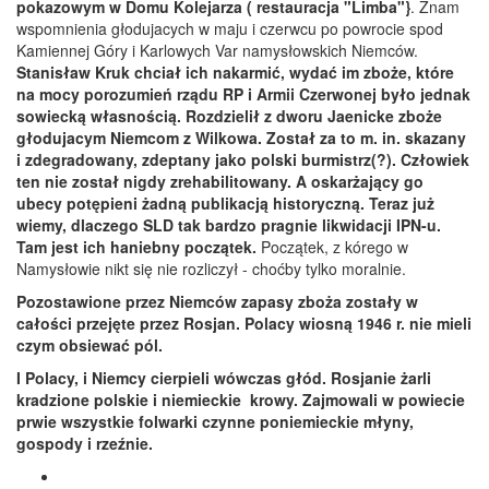
pokazowym w Domu Kolejarza ( restauracja "Limba"}
. Znam
wspomnienia głodujacych w maju i czerwcu po powrocie spod
Kamiennej Góry i Karlowych Var namysłowskich Niemców.
Stanisław Kruk chciał ich nakarmić, wydać im zboże, które
na mocy porozumień rządu RP i Armii Czerwonej było jednak
sowiecką własnością. Rozdzielił z dworu Jaenicke zboże
głodujacym Niemcom z Wilkowa. Został za to m. in. skazany
i zdegradowany, zdeptany jako polski burmistrz(?). Człowiek
ten nie został nigdy zrehabilitowany. A oskarżający go
ubecy potępieni żadną publikacją historyczną. Teraz już
wiemy, dlaczego SLD tak bardzo pragnie likwidacji IPN-u.
Tam jest ich haniebny początek.
Początek, z kórego w
Namysłowie nikt się nie rozliczył - choćby tylko moralnie.
Pozostawione przez Niemców zapasy zboża zostały w
całości przejęte przez Rosjan. Polacy wiosną 1946 r. nie mieli
czym obsiewać pól.
I Polacy, i Niemcy cierpieli wówczas głód. Rosjanie żarli
kradzione polskie i niemieckie krowy. Zajmowali w powiecie
prwie wszystkie folwarki czynne poniemieckie młyny,
gospody i rzeźnie.