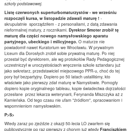
szkoły podstawowej.
Listę czerwonych superturbomaturzystów - we wrześniu
rozpoczęli kursa, w listopadzie zdawali maturę !
-
skrupulatnie sporządziłem - z personaliami, z datą zdawania
nieformalnej matury, z rocznikami.
Dyrektor Smoter zrobił tę
maturę dla części nowego namysłowskiego aparatu
partyjnego, ubeckiego i milicyjnego.
O maturze nie
powiadomił nawet Kuratorium we Wrocławiu. W prywatnym
Liceum dla Dorosłych zrobił sobie prywatną maturę. Po niej
przestał być dyrektorem, ale wg protokołów Rady Pedagogicznej
uczestniczył w uroczystościach wręczenia szkole sztandaru już
jako sekretarz, przedstawiciel miejscowego PPR-u, choć do tej
pory był bezpartyjny. Dopiero po 50 latach ustaliliśmy, kto
właściwie jako pierwszy zdał maturę w Namysłowie. Pomogły
dopiero kopie oryginalnego tableau, kopie świadectwa dojrzałości
przesłane przez lekarza weterynarii, Ferynanda Miszczyka aż z
Kamieńska. Od tego czasu nie ufam "źródłom", opracowaniom i
wspomnieniom namysłowskim.
P>S>
Wtedy zaraz po zjeździe z okazji 50-lecia LO zwarłem się
publicystycznie po raz pierwszy z chorym już wtedy
Franciszkiem