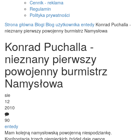
Cennik - reklama
Regulamin
Polityka prywatności
Strona główna
Blogi
Blog użytkownika entedy
Konrad Puchalla -
nieznany pierwszy powojenny burmistrz Namysłowa
Konrad Puchalla -
nieznany pierwszy
powojenny burmistrz
Namysłowa
sie
12
2010
90
entedy
Mam kolejną namysłowską powojenną niespodziankę.
Konfrontacja trzech niemieckich źródeł daje owoce.