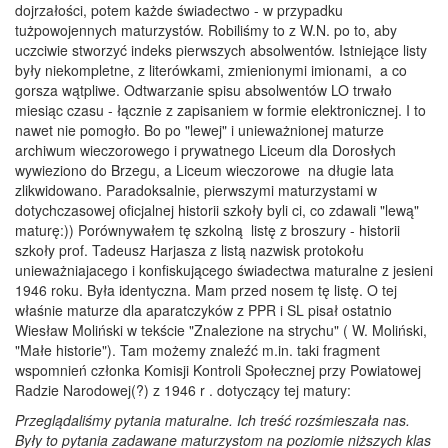
dojrzałości, potem każde świadectwo - w przypadku
tużpowojennych maturzystów. Robiliśmy to z W.N. po to, aby
uczciwie stworzyć indeks pierwszych absolwentów. Istniejące listy
były niekompletne, z literówkami, zmienionymi imionami, a co
gorsza wątpliwe. Odtwarzanie spisu absolwentów LO trwało
miesiąc czasu - łącznie z zapisaniem w formie elektronicznej. I to
nawet nie pomogło. Bo po "lewej" i unieważnionej maturze
archiwum wieczorowego i prywatnego Liceum dla Dorosłych
wywieziono do Brzegu, a Liceum wieczorowe na długie lata
zlikwidowano. Paradoksalnie, pierwszymi maturzystami w
dotychczasowej oficjalnej historii szkoły byli ci, co zdawali "lewą"
maturę:)) Porównywałem tę szkolną listę z broszury - historii
szkoły prof. Tadeusz Harjasza z listą nazwisk protokołu
unieważniajacego i konfiskującego świadectwa maturalne z jesieni
1946 roku. Była identyczna. Mam przed nosem tę listę. O tej
właśnie maturze dla aparatczyków z PPR i SL pisał ostatnio
Wiesław Moliński w tekście "Znalezione na strychu" ( W. Moliński,
"Małe historie"). Tam możemy znaleźć m.in. taki fragment
wspomnień członka Komisji Kontroli Społecznej przy Powiatowej
Radzie Narodowej(?) z 1946 r . dotyczący tej matury:
Przeglądaliśmy pytania maturalne. Ich treść rozśmieszała nas.
Były to pytania zadawane maturzystom na poziomie niższych klas