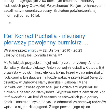
o drugim największym zlikwidowanym cmentarzu żołnierzy
radzieckich przy Oławskiej. Po ekshumacji Rosjan - z harcerzami
sadził na tym cmentarzu sosny. Szukałem potwierdzenia tej
informacji ponad 10 lat.
Re: Konrad Puchalla - nieznany
pierwszy powojenny burmistrz ...
Wysłane przez
entedy
w 22. Sierpień 2010 - 20:23
Jaki był dalszy los Konrada Puchally?
Może taki jak przyjaciela mojej rodziny ze strony żony, Antona
Schwitally. Bardzo ciekawy. Anton po wojnie osiadł w Cotbus. Był
organistą w polskim kościele katolickim. Przed wojną mieszkał z
rodzicami w Breslau, ale na każde wakacje przyjeżdżał
baną
do
dziadków w Dąbrowie Namysłowskiej - Jakoba i Marie
Schwitallów. Zawsze opowiadał, jak z dziadkami wybierali się
furmanką na targ do Namysłowa. Wyprawa trwała cały dzień.
Hin
und zuerick
ok. 40 km! W czasach nazistowskich jako gorliwy
katolik i ministrant systematycznie odmawiał za namową rodziców
wpisania się do Hitlerjugend. Z tego powodu jego ojciec