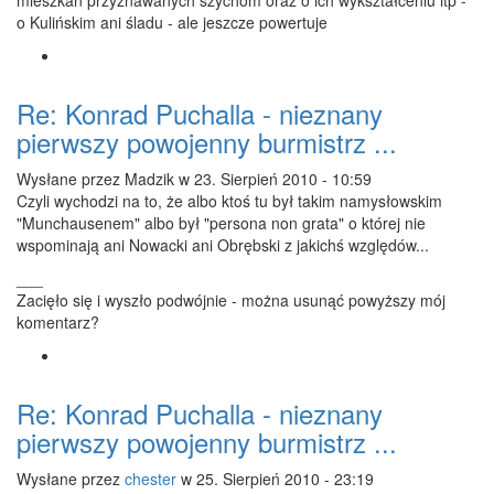
mieszkań przyznawanych szychom oraz o ich wykształceniu itp -
o Kulińskim ani śladu - ale jeszcze powertuje
Re: Konrad Puchalla - nieznany
pierwszy powojenny burmistrz ...
Wysłane przez
Madzik
w 23. Sierpień 2010 - 10:59
Czyli wychodzi na to, że albo ktoś tu był takim namysłowskim
"Munchausenem" albo był "persona non grata" o której nie
wspominają ani Nowacki ani Obrębski z jakichś względów...
___
Zacięło się i wyszło podwójnie - można usunąć powyższy mój
komentarz?
Re: Konrad Puchalla - nieznany
pierwszy powojenny burmistrz ...
Wysłane przez
chester
w 25. Sierpień 2010 - 23:19