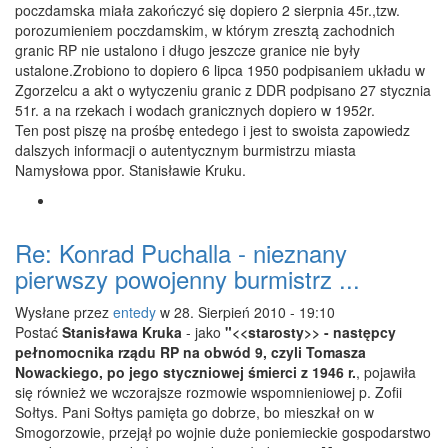
poczdamska miała zakończyć się dopiero 2 sierpnia 45r.,tzw.
porozumieniem poczdamskim, w którym zresztą zachodnich
granic RP nie ustalono i długo jeszcze granice nie były
ustalone.Zrobiono to dopiero 6 lipca 1950 podpisaniem układu w
Zgorzelcu a akt o wytyczeniu granic z DDR podpisano 27 stycznia
51r. a na rzekach i wodach granicznych dopiero w 1952r.
Ten post piszę na prośbę entedego i jest to swoista zapowiedz
dalszych informacji o autentycznym burmistrzu miasta
Namysłowa ppor. Stanisławie Kruku.
Re: Konrad Puchalla - nieznany
pierwszy powojenny burmistrz ...
Wysłane przez
entedy
w 28. Sierpień 2010 - 19:10
Postać
Stanisława Kruka
- jako
"<<starosty>> - następcy
pełnomocnika rządu RP na obwód 9, czyli Tomasza
Nowackiego, po jego styczniowej śmierci z 1946 r.
, pojawiła
się również we wczorajsze rozmowie wspomnieniowej p. Zofii
Sołtys. Pani Sołtys pamięta go dobrze, bo mieszkał on w
Smogorzowie, przejął po wojnie duże poniemieckie gospodarstwo