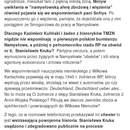
ogrodnicze, mieszkał tam z piękną młodą żoną.
Motyw
uwikłania w "namysłowską aferę zbożową i więzienia"
również pojawia się we wspomnieniach pani Sołtys
. Po
wypuszczeniu go z więzienia, pamięta, że dojeżdżała ona z nim
pociągiem ze Smogorzowa do pracy w Namysłowie.
Dlaczego Kazimierz Kuliński i żaden z historyków TMZN
nigdzie nie wspominają o pierwszym polskim burmistrzu
Namysłowa, a później o pełnomocniku rzadu RP na obwód
nr 9, Stanisławie Kruku?
Partyjna cenzura, a potem
wymuszona przez żyjących w Namysłowie "ubeków" i ich starą
agenturę autocenzura i zmowa milczenia?
We wspomnieniach nauczyciela niemieckiego z Wilkowa
Kartschoke pojawiają się w maju 1945 r. żołnierze WP, którzy
wędrują przez wioskę, strzelają na wiwat z automatów, po czy
śpiewają prześmiewczo:
Deutschland, Deutschland ueber ales...
No to może są Ci żołnierze z ekipy Stanisława Kruka, żołnierze 2
Armii Wojska Polskiego? Pilnują we dworze Jaenicke zboża w
spichlerzach i powracających do Wilkowa Niemców?
Z tego, co w rozmowie telefonicznej przekazywał mi
chester
to
jest
wstrzasająca powojenna historia
.
Stanisława Kruka
osądzono i zdegradowano publicznie na procesie