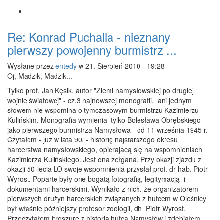
Re: Konrad Puchalla - nieznany
pierwszy powojenny burmistrz ...
Wysłane przez
entedy
w 21. Sierpień 2010 - 19:28
Oj, Madzik, Madzik...
Tylko prof. Jan Kęsik, autor "Ziemi namysłowskiej po drugiej
wojnie światowej" - cz.3 najnowszej monografii, ani jednym
słowem nie wspomina o tymczasowym burmistrzu Kazimierzu
Kulińskim. Monografia wymienia tylko Bolesława Obrębskiego
jako pierwszego burmistrza Namysłowa - od 11 września 1945 r.
Czytałem - już w lata 90. - historię najstarszego okresu
harcerstwa namysłowskiego, opierajacą się na wspomnieniach
Kazimierza Kulińskiego. Jest ona zełgana. Przy okazji zjazdu z
okazji 50-lecia LO swoje wspomnienia przysłał prof. dr hab. Piotr
Wyrost. Poparte były one bogatą fotografią, legitymacją i
dokumentami harcerskimi. Wynikało z nich, że organizatorem
pierwszych drużyn harcerskich związanych z hufcem w Oleśnicy
był właśnie późniejszy profesor zoologii, dh Piotr Wyrost.
Przeczytałem broszurę z historią hufca Namysłów i zdębiałem.