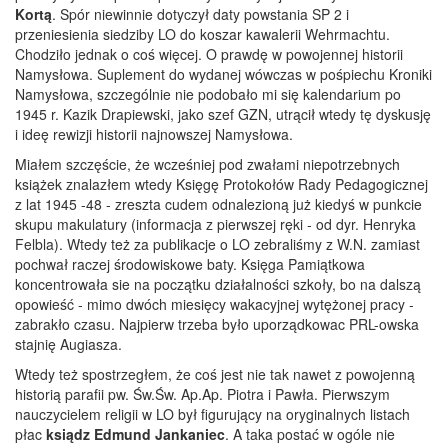
Kortą
. Spór niewinnie dotyczył daty powstania SP 2 i
przeniesienia siedziby LO do koszar kawalerii Wehrmachtu.
Chodziło jednak o coś więcej. O prawdę w powojennej historii
Namysłowa. Suplement do wydanej wówczas w pośpiechu Kroniki
Namysłowa, szczególnie nie podobało mi się kalendarium po
1945 r. Kazik Drapiewski, jako szef GZN, utrącił wtedy tę dyskusję
i ideę rewizji historii najnowszej Namysłowa.
Miałem szczęście, że wcześniej pod zwałami niepotrzebnych
książek znalazłem wtedy Księgę Protokołów Rady Pedagogicznej
z lat 1945 -48 - zreszta cudem odnalezioną już kiedyś w punkcie
skupu makulatury (informacja z pierwszej ręki - od dyr. Henryka
Felbla). Wtedy też za publikacje o LO zebraliśmy z W.N. zamiast
pochwał raczej środowiskowe baty. Księga Pamiątkowa
koncentrowała sie na początku działalności szkoły, bo na dalszą
opowieść - mimo dwóch miesięcy wakacyjnej wytężonej pracy -
zabrakło czasu. Najpierw trzeba było uporządkowac PRL-owska
stajnię Augiasza.
Wtedy też spostrzegłem, że coś jest nie tak nawet z powojenną
historią parafii pw. Św.Św. Ap.Ap. Piotra i Pawła. Pierwszym
nauczycielem religii w LO był figurujący na oryginalnych listach
płac
ksiądz Edmund Jankaniec
. A taka postać w ogóle nie