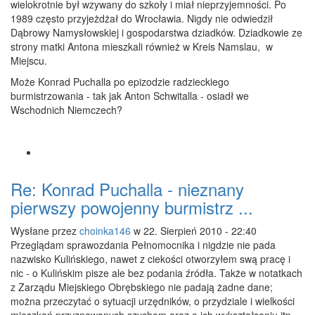
wielokrotnie był wzywany do szkoły i miał nieprzyjemności. Po
1989 często przyjeżdżał do Wrocławia. Nigdy nie odwiedził
Dąbrowy Namysłowskiej i gospodarstwa dziadków. Dziadkowie ze
strony matki Antona mieszkali również w Kreis Namslau, w
Miejscu.
Może Konrad Puchalla po epizodzie radzieckiego
burmistrzowania - tak jak Anton Schwitalla - osiadł we
Wschodnich Niemczech?
Re: Konrad Puchalla - nieznany
pierwszy powojenny burmistrz ...
Wysłane przez
choinka146
w 22. Sierpień 2010 - 22:40
Przeglądam sprawozdania Pełnomocnika i nigdzie nie pada
nazwisko Kulińskiego, nawet z ciekości otworzyłem swą pracę i
nic - o Kulińskim pisze ale bez podania źródła. Także w notatkach
z Zarządu Miejskiego Obrębskiego nie padają żadne dane;
można przeczytać o sytuacji urzędników, o przydziale i wielkości