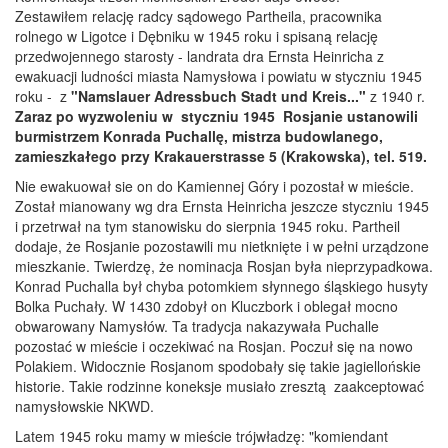
Zestawiłem relację radcy sądowego Partheila, pracownika
rolnego w Ligotce i Dębniku w 1945 roku i spisaną relację
przedwojennego starosty - landrata dra Ernsta Heinricha z
ewakuacji ludności miasta Namysłowa i powiatu w styczniu 1945
roku - z
"Namslauer Adressbuch Stadt und Kreis..."
z 1940 r.
Zaraz po wyzwoleniu w styczniu 1945 Rosjanie ustanowili
burmistrzem Konrada Puchallę, mistrza budowlanego,
zamieszkałego przy Krakauerstrasse 5 (Krakowska), tel. 519.
Nie ewakuował sie on do Kamiennej Góry i pozostał w mieście.
Został mianowany wg dra Ernsta Heinricha jeszcze styczniu 1945
i przetrwał na tym stanowisku do sierpnia 1945 roku. Partheil
dodaje, że Rosjanie pozostawili mu nietknięte i w pełni urządzone
mieszkanie. Twierdzę, że nominacja Rosjan była nieprzypadkowa.
Konrad Puchalla był chyba potomkiem słynnego śląskiego husyty
Bolka Puchały. W 1430 zdobył on Kluczbork i oblegał mocno
obwarowany Namysłów. Ta tradycja nakazywała Puchalle
pozostać w mieście i oczekiwać na Rosjan. Poczuł się na nowo
Polakiem. Widocznie Rosjanom spodobały się takie jagiellońskie
historie. Takie rodzinne koneksje musiało zresztą zaakceptować
namysłowskie NKWD.
Latem 1945 roku mamy w mieście trójwładzę: "komiendant