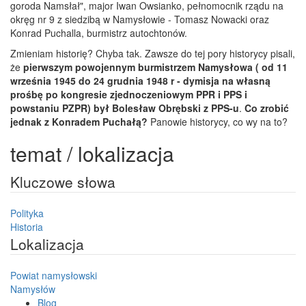
goroda Namsłał", major Iwan Owsianko, pełnomocnik rządu na
okręg nr 9 z siedzibą w Namysłowie - Tomasz Nowacki oraz
Konrad Puchalla, burmistrz autochtonów.
Zmieniam historię? Chyba tak. Zawsze do tej pory historycy pisali,
że
pierwszym powojennym burmistrzem Namysłowa ( od 11
września 1945 do 24 grudnia 1948 r - dymisja na własną
prośbę po kongresie zjednoczeniowym PPR i PPS i
powstaniu PZPR) był Bolesław Obrębski z PPS-u
.
Co zrobić
jednak z Konradem Puchałą?
Panowie historycy, co wy na to?
temat / lokalizacja
Kluczowe słowa
Polityka
Historia
Lokalizacja
Powiat namysłowski
Namysłów
Blog