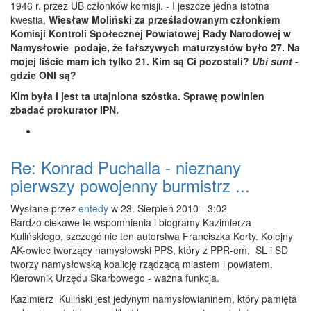
1946 r. przez UB członków komisji. - I jeszcze jedna istotna
kwestia,
Wiesław Moliński za prześladowanym członkiem
Komisji Kontroli Społecznej Powiatowej Rady Narodowej w
Namysłowie podaje, że fałszywych maturzystów było 27. Na
mojej liście mam ich tylko 21.
Kim są Ci pozostali?
Ubi sunt
-
gdzie ONI są?
Kim była i jest ta utajniona szóstka.
Sprawę powinien
zbadać prokurator IPN.
Re: Konrad Puchalla - nieznany
pierwszy powojenny burmistrz ...
Wysłane przez
entedy
w 23. Sierpień 2010 - 3:02
Bardzo ciekawe te wspomnienia i biogramy Kazimierza
Kulińskiego, szczególnie ten autorstwa Franciszka Korty. Kolejny
AK-owiec tworzący namysłowski PPS, który z PPR-em, SL i SD
tworzy namysłowską koalicję rządzącą miastem i powiatem.
Kierownik Urzędu Skarbowego - ważna funkcja.
Kazimierz Kuliński jest jedynym namysłowianinem, który pamięta