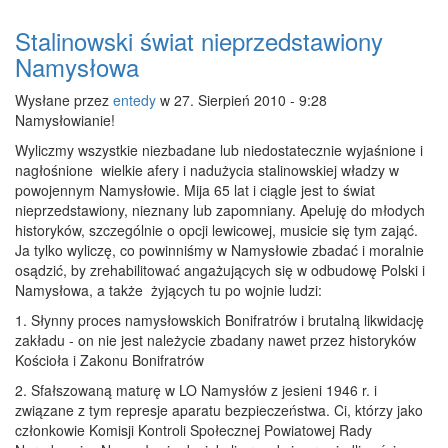
Stalinowski świat nieprzedstawiony
Namysłowa
Wysłane przez
entedy
w 27. Sierpień 2010 - 9:28
Namysłowianie!
Wyliczmy wszystkie niezbadane lub niedostatecznie wyjaśnione i
nagłośnione wielkie afery i nadużycia stalinowskiej władzy w
powojennym Namysłowie. Mija 65 lat i ciągle jest to świat
nieprzedstawiony, nieznany lub zapomniany. Apeluję do młodych
historyków, szczególnie o opcji lewicowej, musicie się tym zająć.
Ja tylko wyliczę, co powinniśmy w Namysłowie zbadać i moralnie
osądzić, by zrehabilitować angażujących się w odbudowę Polski i
Namysłowa, a także żyjących tu po wojnie ludzi:
1. Słynny proces namysłowskich Bonifratrów i brutalną likwidację
zakładu - on nie jest należycie zbadany nawet przez historyków
Kościoła i Zakonu Bonifratrów
2. Sfałszowaną maturę w LO Namysłów z jesieni 1946 r. i
związane z tym represje aparatu bezpieczeństwa. Ci, którzy jako
członkowie Komisji Kontroli Społecznej Powiatowej Rady