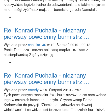
rzeczywiście będzie trudne do udowodnienia, ale takim husyckim
mitem mógł żyć "nasz majster - burmistrz goroda Namsłał".
Re: Konrad Puchalla - nieznany
pierwszy powojenny burmistrz ...
Wysłane przez
choinka146
w 12. Sierpień 2010 - 20:18
Panie Tadeuszu - można obiecaną mapkę - czekam z
niecierpliwością Z góry dziękuję
Re: Konrad Puchalla - nieznany
pierwszy powojenny burmistrz ...
Wysłane przez
entedy
w 19. Sierpień 2010 - 7:57
Tych powojennych "naczelników - burmistrzów" to się nam wobec
tego w ostatnich latach namnożyło. Czytam wstęp Darka
Karbowiaka do pozycji "Ziemia namysłowska na dawnej
widokówce" - i co widzę, jest jeszcze jeden "naczelnik-burmistrz",