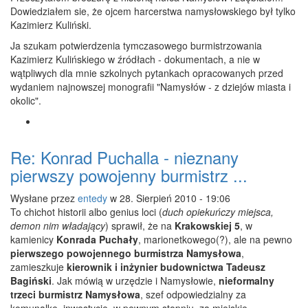
Dowiedziałem sie, że ojcem harcerstwa namysłowskiego był tylko
Kazimierz Kuliński.
Ja szukam potwierdzenia tymczasowego burmistrzowania
Kazimierz Kulińskiego w źródłach - dokumentach, a nie w
wątpliwych dla mnie szkolnych pytankach opracowanych przed
wydaniem najnowszej monografii "Namysłów - z dziejów miasta i
okolic".
Re: Konrad Puchalla - nieznany
pierwszy powojenny burmistrz ...
Wysłane przez
entedy
w 28. Sierpień 2010 - 19:06
To chichot historii albo genius loci (
duch opiekuńczy miejsca,
demon nim władający
) sprawił, że na
Krakowskiej 5
, w
kamienicy
Konrada Puchały
, marionetkowego(?), ale na pewno
pierwszego powojennego burmistrza Namysłowa
,
zamieszkuje
kierownik i inżynier budownictwa Tadeusz
Bagiński
. Jak mówią w urzędzie i Namysłowie,
nieformalny
trzeci burmistrz Namysłowa
, szef odpowiedzialny za