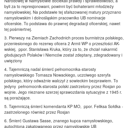
Narodowej w Namysłowie dociekali prawdy i sprawiedliwości, a
byli za to represjonowani, powinni być bohaterami młodzieży
namysłowskiej. Na podstawie tej sfałszowanej matury przyznano
namysłowskim i dolnośląskim pracowniko UB nominacje
oficerskie. To podstawa do prawnej degradacji oficerskiej, nawet
tej pośmiertnej.
3. Pierwszy na Ziemiach Zachodnich proces burmistrza polskiego,
przeniesionego do rezerwy oficera 2 Armii WP o przeszłości AK-
wskiej, ppor. Stanisława Kruka, który za to, że chciał nakarmić
głodujacych Polaków i Niemców został zdeptany, zdegradowany i
uwięziony
4. Tajemniczą nadal śmierć pełnomocnika-starosty
namysłowskiego Tomasza Nowackiego, uczciwego szeryfa
polskiego, który odważnie walczył z sowieckim bezprawiem. To
jedyny pełnomocnik-starosta polski zastrzelony przez Rosjan po
wojnie. Jego nieznane szerzej sprawozdania sytuacyjne z 1945 r.
są porażające.
5. Tajemniczą śmierć komendanta KP MO, ppor. Feliksa Sołdka -
zastrzelonego również przez Rosjan
6. Śmierć Gustawa Sasse, znanego kupca namysłowskiego,
autochtona zakatowanego przez namysłowskie UB