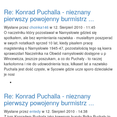
Re: Konrad Puchalla - nieznany
pierwszy powojenny burmistrz ...
Wysłane przez
choinka146
w 12. Sierpień 2010 - 11:45
O naczelniku który pozostawał w Namysłowie gdzieś się
spotkałem, ale bez wymieniania nazwiska - musiałbym poszperać
w swych notatkach sprzed 10 lat, kiedy pisałem pracę
magisterską o Namysłowie 1945-47, pozostałością tego są ksera
sprawozdań Naczelnika na Obwód namysłowski dostępne u p
Wincewicza, jeszcze poszukam, a co do Puchały - to raczej
karkołomna i nie do udowodnienia teza, kilkaset lat a nazwisko
Puchała jest dość częste, w Sycowie gdzie ucze sporo dzieciaków
je nosi
Re: Konrad Puchalla - nieznany
pierwszy powojenny burmistrz ...
Wysłane przez
entedy
w 12. Sierpień 2010 - 14:38
Z tym Konradem Puchałą jako krewnym husyty Bolka Puchały to