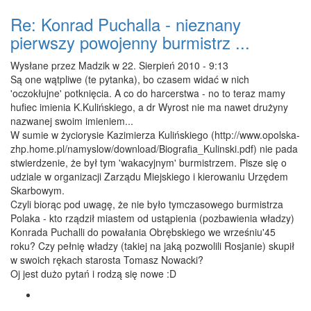
Re: Konrad Puchalla - nieznany
pierwszy powojenny burmistrz ...
Wysłane przez
Madzik
w 22. Sierpień 2010 - 9:13
Są one wątpliwe (te pytanka), bo czasem widać w nich
'oczokłujne' potknięcia. A co do harcerstwa - no to teraz mamy
hufiec imienia K.Kulińskiego, a dr Wyrost nie ma nawet drużyny
nazwanej swoim imieniem...
W sumie w życiorysie Kazimierza Kulińskiego (http://www.opolska-
zhp.home.pl/namyslow/download/Biografia_Kulinski.pdf) nie pada
stwierdzenie, że był tym 'wakacyjnym' burmistrzem. Pisze się o
udziale w organizacji Zarządu Miejskiego i kierowaniu Urzędem
Skarbowym.
Czyli biorąc pod uwagę, że nie było tymczasowego burmistrza
Polaka - kto rządził miastem od ustąpienia (pozbawienia władzy)
Konrada Puchalli do powałania Obrębskiego we wrześniu'45
roku? Czy pełnię władzy (takiej na jaką pozwolili Rosjanie) skupił
w swoich rękach starosta Tomasz Nowacki?
Oj jest dużo pytań i rodzą się nowe :D