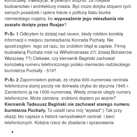
komunalkę, inwestycje, w pewnym stopniu za miejskie
budownictwo i architekturę miasta. Być może dotyka stopami tych
samych posadzek i opiera łokcie o politurę blatu biurka
niemieckiego majstra, bo
wyposażenie jego mieszkania nie
zostało tknięte przez Rosjan
?
P>S> 1
Odkryłem to dzisiaj nad ranem, kiedy robiłem korektę
informacji o miejscu zamieszkania Konrada Puchały. Nie
spostrzegłem tego od razu, bo zrobiłem błąd w zapisie. Firmę
budowlaną Puchała miał na Wilhelmstrasse 27( dzisiaj Bohaterów
Warszawy ??) Ciekawe, czy kierownik Bagiński zachował
końcówką numeru telefonicznego polsko-niemiecko-radzieckiego
burmistrza Puchally - 519?
P>S> 2
Zapomniałem jednak, że chyba 600-numerowa centrala
telefoniczna starej poczty nie dotrwała chyba do stycznia 1945 r.
Zamieniono ją na 1000-numerową. Wtedy zmianie uległy numery
telefoniczne. Może zamianę zrobiono dopiero po wojnie?
Kierownik Tadeuusz Bagiński nie zachował starego numeru
burmistrza Puchały.
To ustalił rano mój "wywiad":) Tak przy
okazji, kto napisze o historii namysłowkich centrali i sieci
telefonicznych. Kolejna rzecz do zbadania i opracowania