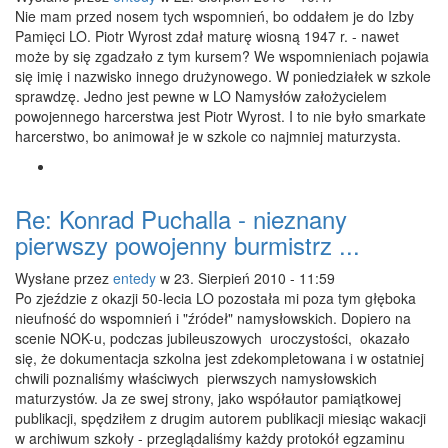
Nie mam przed nosem tych wspomnień, bo oddałem je do Izby
Pamięci LO. Piotr Wyrost zdał maturę wiosną 1947 r. - nawet
może by się zgadzało z tym kursem? We wspomnieniach pojawia
się imię i nazwisko innego drużynowego. W poniedziałek w szkole
sprawdzę. Jedno jest pewne w LO Namysłów założycielem
powojennego harcerstwa jest Piotr Wyrost. I to nie było smarkate
harcerstwo, bo animował je w szkole co najmniej maturzysta.
Re: Konrad Puchalla - nieznany
pierwszy powojenny burmistrz ...
Wysłane przez
entedy
w 23. Sierpień 2010 - 11:59
Po zjeździe z okazji 50-lecia LO pozostała mi poza tym głęboka
nieufność do wspomnień i "źródeł" namysłowskich. Dopiero na
scenie NOK-u, podczas jubileuszowych uroczystości, okazało
się, że dokumentacja szkolna jest zdekompletowana i w ostatniej
chwili poznaliśmy właściwych pierwszych namysłowskich
maturzystów. Ja ze swej strony, jako współautor pamiątkowej
publikacji, spędziłem z drugim autorem publikacji miesiąc wakacji
w archiwum szkoły - przeglądaliśmy każdy protokół egzaminu