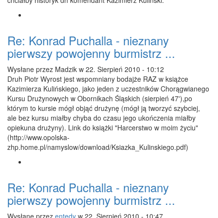
chciałby historyk dh komendant Kazimierz Kuliński.
Re: Konrad Puchalla - nieznany
pierwszy powojenny burmistrz ...
Wysłane przez
Madzik
w 22. Sierpień 2010 - 10:12
Druh Piotr Wyrost jest wspomniany bodajże RAZ w książce
Kazimierza Kulińskiego, jako jeden z uczestników Chorągwianego
Kursu Drużynowych w Obornikach Śląskich (sierpień 47'),po
którym to kursie mógł objąć drużynę (mógł ją tworzyć szybciej,
ale bez kursu miałby chyba do czasu jego ukończenia miałby
opiekuna drużyny). Link do książki "Harcerstwo w moim życiu"
(http://www.opolska-
zhp.home.pl/namyslow/download/Ksiazka_Kulinskiego.pdf)
Re: Konrad Puchalla - nieznany
pierwszy powojenny burmistrz ...
Wysłane przez
entedy
w 22. Sierpień 2010 - 10:47