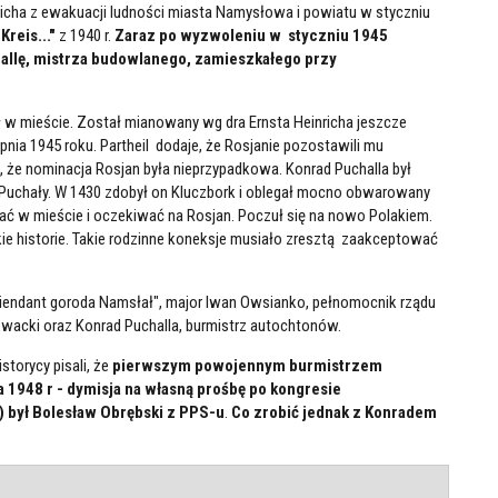
nricha z ewakuacji ludności miasta Namysłowa i powiatu w styczniu
reis..."
z 1940 r.
Zaraz po wyzwoleniu w styczniu 1945
allę, mistrza budowlanego, zamieszkałego przy
 w mieście. Został mianowany wg dra Ernsta Heinricha jeszcze
pnia 1945 roku. Partheil dodaje, że Rosjanie pozostawili mu
ę, że nominacja Rosjan była nieprzypadkowa. Konrad Puchalla był
Puchały. W 1430 zdobył on Kluczbork i oblegał mocno obwarowany
ać w mieście i oczekiwać na Rosjan. Poczuł się na nowo Polakiem.
kie historie. Takie rodzinne koneksje musiało zresztą zaakceptować
iendant goroda Namsłał", major Iwan Owsianko, pełnomocnik rządu
wacki oraz Konrad Puchalla, burmistrz autochtonów.
storycy pisali, że
pierwszym powojennym burmistrzem
 1948 r - dymisja na własną prośbę po kongresie
 był Bolesław Obrębski z PPS-u
.
Co zrobić jednak z Konradem