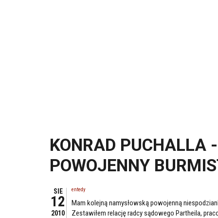
KONRAD PUCHALLA -
POWOJENNY BURMI
entedy
SIE
12
Mam kolejną namysłowską powojenną niespodziankę
Zestawiłem relację radcy sądowego Partheila, praco
2010