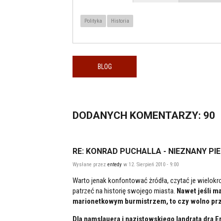
TEMAT / LOKALIZACJA
karta)
Polityka
Historia
BLOG
DODANYCH
KOMENTARZY
: 90
RE: KONRAD PUCHALLA - NIEZNANY PI
Wysłane przez
entedy
w 12. Sierpień 2010 - 9:00
Warto jenak konfontować żródła, czytać je wielokro
patrzeć na historię swojego miasta.
Nawet jeśli m
marionetkowym burmistrzem, to czy wolno prze
Dla namslauera i nazistowskiego landrata dra E