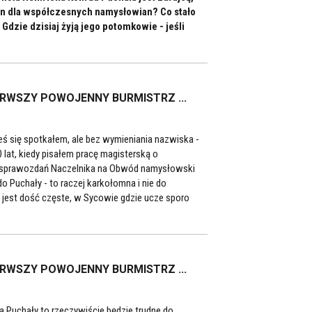
 on dla współczesnych namysłowian? Co stało
Gdzie dzisiaj żyją jego potomkowie - jeśli
ERWSZY POWOJENNY BURMISTRZ ...
ś się spotkałem, ale bez wymieniania nazwiska -
at, kiedy pisałem pracę magisterską o
a sprawozdań Naczelnika na Obwód namysłowski
 Puchały - to raczej karkołomna i nie do
a jest dość częste, w Sycowie gdzie ucze sporo
ERWSZY POWOJENNY BURMISTRZ ...
 Puchały to rzeczywiście będzie trudne do