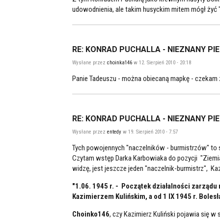
udowodnienia, ale takim husyckim mitem mógł żyć "
RE: KONRAD PUCHALLA - NIEZNANY PI
Wysłane przez
choinka146
w 12. Sierpień 2010 - 20:18
Panie Tadeuszu - można obiecaną mapkę - czekam z 
RE: KONRAD PUCHALLA - NIEZNANY PI
Wysłane przez
entedy
w 19. Sierpień 2010 - 7:57
Tych powojennych "naczelników - burmistrzów" to 
Czytam wstęp Darka Karbowiaka do pozycji "Ziemi
widzę, jest jeszcze jeden "naczelnik-burmistrz", Kaz
"1.06. 1945 r. - Początek działalności zarzą
Kazimierzem Kulińskim, a od 1 IX 1945 r. Bole
Choinko146
, czy Kazimierz Kuliński pojawia się