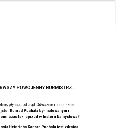
ERWSZY POWOJENNY BURMISTRZ ...
tnie, płynąć pod prąd. Odważnie i niezależnie
ajster Konrad Puchała był malowanym i
milczać taki epizod w historii Namysłowa?
rnsta Heinricha Konrad Puchała jest zdrajcą,