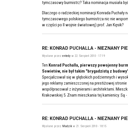
tymczasowy burmistrz? Taka nominacja musiała b
Dlaczego o radzieckiej nominacji Konrada Puchały n
tymczasowego polskiego burmistrza nic nie wspom
w części po II wojnie światowej) prof. Jan Kęsik?
RE: KONRAD PUCHALLA - NIEZNANY PI
Wysłane przez
entedy
w 22. Sierpień 2010 - 17:19
Ten
Konrad Puchalla, pierwszy powojenny bur
Sowietów, nie był takim "brygadzistą z budowy
Specjalizował się w głębokich podziemnych i wyso
jego reklamy zamieszczonej na prestiżowej stroni
współpracował z inżynierami i architektami. Mieszk
Krakowskiej 5. Znam mieszkania tej kamienicy. Są -
RE: KONRAD PUCHALLA - NIEZNANY PI
Wysłane przez
Madzik
w 21. Sierpień 2010 - 18:15