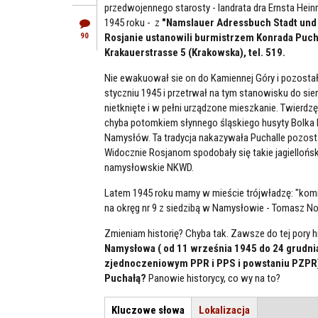
przedwojennego starosty - landrata dra Ernsta Hei
1945 roku - z
"Namslauer Adressbuch Stadt und K
90
Rosjanie ustanowili burmistrzem Konrada Puch
Krakauerstrasse 5 (Krakowska), tel. 519.
Nie ewakuował sie on do Kamiennej Góry i pozostał
styczniu 1945 i przetrwał na tym stanowisku do sier
nietknięte i w pełni urządzone mieszkanie. Twierdz
chyba potomkiem słynnego śląskiego husyty Bolka 
Namysłów. Ta tradycja nakazywała Puchalle pozost
Widocznie Rosjanom spodobały się takie jagiellońs
namysłowskie NKWD.
Latem 1945 roku mamy w mieście trójwładzę: "kom
na okręg nr 9 z siedzibą w Namysłowie - Tomasz No
Zmieniam historię? Chyba tak. Zawsze do tej pory hi
Namysłowa ( od 11 września 1945 do 24 grudnia
zjednoczeniowym PPR i PPS i powstaniu PZPR)
Puchałą?
Panowie historycy, co wy na to?
Kluczowe słowa
(aktywna
Lokalizacja