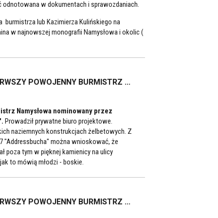
yć odnotowana w dokumentach i sprawozdaniach.
a burmistrza lub Kazimierza Kulińskiego na
ina w najnowszej monografii Namysłowa i okolic (
ERWSZY POWOJENNY BURMISTRZ ...
mistrz Namysłowa nominowany przez
".
Prowadził prywatne biuro projektowe.
kich naziemnych konstrukcjach żelbetowych. Z
e 7 "Addressbucha" można wnioskować, że
ał poza tym w pięknej kamienicy na ulicy
 jak to mówią młodzi - boskie.
ERWSZY POWOJENNY BURMISTRZ ...