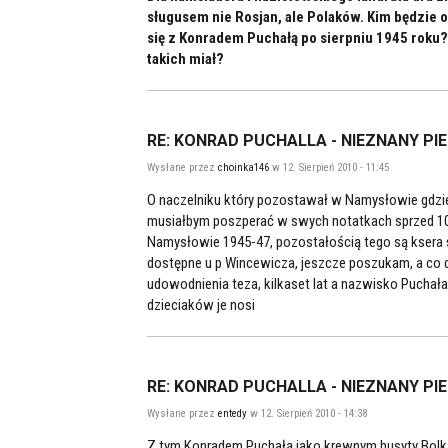
sługusem nie Rosjan, ale Polaków. Kim będzie
się z Konradem Puchałą po sierpniu 1945 roku? 
takich miał?
RE: KONRAD PUCHALLA - NIEZNANY PI
Wysłane przez
choinka146
w 12. Sierpień 2010 - 11:45
O naczelniku który pozostawał w Namysłowie gdzie
musiałbym poszperać w swych notatkach sprzed 10 l
Namysłowie 1945-47, pozostałością tego są kser
dostępne u p Wincewicza, jeszcze poszukam, a co do
udowodnienia teza, kilkaset lat a nazwisko Puchał
dzieciaków je nosi
RE: KONRAD PUCHALLA - NIEZNANY PI
Wysłane przez
entedy
w 12. Sierpień 2010 - 14:38
Z tym Konradem Puchałą jako krewnym husyty Bolka