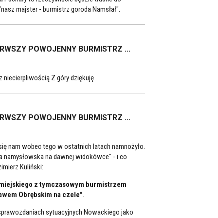
nasz majster - burmistrz goroda Namsłał".
ERWSZY POWOJENNY BURMISTRZ ...
niecierpliwością Z góry dziękuję
ERWSZY POWOJENNY BURMISTRZ ...
się nam wobec tego w ostatnich latach namnożyło.
a namysłowska na dawnej widokówce" - i co
imierz Kuliński:
du miejskiego z tymczasowym burmistrzem
sławem Obrębskim na czele"
.
 w sprawozdaniach sytuacyjnych Nowackiego jako