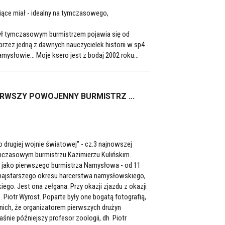
miące miał - idealny na tymczasowego,
 był tymczasowym burmistrzem pojawia się od
rzez jedną z dawnych nauczycielek historii w sp4
ysłowie... Moje ksero jest z bodaj 2002 roku...
ERWSZY POWOJENNY BURMISTRZ ...
o drugiej wojnie światowej" - cz.3 najnowszej
mczasowym burmistrzu Kazimierzu Kulińskim.
 jako pierwszego burmistrza Namysłowa - od 11
rię najstarszego okresu harcerstwa namysłowskiego,
ego. Jest ona zełgana. Przy okazji zjazdu z okazji
. Piotr Wyrost. Poparte były one bogatą fotografią,
 nich, że organizatorem pierwszych drużyn
śnie późniejszy profesor zoologii, dh Piotr