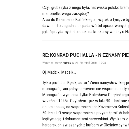
Czyli gruba ryba z niego była, nazwisko polsko brz
marionetkowego zarządcę?
A co do Kazimierza Kulińskiego... wątek o tym, że
dawna... to zagadnienie pada wśród opracowanych p
pytań przydatnych do nauki na konkursy wiedzy o Nam
RE: KONRAD PUCHALLA - NIEZNANY PI
Wysłane przez
entedy
w 21. Sierpień 2010 - 19:28
Oj, Madzik, Madzik...
Tylko prof. Jan Kęsik, autor "Ziemi namysłowskiej p
monografii, ani jednym słowem nie wspomina o ty
Monografia wymienia tylko Bolesława Obrębskiego
września 1945 r. Czytałem - już w lata 90. - histo
opierajacą się na wspomnieniach Kazimierza Kuliński
50-lecia LO swoje wspomnienia przysłał prof. dr hab
legitymacją i dokumentami harcerskimi. Wynikało z
harcerskich związanych z hufcem w Oleśnicy był wła