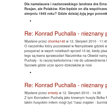
Dla namslauera i nazistowskiego landrata dra Erns
Rosjan, ale Polaków. Kim będzie on dla współcz
sierpniu 1945 roku? Gdzie dzisiaj żyją jego potomk
Re: Konrad Puchalla - nieznany 
Wysłane przez
choinka146
w 12. Sierpień 2010 - 11:4
O naczelniku który pozostawał w Namysłowie gdzieś s
poszperać w swych notatkach sprzed 10 lat, kiedy pi
tego są ksera sprawozdań Naczelnika na Obwód namys
Puchały - to raczej karkołomna i nie do udowodnienia t
Sycowie gdzie ucze sporo dzieciaków je nosi
Re: Konrad Puchalla - nieznany 
Wysłane przez
entedy
w 12. Sierpień 2010 - 14:38
Z tym Konradem Puchałą jako krewnym husyty Bolka Pu
takim husyckim mitem mógł żyć "nasz majster - burmis