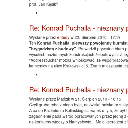
prof. Jan Kęsik?
Re: Konrad Puchalla - nieznany 
Wysłane przez
entedy
w 22. Sierpień 2010 - 17:19
Ten
Konrad Puchalla, pierwszy powojenny burmis
"brygadzistą z budowy".
Prowadził prywatne biuro p
wysokich naziemnych konstrukcjach żelbetowych. Z jeg
"Addressbucha" można wnioskować, że współpracował z
kamienicy na ulicy Krakowskiej 5. Znam mieszkania tej 
Re: Konrad Puchalla - nieznany 
Wysłane przez
Madzik
w 21. Sierpień 2010 - 18:15
Czyli gruba ryba z niego była, nazwisko polsko brzm
A co do Kazimierza Kulińskiego... wątek o tym, że by
zagadnienie pada wśród opracowanych przez jedną z d
na konkursy wiedzy o Namysłowie... Moje ksero jest z 