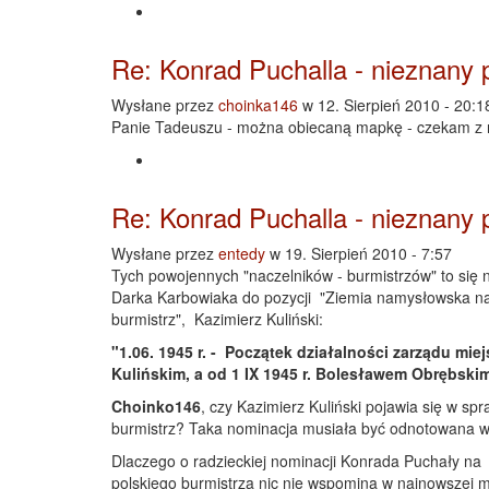
Re: Konrad Puchalla - nieznany 
Wysłane przez
choinka146
w 12. Sierpień 2010 - 20:1
Panie Tadeuszu - można obiecaną mapkę - czekam z ni
Re: Konrad Puchalla - nieznany 
Wysłane przez
entedy
w 19. Sierpień 2010 - 7:57
Tych powojennych "naczelników - burmistrzów" to się
Darka Karbowiaka do pozycji "Ziemia namysłowska na d
burmistrz", Kazimierz Kuliński:
"1.06. 1945 r. - Początek działalności zarządu m
Kulińskim, a od 1 IX 1945 r. Bolesławem Obrębskim
Choinko146
, czy Kazimierz Kuliński pojawia się w 
burmistrz? Taka nominacja musiała być odnotowana 
Dlaczego o radzieckiej nominacji Konrada Puchały na
polskiego burmistrza nic nie wspomina w najnowszej mo