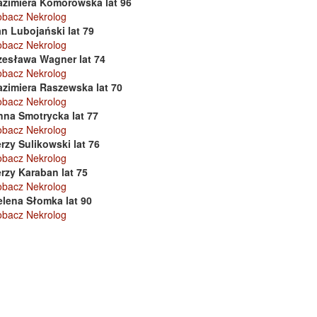
azimiera Komorowska lat 96
obacz Nekrolog
n Lubojański lat 79
obacz Nekrolog
zesława Wagner lat 74
obacz Nekrolog
azimiera Raszewska lat 70
obacz Nekrolog
nna Smotrycka lat 77
obacz Nekrolog
rzy Sulikowski lat 76
obacz Nekrolog
rzy Karaban lat 75
obacz Nekrolog
elena Słomka lat 90
obacz Nekrolog