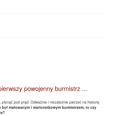
0
pierwszy powojenny burmistrz ...
, płynąć pod prąd. Odważnie i niezależnie patrzeć na historię
ła był malowanym i marionetkowym burmistrzem, to czy
wa?