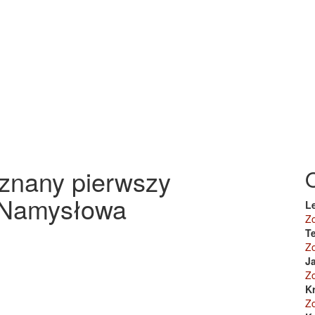
eznany pierwszy
 Namysłowa
L
Z
Te
Z
J
Z
K
Z