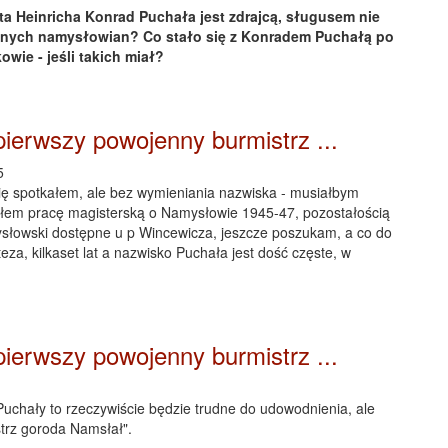
ta Heinricha Konrad Puchała jest zdrajcą, sługusem nie
esnych namysłowian? Co stało się z Konradem Puchałą po
owie - jeśli takich miał?
pierwszy powojenny burmistrz ...
5
ię spotkałem, ale bez wymieniania nazwiska - musiałbym
sałem pracę magisterską o Namysłowie 1945-47, pozostałością
łowski dostępne u p Wincewicza, jeszcze poszukam, a co do
eza, kilkaset lat a nazwisko Puchała jest dość częste, w
pierwszy powojenny burmistrz ...
chały to rzeczywiście będzie trudne do udowodnienia, ale
trz goroda Namsłał".