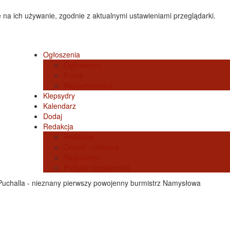
 na ich używanie, zgodnie z aktualnymi ustawieniami przeglądarki.
Ogłoszenia
Ogłoszenia
Praca
Nieruchomości
Klepsydry
Kalendarz
Dodaj
Redakcja
Redakcja
Cennik - reklama
Regulamin
Polityka prywatności
uchalla - nieznany pierwszy powojenny burmistrz Namysłowa