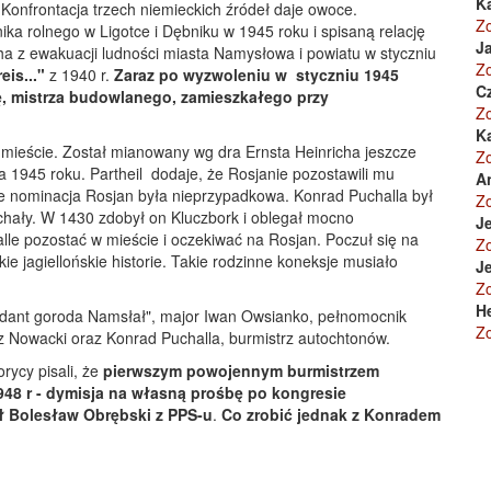
K
onfrontacja trzech niemieckich źródeł daje owoce.
Z
ka rolnego w Ligotce i Dębniku w 1945 roku i spisaną relację
Ja
ha z ewakuacji ludności miasta Namysłowa i powiatu w styczniu
Z
is..."
z 1940 r.
Zaraz po wyzwoleniu w styczniu 1945
C
ę, mistrza budowlanego, zamieszkałego przy
Z
K
 mieście. Został mianowany wg dra Ernsta Heinricha jeszcze
Z
ia 1945 roku. Partheil dodaje, że Rosjanie pozostawili mu
A
 że nominacja Rosjan była nieprzypadkowa. Konrad Puchalla był
Z
hały. W 1430 zdobył on Kluczbork i oblegał mocno
Je
e pozostać w mieście i oczekiwać na Rosjan. Poczuł się na
Z
 jagiellońskie historie. Takie rodzinne koneksje musiało
Je
Z
H
dant goroda Namsłał", major Iwan Owsianko, pełnomocnik
Z
z Nowacki oraz Konrad Puchalla, burmistrz autochtonów.
rycy pisali, że
pierwszym powojennym burmistrzem
48 r - dymisja na własną prośbę po kongresie
ł Bolesław Obrębski z PPS-u
.
Co zrobić jednak z Konradem