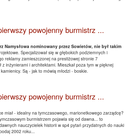
pierwszy powojenny burmistrz ...
trz Namysłowa nominowany przez Sowietów, nie był takim
rojektowe. Specjalizował się w głębokich podziemnych i
o reklamy zamieszczonej na prestiżowej stronie 7
 inżynierami i architektami. Mieszkał poza tym w pięknej
kamienicy. Są - jak to mówią młodzi - boskie.
pierwszy powojenny burmistrz ...
iące miał - idealny na tymczasowego, marionetkowego zarządcę?
ł tymczasowym burmistrzem pojawia się od dawna... to
awnych nauczycielek historii w sp4 pytań przydatnych do nauki
bodaj 2002 roku...