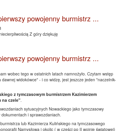
pierwszy powojenny burmistrz ...
8
ecierpliwością Z góry dziękuję
pierwszy powojenny burmistrz ...
 nam wobec tego w ostatnich latach namnożyło. Czytam wstęp
awnej widokówce" - i co widzę, jest jeszcze jeden "naczelnik-
iejskiego z tymczasowym burmistrzem Kazimierzem
 na czele"
.
sprawozdaniach sytuacyjnych Nowackiego jako tymczasowy
w dokumentach i sprawozdaniach.
 burmistrza lub Kazimierza Kulińskiego na tymczasowego
nografii Namysłowa i okolic ( w części po II wojnie światowej)