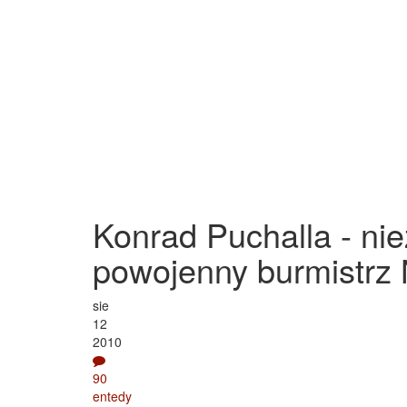
Konrad Puchalla - ni
powojenny burmistrz
sie
12
2010
90
entedy