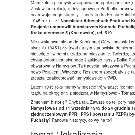
Mam kolejną namysłowską powojenną niespodziankę. K
Zestawiłem relację radcy sądowego Partheila, pracowni
przedwojennego starosty - landrata dra Ernsta Heinric
1945 roku - z
"Namslauer Adressbuch Stadt und Kre
Rosjanie ustanowili burmistrzem Konrada Puchall
Krakauerstrasse 5 (Krakowska), tel. 519.
Nie ewakuował sie on do Kamiennej Góry i pozostał w
styczniu 1945 i przetrwał na tym stanowisku do sierpn
nietknięte i w pełni urządzone mieszkanie. Twierdzę,
chyba potomkiem słynnego śląskiego husyty Bolka Puc
obwarowany Namysłów. Ta tradycja nakazywała Puchall
nowo Polakiem. Widocznie Rosjanom spodobały się takie
zresztą zaakceptować namysłowskie NKWD.
Latem 1945 roku mamy w mieście trójwładzę: "komien
rządu na okręg nr 9 z siedzibą w Namysłowie - Tomas
Zmieniam historię? Chyba tak. Zawsze do tej pory histo
Namysłowa ( od 11 września 1945 do 24 grudnia 19
zjednoczeniowym PPR i PPS i powstaniu PZPR) by
Puchałą?
Panowie historycy, co wy na to?
temat / lokalizacja