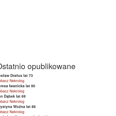
Ostatnio opublikowane
esław Drałus lat 73
obacz Nekrolog
resa Iwanicka lat 80
obacz Nekrolog
an Dąbek lat 69
obacz Nekrolog
rystyna Woźna lat 86
obacz Nekrolog