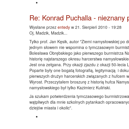
Re: Konrad Puchalla - nieznany 
Wysłane przez
entedy
w 21. Sierpień 2010 - 19:28
Oj, Madzik, Madzik...
Tylko prof. Jan Kęsik, autor "Ziemi namysłowskiej po d
jednym słowem nie wspomina o tymczasowym burmistrz
Bolesława Obrębskiego jako pierwszego burmistrza Nam
historię najstarszego okresu harcerstwa namysłowskie
Jest ona zełgana. Przy okazji zjazdu z okazji 50-lecia
Poparte były one bogatą fotografią, legitymacją i dok
pierwszych drużyn harcerskich związanych z hufcem w O
Wyrost. Przeczytałem broszurę z historią hufca Namys
namysłowskiego był tylko Kazimierz Kuliński.
Ja szukam potwierdzenia tymczasowego burmistrzowan
wątpliwych dla mnie szkolnych pytankach opracowany
dziejów miasta i okolic".