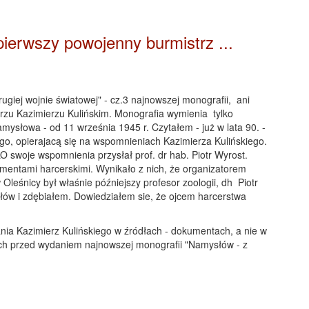
pierwszy powojenny burmistrz ...
rugiej wojnie światowej" - cz.3 najnowszej monografii, ani
u Kazimierzu Kulińskim. Monografia wymienia tylko
ysłowa - od 11 września 1945 r. Czytałem - już w lata 90. -
go, opierajacą się na wspomnieniach Kazimierza Kulińskiego.
 LO swoje wspomnienia przysłał prof. dr hab. Piotr Wyrost.
umentami harcerskimi. Wynikało z nich, że organizatorem
leśnicy był właśnie późniejszy profesor zoologii, dh Piotr
łów i zdębiałem. Dowiedziałem sie, że ojcem harcerstwa
ia Kazimierz Kulińskiego w źródłach - dokumentach, a nie w
ch przed wydaniem najnowszej monografii "Namysłów - z