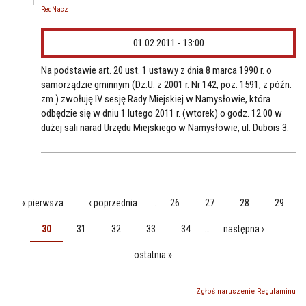
RedNacz
01.02.2011 - 13:00
Na podstawie art. 20 ust. 1 ustawy z dnia 8 marca 1990 r. o
samorządzie gminnym (Dz.U. z 2001 r. Nr 142, poz. 1591, z późn.
zm.) zwołuję IV sesję Rady Miejskiej w Namysłowie, która
odbędzie się w dniu 1 lutego 2011 r. (wtorek) o godz. 12.00 w
dużej sali narad Urzędu Miejskiego w Namysłowie, ul. Dubois 3.
« pierwsza
‹ poprzednia
…
26
27
28
29
STRONY
30
31
32
33
34
…
następna ›
ostatnia »
Zgłoś naruszenie Regulaminu