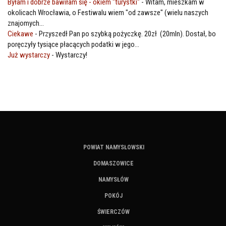
Byłam i dobrze bawiłam się - okiem "turystki"
-
Witam, mieszkam w
okolicach Wrocławia, o Festiwalu wiem "od zawsze" (wielu naszych
znajomych...
Ciekawe
-
Przyszedł Pan po szybką pożyczkę. 20zł (20mln). Dostał, bo
poręczyły tysiące płacących podatki w jego...
Już wystarczy
-
Wystarczy!
POWIAT NAMYSŁOWSKI
DOMASZOWICE
NAMYSŁÓW
POKÓJ
ŚWIERCZÓW