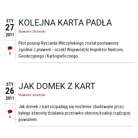
KOLEJNA KARTA PADŁA
STY
27
Sławomir Stramski
2011
Płot posesji Ryszarda Wilczyńskiego został postawiony
zgodnie z prawem - orzekł Wojewódzki Inspektor Nadzoru
0
Geodezyjnego i Kartograficznego.
JAK DOMEK Z KART
STY
26
Sławomir Stramski
2011
Jak domek z kart rozpadają się misternie zbudowane przez
byłego starostę działania przeciwko obecnej koalicji rządzącej
6
powiatem.