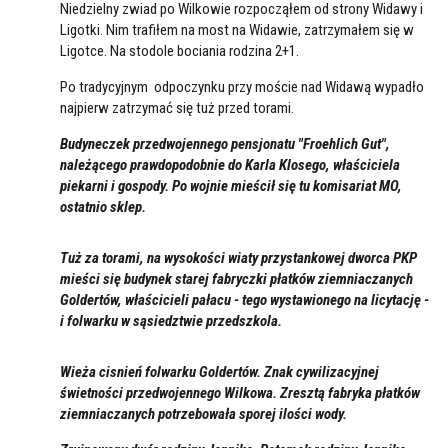
Niedzielny zwiad po Wilkowie rozpocząłem od strony Widawy i
Ligotki. Nim trafiłem na most na Widawie, zatrzymałem się w
Ligotce. Na stodole bociania rodzina 2+1.
Po tradycyjnym odpoczynku przy moście nad Widawą wypadło
najpierw zatrzymać się tuż przed torami.
Budyneczek przedwojennego pensjonatu "Froehlich Gut",
należącego prawdopodobnie do Karla Klosego, właściciela
piekarni i gospody. Po wojnie mieścił się tu komisariat MO,
ostatnio sklep.
Tuż za torami, na wysokości wiaty przystankowej dworca PKP
mieści się budynek starej fabryczki płatków ziemniaczanych
Goldertów, właścicieli pałacu - tego wystawionego na licytację -
i folwarku w sąsiedztwie przedszkola.
Wieża cisnień folwarku Goldertów. Znak cywilizacyjnej
świetności przedwojennego Wilkowa. Zresztą fabryka płatków
ziemniaczanych potrzebowała sporej ilości wody.