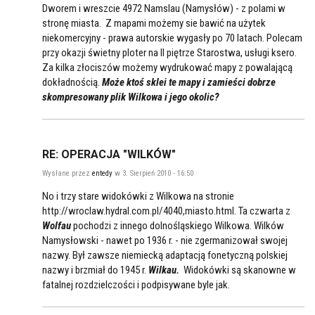
Dworem i wreszcie 4972 Namslau (Namysłów) - z polami w
stronę miasta. Z mapami możemy sie bawić na użytek
niekomercyjny - prawa autorskie wygasły po 70 latach. Polecam
przy okazji świetny ploter na II piętrze Starostwa, usługi ksero.
Za kilka złociszów możemy wydrukować mapy z powalającą
dokładnością.
Może ktoś sklei te mapy i zamieści dobrze
skompresowany plik Wilkowa i jego okolic?
RE: OPERACJA "WILKÓW"
Wysłane przez
entedy
w 3. Sierpień 2010 - 16:50
No i trzy stare widokówki z Wilkowa na stronie
http://wroclaw.hydral.com.pl/4040,miasto.html. Ta czwarta z
Wolfau
pochodzi z innego dolnośląskiego Wilkowa. Wilków
Namysłowski - nawet po 1936 r. - nie zgermanizował swojej
nazwy. Był zawsze niemiecką adaptacją fonetyczną polskiej
nazwy i brzmiał do 1945 r.
Wilkau.
Widokówki są skanowne w
fatalnej rozdzielczości i podpisywane byle jak.