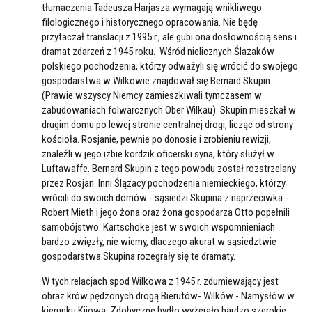
tłumaczenia Tadeusza Harjasza wymagają wnikliwego
filologicznego i historycznego opracowania. Nie będę
przytaczał translacji z 1995 r., ale gubi ona dosłownością sens i
dramat zdarzeń z 1945 roku. Wśród nielicznych Ślazaków
polskiego pochodzenia, którzy odważyli się wrócić do swojego
gospodarstwa w Wilkowie znajdował się Bernard Skupin.
(Prawie wszyscy Niemcy zamieszkiwali tymczasem w
zabudowaniach folwarcznych Ober Wilkau). Skupin mieszkał w
drugim domu po lewej stronie centralnej drogi, licząc od strony
kościoła. Rosjanie, pewnie po donosie i zrobieniu rewizji,
znaleźli w jego izbie kordzik oficerski syna, który służył w
Luftawaffe. Bernard Skupin z tego powodu został rozstrzelany
przez Rosjan. Inni Ślązacy pochodzenia niemieckiego, którzy
wrócili do swoich domów - sąsiedzi Skupina z naprzeciwka -
Robert Mieth i jego żona oraz żona gospodarza Otto popełnili
samobójstwo. Kartschoke jest w swoich wspomnieniach
bardzo zwięzły, nie wiemy, dlaczego akurat w sąsiedztwie
gospodarstwa Skupina rozegrały się te dramaty.
W tych relacjach spod Wilkowa z 1945 r. zdumiewający jest
obraz krów pędzonych drogą Bierutów- Wilków - Namysłów w
kierunku Kijowa. Zdobyczne bydło wyżerało bardzo szerokie