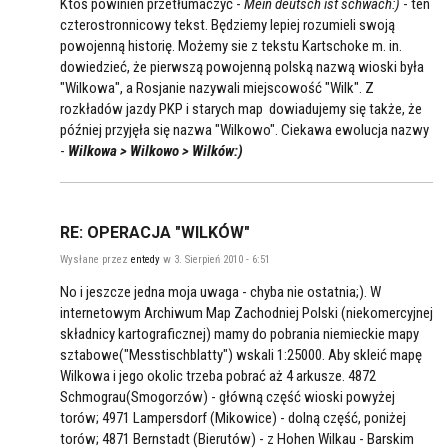
Ktoś powinien przetłumaczyć -
Mein deutsch ist schwach:)
- ten
czterostronnicowy tekst. Będziemy lepiej rozumieli swoją
powojenną historię. Możemy sie z tekstu Kartschoke m. in.
dowiedzieć, że pierwszą powojenną polską nazwą wioski była
"Wilkowa", a Rosjanie nazywali miejscowość "Wilk". Z
rozkładów jazdy PKP i starych map dowiadujemy się także, że
później przyjęła się nazwa "Wilkowo". Ciekawa ewolucja nazwy
-
Wilkowa > Wilkowo > Wilków:)
RE: OPERACJA "WILKÓW"
Wysłane przez
entedy
w 3. Sierpień 2010 - 6:51
No i jeszcze jedna moja uwaga - chyba nie ostatnia;). W
internetowym Archiwum Map Zachodniej Polski (niekomercyjnej
składnicy kartograficznej) mamy do pobrania niemieckie mapy
sztabowe("Messtischblatty") wskali 1:25000. Aby skleić mapę
Wilkowa i jego okolic trzeba pobrać aż 4 arkusze. 4872
Schmograu(Smogorzów) - główną część wioski powyżej
torów; 4971 Lampersdorf (Mikowice) - dolną część, poniżej
torów; 4871 Bernstadt (Bierutów) - z Hohen Wilkau - Barskim