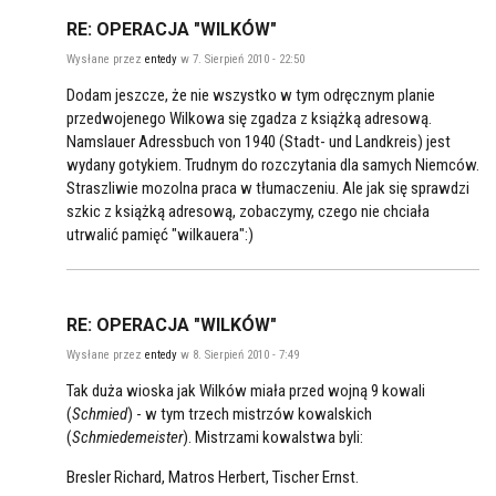
RE: OPERACJA "WILKÓW"
Wysłane przez
entedy
w 7. Sierpień 2010 - 22:50
Dodam jeszcze, że nie wszystko w tym odręcznym planie
przedwojenego Wilkowa się zgadza z książką adresową.
Namslauer Adressbuch von 1940 (Stadt- und Landkreis) jest
wydany gotykiem. Trudnym do rozczytania dla samych Niemców.
Straszliwie mozolna praca w tłumaczeniu. Ale jak się sprawdzi
szkic z książką adresową, zobaczymy, czego nie chciała
utrwalić pamięć "wilkauera":)
RE: OPERACJA "WILKÓW"
Wysłane przez
entedy
w 8. Sierpień 2010 - 7:49
Tak duża wioska jak Wilków miała przed wojną 9 kowali
(
Schmied
) - w tym trzech mistrzów kowalskich
(
Schmiedemeister
). Mistrzami kowalstwa byli:
Bresler Richard, Matros Herbert, Tischer Ernst.