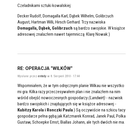
Czeladnikami sztuki kowalskiej:
Decker Rudolf, Domagalla Karl, Dąbek Wilhelm, Golibrzuch
August, Hartman Willi, Hirsch Gerhard. Trzy nazwiska
Domagalla, Dąbek, Golibrzuch
są bardzo swojskie. W książce
adresowej znalazłem nawet tajemniczą Klarę Nowak:)
RE: OPERACJA "WILKÓW"
Wysłane przez
entedy
w 8. Sierpień 2010 - 17:44
Wspomniałem, że w tym odręcznym planie Wilkau nie wszystko
mi gra. Kilka razy przeczesywałem plan i nie znalazłem na nim
wśród obejść nowoczesnych gospodarzy
(Landwirt)
- nazwisk
bardzo swojskich i znajdujących się w książce adresowej -
Kubitzy Karola i Ronczki Paula
:) Są oczywiście na szkicu tacy
gospodarze pełna gębą jak Katzmarek Konrad, Janek Paul, Polka
Gustaw, Schoepke Ernst, Biallas Johann, ale tych dwóch nie ma.