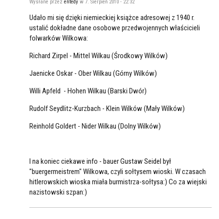
Wysłane przez
entedy
w 7. Sierpień 2010 - 22:32
Udało mi się dzięki niemieckiej książce adresowej z 1940 r.
ustalić dokładne dane osobowe przedwojennych właścicieli
folwarków Wilkowa:
Richard Zirpel - Mittel Wilkau (Środkowy Wilków)
Jaenicke Oskar - Ober Wilkau (Górny Wilków)
Willi Apfeld - Hohen Wilkau (Barski Dwór)
Rudolf Seydlitz-Kurzbach - Klein Wilków (Mały Wilków)
Reinhold Goldert - Nider Wilkau (Dolny Wilków)
I na koniec ciekawe info - bauer Gustaw Seidel był
"buergermeistrem" Wilkowa, czyli sołtysem wioski. W czasach
hitlerowskich wioska miała burmistrza-sołtysa:) Co za wiejski
nazistowski szpan:)