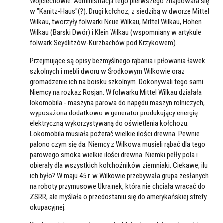
Wojciechowie. Administracja tego pierwszego znajdowała się
w "Kanitz-Haus"(?). Drugi kołchoz, z siedzibą w dworze Mittel
Wilkau, tworzyły folwarki Neue Wilkau, Mittel Wilkau, Hohen
Wilkau (Barski Dwór) i Klein Wilkau (wspomniany w artykule
folwark Seydlitzów-Kurzbachów pod Krzykowem).
Przejmujące są opisy bezmyślnego rąbania i piłowania ławek
szkolnych i mebli dworu w Środkowym Wilkowie oraz
gromadzenie ich na boisku szkolnym. Dokonywali tego sami
Niemcy na rozkaz Rosjan. W folwarku Mittel Wilkau działała
lokomobila - maszyna parowa do napędu maszyn rolniczych,
wyposażona dodatkowo w generator produkujący energię
elektryczną wykorzystywaną do oświetlenia kołchozu.
Lokomobila musiała pożerać wielkie ilości drewna. Pewnie
palono czym się da. Niemcy z Wilkowa musieli rąbać dla tego
parowego smoka wielkie ilości drewna. Niemki pełły pola i
obierały dla wszystkich kołchoźników ziemniaki. Ciekawe, ilu
ich było? W maju 45 r. w Wilkowie przebywała grupa zesłanych
na roboty przymusowe Ukrainek, która nie chciała wracać do
ZSRR, ale myślała o przedostaniu się do amerykańskiej strefy
okupacyjnej.