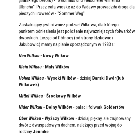
(Barskiego Dworu) - "Gasthaus und Fleischerei Wilhelma
Ulbricha". Przez całą wioskę aż do Widawy prowadziła droga dla
pieszych i rowerów - "Sommer Weg".
Zaskakujący jest również podział Wilkowa, dla którego
punktem odniesienia jest położenie najważniejszych folwarków
dworskich. Licząc od Północy (od strony Idzikowic i
Jakubowic) mamy na planie sporządzonym w 1983 r.:
Neu Wilkau -
Nowy Wilków
Klein Wilkau -
Mały Wilków
Hohen Wilkau -
Wysoki Wilków -
dzisiaj
Barski Dwór(lub
Wilkówek)
Mittel Wilkau -
Środkowy Wilków
Nider Wilkau
- Dolny Wilków
- pałac i folwark
Goldertów
Ober Wilkau
- Wyższy Wilków
- dzisiaj piękny, ale zrujnowany
dwór z dwuspadowym dachem, należący przed wojną do
rodziny
Jennike