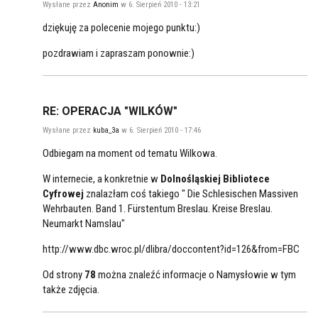
Wysłane przez
Anonim
w 6. Sierpień 2010 - 13:21
dziękuję za polecenie mojego punktu:)
pozdrawiam i zapraszam ponownie:)
RE: OPERACJA "WILKÓW"
Wysłane przez
kuba_3a
w 6. Sierpień 2010 - 17:46
Odbiegam na moment od tematu Wilkowa.
W internecie, a konkretnie w
Dolnośląskiej Bibliotece
Cyfrowej
znalazłam coś takiego " Die Schlesischen Massiven
Wehrbauten. Band 1. Fürstentum Breslau. Kreise Breslau.
Neumarkt Namslau"
http://www.dbc.wroc.pl/dlibra/doccontent?id=126&from=FBC
Od strony
78
można znaleźć informacje o Namysłowie w tym
także zdjęcia.