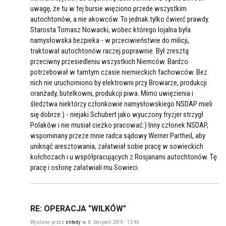
uwagę, że tu w tej bursie więziono przede wszystkim
autochtonów, a nie akowców. To jednak tylko ćwierć prawdy.
Starosta Tomasz Nowacki, wobec którego lojalna była
namysłowska bezpieka - w przeciwieństwie do milicji,
traktował autochtonów raczej poprawnie. Był zresztą
przeciwny przesiedleniu wszystkich Niemców. Bardzo
potrzebował w tamtym czasie niemieckich fachowców. Bez
nich nie uruchomiono by elektrowni przy Browarze, produkcji
oranżady, butelkowni, produkcji piwa. Mimo uwięzienia i
śledztwa niektórzy członkowie namysłowskiego NSDAP mieli
się dobrze:) - niejaki Schubert jako wyuczony fryzjer strzygł
Polaków i nie musiał cieżko pracować:) Inny członek NSDAP,
wspominany przeze mnie radca sądowy Werner Partheil, aby
uniknąć aresztowania, załatwiał sobie pracę w sowieckich
kołchozach i u współpracujących z Rosjanami autochtonów. Tę
pracę i osłonę załatwiali mu Sowieci.
RE: OPERACJA "WILKÓW"
Wysłane przez
entedy
w 8. Sierpień 2010 - 13:46