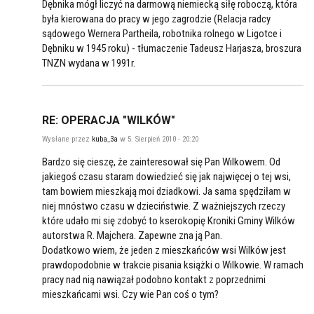
Dębnika mógł liczyć na darmową niemiecką siłę roboczą, która
była kierowana do pracy w jego zagrodzie (Relacja radcy
sądowego Wernera Partheila, robotnika rolnego w Ligotce i
Dębniku w 1945 roku) - tłumaczenie Tadeusz Harjasza, broszura
TNZN wydana w 1991r.
RE: OPERACJA "WILKÓW"
Wysłane przez
kuba_3a
w 5. Sierpień 2010 - 20:20
Bardzo się cieszę, że zainteresował się Pan Wilkowem. Od
jakiegoś czasu staram dowiedzieć się jak najwięcej o tej wsi,
tam bowiem mieszkają moi dziadkowi. Ja sama spędziłam w
niej mnóstwo czasu w dzieciństwie. Z ważniejszych rzeczy
które udało mi się zdobyć to kserokopię Kroniki Gminy Wilków
autorstwa R. Majchera. Zapewne zna ją Pan.
Dodatkowo wiem, że jeden z mieszkańców wsi Wilków jest
prawdopodobnie w trakcie pisania książki o Wilkowie. W ramach
pracy nad nią nawiązał podobno kontakt z poprzednimi
mieszkańcami wsi. Czy wie Pan coś o tym?