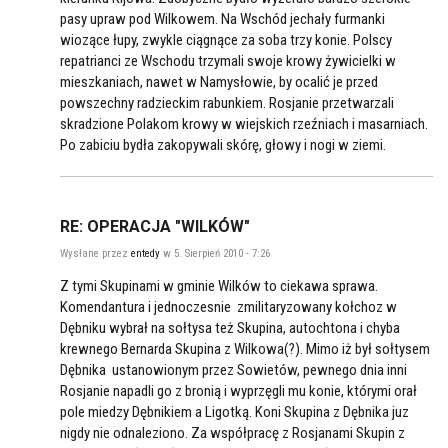
pasy upraw pod Wilkowem. Na Wschód jechały furmanki
wiozące łupy, zwykle ciągnące za soba trzy konie. Polscy
repatrianci ze Wschodu trzymali swoje krowy żywicielki w
mieszkaniach, nawet w Namysłowie, by ocalić je przed
powszechny radzieckim rabunkiem. Rosjanie przetwarzali
skradzione Polakom krowy w wiejskich rzeźniach i masarniach.
Po zabiciu bydła zakopywali skórę, głowy i nogi w ziemi.
RE: OPERACJA "WILKÓW"
Wysłane przez
entedy
w 5. Sierpień 2010 - 7:26
Z tymi Skupinami w gminie Wilków to ciekawa sprawa.
Komendantura i jednoczesnie zmilitaryzowany kołchoz w
Dębniku wybrał na sołtysa też Skupina, autochtona i chyba
krewnego Bernarda Skupina z Wilkowa(?). Mimo iż był sołtysem
Dębnika ustanowionym przez Sowietów, pewnego dnia inni
Rosjanie napadli go z bronią i wyprzęgli mu konie, którymi orał
pole miedzy Dębnikiem a Ligotką. Koni Skupina z Dębnika juz
nigdy nie odnaleziono. Za współpracę z Rosjanami Skupin z