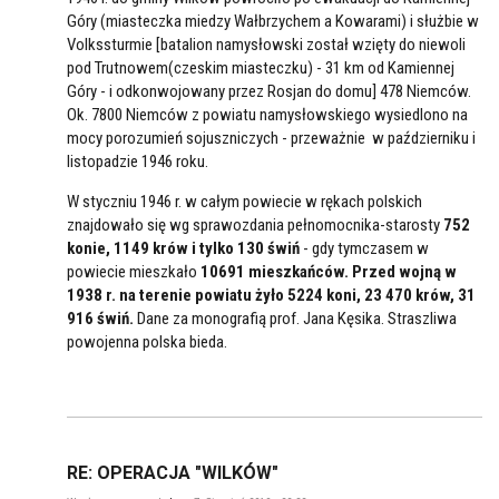
Góry (miasteczka miedzy Wałbrzychem a Kowarami) i służbie w
Volkssturmie [batalion namysłowski został wzięty do niewoli
pod Trutnowem(czeskim miasteczku) - 31 km od Kamiennej
Góry - i odkonwojowany przez Rosjan do domu] 478 Niemców.
Ok. 7800 Niemców z powiatu namysłowskiego wysiedlono na
mocy porozumień sojuszniczych - przeważnie w październiku i
listopadzie 1946 roku.
W styczniu 1946 r. w całym powiecie w rękach polskich
znajdowało się wg sprawozdania pełnomocnika-starosty
752
konie, 1149 krów i tylko 130 świń
- gdy tymczasem w
powiecie mieszkało
10691 mieszkańców.
Przed wojną w
1938 r. na terenie powiatu żyło 5224 koni, 23 470 krów, 31
916 świń.
Dane za monografią prof. Jana Kęsika. Straszliwa
powojenna polska bieda.
RE: OPERACJA "WILKÓW"