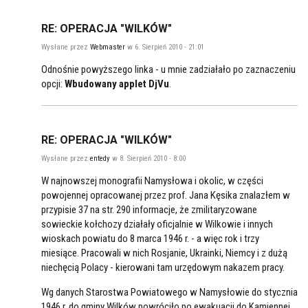
RE: OPERACJA "WILKÓW"
Wysłane przez
Webmaster
w 6. Sierpień 2010 - 21:01
Odnośnie powyższego linka - u mnie zadziałało po zaznaczeniu
opcji:
Wbudowany applet DjVu
.
RE: OPERACJA "WILKÓW"
Wysłane przez
entedy
w 8. Sierpień 2010 - 8:00
W najnowszej monografii Namysłowa i okolic, w części
powojennej opracowanej przez prof. Jana Kęsika znalazłem w
przypisie 37 na str. 290 informacje, że zmilitaryzowane
sowieckie kołchozy działały oficjalnie w Wilkowie i innych
wioskach powiatu do 8 marca 1946 r. - a więc rok i trzy
miesiące. Pracowali w nich Rosjanie, Ukrainki, Niemcy i z dużą
niechęcią Polacy - kierowani tam urzędowym nakazem pracy.
Wg danych Starostwa Powiatowego w Namysłowie do stycznia
1946 r. do gminy Wilków powróciło po ewakuacji do Kamiennej