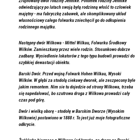
Zrujnowany dwór rodziny Jennike. Potomek rodziny Jennike
odwiedzający po latach swoją byłą rodzinną włość to człowiek
majętny - ma fabryczkę zabawek, ale skomplikowany układ
własnościowy całego folwarku zniechęcił go do odkupienia
rodzinnego majątku.
Następny dwór Wilkowa - Mittel Wilkau, Folwarku Środkowy
Wilków. Zamieszkany przez wiele rodzin. Stosunkowo dobrze
zadbany. Wysiedlenie lokatorów z tego typu budowli prowadzi do
szybkiej dewastacji obiektu.
Barski Dwór. Przed wojną Folwark Hohen Wilkau, Wysoki
Wilków. W głębi za stodołą ciekawy dworek, ale zeszpecony byle
jakim remontem. Nim sie tu dojedzie od strony Wilkowa, trzeba
się napedałować, bo szutrowa droga z Wilkowa prowadzi cały
czas pod górę.
Dwór i wielką oborę - stodołę w Barskim Dworze (Wysokim
Wilkowie) postawiono w 1888 r. To jest już moje fotograficzne
odkrycie.