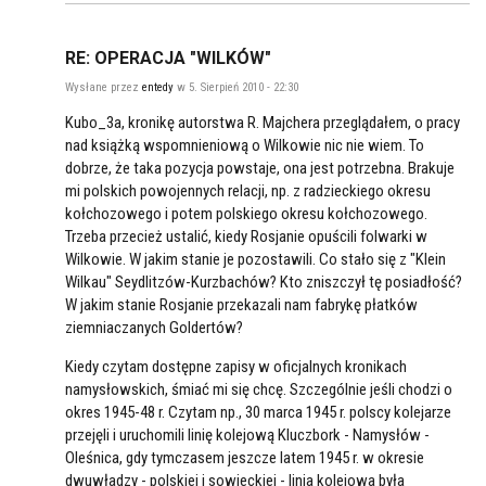
RE: OPERACJA "WILKÓW"
Wysłane przez
entedy
w 5. Sierpień 2010 - 22:30
Kubo_3a, kronikę autorstwa R. Majchera przeglądałem, o pracy
nad książką wspomnieniową o Wilkowie nic nie wiem. To
dobrze, że taka pozycja powstaje, ona jest potrzebna. Brakuje
mi polskich powojennych relacji, np. z radzieckiego okresu
kołchozowego i potem polskiego okresu kołchozowego.
Trzeba przecież ustalić, kiedy Rosjanie opuścili folwarki w
Wilkowie. W jakim stanie je pozostawili. Co stało się z "Klein
Wilkau" Seydlitzów-Kurzbachów? Kto zniszczył tę posiadłość?
W jakim stanie Rosjanie przekazali nam fabrykę płatków
ziemniaczanych Goldertów?
Kiedy czytam dostępne zapisy w oficjalnych kronikach
namysłowskich, śmiać mi się chcę. Szczególnie jeśli chodzi o
okres 1945-48 r. Czytam np., 30 marca 1945 r. polscy kolejarze
przejęli i uruchomili linię kolejową Kluczbork - Namysłów -
Oleśnica, gdy tymczasem jeszcze latem 1945 r. w okresie
dwuwładzy - polskiej i sowieckiej - linia kolejowa była