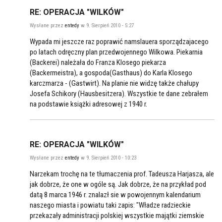
RE: OPERACJA "WILKÓW"
Wysłane przez
entedy
w 9. Sierpień 2010 - 5:27
Wypada mi jeszcze raz poprawić namslauera sporządzajacego
po latach odręczny plan przedwojennego Wilkowa. Piekarnia
(Backerei) należała do Franza Klosego piekarza
(Backermeistra), a gospoda(Gasthaus) do Karla Klosego
karczmarza - (Gastwirt). Na planie nie widzę także chałupy
Josefa Schikory (Hausbesitzera). Wszystkie te dane zebrałem
na podstawie książki adresowej z 1940 r.
RE: OPERACJA "WILKÓW"
Wysłane przez
entedy
w 9. Sierpień 2010 - 10:23
Narzekam trochę na te tłumaczenia prof. Tadeusza Harjasza, ale
jak dobrze, że one w ogóle są. Jak dobrze, że na przykład pod
datą 8 marca 1946 r. znalazł sie w powojennym kalendarium
naszego miasta i powiatu taki zapis: "Władze radzieckie
przekazały administracji polskiej wszystkie majątki ziemskie