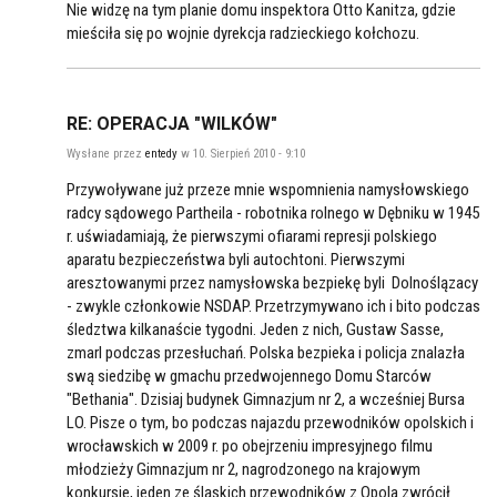
Nie widzę na tym planie domu inspektora Otto Kanitza, gdzie
mieściła się po wojnie dyrekcja radzieckiego kołchozu.
RE: OPERACJA "WILKÓW"
Wysłane przez
entedy
w 10. Sierpień 2010 - 9:10
Przywoływane już przeze mnie wspomnienia namysłowskiego
radcy sądowego Partheila - robotnika rolnego w Dębniku w 1945
r. uświadamiają, że pierwszymi ofiarami represji polskiego
aparatu bezpieczeństwa byli autochtoni. Pierwszymi
aresztowanymi przez namysłowska bezpiekę byli Dolnoślązacy
- zwykle członkowie NSDAP. Przetrzymywano ich i bito podczas
śledztwa kilkanaście tygodni. Jeden z nich, Gustaw Sasse,
zmarl podczas przesłuchań. Polska bezpieka i policja znalazła
swą siedzibę w gmachu przedwojennego Domu Starców
"Bethania". Dzisiaj budynek Gimnazjum nr 2, a wcześniej Bursa
LO. Pisze o tym, bo podczas najazdu przewodników opolskich i
wrocławskich w 2009 r. po obejrzeniu impresyjnego filmu
młodzieży Gimnazjum nr 2, nagrodzonego na krajowym
konkursie, jeden ze śląskich przewodników z Opola zwrócił