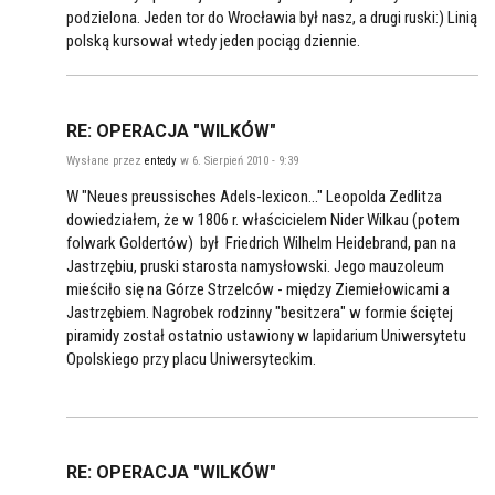
podzielona. Jeden tor do Wrocławia był nasz, a drugi ruski:) Linią
polską kursował wtedy jeden pociąg dziennie.
RE: OPERACJA "WILKÓW"
Wysłane przez
entedy
w 6. Sierpień 2010 - 9:39
W "Neues preussisches Adels-lexicon..." Leopolda Zedlitza
dowiedziałem, że w 1806 r. właścicielem Nider Wilkau (potem
folwark Goldertów) był Friedrich Wilhelm Heidebrand, pan na
Jastrzębiu, pruski starosta namysłowski. Jego mauzoleum
mieściło się na Górze Strzelców - między Ziemiełowicami a
Jastrzębiem. Nagrobek rodzinny "besitzera" w formie ściętej
piramidy został ostatnio ustawiony w lapidarium Uniwersytetu
Opolskiego przy placu Uniwersyteckim.
RE: OPERACJA "WILKÓW"