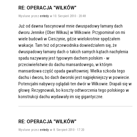
RE: OPERACJA "WILKÓW"
Wysłane przez
entedy
w 10. Sierpień 2010 - 20:48
Już od dawna fascynował mnie dwuspadowy łamany dach
dworu Jennike (Ober Wilkau) w Wilkowie. Przypominał on mi
wiele budowli w Cieszynie, gdzie wielokrotnie spędzałem
wakacje. Tam też od przewodnika dowiedziałem się, że
dwuspadowy łamany dach o takich samych kątach nachylenia
spadu nazywany jest typowym dachem polskim - w
przeciwieństwie do dachu mansardowego, w którym
mansardowa część opada gwałtowniej. Wielka szkoda tego
dachu i dworu, bo dach dworski jest najpiękniejszy w powiecie.
Potencjalni nabywcy oglądali ten dwór w Wilkowie. Drapali się w
głowę. Rezygnowali, bo koszty odtworzenia tego polskiego w
konstrukcji dachu wydawały im się gigantyczne.
RE: OPERACJA "WILKÓW"
Wysłane przez
entedy
w 8. Sierpień 2010 - 17:20