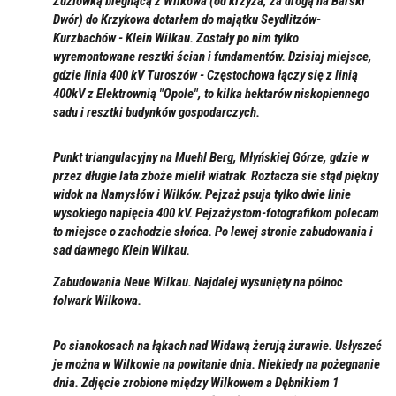
Żużlówką biegnącą z Wilkowa (od krzyża, za drogą na Barski
Dwór)
do Krzykowa dotarłem do majątku Seydlitzów-
Kurzbachów - Klein Wilkau. Zostały po nim tylko
wyremontowane resztki ścian i fundamentów. Dzisiaj miejsce,
gdzie linia 400 kV Turoszów - Częstochowa łączy się z linią
400kV z Elektrownią "Opole", to kilka hektarów niskopiennego
sadu i resztki budynków gospodarczych.
Punkt triangulacyjny na Muehl Berg, Młyńskiej Górze, gdzie w
przez długie lata zboże mielił wiatrak
.
Roztacza sie stąd piękny
widok na Namysłów i Wilków. Pejzaż psuja tylko dwie linie
wysokiego napięcia 400 kV. Pejzażystom-fotografikom polecam
to miejsce o zachodzie słońca. Po lewej stronie zabudowania i
sad dawnego Klein Wilkau.
Zabudowania Neue Wilkau.
Najdalej wysunięty na północ
folwark Wilkowa.
Po sianokosach na łąkach nad Widawą żerują żurawie. Usłyszeć
je można w Wilkowie na powitanie dnia. Niekiedy na pożegnanie
dnia. Zdjęcie zrobione między Wilkowem a Dębnikiem
1