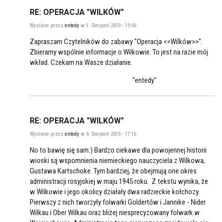
RE: OPERACJA "WILKÓW"
Wysłane przez
entedy
w 1. Sierpień 2010 - 19:06
Zapraszam Czytelników do zabawy "Operacja <<Wilków>>".
Zbieramy wspólnie informacje o Wilkowie. To jest na razie mój
wkład. Czekam na Wasze działanie.
"entedy"
RE: OPERACJA "WILKÓW"
Wysłane przez
entedy
w 8. Sierpień 2010 - 17:16
No to bawię się sam:) Bardzo ciekawe dla powojennej historii
wioski są wspomnienia niemieckiego nauczyciela z Wilkowa,
Gustawa Kartschoke. Tym bardziej, że obejmują one okres
administracji rosyjskiej w maju 1945 roku. Z tekstu wynika, że
w Wilkowie i jego okolicy działały dwa radzieckie kołchozy.
Pierwszy z nich tworzyły folwarki Goldertów i Jannike - Nider
Wilkau i Ober Wilkau oraz bliżej niesprecyzowany folwark w