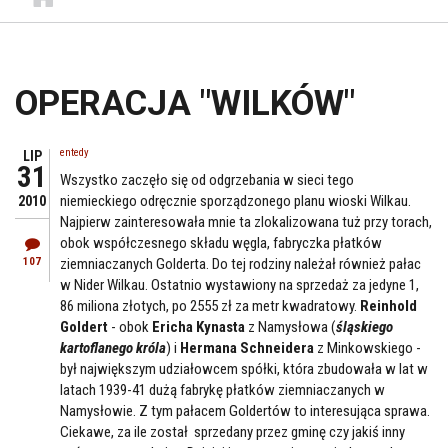
OPERACJA "WILKÓW"
entedy
LIP
31
Wszystko zaczęło się od odgrzebania w sieci tego
niemieckiego odręcznie sporządzonego planu wioski Wilkau.
2010
Najpierw zainteresowała mnie ta zlokalizowana tuż przy torach,
obok współczesnego składu węgla, fabryczka płatków
107
ziemniaczanych Golderta. Do tej rodziny należał również pałac
w Nider Wilkau. Ostatnio wystawiony na sprzedaż za jedyne 1,
86 miliona złotych, po 2555 zł za metr kwadratowy.
Reinhold
Goldert
- obok
Ericha Kynasta
z Namysłowa (
śląskiego
kartoflanego króla
) i
Hermana Schneidera
z Minkowskiego -
był największym udziałowcem spółki, która zbudowała w lat w
latach 1939-41 dużą fabrykę płatków ziemniaczanych w
Namysłowie. Z tym pałacem Goldertów to interesująca sprawa.
Ciekawe, za ile został sprzedany przez gminę czy jakiś inny