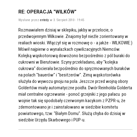
RE: OPERACJA "WILKÓW"
Wysłane przez
entedy
w 3. Sierpień 2010 - 19:45
Rozmawiałem dzisiaj w sklepiku, jakby w przelocie, o
przedwojennym Wilkowie. Znajomy był nieźle zorientowany w
realiach wioski. Włączył się w rozmowę o - a jakże - WILKOWIE:)
Mówił najpierw o wynalazkach cywilizacyjnych Niemców.
Kolejką wąskotorową dowożono bezpośrednio z pól buraki do
cukrowni w Bierutowie. Szyny przekładano, aby "kolejka
cukrowa" docierała bezpośrednio do spryzmowanych buraków
na polach "bauerów" i "besitzerów". Zimą wąskotorówka
służyła do wywozu gnoju na pola. Jeszcze przed wojną obory
Goldertów miały automatyczne poidła. Dwór Reinholda Golderta
miał centralne ogrzewanie - ponoć grzejniki z jego pałacu po
wojnie tak się spodobały czerwonym kacykom z PZPR-u, że
zdemontowano je i zainstalowano w siedzibie komitetu
powiatowego, tzw. "Białym Domu". Służą chyba do dzisiaj w
siedzibie Urzędu Skarbowego i PUP-u.