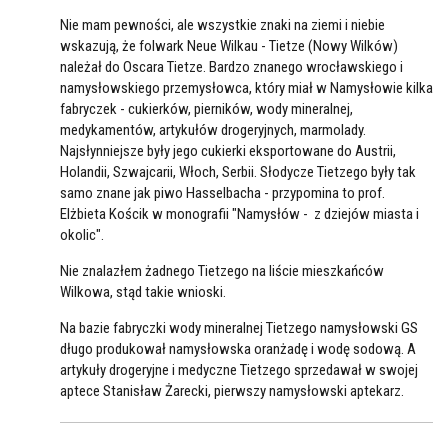
Nie mam pewności, ale wszystkie znaki na ziemi i niebie
wskazują, że folwark Neue Wilkau - Tietze (Nowy Wilków)
należał do Oscara Tietze. Bardzo znanego wrocławskiego i
namysłowskiego przemysłowca, który miał w Namysłowie kilka
fabryczek - cukierków, pierników, wody mineralnej,
medykamentów, artykułów drogeryjnych, marmolady.
Najsłynniejsze były jego cukierki eksportowane do Austrii,
Holandii, Szwajcarii, Włoch, Serbii. Słodycze Tietzego były tak
samo znane jak piwo Hasselbacha - przypomina to prof.
Elżbieta Kościk w monografii "Namysłów - z dziejów miasta i
okolic".
Nie znalazłem żadnego Tietzego na liście mieszkańców
Wilkowa, stąd takie wnioski.
Na bazie fabryczki wody mineralnej Tietzego namysłowski GS
długo produkował namysłowska oranżadę i wodę sodową. A
artykuły drogeryjne i medyczne Tietzego sprzedawał w swojej
aptece Stanisław Żarecki, pierwszy namysłowski aptekarz.