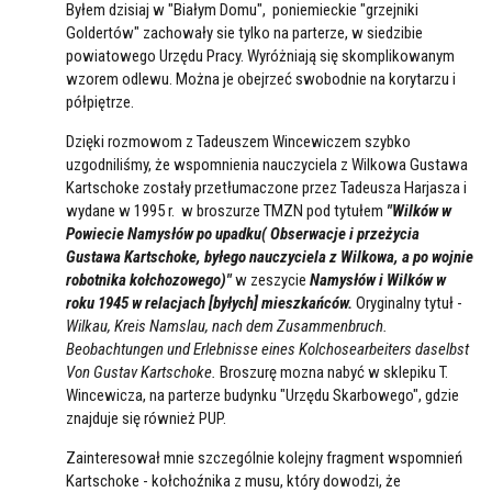
Byłem dzisiaj w "Białym Domu", poniemieckie "grzejniki
Goldertów" zachowały sie tylko na parterze, w siedzibie
powiatowego Urzędu Pracy. Wyróżniają się skomplikowanym
wzorem odlewu. Można je obejrzeć swobodnie na korytarzu i
półpiętrze.
Dzięki rozmowom z Tadeuszem Wincewiczem szybko
uzgodniliśmy, że wspomnienia nauczyciela z Wilkowa Gustawa
Kartschoke zostały przetłumaczone przez Tadeusza Harjasza i
wydane w 1995 r. w broszurze TMZN pod tytułem
"Wilków w
Powiecie Namysłów po upadku( Obserwacje i przeżycia
Gustawa Kartschoke, byłego nauczyciela z Wilkowa, a po wojnie
robotnika kołchozowego)"
w zeszycie
Namysłów i Wilków w
roku 1945 w relacjach [byłych] mieszkańców.
Oryginalny tytuł -
Wilkau, Kreis Namslau, nach dem Zusammenbruch.
Beobachtungen und Erlebnisse eines Kolchosearbeiters daselbst
Von Gustav Kartschoke.
Broszurę mozna nabyć w sklepiku T.
Wincewicza, na parterze budynku "Urzędu Skarbowego", gdzie
znajduje się również PUP.
Zainteresował mnie szczególnie kolejny fragment wspomnień
Kartschoke - kołchoźnika z musu, który dowodzi, że