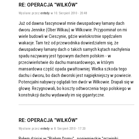
RE: OPERACJA "WILKÓW"
Wysłane przez
entedy
w 10. Sierpień 2010 - 20:48
Już od dawna fascynował mnie dwuspadowy łamany dach
dworu Jennike (Ober Wilkau) w Wilkowie. Przypominał on mi
wiele budowli w Cieszynie, gdzie wielokrotnie spędzałem
wakacje. Tam też od przewodnika dowiedziałem się, że
dwuspadowy łamany dach o takich samych kątach nachylenia
spadu nazywany jest typowym dachem polskim - w
przeciwieństwie do dachu mansardowego, w którym
mansardowa część opada gwałtowniej. Wielka szkoda tego
dachu i dworu, bo dach dworski jest najpiękniejszy w powiecie.
Potencjalni nabywcy oglądali ten dwór w Wilkowie. Drapali się w
głowę. Rezygnowali, bo koszty odtworzenia tego polskiego w
konstrukcji dachu wydawały im się gigantyczne.
RE: OPERACJA "WILKÓW"
Wysłane przez
entedy
w 8. Sierpień 2010 - 17:20
Byłem dzisiaj w "Białym Domu", poniemieckie "grzejniki