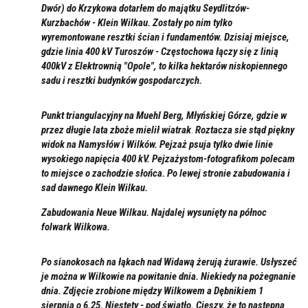
Dwór)
do Krzykowa dotarłem do majątku Seydlitzów-
Kurzbachów - Klein Wilkau. Zostały po nim tylko
wyremontowane resztki ścian i fundamentów. Dzisiaj miejsce,
gdzie linia 400 kV Turoszów - Częstochowa łączy się z linią
400kV z Elektrownią "Opole", to kilka hektarów niskopiennego
sadu i resztki budynków gospodarczych.
Punkt triangulacyjny na Muehl Berg, Młyńskiej Górze, gdzie w
przez długie lata zboże mielił wiatrak
.
Roztacza sie stąd piękny
widok na Namysłów i Wilków. Pejzaż psuja tylko dwie linie
wysokiego napięcia 400 kV. Pejzażystom-fotografikom polecam
to miejsce o zachodzie słońca. Po lewej stronie zabudowania i
sad dawnego Klein Wilkau.
Zabudowania Neue Wilkau.
Najdalej wysunięty na północ
folwark Wilkowa.
Po sianokosach na łąkach nad Widawą żerują żurawie. Usłyszeć
je można w Wilkowie na powitanie dnia. Niekiedy na pożegnanie
dnia. Zdjęcie zrobione między Wilkowem a Dębnikiem
1
sierpnia o 6.25. Niestety - pod światło. Cieszy, że to następna