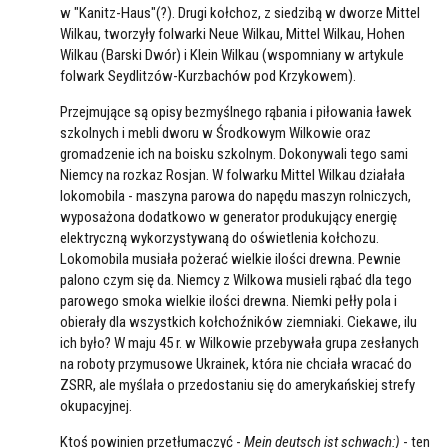
w "Kanitz-Haus"(?). Drugi kołchoz, z siedzibą w dworze Mittel
Wilkau, tworzyły folwarki Neue Wilkau, Mittel Wilkau, Hohen
Wilkau (Barski Dwór) i Klein Wilkau (wspomniany w artykule
folwark Seydlitzów-Kurzbachów pod Krzykowem).
Przejmujące są opisy bezmyślnego rąbania i piłowania ławek
szkolnych i mebli dworu w Środkowym Wilkowie oraz
gromadzenie ich na boisku szkolnym. Dokonywali tego sami
Niemcy na rozkaz Rosjan. W folwarku Mittel Wilkau działała
lokomobila - maszyna parowa do napędu maszyn rolniczych,
wyposażona dodatkowo w generator produkujący energię
elektryczną wykorzystywaną do oświetlenia kołchozu.
Lokomobila musiała pożerać wielkie ilości drewna. Pewnie
palono czym się da. Niemcy z Wilkowa musieli rąbać dla tego
parowego smoka wielkie ilości drewna. Niemki pełły pola i
obierały dla wszystkich kołchoźników ziemniaki. Ciekawe, ilu
ich było? W maju 45 r. w Wilkowie przebywała grupa zesłanych
na roboty przymusowe Ukrainek, która nie chciała wracać do
ZSRR, ale myślała o przedostaniu się do amerykańskiej strefy
okupacyjnej.
Ktoś powinien przetłumaczyć -
Mein deutsch ist schwach:)
- ten