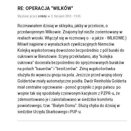
RE: OPERACJA "WILKÓW"
Wysłane przez
entedy
w 3. Sierpień 2010 - 19:45
Rozmawiałem dzisiaj w sklepiku, jakby w przelocie, o
przedwojennym Wilkowie. Znajomy był nieźle zorientowany w
realiach wioski. Włączył się w rozmowę o - a jakże - WILKOWIE:)
Mówił najpierw o wynalazkach cywilizacyjnych Niemców.
Kolejką wąskotorową dowożono bezpośrednio z pól buraki do
cukrowni w Bierutowie. Szyny przekładano, aby "kolejka
cukrowa" docierała bezpośrednio do spryzmowanych buraków
na polach "bauerów" i "besitzerów". Zimą wąskotorówka
służyła do wywozu gnoju na pola. Jeszcze przed wojną obory
Goldertów miały automatyczne poidła. Dwór Reinholda Golderta
miał centralne ogrzewanie - ponoć grzejniki z jego pałacu po
wojnie tak się spodobały czerwonym kacykom z PZPR-u, że
zdemontowano je i zainstalowano w siedzibie komitetu
powiatowego, tzw. "Białym Domu". Służą chyba do dzisiaj w
siedzibie Urzędu Skarbowego i PUP-u.