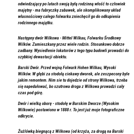
odwiedzający po latach swoją byłą rodzinną włość to człowiek
majętny - ma fabryczkę zabawek, ale skomplikowany układ
własnościowy całego folwarku zniechęcił go do odkupienia
rodzinnego majątku.
Następny dwór Wilkowa - Mittel Wilkau, Folwarku Środkowy
Wilków. Zamieszkany przez wiele rodzin. Stosunkowo dobrze
zadbany. Wysiedlenie lokatorów z tego typu budowli prowadzi do
szybkiej dewastacji obiektu.
Barski Dwór. Przed wojną Folwark Hohen Wilkau, Wysoki
Wilków. W głębi za stodołą ciekawy dworek, ale zeszpecony byle
jakim remontem. Nim sie tu dojedzie od strony Wilkowa, trzeba
się napedałować, bo szutrowa droga z Wilkowa prowadzi cały
czas pod górę.
Dwór i wielką oborę - stodołę w Barskim Dworze (Wysokim
Wilkowie) postawiono w 1888 r. To jest już moje fotograficzne
odkrycie.
Żużlówką biegnącą z Wilkowa (od krzyża, za drogą na Barski