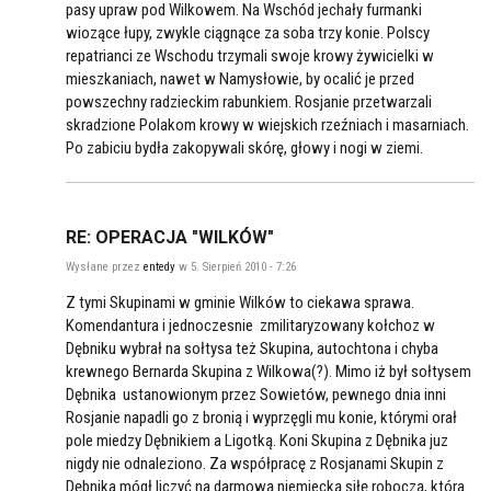
pasy upraw pod Wilkowem. Na Wschód jechały furmanki
wiozące łupy, zwykle ciągnące za soba trzy konie. Polscy
repatrianci ze Wschodu trzymali swoje krowy żywicielki w
mieszkaniach, nawet w Namysłowie, by ocalić je przed
powszechny radzieckim rabunkiem. Rosjanie przetwarzali
skradzione Polakom krowy w wiejskich rzeźniach i masarniach.
Po zabiciu bydła zakopywali skórę, głowy i nogi w ziemi.
RE: OPERACJA "WILKÓW"
Wysłane przez
entedy
w 5. Sierpień 2010 - 7:26
Z tymi Skupinami w gminie Wilków to ciekawa sprawa.
Komendantura i jednoczesnie zmilitaryzowany kołchoz w
Dębniku wybrał na sołtysa też Skupina, autochtona i chyba
krewnego Bernarda Skupina z Wilkowa(?). Mimo iż był sołtysem
Dębnika ustanowionym przez Sowietów, pewnego dnia inni
Rosjanie napadli go z bronią i wyprzęgli mu konie, którymi orał
pole miedzy Dębnikiem a Ligotką. Koni Skupina z Dębnika juz
nigdy nie odnaleziono. Za współpracę z Rosjanami Skupin z
Dębnika mógł liczyć na darmową niemiecką siłę roboczą, która