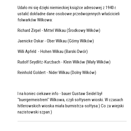
Udało mi się dzięki niemieckiej książce adresowej z 1940 r.
ustalić dokładne dane osobowe przedwojennych właścicieli
folwarków Wilkowa:
Richard Zirpel - Mittel Wilkau (Środkowy Wilków)
Jaenicke Oskar - Ober Wilkau (Górny Wilków)
Willi Apfeld - Hohen Wilkau (Barski Dwór)
Rudolf Seydlitz-Kurzbach - Klein Wilków (Mały Wilków)
Reinhold Goldert - Nider Wilkau (Dolny Wilków)
I na koniec ciekawe info - bauer Gustaw Seidel był
"buergermeistrem" Wilkowa, czyli sołtysem wioski. W czasach
hitlerowskich wioska miała burmistrza-sołtysa:) Co za wiejski
nazistowski szpan:)