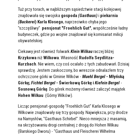
Tuż przy torach, w najbliższym sąsiedztwie stacji kolejowej
znajdowała się swojska
gospoda
(Gasthaus)
i
piekarnia
(Backerei
) Karla Klosego
, naprzeciwko chyba jego
"szczęśliwy"
pensjonat "Froehlich Gut"
, współcześnie ładny
budyneczek, gdzie po wojnie znajdował się komisariat milicji
obywatelskiej.
Ciekawy jest również folwark
Klein Wilkau
raczej bliżej
Krzykowa
niż
Wilkowa
. Własność
Rudolfa Seydlitza-
Kurzbach
. Nie wiem, czy coś ocalało z tych zabudowań. Dzisiaj
sprawdzę. Jestem zaskoczony, bo wreszcie odnalazłem trzy
ochrzczone górki w Gminie Wilków -
Muehl Bergel
- Młyńską
Górkę;
Fichtel Bergel
- Świerkową Górkę i
Kiefein Bergel
-
Sosnową Górkę
. Do górek możemy również zaliczyć majątek
Hohen Wilkau
(Górny Wilków).
Licząc pensjonat-gospodę "Froehlich Gut" Karla Klosego w
Wilkowie znajdowały się trzy gospody. Największa, przy drodze
na Namysłów, "Gasthaus Schirbel". Nieco mniejsza z masarnią,
na skrzyżowaniu drogi centralnej z drogą do Hohen Wilkau
(Barskiego Dworu) - "Gasthaus und Fleischerei Wilhelma