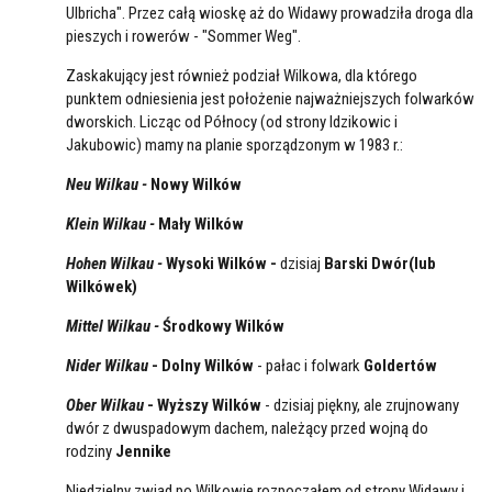
Ulbricha". Przez całą wioskę aż do Widawy prowadziła droga dla
pieszych i rowerów - "Sommer Weg".
Zaskakujący jest również podział Wilkowa, dla którego
punktem odniesienia jest położenie najważniejszych folwarków
dworskich. Licząc od Północy (od strony Idzikowic i
Jakubowic) mamy na planie sporządzonym w 1983 r.:
Neu Wilkau -
Nowy Wilków
Klein Wilkau -
Mały Wilków
Hohen Wilkau -
Wysoki Wilków -
dzisiaj
Barski Dwór(lub
Wilkówek)
Mittel Wilkau -
Środkowy Wilków
Nider Wilkau
- Dolny Wilków
- pałac i folwark
Goldertów
Ober Wilkau
- Wyższy Wilków
- dzisiaj piękny, ale zrujnowany
dwór z dwuspadowym dachem, należący przed wojną do
rodziny
Jennike
Niedzielny zwiad po Wilkowie rozpocząłem od strony Widawy i