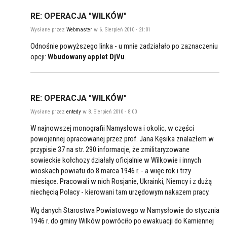
RE: OPERACJA "WILKÓW"
Wysłane przez
Webmaster
w 6. Sierpień 2010 - 21:01
Odnośnie powyższego linka - u mnie zadziałało po zaznaczeniu
opcji:
Wbudowany applet DjVu
.
RE: OPERACJA "WILKÓW"
Wysłane przez
entedy
w 8. Sierpień 2010 - 8:00
W najnowszej monografii Namysłowa i okolic, w części
powojennej opracowanej przez prof. Jana Kęsika znalazłem w
przypisie 37 na str. 290 informacje, że zmilitaryzowane
sowieckie kołchozy działały oficjalnie w Wilkowie i innych
wioskach powiatu do 8 marca 1946 r. - a więc rok i trzy
miesiące. Pracowali w nich Rosjanie, Ukrainki, Niemcy i z dużą
niechęcią Polacy - kierowani tam urzędowym nakazem pracy.
Wg danych Starostwa Powiatowego w Namysłowie do stycznia
1946 r. do gminy Wilków powróciło po ewakuacji do Kamiennej