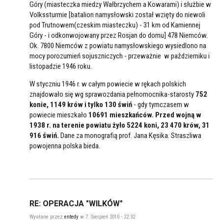
Góry (miasteczka miedzy Wałbrzychem a Kowarami) i służbie w
Volkssturmie [batalion namysłowski został wzięty do niewoli
pod Trutnowem(czeskim miasteczku) - 31 km od Kamiennej
Góry - i odkonwojowany przez Rosjan do domu] 478 Niemców.
Ok. 7800 Niemców z powiatu namysłowskiego wysiedlono na
mocy porozumień sojuszniczych - przeważnie w październiku i
listopadzie 1946 roku.
W styczniu 1946 r. w całym powiecie w rękach polskich
znajdowało się wg sprawozdania pełnomocnika-starosty
752
konie, 1149 krów i tylko 130 świń
- gdy tymczasem w
powiecie mieszkało
10691 mieszkańców.
Przed wojną w
1938 r. na terenie powiatu żyło 5224 koni, 23 470 krów, 31
916 świń.
Dane za monografią prof. Jana Kęsika. Straszliwa
powojenna polska bieda.
RE: OPERACJA "WILKÓW"
Wysłane przez
entedy
w 7. Sierpień 2010 - 22:32