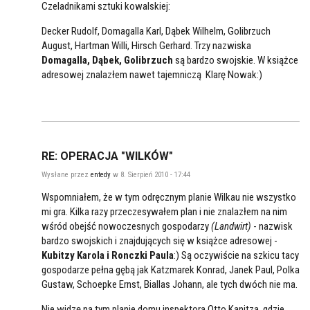
Czeladnikami sztuki kowalskiej:
Decker Rudolf, Domagalla Karl, Dąbek Wilhelm, Golibrzuch
August, Hartman Willi, Hirsch Gerhard. Trzy nazwiska
Domagalla, Dąbek, Golibrzuch
są bardzo swojskie. W książce
adresowej znalazłem nawet tajemniczą Klarę Nowak:)
RE: OPERACJA "WILKÓW"
Wysłane przez
entedy
w 8. Sierpień 2010 - 17:44
Wspomniałem, że w tym odręcznym planie Wilkau nie wszystko
mi gra. Kilka razy przeczesywałem plan i nie znalazłem na nim
wśród obejść nowoczesnych gospodarzy
(Landwirt)
- nazwisk
bardzo swojskich i znajdujących się w książce adresowej -
Kubitzy Karola i Ronczki Paula
:) Są oczywiście na szkicu tacy
gospodarze pełna gębą jak Katzmarek Konrad, Janek Paul, Polka
Gustaw, Schoepke Ernst, Biallas Johann, ale tych dwóch nie ma.
Nie widzę na tym planie domu inspektora Otto Kanitza, gdzie