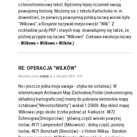
czterostronnicowy tekst. Będziemy lepiej rozumieli swoją
powojenną historię. Możemy sie z tekstu Kartschoke m. in.
dowiedzieć, że pierwszą powojenną polską nazwą wioski była
"Wilkowa", a Rosjanie nazywali miejscowość "Wilk". Z
rozkładów jazdy PKP i starych map dowiadujemy się także, że
później przyjęła się nazwa "Wilkowo". Ciekawa ewolucja nazwy
-
Wilkowa > Wilkowo > Wilków:)
RE: OPERACJA "WILKÓW"
Wysłane przez
entedy
w 3. Sierpień 2010 - 6:51
No i jeszcze jedna moja uwaga - chyba nie ostatnia;). W
internetowym Archiwum Map Zachodniej Polski (niekomercyjnej
składnicy kartograficznej) mamy do pobrania niemieckie mapy
sztabowe("Messtischblatty") wskali 1:25000. Aby skleić mapę
Wilkowa i jego okolic trzeba pobrać aż 4 arkusze. 4872
Schmograu(Smogorzów) - główną część wioski powyżej
torów; 4971 Lampersdorf (Mikowice) - dolną część, poniżej
torów; 4871 Bernstadt (Bierutów) - z Hohen Wilkau - Barskim