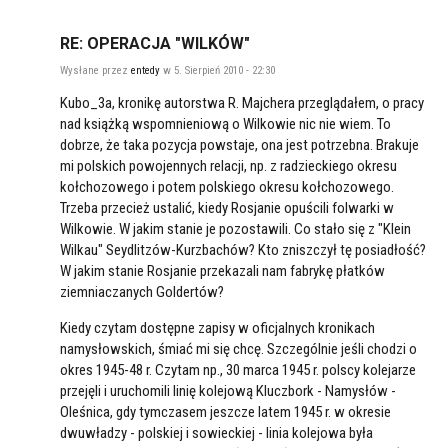
RE: OPERACJA "WILKÓW"
Wysłane przez
entedy
w 5. Sierpień 2010 - 22:30
Kubo_3a, kronikę autorstwa R. Majchera przeglądałem, o pracy
nad książką wspomnieniową o Wilkowie nic nie wiem. To
dobrze, że taka pozycja powstaje, ona jest potrzebna. Brakuje
mi polskich powojennych relacji, np. z radzieckiego okresu
kołchozowego i potem polskiego okresu kołchozowego.
Trzeba przecież ustalić, kiedy Rosjanie opuścili folwarki w
Wilkowie. W jakim stanie je pozostawili. Co stało się z "Klein
Wilkau" Seydlitzów-Kurzbachów? Kto zniszczył tę posiadłość?
W jakim stanie Rosjanie przekazali nam fabrykę płatków
ziemniaczanych Goldertów?
Kiedy czytam dostępne zapisy w oficjalnych kronikach
namysłowskich, śmiać mi się chcę. Szczególnie jeśli chodzi o
okres 1945-48 r. Czytam np., 30 marca 1945 r. polscy kolejarze
przejęli i uruchomili linię kolejową Kluczbork - Namysłów -
Oleśnica, gdy tymczasem jeszcze latem 1945 r. w okresie
dwuwładzy - polskiej i sowieckiej - linia kolejowa była