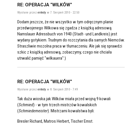
RE: OPERACJA "WILKÓW"
Wysłane przez
entedy
w 7. Sierpień 2010 - 22:50
Dodam jeszcze, że nie wszystko w tym odręcznym planie
przedwojenego Wilkowa się zgadza z książką adresową.
Namslauer Adressbuch von 1940 (Stadt- und Landkreis) jest
wydany gotykiem. Trudnym do rozczytania dla samych Niemców.
Straszliwie mozolna praca w tłumaczeniu. Ale jak się sprawdzi
szkic z książką adresową, zobaczymy, czego nie chciała
utrwalić pamięć "wilkauera":)
RE: OPERACJA "WILKÓW"
Wysłane przez
entedy
w 8. Sierpień 2010 - 7:49
Tak duża wioska jak Wilków miała przed wojną 9 kowali
(
Schmied
) - w tym trzech mistrzów kowalskich
(
Schmiedemeister
). Mistrzami kowalstwa byli:
Bresler Richard, Matros Herbert, Tischer Ernst.