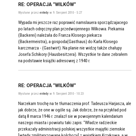
RE: OPERACJA "WILKÓW"
Wysłane przez
entedy
w 9. Sierpień 2010 - 5:27
Wypada mi jeszcze raz poprawić namslauera sporządzajacego
po latach odręczny plan przedwojennego Wilkowa. Piekarnia
(Backerei) należała do Franza Klosego piekarza
(Backermeistra), a gospoda(Gasthaus) do Karla Klosego
karczmarza - (Gastwirt). Na planie nie widzę także chałupy
Josefa Schikory (Hausbesitzera). Wszystkie te dane zebrałem
na podstawie książki adresowej z 1940 r.
RE: OPERACJA "WILKÓW"
Wysłane przez
entedy
w 9. Sierpień 2010 - 10:23
Narzekam trochę na te tłumaczenia prof. Tadeusza Harjasza, ale
jak dobrze, że one w ogóle są. Jak dobrze, że na przykład pod
datą 8 marca 1946 r. znalazł sie w powojennym kalendarium
naszego miasta i powiatu taki zapis: "Władze radzieckie
przekazały administracji polskiej wszystkie majątki ziemskie
[wtedy zmilitaryzowane kołchozy] z wyjątkiem Krzykowa, a w