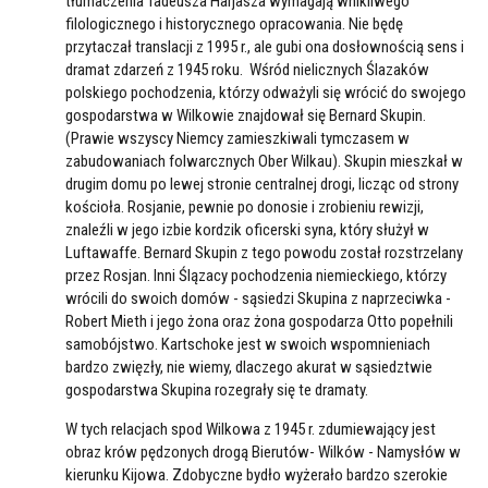
tłumaczenia Tadeusza Harjasza wymagają wnikliwego
filologicznego i historycznego opracowania. Nie będę
przytaczał translacji z 1995 r., ale gubi ona dosłownością sens i
dramat zdarzeń z 1945 roku. Wśród nielicznych Ślazaków
polskiego pochodzenia, którzy odważyli się wrócić do swojego
gospodarstwa w Wilkowie znajdował się Bernard Skupin.
(Prawie wszyscy Niemcy zamieszkiwali tymczasem w
zabudowaniach folwarcznych Ober Wilkau). Skupin mieszkał w
drugim domu po lewej stronie centralnej drogi, licząc od strony
kościoła. Rosjanie, pewnie po donosie i zrobieniu rewizji,
znaleźli w jego izbie kordzik oficerski syna, który służył w
Luftawaffe. Bernard Skupin z tego powodu został rozstrzelany
przez Rosjan. Inni Ślązacy pochodzenia niemieckiego, którzy
wrócili do swoich domów - sąsiedzi Skupina z naprzeciwka -
Robert Mieth i jego żona oraz żona gospodarza Otto popełnili
samobójstwo. Kartschoke jest w swoich wspomnieniach
bardzo zwięzły, nie wiemy, dlaczego akurat w sąsiedztwie
gospodarstwa Skupina rozegrały się te dramaty.
W tych relacjach spod Wilkowa z 1945 r. zdumiewający jest
obraz krów pędzonych drogą Bierutów- Wilków - Namysłów w
kierunku Kijowa. Zdobyczne bydło wyżerało bardzo szerokie