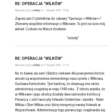
RE: OPERACJA "WILKÓW"
Wysłane przez
entedy
w 1. Sierpień 2010 - 19:06
Zapraszam Czytelników do zabawy "Operacja <<Wilków>>".
Zbieramy wspólnie informacje o Wilkowie. To jest na razie mój
wkład. Czekam na Wasze działanie.
"entedy"
RE: OPERACJA "WILKÓW"
Wysłane przez
entedy
w 8. Sierpień 2010 - 17:16
No to bawię się sam:) Bardzo ciekawe dla powojennej historii
wioski są wspomnienia niemieckiego nauczyciela z Wilkowa,
Gustawa Kartschoke. Tym bardziej, że obejmują one okres
administracji rosyjskiej w maju 1945 roku. Z tekstu wynika, że
w Wilkowie i jego okolicy działały dwa radzieckie kołchozy.
Pierwszy z nich tworzyły folwarki Goldertów i Jannike - Nider
Wilkau i Ober Wilkau oraz bliżej niesprecyzowany folwark w
Wojciechowie. Administracja tego pierwszego znajdowała się