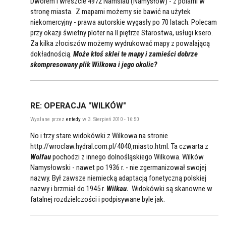
Dworem i wreszcie 4972 Namslau (Namysłów) - z polami w
stronę miasta. Z mapami możemy sie bawić na użytek
niekomercyjny - prawa autorskie wygasły po 70 latach. Polecam
przy okazji świetny ploter na II piętrze Starostwa, usługi ksero.
Za kilka złociszów możemy wydrukować mapy z powalającą
dokładnością.
Może ktoś sklei te mapy i zamieści dobrze
skompresowany plik Wilkowa i jego okolic?
RE: OPERACJA "WILKÓW"
Wysłane przez
entedy
w 3. Sierpień 2010 - 16:50
No i trzy stare widokówki z Wilkowa na stronie
http://wroclaw.hydral.com.pl/4040,miasto.html. Ta czwarta z
Wolfau
pochodzi z innego dolnośląskiego Wilkowa. Wilków
Namysłowski - nawet po 1936 r. - nie zgermanizował swojej
nazwy. Był zawsze niemiecką adaptacją fonetyczną polskiej
nazwy i brzmiał do 1945 r.
Wilkau.
Widokówki są skanowne w
fatalnej rozdzielczości i podpisywane byle jak.