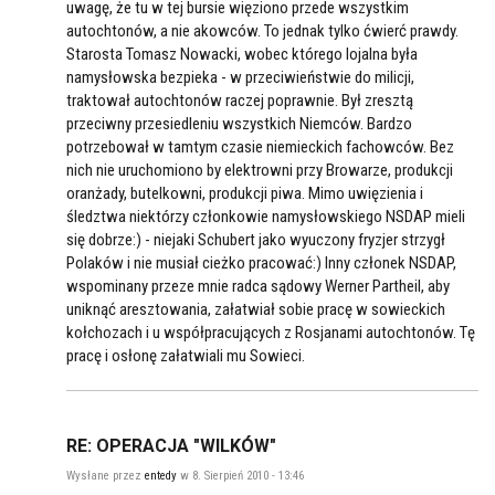
uwagę, że tu w tej bursie więziono przede wszystkim
autochtonów, a nie akowców. To jednak tylko ćwierć prawdy.
Starosta Tomasz Nowacki, wobec którego lojalna była
namysłowska bezpieka - w przeciwieństwie do milicji,
traktował autochtonów raczej poprawnie. Był zresztą
przeciwny przesiedleniu wszystkich Niemców. Bardzo
potrzebował w tamtym czasie niemieckich fachowców. Bez
nich nie uruchomiono by elektrowni przy Browarze, produkcji
oranżady, butelkowni, produkcji piwa. Mimo uwięzienia i
śledztwa niektórzy członkowie namysłowskiego NSDAP mieli
się dobrze:) - niejaki Schubert jako wyuczony fryzjer strzygł
Polaków i nie musiał cieżko pracować:) Inny członek NSDAP,
wspominany przeze mnie radca sądowy Werner Partheil, aby
uniknąć aresztowania, załatwiał sobie pracę w sowieckich
kołchozach i u współpracujących z Rosjanami autochtonów. Tę
pracę i osłonę załatwiali mu Sowieci.
RE: OPERACJA "WILKÓW"
Wysłane przez
entedy
w 8. Sierpień 2010 - 13:46