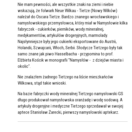
Nie mam pewności, ale wszystkie znaki na ziemi i niebie
wskazują, że folwark Neue Wilkau - Tietze (Nowy Wilków)
należał do Oscara Tietze. Bardzo znanego wrocławskiego i
namysłowskiego przemysłowca, który miał w Namysłowie kilka
fabryczek - cukierków, pierników, wody mineralnej,
medykamentów, artykułów drogeryjnych, marmolady.
Najsłynniejsze były jego cukierki eksportowane do Austrii,
Holandii, Szwajcarii, Włoch, Serbii. Słodycze Tietzego były tak
samo znane jak piwo Hasselbacha - przypomina to prof.
Elżbieta Kościk w monografii "Namysłów - z dziejów miasta i
okolic".
Nie znalazłem żadnego Tietzego na liście mieszkańców
Wilkowa, stąd takie wnioski.
Na bazie fabryczki wody mineralnej Tietzego namysłowski GS
długo produkował namysłowska oranżadę i wodę sodową. A
artykuły drogeryjne i medyczne Tietzego sprzedawał w swojej
aptece Stanisław Żarecki, pierwszy namysłowski aptekarz.