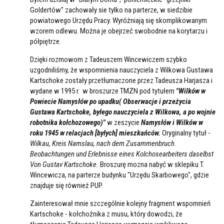
Goldertów" zachowały sie tylko na parterze, w siedzibie
powiatowego Urzędu Pracy. Wyróżniają się skomplikowanym
wzorem odlewu. Można je obejrzeć swobodnie na korytarzu i
półpiętrze.
Dzięki rozmowom z Tadeuszem Wincewiczem szybko
uzgodniliśmy, że wspomnienia nauczyciela z Wilkowa Gustawa
Kartschoke zostały przetłumaczone przez Tadeusza Harjasza i
wydane w 1995 r. w broszurze TMZN pod tytułem
"Wilków w
Powiecie Namysłów po upadku( Obserwacje i przeżycia
Gustawa Kartschoke, byłego nauczyciela z Wilkowa, a po wojnie
robotnika kołchozowego)"
w zeszycie
Namysłów i Wilków w
roku 1945 w relacjach [byłych] mieszkańców.
Oryginalny tytuł -
Wilkau, Kreis Namslau, nach dem Zusammenbruch.
Beobachtungen und Erlebnisse eines Kolchosearbeiters daselbst
Von Gustav Kartschoke.
Broszurę mozna nabyć w sklepiku T.
Wincewicza, na parterze budynku "Urzędu Skarbowego", gdzie
znajduje się również PUP.
Zainteresował mnie szczególnie kolejny fragment wspomnień
Kartschoke - kołchoźnika z musu, który dowodzi, że