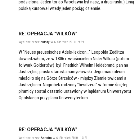
podzielona. Jeden tor do Wrocławia był nasz, a drugi ruski:) Linią
polską kursował wtedy jeden pociąg dziennie.
RE: OPERACJA "WILKÓW"
Wysłane przez
entedy
w 6. Sierpień 2010 - 9:39
W "Neues preussisches Adels-lexicon..." Leopolda Zedlitza
dowiedziałem, że w 1806 r. właścicielem Nider Wilkau (potem
folwark Goldertów) był Friedrich Wilhelm Heidebrand, pan na
Jastrzębiu, pruski starosta namysłowski. Jego mauzoleum
mieściło się na Górze Strzelców - między Ziemiełowicami a
Jastrzębiem. Nagrobek rodzinny "besitzera" w formie ściętej
piramidy został ostatnio ustawiony w lapidarium Uniwersytetu
Opolskiego przy placu Uniwersyteckim.
RE: OPERACJA "WILKÓW"
Wysłane przez
Anonim
w 6. Sierpień 2010 - 13:21