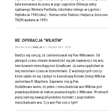
była kierowana do pracy w jego zagrodzie (Relacja radcy
sądowego Wernera Partheila, robotnika rolnego w Ligotce i
Dębniku w 1945 roku) - tłumaczenie Tadeusz Harjasza, broszura
TNZN wydana w 1991r.
RE: OPERACJA "WILKÓW"
Wysłane przez
kuba_3a
w 5. Sierpień 2010 - 20:20
Bardzo się cieszę, że zainteresował się Pan Wilkowem. Od
jakiegoś czasu staram dowiedzieć się jak najwięcej o tej wsi,
tam bowiem mieszkają moi dziadkowi. Ja sama spędziłam w
niej mnóstwo czasu w dzieciństwie. Z ważniejszych rzeczy
które udało mi się zdobyć to kserokopię Kroniki Gminy Wilków
autorstwa R. Majchera. Zapewne zna ją Pan.
Dodatkowo wiem, że jeden z mieszkańców wsi Wilków jest
prawdopodobnie w trakcie pisania książki o Wilkowie. W ramach
pracy nad nią nawiązał podobno kontakt z poprzednimi
mieszkańcami wsi. Czy wie Pan coś o tym?