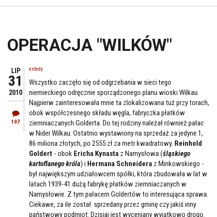
OPERACJA "WILKÓW"
entedy
LIP
31
Wszystko zaczęło się od odgrzebania w sieci tego
niemieckiego odręcznie sporządzonego planu wioski Wilkau.
2010
Najpierw zainteresowała mnie ta zlokalizowana tuż przy torach,
obok współczesnego składu węgla, fabryczka płatków
107
ziemniaczanych Golderta. Do tej rodziny należał również pałac
w Nider Wilkau. Ostatnio wystawiony na sprzedaż za jedyne 1,
86 miliona złotych, po 2555 zł za metr kwadratowy.
Reinhold
Goldert
- obok
Ericha Kynasta
z Namysłowa (
śląskiego
kartoflanego króla
) i
Hermana Schneidera
z Minkowskiego -
był największym udziałowcem spółki, która zbudowała w lat w
latach 1939-41 dużą fabrykę płatków ziemniaczanych w
Namysłowie. Z tym pałacem Goldertów to interesująca sprawa.
Ciekawe, za ile został sprzedany przez gminę czy jakiś inny
państwowy podmiot. Dzisiaj jest wyceniany wyjątkowo drogo.