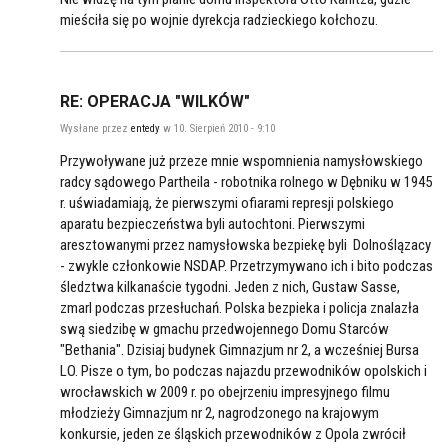
mieściła się po wojnie dyrekcja radzieckiego kołchozu.
RE: OPERACJA "WILKÓW"
Wysłane przez
entedy
w 10. Sierpień 2010 - 9:10
Przywoływane już przeze mnie wspomnienia namysłowskiego
radcy sądowego Partheila - robotnika rolnego w Dębniku w 1945
r. uświadamiają, że pierwszymi ofiarami represji polskiego
aparatu bezpieczeństwa byli autochtoni. Pierwszymi
aresztowanymi przez namysłowska bezpiekę byli Dolnoślązacy
- zwykle członkowie NSDAP. Przetrzymywano ich i bito podczas
śledztwa kilkanaście tygodni. Jeden z nich, Gustaw Sasse,
zmarl podczas przesłuchań. Polska bezpieka i policja znalazła
swą siedzibę w gmachu przedwojennego Domu Starców
"Bethania". Dzisiaj budynek Gimnazjum nr 2, a wcześniej Bursa
LO. Pisze o tym, bo podczas najazdu przewodników opolskich i
wrocławskich w 2009 r. po obejrzeniu impresyjnego filmu
młodzieży Gimnazjum nr 2, nagrodzonego na krajowym
konkursie, jeden ze śląskich przewodników z Opola zwrócił