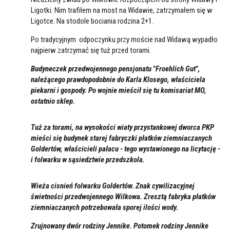
Ligotki. Nim trafiłem na most na Widawie, zatrzymałem się w
Ligotce. Na stodole bociania rodzina 2+1.
Po tradycyjnym odpoczynku przy moście nad Widawą wypadło
najpierw zatrzymać się tuż przed torami.
Budyneczek przedwojennego pensjonatu "Froehlich Gut",
należącego prawdopodobnie do Karla Klosego, właściciela
piekarni i gospody. Po wojnie mieścił się tu komisariat MO,
ostatnio sklep.
Tuż za torami, na wysokości wiaty przystankowej dworca PKP
mieści się budynek starej fabryczki płatków ziemniaczanych
Goldertów, właścicieli pałacu - tego wystawionego na licytację -
i folwarku w sąsiedztwie przedszkola.
Wieża cisnień folwarku Goldertów. Znak cywilizacyjnej
świetności przedwojennego Wilkowa. Zresztą fabryka płatków
ziemniaczanych potrzebowała sporej ilości wody.
Zrujnowany dwór rodziny Jennike. Potomek rodziny Jennike