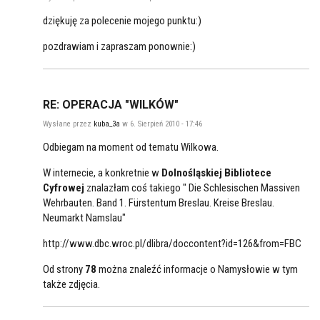
dziękuję za polecenie mojego punktu:)
pozdrawiam i zapraszam ponownie:)
RE: OPERACJA "WILKÓW"
Wysłane przez
kuba_3a
w 6. Sierpień 2010 - 17:46
Odbiegam na moment od tematu Wilkowa.
W internecie, a konkretnie w
Dolnośląskiej Bibliotece
Cyfrowej
znalazłam coś takiego " Die Schlesischen Massiven
Wehrbauten. Band 1. Fürstentum Breslau. Kreise Breslau.
Neumarkt Namslau"
http://www.dbc.wroc.pl/dlibra/doccontent?id=126&from=FBC
Od strony
78
można znaleźć informacje o Namysłowie w tym
także zdjęcia.