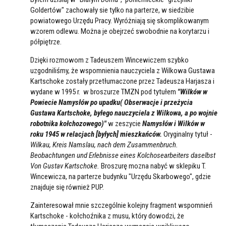
Goldertów" zachowały sie tylko na parterze, w siedzibie
powiatowego Urzędu Pracy. Wyróżniają się skomplikowanym
wzorem odlewu. Można je obejrzeć swobodnie na korytarzu i
półpiętrze.
Dzięki rozmowom z Tadeuszem Wincewiczem szybko
uzgodniliśmy, że wspomnienia nauczyciela z Wilkowa Gustawa
Kartschoke zostały przetłumaczone przez Tadeusza Harjasza i
wydane w 1995 r. w broszurze TMZN pod tytułem
"Wilków w
Powiecie Namysłów po upadku( Obserwacje i przeżycia
Gustawa Kartschoke, byłego nauczyciela z Wilkowa, a po wojnie
robotnika kołchozowego)"
w zeszycie
Namysłów i Wilków w
roku 1945 w relacjach [byłych] mieszkańców.
Oryginalny tytuł -
Wilkau, Kreis Namslau, nach dem Zusammenbruch.
Beobachtungen und Erlebnisse eines Kolchosearbeiters daselbst
Von Gustav Kartschoke.
Broszurę mozna nabyć w sklepiku T.
Wincewicza, na parterze budynku "Urzędu Skarbowego", gdzie
znajduje się również PUP.
Zainteresował mnie szczególnie kolejny fragment wspomnień
Kartschoke - kołchoźnika z musu, który dowodzi, że