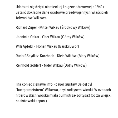
Udało mi się dzięki niemieckiej książce adresowej z 1940 r.
ustalić dokładne dane osobowe przedwojennych właścicieli
folwarków Wilkowa:
Richard Zirpel - Mittel Wilkau (Środkowy Wilków)
Jaenicke Oskar - Ober Wilkau (Górny Wilków)
Willi Apfeld - Hohen Wilkau (Barski Dwór)
Rudolf Seydlitz-Kurzbach - Klein Wilków (Mały Wilków)
Reinhold Goldert - Nider Wilkau (Dolny Wilków)
I na koniec ciekawe info - bauer Gustaw Seidel był
"buergermeistrem" Wilkowa, czyli sołtysem wioski. W czasach
hitlerowskich wioska miała burmistrza-sołtysa:) Co za wiejski
nazistowski szpan:)