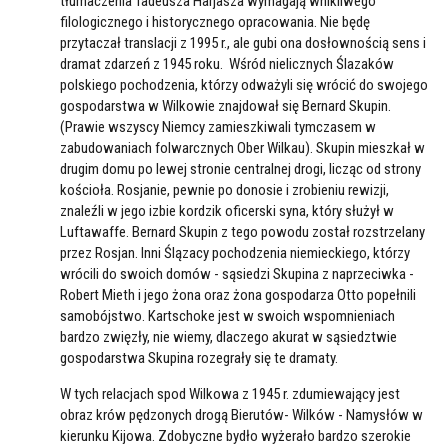
tłumaczenia Tadeusza Harjasza wymagają wnikliwego
filologicznego i historycznego opracowania. Nie będę
przytaczał translacji z 1995 r., ale gubi ona dosłownością sens i
dramat zdarzeń z 1945 roku. Wśród nielicznych Ślazaków
polskiego pochodzenia, którzy odważyli się wrócić do swojego
gospodarstwa w Wilkowie znajdował się Bernard Skupin.
(Prawie wszyscy Niemcy zamieszkiwali tymczasem w
zabudowaniach folwarcznych Ober Wilkau). Skupin mieszkał w
drugim domu po lewej stronie centralnej drogi, licząc od strony
kościoła. Rosjanie, pewnie po donosie i zrobieniu rewizji,
znaleźli w jego izbie kordzik oficerski syna, który służył w
Luftawaffe. Bernard Skupin z tego powodu został rozstrzelany
przez Rosjan. Inni Ślązacy pochodzenia niemieckiego, którzy
wrócili do swoich domów - sąsiedzi Skupina z naprzeciwka -
Robert Mieth i jego żona oraz żona gospodarza Otto popełnili
samobójstwo. Kartschoke jest w swoich wspomnieniach
bardzo zwięzły, nie wiemy, dlaczego akurat w sąsiedztwie
gospodarstwa Skupina rozegrały się te dramaty.
W tych relacjach spod Wilkowa z 1945 r. zdumiewający jest
obraz krów pędzonych drogą Bierutów- Wilków - Namysłów w
kierunku Kijowa. Zdobyczne bydło wyżerało bardzo szerokie