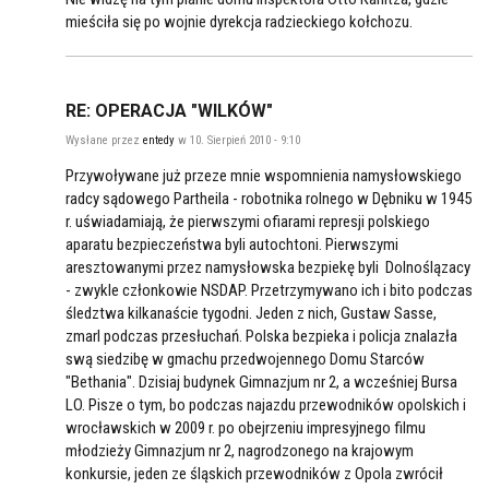
mieściła się po wojnie dyrekcja radzieckiego kołchozu.
RE: OPERACJA "WILKÓW"
Wysłane przez
entedy
w 10. Sierpień 2010 - 9:10
Przywoływane już przeze mnie wspomnienia namysłowskiego
radcy sądowego Partheila - robotnika rolnego w Dębniku w 1945
r. uświadamiają, że pierwszymi ofiarami represji polskiego
aparatu bezpieczeństwa byli autochtoni. Pierwszymi
aresztowanymi przez namysłowska bezpiekę byli Dolnoślązacy
- zwykle członkowie NSDAP. Przetrzymywano ich i bito podczas
śledztwa kilkanaście tygodni. Jeden z nich, Gustaw Sasse,
zmarl podczas przesłuchań. Polska bezpieka i policja znalazła
swą siedzibę w gmachu przedwojennego Domu Starców
"Bethania". Dzisiaj budynek Gimnazjum nr 2, a wcześniej Bursa
LO. Pisze o tym, bo podczas najazdu przewodników opolskich i
wrocławskich w 2009 r. po obejrzeniu impresyjnego filmu
młodzieży Gimnazjum nr 2, nagrodzonego na krajowym
konkursie, jeden ze śląskich przewodników z Opola zwrócił