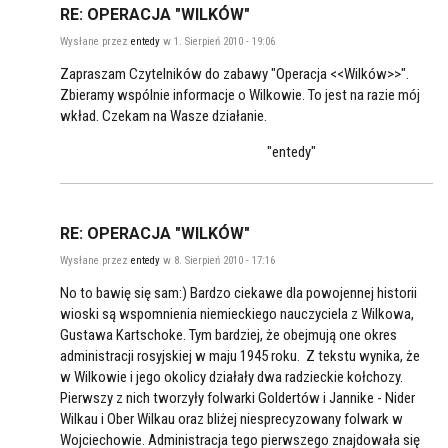
RE: OPERACJA "WILKÓW"
Wysłane przez
entedy
w 1. Sierpień 2010 - 19:06
Zapraszam Czytelników do zabawy "Operacja <<Wilków>>".
Zbieramy wspólnie informacje o Wilkowie. To jest na razie mój
wkład. Czekam na Wasze działanie.
"entedy"
RE: OPERACJA "WILKÓW"
Wysłane przez
entedy
w 8. Sierpień 2010 - 17:16
No to bawię się sam:) Bardzo ciekawe dla powojennej historii
wioski są wspomnienia niemieckiego nauczyciela z Wilkowa,
Gustawa Kartschoke. Tym bardziej, że obejmują one okres
administracji rosyjskiej w maju 1945 roku. Z tekstu wynika, że
w Wilkowie i jego okolicy działały dwa radzieckie kołchozy.
Pierwszy z nich tworzyły folwarki Goldertów i Jannike - Nider
Wilkau i Ober Wilkau oraz bliżej niesprecyzowany folwark w
Wojciechowie. Administracja tego pierwszego znajdowała się