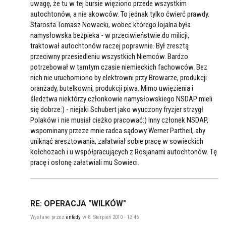
uwagę, że tu w tej bursie więziono przede wszystkim
autochtonów, a nie akowców. To jednak tylko ćwierć prawdy.
Starosta Tomasz Nowacki, wobec którego lojalna była
namysłowska bezpieka - w przeciwieństwie do milicji,
traktował autochtonów raczej poprawnie. Był zresztą
przeciwny przesiedleniu wszystkich Niemców. Bardzo
potrzebował w tamtym czasie niemieckich fachowców. Bez
nich nie uruchomiono by elektrowni przy Browarze, produkcji
oranżady, butelkowni, produkcji piwa. Mimo uwięzienia i
śledztwa niektórzy członkowie namysłowskiego NSDAP mieli
się dobrze:) - niejaki Schubert jako wyuczony fryzjer strzygł
Polaków i nie musiał cieżko pracować:) Inny członek NSDAP,
wspominany przeze mnie radca sądowy Werner Partheil, aby
uniknąć aresztowania, załatwiał sobie pracę w sowieckich
kołchozach i u współpracujących z Rosjanami autochtonów. Tę
pracę i osłonę załatwiali mu Sowieci.
RE: OPERACJA "WILKÓW"
Wysłane przez
entedy
w 8. Sierpień 2010 - 13:46