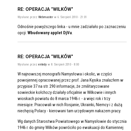
RE: OPERACJA "WILKÓW"
Wysłane przez
Webmaster
w 6. Sierpień 2010 - 21:01
Odnośnie powyższego linka - u mnie zadziałało po zaznaczeniu
opcji:
Wbudowany applet DjVu
.
RE: OPERACJA "WILKÓW"
Wysłane przez
entedy
w 8. Sierpień 2010 - 8:00
W najnowszej monografii Namysłowa i okolic, w części
powojennej opracowanej przez prof. Jana Kęsika znalazłem w
przypisie 37 na str. 290 informacje, że zmilitaryzowane
sowieckie kołchozy działały oficjalnie w Wilkowie i innych
wioskach powiatu do 8 marca 1946 r. - a więc rok i trzy
miesiące. Pracowali w nich Rosjanie, Ukrainki, Niemcy i z dużą
niechęcią Polacy - kierowani tam urzędowym nakazem pracy.
Wg danych Starostwa Powiatowego w Namysłowie do stycznia
1946 r. do gminy Wilków powróciło po ewakuacji do Kamiennej