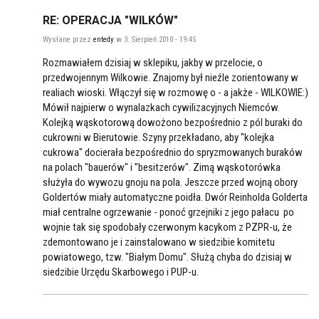
RE: OPERACJA "WILKÓW"
Wysłane przez
entedy
w 3. Sierpień 2010 - 19:45
Rozmawiałem dzisiaj w sklepiku, jakby w przelocie, o
przedwojennym Wilkowie. Znajomy był nieźle zorientowany w
realiach wioski. Włączył się w rozmowę o - a jakże - WILKOWIE:)
Mówił najpierw o wynalazkach cywilizacyjnych Niemców.
Kolejką wąskotorową dowożono bezpośrednio z pól buraki do
cukrowni w Bierutowie. Szyny przekładano, aby "kolejka
cukrowa" docierała bezpośrednio do spryzmowanych buraków
na polach "bauerów" i "besitzerów". Zimą wąskotorówka
służyła do wywozu gnoju na pola. Jeszcze przed wojną obory
Goldertów miały automatyczne poidła. Dwór Reinholda Golderta
miał centralne ogrzewanie - ponoć grzejniki z jego pałacu po
wojnie tak się spodobały czerwonym kacykom z PZPR-u, że
zdemontowano je i zainstalowano w siedzibie komitetu
powiatowego, tzw. "Białym Domu". Służą chyba do dzisiaj w
siedzibie Urzędu Skarbowego i PUP-u.