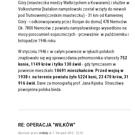
Góry (miasteczka miedzy Wałbrzychem a Kowarami) i służbie w
Volkssturmie [batalion namysłowski został wzięty do niewoli
pod Trutnowem(czeskim miasteczku) - 31 km od Kamiennej
Góry - i odkonwojowany przez Rosjan do domu] 478 Niemców.
Ok. 7800 Niemców z powiatu namysłowskiego wysiedlono na
mocy porozumień sojuszniczych - przeważnie w październiku i
listopadzie 1946 roku.
W styczniu 1946 r. w całym powiecie w rękach polskich
znajdowało się wg sprawozdania pełnomocnika-starosty
752
konie, 1149 krów i tylko 130 świń
- gdy tymczasem w
powiecie mieszkało
10691 mieszkańców.
Przed wojną w
1938 r. na terenie powiatu żyło 5224 koni, 23 470 krów, 31
916 świń.
Dane za monografią prof. Jana Kęsika. Straszliwa
powojenna polska bieda.
RE: OPERACJA "WILKÓW"
Wysłane przez
entedy
w 7. Sierpień 2010 - 22:32