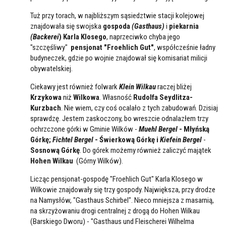
Tuż przy torach, w najbliższym sąsiedztwie stacji kolejowej
znajdowała się swojska
gospoda
(Gasthaus)
i
piekarnia
(Backerei
) Karla Klosego
, naprzeciwko chyba jego
"szczęśliwy"
pensjonat "Froehlich Gut"
, współcześnie ładny
budyneczek, gdzie po wojnie znajdował się komisariat milicji
obywatelskiej.
Ciekawy jest również folwark
Klein Wilkau
raczej bliżej
Krzykowa
niż
Wilkowa
. Własność
Rudolfa Seydlitza-
Kurzbach
. Nie wiem, czy coś ocalało z tych zabudowań. Dzisiaj
sprawdzę. Jestem zaskoczony, bo wreszcie odnalazłem trzy
ochrzczone górki w Gminie Wilków -
Muehl Bergel
- Młyńską
Górkę;
Fichtel Bergel
- Świerkową Górkę i
Kiefein Bergel
-
Sosnową Górkę
. Do górek możemy również zaliczyć majątek
Hohen Wilkau
(Górny Wilków).
Licząc pensjonat-gospodę "Froehlich Gut" Karla Klosego w
Wilkowie znajdowały się trzy gospody. Największa, przy drodze
na Namysłów, "Gasthaus Schirbel". Nieco mniejsza z masarnią,
na skrzyżowaniu drogi centralnej z drogą do Hohen Wilkau
(Barskiego Dworu) - "Gasthaus und Fleischerei Wilhelma