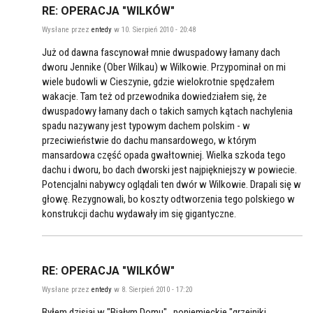
RE: OPERACJA "WILKÓW"
Wysłane przez
entedy
w 10. Sierpień 2010 - 20:48
Już od dawna fascynował mnie dwuspadowy łamany dach
dworu Jennike (Ober Wilkau) w Wilkowie. Przypominał on mi
wiele budowli w Cieszynie, gdzie wielokrotnie spędzałem
wakacje. Tam też od przewodnika dowiedziałem się, że
dwuspadowy łamany dach o takich samych kątach nachylenia
spadu nazywany jest typowym dachem polskim - w
przeciwieństwie do dachu mansardowego, w którym
mansardowa część opada gwałtowniej. Wielka szkoda tego
dachu i dworu, bo dach dworski jest najpiękniejszy w powiecie.
Potencjalni nabywcy oglądali ten dwór w Wilkowie. Drapali się w
głowę. Rezygnowali, bo koszty odtworzenia tego polskiego w
konstrukcji dachu wydawały im się gigantyczne.
RE: OPERACJA "WILKÓW"
Wysłane przez
entedy
w 8. Sierpień 2010 - 17:20
Byłem dzisiaj w "Białym Domu", poniemieckie "grzejniki