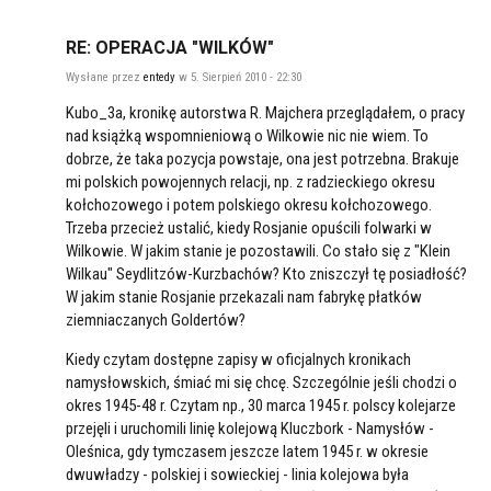
RE: OPERACJA "WILKÓW"
Wysłane przez
entedy
w 5. Sierpień 2010 - 22:30
Kubo_3a, kronikę autorstwa R. Majchera przeglądałem, o pracy
nad książką wspomnieniową o Wilkowie nic nie wiem. To
dobrze, że taka pozycja powstaje, ona jest potrzebna. Brakuje
mi polskich powojennych relacji, np. z radzieckiego okresu
kołchozowego i potem polskiego okresu kołchozowego.
Trzeba przecież ustalić, kiedy Rosjanie opuścili folwarki w
Wilkowie. W jakim stanie je pozostawili. Co stało się z "Klein
Wilkau" Seydlitzów-Kurzbachów? Kto zniszczył tę posiadłość?
W jakim stanie Rosjanie przekazali nam fabrykę płatków
ziemniaczanych Goldertów?
Kiedy czytam dostępne zapisy w oficjalnych kronikach
namysłowskich, śmiać mi się chcę. Szczególnie jeśli chodzi o
okres 1945-48 r. Czytam np., 30 marca 1945 r. polscy kolejarze
przejęli i uruchomili linię kolejową Kluczbork - Namysłów -
Oleśnica, gdy tymczasem jeszcze latem 1945 r. w okresie
dwuwładzy - polskiej i sowieckiej - linia kolejowa była