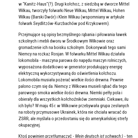
w "Kanitz-Haus"(?). Drugi kołchoz, z siedzibą w dworze Mittel
Wilkau, tworzyły folwarki Neue Wilkau, Mittel Wilkau, Hohen
Wilkau (Barski Dwór) i Klein Wilkau (wspomniany w artykule
folwark Seydlitzów-Kurzbachów pod Krzykowem).
Przejmujące są opisy bezmyślnego rąbania i piłowania ławek
szkolnych i mebli dworu w Środkowym Wilkowie oraz
gromadzenie ich na boisku szkolnym. Dokonywali tego sami
Niemcy na rozkaz Rosjan. W folwarku Mittel Wilkau działała
lokomobila - maszyna parowa do napędu maszyn rolniczych,
wyposażona dodatkowo w generator produkujący energię
elektryczną wykorzystywaną do oświetlenia kołchozu.
Lokomobila musiała pożerać wielkie ilości drewna. Pewnie
palono czym się da. Niemcy z Wilkowa musieli rąbać dla tego
parowego smoka wielkie ilości drewna. Niemki pełły pola i
obierały dla wszystkich kołchoźników ziemniaki. Ciekawe, ilu
ich było? W maju 45 r. w Wilkowie przebywała grupa zesłanych
na roboty przymusowe Ukrainek, która nie chciała wracać do
ZSRR, ale myślała o przedostaniu się do amerykańskiej strefy
okupacyjnej.
Ktoś powinien przetłumaczyć -
Mein deutsch ist schwach:)
- ten