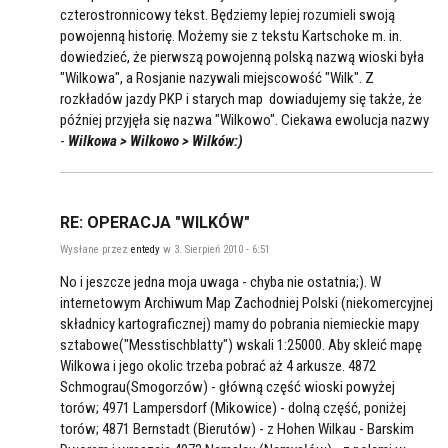
czterostronnicowy tekst. Będziemy lepiej rozumieli swoją
powojenną historię. Możemy sie z tekstu Kartschoke m. in.
dowiedzieć, że pierwszą powojenną polską nazwą wioski była
"Wilkowa", a Rosjanie nazywali miejscowość "Wilk". Z
rozkładów jazdy PKP i starych map dowiadujemy się także, że
później przyjęła się nazwa "Wilkowo". Ciekawa ewolucja nazwy
-
Wilkowa > Wilkowo > Wilków:)
RE: OPERACJA "WILKÓW"
Wysłane przez
entedy
w 3. Sierpień 2010 - 6:51
No i jeszcze jedna moja uwaga - chyba nie ostatnia;). W
internetowym Archiwum Map Zachodniej Polski (niekomercyjnej
składnicy kartograficznej) mamy do pobrania niemieckie mapy
sztabowe("Messtischblatty") wskali 1:25000. Aby skleić mapę
Wilkowa i jego okolic trzeba pobrać aż 4 arkusze. 4872
Schmograu(Smogorzów) - główną część wioski powyżej
torów; 4971 Lampersdorf (Mikowice) - dolną część, poniżej
torów; 4871 Bernstadt (Bierutów) - z Hohen Wilkau - Barskim