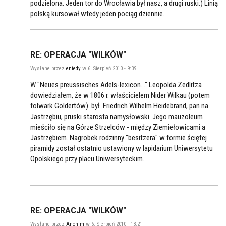
podzielona. Jeden tor do Wrocławia był nasz, a drugi ruski:) Linią
polską kursował wtedy jeden pociąg dziennie.
RE: OPERACJA "WILKÓW"
Wysłane przez
entedy
w 6. Sierpień 2010 - 9:39
W "Neues preussisches Adels-lexicon..." Leopolda Zedlitza
dowiedziałem, że w 1806 r. właścicielem Nider Wilkau (potem
folwark Goldertów) był Friedrich Wilhelm Heidebrand, pan na
Jastrzębiu, pruski starosta namysłowski. Jego mauzoleum
mieściło się na Górze Strzelców - między Ziemiełowicami a
Jastrzębiem. Nagrobek rodzinny "besitzera" w formie ściętej
piramidy został ostatnio ustawiony w lapidarium Uniwersytetu
Opolskiego przy placu Uniwersyteckim.
RE: OPERACJA "WILKÓW"
Wysłane przez
Anonim
w 6. Sierpień 2010 - 13:21