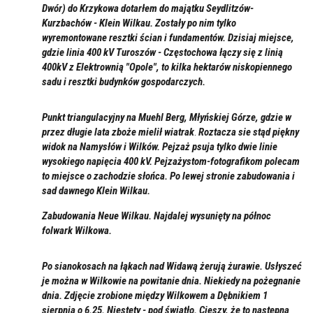
Dwór)
do Krzykowa dotarłem do majątku Seydlitzów-
Kurzbachów - Klein Wilkau. Zostały po nim tylko
wyremontowane resztki ścian i fundamentów. Dzisiaj miejsce,
gdzie linia 400 kV Turoszów - Częstochowa łączy się z linią
400kV z Elektrownią "Opole", to kilka hektarów niskopiennego
sadu i resztki budynków gospodarczych.
Punkt triangulacyjny na Muehl Berg, Młyńskiej Górze, gdzie w
przez długie lata zboże mielił wiatrak
.
Roztacza sie stąd piękny
widok na Namysłów i Wilków. Pejzaż psuja tylko dwie linie
wysokiego napięcia 400 kV. Pejzażystom-fotografikom polecam
to miejsce o zachodzie słońca. Po lewej stronie zabudowania i
sad dawnego Klein Wilkau.
Zabudowania Neue Wilkau.
Najdalej wysunięty na północ
folwark Wilkowa.
Po sianokosach na łąkach nad Widawą żerują żurawie. Usłyszeć
je można w Wilkowie na powitanie dnia. Niekiedy na pożegnanie
dnia. Zdjęcie zrobione między Wilkowem a Dębnikiem
1
sierpnia o 6.25. Niestety - pod światło. Cieszy, że to następna