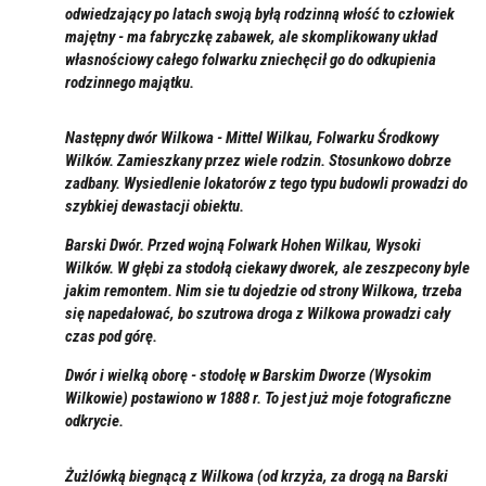
odwiedzający po latach swoją byłą rodzinną włość to człowiek
majętny - ma fabryczkę zabawek, ale skomplikowany układ
własnościowy całego folwarku zniechęcił go do odkupienia
rodzinnego majątku.
Następny dwór Wilkowa - Mittel Wilkau, Folwarku Środkowy
Wilków. Zamieszkany przez wiele rodzin. Stosunkowo dobrze
zadbany. Wysiedlenie lokatorów z tego typu budowli prowadzi do
szybkiej dewastacji obiektu.
Barski Dwór. Przed wojną Folwark Hohen Wilkau, Wysoki
Wilków. W głębi za stodołą ciekawy dworek, ale zeszpecony byle
jakim remontem. Nim sie tu dojedzie od strony Wilkowa, trzeba
się napedałować, bo szutrowa droga z Wilkowa prowadzi cały
czas pod górę.
Dwór i wielką oborę - stodołę w Barskim Dworze (Wysokim
Wilkowie) postawiono w 1888 r. To jest już moje fotograficzne
odkrycie.
Żużlówką biegnącą z Wilkowa (od krzyża, za drogą na Barski