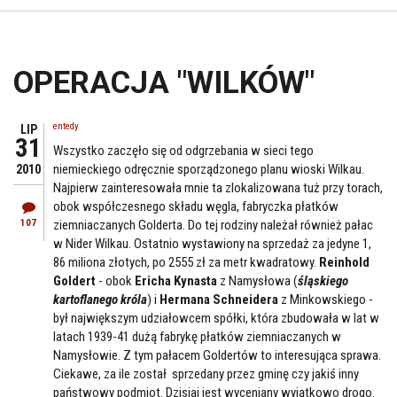
OPERACJA "WILKÓW"
entedy
LIP
31
Wszystko zaczęło się od odgrzebania w sieci tego
niemieckiego odręcznie sporządzonego planu wioski Wilkau.
2010
Najpierw zainteresowała mnie ta zlokalizowana tuż przy torach,
obok współczesnego składu węgla, fabryczka płatków
107
ziemniaczanych Golderta. Do tej rodziny należał również pałac
w Nider Wilkau. Ostatnio wystawiony na sprzedaż za jedyne 1,
86 miliona złotych, po 2555 zł za metr kwadratowy.
Reinhold
Goldert
- obok
Ericha Kynasta
z Namysłowa (
śląskiego
kartoflanego króla
) i
Hermana Schneidera
z Minkowskiego -
był największym udziałowcem spółki, która zbudowała w lat w
latach 1939-41 dużą fabrykę płatków ziemniaczanych w
Namysłowie. Z tym pałacem Goldertów to interesująca sprawa.
Ciekawe, za ile został sprzedany przez gminę czy jakiś inny
państwowy podmiot. Dzisiaj jest wyceniany wyjątkowo drogo.