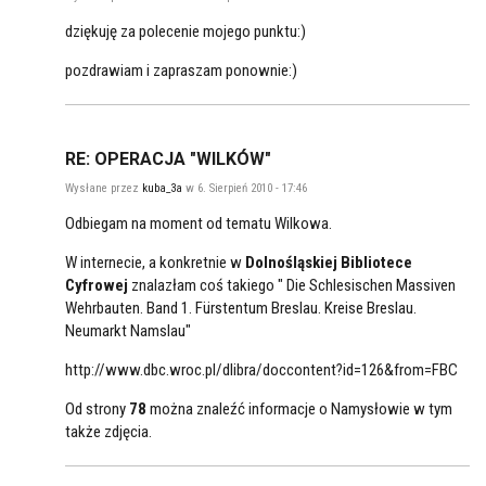
dziękuję za polecenie mojego punktu:)
pozdrawiam i zapraszam ponownie:)
RE: OPERACJA "WILKÓW"
Wysłane przez
kuba_3a
w 6. Sierpień 2010 - 17:46
Odbiegam na moment od tematu Wilkowa.
W internecie, a konkretnie w
Dolnośląskiej Bibliotece
Cyfrowej
znalazłam coś takiego " Die Schlesischen Massiven
Wehrbauten. Band 1. Fürstentum Breslau. Kreise Breslau.
Neumarkt Namslau"
http://www.dbc.wroc.pl/dlibra/doccontent?id=126&from=FBC
Od strony
78
można znaleźć informacje o Namysłowie w tym
także zdjęcia.