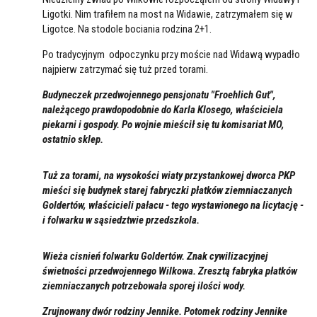
Ligotki. Nim trafiłem na most na Widawie, zatrzymałem się w
Ligotce. Na stodole bociania rodzina 2+1.
Po tradycyjnym odpoczynku przy moście nad Widawą wypadło
najpierw zatrzymać się tuż przed torami.
Budyneczek przedwojennego pensjonatu "Froehlich Gut",
należącego prawdopodobnie do Karla Klosego, właściciela
piekarni i gospody. Po wojnie mieścił się tu komisariat MO,
ostatnio sklep.
Tuż za torami, na wysokości wiaty przystankowej dworca PKP
mieści się budynek starej fabryczki płatków ziemniaczanych
Goldertów, właścicieli pałacu - tego wystawionego na licytację -
i folwarku w sąsiedztwie przedszkola.
Wieża cisnień folwarku Goldertów. Znak cywilizacyjnej
świetności przedwojennego Wilkowa. Zresztą fabryka płatków
ziemniaczanych potrzebowała sporej ilości wody.
Zrujnowany dwór rodziny Jennike. Potomek rodziny Jennike