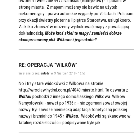
Dworem i wreszcie 4972 Namslau (Namysłów) - z polami w
stronę miasta. Z mapami możemy sie bawić na użytek
niekomercyjny - prawa autorskie wygasły po 70 latach. Polecam
przy okazji świetny ploter na II piętrze Starostwa, usługi ksero.
Za kilka złociszów możemy wydrukować mapy z powalającą
dokładnością.
Może ktoś sklei te mapy i zamieści dobrze
skompresowany plik Wilkowa i jego okolic?
RE: OPERACJA "WILKÓW"
Wysłane przez
entedy
w 3. Sierpień 2010 - 16:50
No i trzy stare widokówki z Wilkowa na stronie
http://wroclaw.hydral.com.pl/4040,miasto.html. Ta czwarta z
Wolfau
pochodzi z innego dolnośląskiego Wilkowa. Wilków
Namysłowski - nawet po 1936 r. - nie zgermanizował swojej
nazwy. Był zawsze niemiecką adaptacją fonetyczną polskiej
nazwy i brzmiał do 1945 r.
Wilkau.
Widokówki są skanowne w
fatalnej rozdzielczości i podpisywane byle jak.