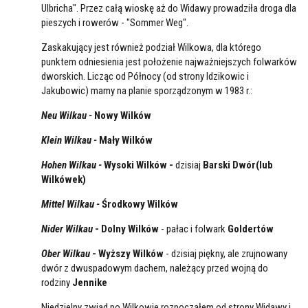
Ulbricha". Przez całą wioskę aż do Widawy prowadziła droga dla
pieszych i rowerów - "Sommer Weg".
Zaskakujący jest również podział Wilkowa, dla którego
punktem odniesienia jest położenie najważniejszych folwarków
dworskich. Licząc od Północy (od strony Idzikowic i
Jakubowic) mamy na planie sporządzonym w 1983 r.:
Neu Wilkau -
Nowy Wilków
Klein Wilkau -
Mały Wilków
Hohen Wilkau -
Wysoki Wilków -
dzisiaj
Barski Dwór(lub
Wilkówek)
Mittel Wilkau -
Środkowy Wilków
Nider Wilkau
- Dolny Wilków
- pałac i folwark
Goldertów
Ober Wilkau
- Wyższy Wilków
- dzisiaj piękny, ale zrujnowany
dwór z dwuspadowym dachem, należący przed wojną do
rodziny
Jennike
Niedzielny zwiad po Wilkowie rozpocząłem od strony Widawy i