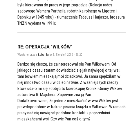
była kierowana do pracy w jego zagrodzie (Relacja radcy
sądowego Wernera Partheila, robotnika rolnego w Ligotce i
Dębniku w 1945 roku) - tłumaczenie Tadeusz Harjasza, broszura
TNZN wydana w 1991r.
RE: OPERACJA "WILKÓW"
Wysłane przez
kuba_3a
w 5. Sierpień 2010 - 20:20
Bardzo się cieszę, że zainteresował się Pan Wilkowem. Od
jakiegoś czasu staram dowiedzieć się jak najwięcej o tej wsi,
tam bowiem mieszkają moi dziadkowi. Ja sama spędziłam w
niej mnóstwo czasu w dzieciństwie. Z ważniejszych rzeczy
które udało mi się zdobyć to kserokopię Kroniki Gminy Wilków
autorstwa R. Majchera. Zapewne zna ją Pan.
Dodatkowo wiem, że jeden z mieszkańców wsi Wilków jest
prawdopodobnie w trakcie pisania książki o Wilkowie. W ramach
pracy nad nią nawiązał podobno kontakt z poprzednimi
mieszkańcami wsi. Czy wie Pan coś o tym?