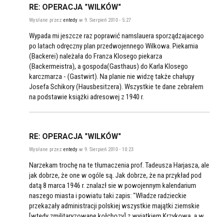
RE: OPERACJA "WILKÓW"
Wysłane przez
entedy
w 9. Sierpień 2010 - 5:27
Wypada mi jeszcze raz poprawić namslauera sporządzajacego
po latach odręczny plan przedwojennego Wilkowa. Piekarnia
(Backerei) należała do Franza Klosego piekarza
(Backermeistra), a gospoda(Gasthaus) do Karla Klosego
karczmarza - (Gastwirt). Na planie nie widzę także chałupy
Josefa Schikory (Hausbesitzera). Wszystkie te dane zebrałem
na podstawie książki adresowej z 1940 r.
RE: OPERACJA "WILKÓW"
Wysłane przez
entedy
w 9. Sierpień 2010 - 10:23
Narzekam trochę na te tłumaczenia prof. Tadeusza Harjasza, ale
jak dobrze, że one w ogóle są. Jak dobrze, że na przykład pod
datą 8 marca 1946 r. znalazł sie w powojennym kalendarium
naszego miasta i powiatu taki zapis: "Władze radzieckie
przekazały administracji polskiej wszystkie majątki ziemskie
[wtedy zmilitaryzowane kołchozy] z wyjątkiem Krzykowa, a w