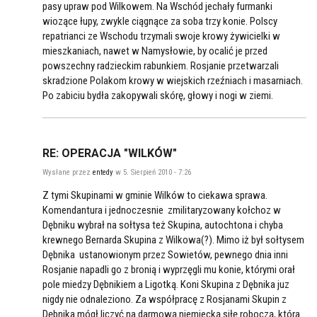
pasy upraw pod Wilkowem. Na Wschód jechały furmanki
wiozące łupy, zwykle ciągnące za soba trzy konie. Polscy
repatrianci ze Wschodu trzymali swoje krowy żywicielki w
mieszkaniach, nawet w Namysłowie, by ocalić je przed
powszechny radzieckim rabunkiem. Rosjanie przetwarzali
skradzione Polakom krowy w wiejskich rzeźniach i masarniach.
Po zabiciu bydła zakopywali skórę, głowy i nogi w ziemi.
RE: OPERACJA "WILKÓW"
Wysłane przez
entedy
w 5. Sierpień 2010 - 7:26
Z tymi Skupinami w gminie Wilków to ciekawa sprawa.
Komendantura i jednoczesnie zmilitaryzowany kołchoz w
Dębniku wybrał na sołtysa też Skupina, autochtona i chyba
krewnego Bernarda Skupina z Wilkowa(?). Mimo iż był sołtysem
Dębnika ustanowionym przez Sowietów, pewnego dnia inni
Rosjanie napadli go z bronią i wyprzęgli mu konie, którymi orał
pole miedzy Dębnikiem a Ligotką. Koni Skupina z Dębnika juz
nigdy nie odnaleziono. Za współpracę z Rosjanami Skupin z
Dębnika mógł liczyć na darmową niemiecką siłę roboczą, która