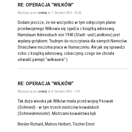
RE: OPERACJA "WILKÓW"
Wysłane przez
entedy
w 7. Sierpień 2010 - 22:50
Dodam jeszcze, że nie wszystko w tym odręcznym planie
przedwojenego Wilkowa się zgadza z książką adresową.
Namslauer Adressbuch von 1940 (Stadt- und Landkreis) jest
wydany gotykiem. Trudnym do rozczytania dla samych Niemców.
Straszliwie mozolna praca w tłumaczeniu. Ale jak się sprawdzi
szkic z książką adresową, zobaczymy, czego nie chciała
utrwalić pamięć "wilkauera":)
RE: OPERACJA "WILKÓW"
Wysłane przez
entedy
w 8. Sierpień 2010 - 7:49
Tak duża wioska jak Wilków miała przed wojną 9 kowali
(
Schmied
) - w tym trzech mistrzów kowalskich
(
Schmiedemeister
). Mistrzami kowalstwa byli:
Bresler Richard, Matros Herbert, Tischer Ernst.