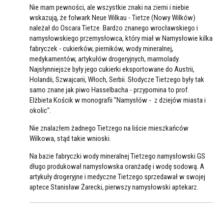
Nie mam pewności, ale wszystkie znaki na ziemi i niebie
wskazują, że folwark Neue Wilkau - Tietze (Nowy Wilków)
należał do Oscara Tietze. Bardzo znanego wrocławskiego i
namysłowskiego przemysłowca, który miał w Namysłowie kilka
fabryczek - cukierków, pierników, wody mineralnej,
medykamentów, artykułów drogeryjnych, marmolady.
Najsłynniejsze były jego cukierki eksportowane do Austrii,
Holandii, Szwajcarii, Włoch, Serbii. Słodycze Tietzego były tak
samo znane jak piwo Hasselbacha - przypomina to prof.
Elżbieta Kościk w monografii "Namysłów - z dziejów miasta i
okolic".
Nie znalazłem żadnego Tietzego na liście mieszkańców
Wilkowa, stąd takie wnioski.
Na bazie fabryczki wody mineralnej Tietzego namysłowski GS
długo produkował namysłowska oranżadę i wodę sodową. A
artykuły drogeryjne i medyczne Tietzego sprzedawał w swojej
aptece Stanisław Żarecki, pierwszy namysłowski aptekarz.