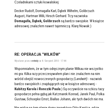
Czeladnikami sztuki kowalskiej:
Decker Rudolf, Domagalla Karl, Dąbek Wilhelm, Golibrzuch
August, Hartman Willi, Hirsch Gerhard. Trzy nazwiska
Domagalla, Dąbek, Golibrzuch
są bardzo swojskie. W książce
adresowej znalazłem nawet tajemniczą Klarę Nowak:)
RE: OPERACJA "WILKÓW"
Wysłane przez
entedy
w 8. Sierpień 2010 - 17:44
Wspomniałem, że w tym odręcznym planie Wilkau nie wszystko
mi gra. Kilka razy przeczesywałem plan i nie znalazłem na nim
wśród obejść nowoczesnych gospodarzy
(Landwirt)
- nazwisk
bardzo swojskich i znajdujących się w książce adresowej -
Kubitzy Karola i Ronczki Paula
:) Są oczywiście na szkicu tacy
gospodarze pełna gębą jak Katzmarek Konrad, Janek Paul, Polka
Gustaw, Schoepke Ernst, Biallas Johann, ale tych dwóch nie ma.
Nie widzę na tym planie domu inspektora Otto Kanitza, gdzie