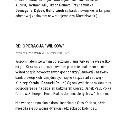
August, Hartman Willi, Hirsch Gerhard. Trzy nazwiska
Domagalla, Dąbek, Golibrzuch
są bardzo swojskie. W książce
adresowej znalazłem nawet tajemniczą Klarę Nowak:)
RE: OPERACJA "WILKÓW"
Wysłane przez
entedy
w 8. Sierpień 2010 - 17:44
Wspomniałem, że w tym odręcznym planie Wilkau nie wszystko
mi gra. Kilka razy przeczesywałem plan i nie znalazłem na nim
wśród obejść nowoczesnych gospodarzy
(Landwirt)
- nazwisk
bardzo swojskich i znajdujących się w książce adresowej -
Kubitzy Karola i Ronczki Paula
:) Są oczywiście na szkicu tacy
gospodarze pełna gębą jak Katzmarek Konrad, Janek Paul, Polka
Gustaw, Schoepke Ernst, Biallas Johann, ale tych dwóch nie ma.
Nie widzę na tym planie domu inspektora Otto Kanitza, gdzie
mieściła się po wojnie dyrekcja radzieckiego kołchozu.