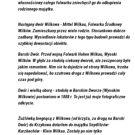
własnościowy całego folwarku zniechęcił go do odkupienia
rodzinnego majątku.
Następny dwór Wilkowa - Mittel Wilkau, Folwarku Środkowy
Wilków. Zamieszkany przez wiele rodzin. Stosunkowo dobrze
zadbany. Wysiedlenie lokatorów z tego typu budowli prowadzi do
szybkiej dewastacji obiektu.
Barski Dwór. Przed wojną Folwark Hohen Wilkau, Wysoki
Wilków. W głębi za stodołą ciekawy dworek, ale zeszpecony byle
jakim remontem. Nim sie tu dojedzie od strony Wilkowa, trzeba
się napedałować, bo szutrowa droga z Wilkowa prowadzi cały
czas pod górę.
Dwór i wielką oborę - stodołę w Barskim Dworze (Wysokim
Wilkowie) postawiono w 1888 r. To jest już moje fotograficzne
odkrycie.
Żużlówką biegnącą z Wilkowa (od krzyża, za drogą na Barski
Dwór)
do Krzykowa dotarłem do majątku Seydlitzów-
Kurzbachów - Klein Wilkau. Zostały po nim tylko