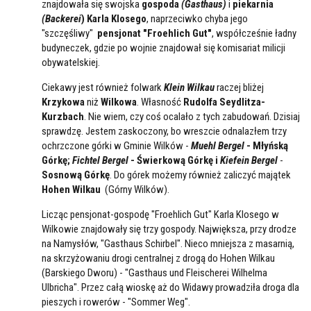
znajdowała się swojska
gospoda
(Gasthaus)
i
piekarnia
(Backerei
) Karla Klosego
, naprzeciwko chyba jego
"szczęśliwy"
pensjonat "Froehlich Gut"
, współcześnie ładny
budyneczek, gdzie po wojnie znajdował się komisariat milicji
obywatelskiej.
Ciekawy jest również folwark
Klein Wilkau
raczej bliżej
Krzykowa
niż
Wilkowa
. Własność
Rudolfa Seydlitza-
Kurzbach
. Nie wiem, czy coś ocalało z tych zabudowań. Dzisiaj
sprawdzę. Jestem zaskoczony, bo wreszcie odnalazłem trzy
ochrzczone górki w Gminie Wilków -
Muehl Bergel
- Młyńską
Górkę;
Fichtel Bergel
- Świerkową Górkę i
Kiefein Bergel
-
Sosnową Górkę
. Do górek możemy również zaliczyć majątek
Hohen Wilkau
(Górny Wilków).
Licząc pensjonat-gospodę "Froehlich Gut" Karla Klosego w
Wilkowie znajdowały się trzy gospody. Największa, przy drodze
na Namysłów, "Gasthaus Schirbel". Nieco mniejsza z masarnią,
na skrzyżowaniu drogi centralnej z drogą do Hohen Wilkau
(Barskiego Dworu) - "Gasthaus und Fleischerei Wilhelma
Ulbricha". Przez całą wioskę aż do Widawy prowadziła droga dla
pieszych i rowerów - "Sommer Weg".