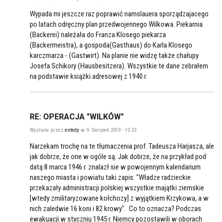
Wypada mi jeszcze raz poprawić namslauera sporządzajacego
po latach odręczny plan przedwojennego Wilkowa. Piekarnia
(Backerei) należała do Franza Klosego piekarza
(Backermeistra), a gospoda(Gasthaus) do Karla Klosego
karczmarza - (Gastwirt). Na planie nie widzę także chałupy
Josefa Schikory (Hausbesitzera). Wszystkie te dane zebrałem
na podstawie książki adresowej z 1940 r.
RE: OPERACJA "WILKÓW"
Wysłane przez
entedy
w 9. Sierpień 2010 - 10:23
Narzekam trochę na te tłumaczenia prof. Tadeusza Harjasza, ale
jak dobrze, że one w ogóle są. Jak dobrze, że na przykład pod
datą 8 marca 1946 r. znalazł sie w powojennym kalendarium
naszego miasta i powiatu taki zapis: "Władze radzieckie
przekazały administracji polskiej wszystkie majątki ziemskie
[wtedy zmilitaryzowane kołchozy] z wyjątkiem Krzykowa, a w
nich zaledwie 16 koni i 82 krowy". Co to oznacza? Podczas
ewakuacji w styczniu 1945 r. Niemcy pozostawili w oborach