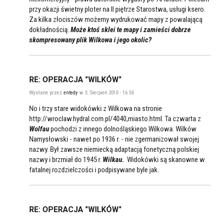
przy okazji świetny ploter na II piętrze Starostwa, usługi ksero.
Za kilka złociszów możemy wydrukować mapy z powalającą
dokładnością.
Może ktoś sklei te mapy i zamieści dobrze
skompresowany plik Wilkowa i jego okolic?
RE: OPERACJA "WILKÓW"
Wysłane przez
entedy
w 3. Sierpień 2010 - 16:50
No i trzy stare widokówki z Wilkowa na stronie
http://wroclaw.hydral.com.pl/4040,miasto.html. Ta czwarta z
Wolfau
pochodzi z innego dolnośląskiego Wilkowa. Wilków
Namysłowski - nawet po 1936 r. - nie zgermanizował swojej
nazwy. Był zawsze niemiecką adaptacją fonetyczną polskiej
nazwy i brzmiał do 1945 r.
Wilkau.
Widokówki są skanowne w
fatalnej rozdzielczości i podpisywane byle jak.
RE: OPERACJA "WILKÓW"