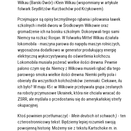
Wilkau (Barski Dwór) i Klein Wilkau (wspomniany w artykule
folwark Seydlitzów-Kurzbachów pod Krzykowem).
Przejmujące są opisy bezmyślnego rąbania i piłowania ławek
szkolnych i mebli dworu w Środkowym Wilkowie oraz
gromadzenie ich na boisku szkolnym. Dokonywali tego sami
Niemcy na rozkaz Rosjan. W folwarku Mittel Wilkau działała
lokomobila - maszyna parowa do napędu maszyn rolniczych,
wyposażona dodatkowo w generator produkujący energię
elektryczną wykorzystywaną do oświetlenia kołchozu.
Lokomobila musiała pożerać wielkie ilości drewna. Pewnie
palono czym się da. Niemcy z Wilkowa musieli rąbać dla tego
parowego smoka wielkie ilości drewna. Niemki pełły pola i
obierały dla wszystkich kołchoźników ziemniaki. Ciekawe, ilu
ich było? W maju 45 r. w Wilkowie przebywała grupa zesłanych
na roboty przymusowe Ukrainek, która nie chciała wracać do
ZSRR, ale myślała o przedostaniu się do amerykańskiej strefy
okupacyjnej.
Ktoś powinien przetłumaczyć -
Mein deutsch ist schwach:)
- ten
czterostronnicowy tekst. Będziemy lepiej rozumieli swoją
powojenną historię. Możemy sie z tekstu Kartschoke m. in.