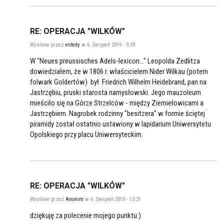
RE: OPERACJA "WILKÓW"
Wysłane przez
entedy
w 6. Sierpień 2010 - 9:39
W "Neues preussisches Adels-lexicon..." Leopolda Zedlitza
dowiedziałem, że w 1806 r. właścicielem Nider Wilkau (potem
folwark Goldertów) był Friedrich Wilhelm Heidebrand, pan na
Jastrzębiu, pruski starosta namysłowski. Jego mauzoleum
mieściło się na Górze Strzelców - między Ziemiełowicami a
Jastrzębiem. Nagrobek rodzinny "besitzera" w formie ściętej
piramidy został ostatnio ustawiony w lapidarium Uniwersytetu
Opolskiego przy placu Uniwersyteckim.
RE: OPERACJA "WILKÓW"
Wysłane przez
Anonim
w 6. Sierpień 2010 - 13:21
dziękuję za polecenie mojego punktu:)