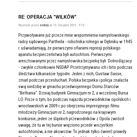
RE: OPERACJA "WILKÓW"
Wysłane przez
entedy
w 10. Sierpień 2010 - 9:10
Przywoływane już przeze mnie wspomnienia namysłowskiego
radcy sądowego Partheila - robotnika rolnego w Dębniku w 1945
r. uświadamiają, że pierwszymi ofiarami represji polskiego
aparatu bezpieczeństwa byli autochtoni. Pierwszymi
aresztowanymi przez namysłowska bezpiekę byli Dolnoślązacy
- zwykle członkowie NSDAP. Przetrzymywano ich i bito podczas
śledztwa kilkanaście tygodni. Jeden z nich, Gustaw Sasse,
zmarl podczas przesłuchań. Polska bezpieka i policja znalazła
swą siedzibę w gmachu przedwojennego Domu Starców
"Bethania". Dzisiaj budynek Gimnazjum nr 2, a wcześniej Bursa
LO. Pisze o tym, bo podczas najazdu przewodników opolskich i
wrocławskich w 2009 r. po obejrzeniu impresyjnego filmu
młodzieży Gimnazjum nr 2, nagrodzonego na krajowym
konkursie, jeden ze śląskich przewodników z Opola zwrócił
uwagę, że tu w tej bursie więziono przede wszystkim
autochtonów, a nie akowców. To jednak tylko ćwierć prawdy.