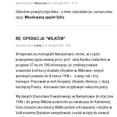
Wysłane przez
Webmaster
w 6. Sierpień 2010 - 21:01
Odnośnie powyższego linka - u mnie zadziałało po zaznaczeniu
opcji:
Wbudowany applet DjVu
.
RE: OPERACJA "WILKÓW"
Wysłane przez
entedy
w 8. Sierpień 2010 - 8:00
W najnowszej monografii Namysłowa i okolic, w części
powojennej opracowanej przez prof. Jana Kęsika znalazłem w
przypisie 37 na str. 290 informacje, że zmilitaryzowane
sowieckie kołchozy działały oficjalnie w Wilkowie i innych
wioskach powiatu do 8 marca 1946 r. - a więc rok i trzy
miesiące. Pracowali w nich Rosjanie, Ukrainki, Niemcy i z dużą
niechęcią Polacy - kierowani tam urzędowym nakazem pracy.
Wg danych Starostwa Powiatowego w Namysłowie do stycznia
1946 r. do gminy Wilków powróciło po ewakuacji do Kamiennej
Góry (miasteczka miedzy Wałbrzychem a Kowarami) i służbie w
Volkssturmie [batalion namysłowski został wzięty do niewoli