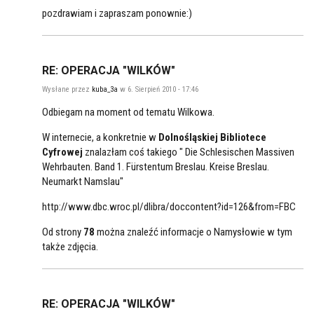
pozdrawiam i zapraszam ponownie:)
RE: OPERACJA "WILKÓW"
Wysłane przez
kuba_3a
w 6. Sierpień 2010 - 17:46
Odbiegam na moment od tematu Wilkowa.
W internecie, a konkretnie w
Dolnośląskiej Bibliotece
Cyfrowej
znalazłam coś takiego " Die Schlesischen Massiven
Wehrbauten. Band 1. Fürstentum Breslau. Kreise Breslau.
Neumarkt Namslau"
http://www.dbc.wroc.pl/dlibra/doccontent?id=126&from=FBC
Od strony
78
można znaleźć informacje o Namysłowie w tym
także zdjęcia.
RE: OPERACJA "WILKÓW"