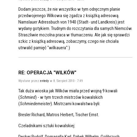
Dodam jeszcze, że nie wszystko w tym odręcznym planie
przedwojenego Wilkowa się zgadza z książką adresową.
Namslauer Adressbuch von 1940 (Stadt- und Landkreis) jest
wydany gotykiem. Trudnym do rozczytania dla samych Niemców.
Straszliwie mozolna praca w tłumaczeniu. Ale jak się sprawdzi
szkic z książką adresową, zobaczymy, czego nie chciała
utrwalić pamięć "wilkauera":)
RE: OPERACJA "WILKÓW"
Wysłane przez
entedy
w 8. Sierpień 2010 - 7:49
Tak duża wioska jak Wilków miała przed wojną 9 kowali
(
Schmied
) - w tym trzech mistrzów kowalskich
(
Schmiedemeister
). Mistrzami kowalstwa byli:
Bresler Richard, Matros Herbert, Tischer Ernst.
Czeladnikami sztuki kowalskiej:
Decker Rudolf, Domagalla Karl, Dąbek Wilhelm, Golibrzuch