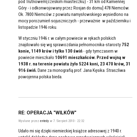
pod Trutnowem(czeskim miasteczku) - 31 km od Kamiennej
Góry - i odkonwojowany przez Rosjan do domu] 478 Niemców.
Ok. 7800 Niemców z powiatu namysłowskiego wysiedlono na
mocy porozumień sojuszniczych - przeważnie w październiku i
listopadzie 1946 roku.
W styczniu 1946 r. w całym powiecie w rękach polskich
znajdowało się wg sprawozdania pełnomocnika-starosty
752
konie, 1149 krów i tylko 130 świń
- gdy tymczasem w
powiecie mieszkało
10691 mieszkańców.
Przed wojną w
1938 r. na terenie powiatu żyło 5224 koni, 23 470 krów, 31
916 świń.
Dane za monografią prof. Jana Kęsika. Straszliwa
powojenna polska bieda.
RE: OPERACJA "WILKÓW"
Wysłane przez
entedy
w 7. Sierpień 2010 - 22:32
Udało mi się dzięki niemieckiej książce adresowej z 1940 r.