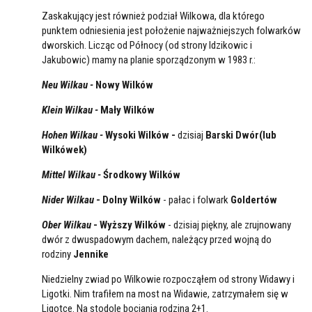
Zaskakujący jest również podział Wilkowa, dla którego
punktem odniesienia jest położenie najważniejszych folwarków
dworskich. Licząc od Północy (od strony Idzikowic i
Jakubowic) mamy na planie sporządzonym w 1983 r.:
Neu Wilkau -
Nowy Wilków
Klein Wilkau -
Mały Wilków
Hohen Wilkau -
Wysoki Wilków -
dzisiaj
Barski Dwór(lub
Wilkówek)
Mittel Wilkau -
Środkowy Wilków
Nider Wilkau
- Dolny Wilków
- pałac i folwark
Goldertów
Ober Wilkau
- Wyższy Wilków
- dzisiaj piękny, ale zrujnowany
dwór z dwuspadowym dachem, należący przed wojną do
rodziny
Jennike
Niedzielny zwiad po Wilkowie rozpocząłem od strony Widawy i
Ligotki. Nim trafiłem na most na Widawie, zatrzymałem się w
Ligotce. Na stodole bociania rodzina 2+1.