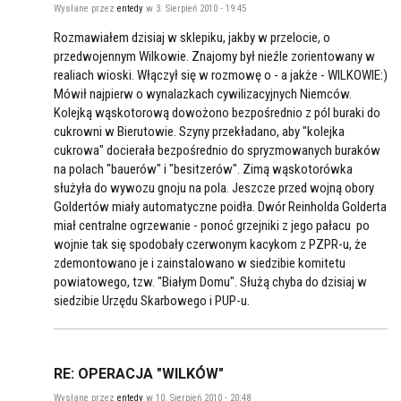
Wysłane przez
entedy
w 3. Sierpień 2010 - 19:45
Rozmawiałem dzisiaj w sklepiku, jakby w przelocie, o
przedwojennym Wilkowie. Znajomy był nieźle zorientowany w
realiach wioski. Włączył się w rozmowę o - a jakże - WILKOWIE:)
Mówił najpierw o wynalazkach cywilizacyjnych Niemców.
Kolejką wąskotorową dowożono bezpośrednio z pól buraki do
cukrowni w Bierutowie. Szyny przekładano, aby "kolejka
cukrowa" docierała bezpośrednio do spryzmowanych buraków
na polach "bauerów" i "besitzerów". Zimą wąskotorówka
służyła do wywozu gnoju na pola. Jeszcze przed wojną obory
Goldertów miały automatyczne poidła. Dwór Reinholda Golderta
miał centralne ogrzewanie - ponoć grzejniki z jego pałacu po
wojnie tak się spodobały czerwonym kacykom z PZPR-u, że
zdemontowano je i zainstalowano w siedzibie komitetu
powiatowego, tzw. "Białym Domu". Służą chyba do dzisiaj w
siedzibie Urzędu Skarbowego i PUP-u.
RE: OPERACJA "WILKÓW"
Wysłane przez
entedy
w 10. Sierpień 2010 - 20:48