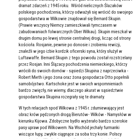
dramat zdarzeń z 1945 roku. Wśród nielicznych Ślazaków
polskiego pochodzenia, którzy odważyli się wrócić do swojego
gospodarstwa w Wilkowie znajdował się Bernard Skupin.
(Prawie wszyscy Niemcy zamieszkiwali tymczasem w
zabudowaniach folwarcznych Ober Wilkau). Skupin mieszkał w
drugim domu po lewej stronie centralnej drogi, licząc od strony
kościoła. Rosjanie, pewnie po donosie i zrobieniu rewizji,
znaleźli w jego izbie kordzik oficerski syna, który służył w
Luftawaffe. Bernard Skupin z tego powodu został rozstrzelany
przez Rosjan. Inni Ślązacy pochodzenia niemieckiego, którzy
wrócili do swoich domów - sąsiedzi Skupina z naprzeciwka -
Robert Mieth i jego żona oraz żona gospodarza Otto popełnili
samobójstwo. Kartschoke jest w swoich wspomnieniach
bardzo zwięzły, nie wiemy, dlaczego akurat w sąsiedztwie
gospodarstwa Skupina rozegrały się te dramaty.
W tych relacjach spod Wilkowa z 1945 r. zdumiewający jest
obraz krów pędzonych drogą Bierutów- Wilków - Namysłów w
kierunku Kijowa. Zdobyczne bydło wyżerało bardzo szerokie
pasy upraw pod Wilkowem. Na Wschód jechały furmanki
wiozące łupy, zwykle ciągnące za soba trzy konie. Polscy