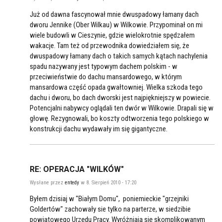
Już od dawna fascynował mnie dwuspadowy łamany dach
dworu Jennike (Ober Wilkau) w Wilkowie. Przypominał on mi
wiele budowli w Cieszynie, gdzie wielokrotnie spędzałem
wakacje. Tam też od przewodnika dowiedziałem się, że
dwuspadowy łamany dach o takich samych kątach nachylenia
spadu nazywany jest typowym dachem polskim - w
przeciwieństwie do dachu mansardowego, w którym
mansardowa część opada gwałtowniej. Wielka szkoda tego
dachu i dworu, bo dach dworski jest najpiękniejszy w powiecie.
Potencjalni nabywcy oglądali ten dwór w Wilkowie. Drapali się w
głowę. Rezygnowali, bo koszty odtworzenia tego polskiego w
konstrukcji dachu wydawały im się gigantyczne.
RE: OPERACJA "WILKÓW"
Wysłane przez
entedy
w 8. Sierpień 2010 - 17:20
Byłem dzisiaj w "Białym Domu", poniemieckie "grzejniki
Goldertów" zachowały sie tylko na parterze, w siedzibie
powiatowego Urzędu Pracy. Wyróżniają się skomplikowanym