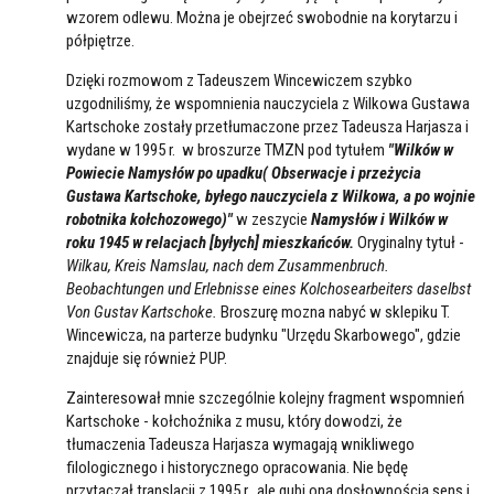
wzorem odlewu. Można je obejrzeć swobodnie na korytarzu i
półpiętrze.
Dzięki rozmowom z Tadeuszem Wincewiczem szybko
uzgodniliśmy, że wspomnienia nauczyciela z Wilkowa Gustawa
Kartschoke zostały przetłumaczone przez Tadeusza Harjasza i
wydane w 1995 r. w broszurze TMZN pod tytułem
"Wilków w
Powiecie Namysłów po upadku( Obserwacje i przeżycia
Gustawa Kartschoke, byłego nauczyciela z Wilkowa, a po wojnie
robotnika kołchozowego)"
w zeszycie
Namysłów i Wilków w
roku 1945 w relacjach [byłych] mieszkańców.
Oryginalny tytuł -
Wilkau, Kreis Namslau, nach dem Zusammenbruch.
Beobachtungen und Erlebnisse eines Kolchosearbeiters daselbst
Von Gustav Kartschoke.
Broszurę mozna nabyć w sklepiku T.
Wincewicza, na parterze budynku "Urzędu Skarbowego", gdzie
znajduje się również PUP.
Zainteresował mnie szczególnie kolejny fragment wspomnień
Kartschoke - kołchoźnika z musu, który dowodzi, że
tłumaczenia Tadeusza Harjasza wymagają wnikliwego
filologicznego i historycznego opracowania. Nie będę
przytaczał translacji z 1995 r., ale gubi ona dosłownością sens i