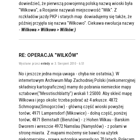
dowiedzieć, że pierwszą powojenną polską nazwą wioski była
"Wilkowa", a Rosjanie nazywali miejscowość "Wilk". Z
rozkładów jazdy PKP i starych map dowiadujemy się także, że
później przyjęła się nazwa "Wilkowo". Ciekawa ewolucja nazwy
-
Wilkowa > Wilkowo > Wilków:)
RE: OPERACJA "WILKÓW"
Wysłane przez
entedy
w 3. Sierpień 2010 - 6:51
No i jeszcze jedna moja uwaga - chyba nie ostatnia;). W
internetowym Archiwum Map Zachodniej Polski (niekomercyjnej
składnicy kartograficznej) mamy do pobrania niemieckie mapy
sztabowe("Messtischblatty") wskali 1:25000. Aby skleić mapę
Wilkowa i jego okolic trzeba pobrać aż 4 arkusze. 4872
Schmograu(Smogorzów) - główną część wioski powyżej
torów; 4971 Lampersdorf (Mikowice) - dolną część, poniżej
torów; 4871 Bernstadt (Bierutów) - z Hohen Wilkau - Barskim
Dworem i wreszcie 4972 Namslau (Namysłów) - z polami w
stronę miasta. Z mapami możemy sie bawić na użytek
niekomercyjny - prawa autorskie wygasły po 70 latach. Polecam