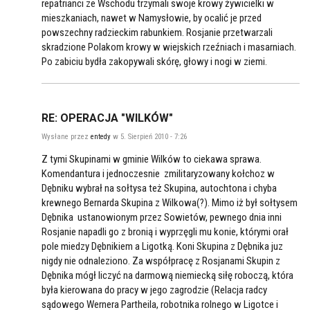
repatrianci ze Wschodu trzymali swoje krowy żywicielki w
mieszkaniach, nawet w Namysłowie, by ocalić je przed
powszechny radzieckim rabunkiem. Rosjanie przetwarzali
skradzione Polakom krowy w wiejskich rzeźniach i masarniach.
Po zabiciu bydła zakopywali skórę, głowy i nogi w ziemi.
RE: OPERACJA "WILKÓW"
Wysłane przez
entedy
w 5. Sierpień 2010 - 7:26
Z tymi Skupinami w gminie Wilków to ciekawa sprawa.
Komendantura i jednoczesnie zmilitaryzowany kołchoz w
Dębniku wybrał na sołtysa też Skupina, autochtona i chyba
krewnego Bernarda Skupina z Wilkowa(?). Mimo iż był sołtysem
Dębnika ustanowionym przez Sowietów, pewnego dnia inni
Rosjanie napadli go z bronią i wyprzęgli mu konie, którymi orał
pole miedzy Dębnikiem a Ligotką. Koni Skupina z Dębnika juz
nigdy nie odnaleziono. Za współpracę z Rosjanami Skupin z
Dębnika mógł liczyć na darmową niemiecką siłę roboczą, która
była kierowana do pracy w jego zagrodzie (Relacja radcy
sądowego Wernera Partheila, robotnika rolnego w Ligotce i