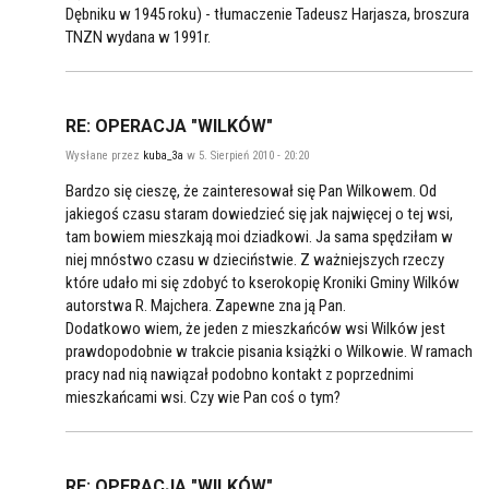
Dębniku w 1945 roku) - tłumaczenie Tadeusz Harjasza, broszura
TNZN wydana w 1991r.
RE: OPERACJA "WILKÓW"
Wysłane przez
kuba_3a
w 5. Sierpień 2010 - 20:20
Bardzo się cieszę, że zainteresował się Pan Wilkowem. Od
jakiegoś czasu staram dowiedzieć się jak najwięcej o tej wsi,
tam bowiem mieszkają moi dziadkowi. Ja sama spędziłam w
niej mnóstwo czasu w dzieciństwie. Z ważniejszych rzeczy
które udało mi się zdobyć to kserokopię Kroniki Gminy Wilków
autorstwa R. Majchera. Zapewne zna ją Pan.
Dodatkowo wiem, że jeden z mieszkańców wsi Wilków jest
prawdopodobnie w trakcie pisania książki o Wilkowie. W ramach
pracy nad nią nawiązał podobno kontakt z poprzednimi
mieszkańcami wsi. Czy wie Pan coś o tym?
RE: OPERACJA "WILKÓW"