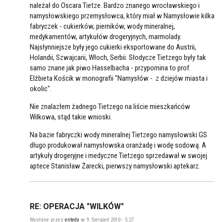
należał do Oscara Tietze. Bardzo znanego wrocławskiego i
namysłowskiego przemysłowca, który miał w Namysłowie kilka
fabryczek - cukierków, pierników, wody mineralnej,
medykamentów, artykułów drogeryjnych, marmolady.
Najsłynniejsze były jego cukierki eksportowane do Austrii,
Holandii, Szwajcarii, Włoch, Serbii. Słodycze Tietzego były tak
samo znane jak piwo Hasselbacha - przypomina to prof.
Elżbieta Kościk w monografii "Namysłów - z dziejów miasta i
okolic".
Nie znalazłem żadnego Tietzego na liście mieszkańców
Wilkowa, stąd takie wnioski.
Na bazie fabryczki wody mineralnej Tietzego namysłowski GS
długo produkował namysłowska oranżadę i wodę sodową. A
artykuły drogeryjne i medyczne Tietzego sprzedawał w swojej
aptece Stanisław Żarecki, pierwszy namysłowski aptekarz.
RE: OPERACJA "WILKÓW"
Wysłane przez
entedy
w 9. Sierpień 2010 - 5:27