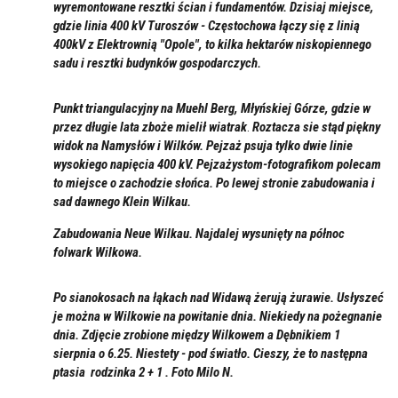
wyremontowane resztki ścian i fundamentów. Dzisiaj miejsce,
gdzie linia 400 kV Turoszów - Częstochowa łączy się z linią
400kV z Elektrownią "Opole", to kilka hektarów niskopiennego
sadu i resztki budynków gospodarczych.
Punkt triangulacyjny na Muehl Berg, Młyńskiej Górze, gdzie w
przez długie lata zboże mielił wiatrak
.
Roztacza sie stąd piękny
widok na Namysłów i Wilków. Pejzaż psuja tylko dwie linie
wysokiego napięcia 400 kV. Pejzażystom-fotografikom polecam
to miejsce o zachodzie słońca. Po lewej stronie zabudowania i
sad dawnego Klein Wilkau.
Zabudowania Neue Wilkau.
Najdalej wysunięty na północ
folwark Wilkowa.
Po sianokosach na łąkach nad Widawą żerują żurawie. Usłyszeć
je można w Wilkowie na powitanie dnia. Niekiedy na pożegnanie
dnia. Zdjęcie zrobione między Wilkowem a Dębnikiem
1
sierpnia o 6.25. Niestety - pod światło. Cieszy, że to następna
ptasia rodzinka 2 + 1 . Foto Milo N.