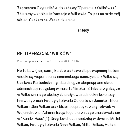
Zapraszam Czytelników do zabawy "Operacja <<Wilków>>".
Zbieramy wspólnie informacje o Wilkowie. To jest na razie mój
wkład. Czekam na Wasze działanie.
"entedy"
RE: OPERACJA "WILKÓW"
Wysłane przez
entedy
w 8. Sierpień 2010 - 17:16
No to bawię się sam:) Bardzo ciekawe dla powojennej historii
wioski są wspomnienia niemieckiego nauczyciela z Wilkowa,
Gustawa Kartschoke. Tym bardziej, że obejmują one okres
administracji rosyjskiej w maju 1945 roku. Z tekstu wynika, że
w Wilkowie i jego okolicy działały dwa radzieckie kołchozy.
Pierwszy z nich tworzyły folwarki Goldertów i Jannike - Nider
Wilkau i Ober Wilkau oraz bliżej niesprecyzowany folwark w
Wojciechowie. Administracja tego pierwszego znajdowała się
w "Kanitz-Haus"(?). Drugi kołchoz, z siedzibą w dworze Mittel
Wilkau, tworzyły folwarki Neue Wilkau, Mittel Wilkau, Hohen