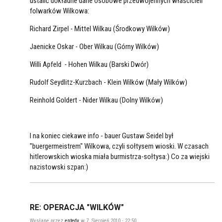
ustalić dokładne dane osobowe przedwojennych właścicieli
folwarków Wilkowa:
Richard Zirpel - Mittel Wilkau (Środkowy Wilków)
Jaenicke Oskar - Ober Wilkau (Górny Wilków)
Willi Apfeld - Hohen Wilkau (Barski Dwór)
Rudolf Seydlitz-Kurzbach - Klein Wilków (Mały Wilków)
Reinhold Goldert - Nider Wilkau (Dolny Wilków)
I na koniec ciekawe info - bauer Gustaw Seidel był
"buergermeistrem" Wilkowa, czyli sołtysem wioski. W czasach
hitlerowskich wioska miała burmistrza-sołtysa:) Co za wiejski
nazistowski szpan:)
RE: OPERACJA "WILKÓW"
Wysłane przez
entedy
w 7. Sierpień 2010 - 22:50