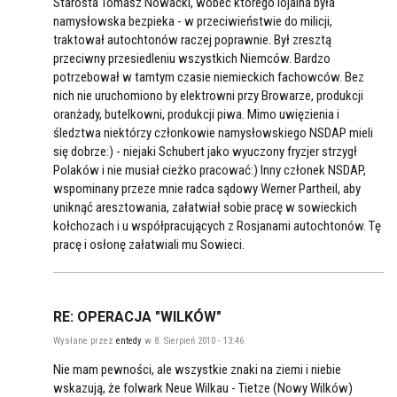
Starosta Tomasz Nowacki, wobec którego lojalna była
namysłowska bezpieka - w przeciwieństwie do milicji,
traktował autochtonów raczej poprawnie. Był zresztą
przeciwny przesiedleniu wszystkich Niemców. Bardzo
potrzebował w tamtym czasie niemieckich fachowców. Bez
nich nie uruchomiono by elektrowni przy Browarze, produkcji
oranżady, butelkowni, produkcji piwa. Mimo uwięzienia i
śledztwa niektórzy członkowie namysłowskiego NSDAP mieli
się dobrze:) - niejaki Schubert jako wyuczony fryzjer strzygł
Polaków i nie musiał cieżko pracować:) Inny członek NSDAP,
wspominany przeze mnie radca sądowy Werner Partheil, aby
uniknąć aresztowania, załatwiał sobie pracę w sowieckich
kołchozach i u współpracujących z Rosjanami autochtonów. Tę
pracę i osłonę załatwiali mu Sowieci.
RE: OPERACJA "WILKÓW"
Wysłane przez
entedy
w 8. Sierpień 2010 - 13:46
Nie mam pewności, ale wszystkie znaki na ziemi i niebie
wskazują, że folwark Neue Wilkau - Tietze (Nowy Wilków)