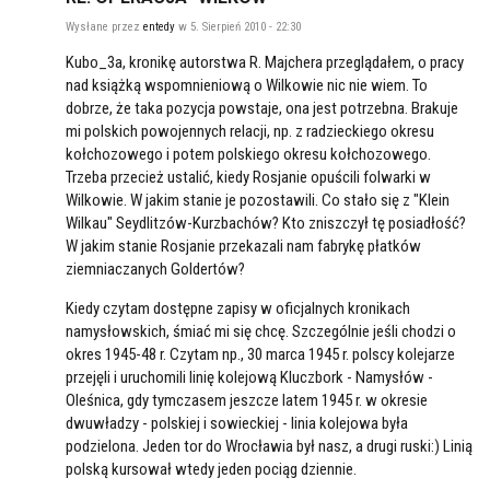
Wysłane przez
entedy
w 5. Sierpień 2010 - 22:30
Kubo_3a, kronikę autorstwa R. Majchera przeglądałem, o pracy
nad książką wspomnieniową o Wilkowie nic nie wiem. To
dobrze, że taka pozycja powstaje, ona jest potrzebna. Brakuje
mi polskich powojennych relacji, np. z radzieckiego okresu
kołchozowego i potem polskiego okresu kołchozowego.
Trzeba przecież ustalić, kiedy Rosjanie opuścili folwarki w
Wilkowie. W jakim stanie je pozostawili. Co stało się z "Klein
Wilkau" Seydlitzów-Kurzbachów? Kto zniszczył tę posiadłość?
W jakim stanie Rosjanie przekazali nam fabrykę płatków
ziemniaczanych Goldertów?
Kiedy czytam dostępne zapisy w oficjalnych kronikach
namysłowskich, śmiać mi się chcę. Szczególnie jeśli chodzi o
okres 1945-48 r. Czytam np., 30 marca 1945 r. polscy kolejarze
przejęli i uruchomili linię kolejową Kluczbork - Namysłów -
Oleśnica, gdy tymczasem jeszcze latem 1945 r. w okresie
dwuwładzy - polskiej i sowieckiej - linia kolejowa była
podzielona. Jeden tor do Wrocławia był nasz, a drugi ruski:) Linią
polską kursował wtedy jeden pociąg dziennie.