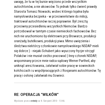
uwagę, że tu w tej bursie więziono przede wszystkim
autochtonów, a nie akowców. To jednak tylko ćwierć prawdy.
Starosta Tomasz Nowacki, wobec którego lojalna była
namysłowska bezpieka - w przeciwieństwie do milicji,
traktował autochtonów raczej poprawnie. Był zresztą
przeciwny przesiedleniu wszystkich Niemców. Bardzo
potrzebował w tamtym czasie niemieckich fachowców. Bez
nich nie uruchomiono by elektrowni przy Browarze, produkcji
oranżady, butelkowni, produkcji piwa. Mimo uwięzienia i
śledztwa niektórzy członkowie namysłowskiego NSDAP mieli
się dobrze:) - niejaki Schubert jako wyuczony fryzjer strzygł
Polaków i nie musiał cieżko pracować:) Inny członek NSDAP,
wspominany przeze mnie radca sądowy Werner Partheil, aby
uniknąć aresztowania, załatwiał sobie pracę w sowieckich
kołchozach i u współpracujących z Rosjanami autochtonów. Tę
pracę i osłonę załatwiali mu Sowieci.
RE: OPERACJA "WILKÓW"
Wysłane przez
entedy
w 8. Sierpień 2010 - 13:46