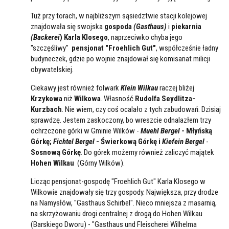
Tuż przy torach, w najbliższym sąsiedztwie stacji kolejowej
znajdowała się swojska
gospoda
(Gasthaus)
i
piekarnia
(Backerei
) Karla Klosego
, naprzeciwko chyba jego
"szczęśliwy"
pensjonat "Froehlich Gut"
, współcześnie ładny
budyneczek, gdzie po wojnie znajdował się komisariat milicji
obywatelskiej.
Ciekawy jest również folwark
Klein Wilkau
raczej bliżej
Krzykowa
niż
Wilkowa
. Własność
Rudolfa Seydlitza-
Kurzbach
. Nie wiem, czy coś ocalało z tych zabudowań. Dzisiaj
sprawdzę. Jestem zaskoczony, bo wreszcie odnalazłem trzy
ochrzczone górki w Gminie Wilków -
Muehl Bergel
- Młyńską
Górkę;
Fichtel Bergel
- Świerkową Górkę i
Kiefein Bergel
-
Sosnową Górkę
. Do górek możemy również zaliczyć majątek
Hohen Wilkau
(Górny Wilków).
Licząc pensjonat-gospodę "Froehlich Gut" Karla Klosego w
Wilkowie znajdowały się trzy gospody. Największa, przy drodze
na Namysłów, "Gasthaus Schirbel". Nieco mniejsza z masarnią,
na skrzyżowaniu drogi centralnej z drogą do Hohen Wilkau
(Barskiego Dworu) - "Gasthaus und Fleischerei Wilhelma