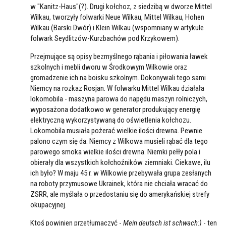
w "Kanitz-Haus"(?). Drugi kołchoz, z siedzibą w dworze Mittel
Wilkau, tworzyły folwarki Neue Wilkau, Mittel Wilkau, Hohen
Wilkau (Barski Dwór) i Klein Wilkau (wspomniany w artykule
folwark Seydlitzów-Kurzbachów pod Krzykowem).
Przejmujące są opisy bezmyślnego rąbania i piłowania ławek
szkolnych i mebli dworu w Środkowym Wilkowie oraz
gromadzenie ich na boisku szkolnym. Dokonywali tego sami
Niemcy na rozkaz Rosjan. W folwarku Mittel Wilkau działała
lokomobila - maszyna parowa do napędu maszyn rolniczych,
wyposażona dodatkowo w generator produkujący energię
elektryczną wykorzystywaną do oświetlenia kołchozu.
Lokomobila musiała pożerać wielkie ilości drewna. Pewnie
palono czym się da. Niemcy z Wilkowa musieli rąbać dla tego
parowego smoka wielkie ilości drewna. Niemki pełły pola i
obierały dla wszystkich kołchoźników ziemniaki. Ciekawe, ilu
ich było? W maju 45 r. w Wilkowie przebywała grupa zesłanych
na roboty przymusowe Ukrainek, która nie chciała wracać do
ZSRR, ale myślała o przedostaniu się do amerykańskiej strefy
okupacyjnej.
Ktoś powinien przetłumaczyć -
Mein deutsch ist schwach:)
- ten