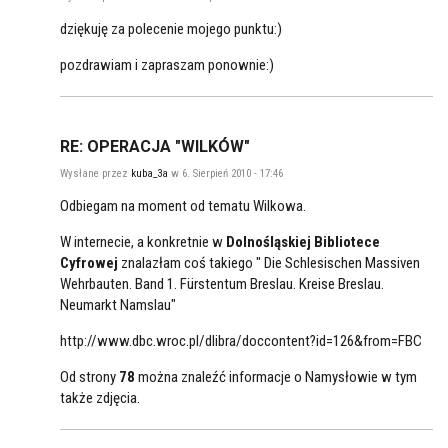
dziękuję za polecenie mojego punktu:)
pozdrawiam i zapraszam ponownie:)
RE: OPERACJA "WILKÓW"
Wysłane przez
kuba_3a
w 6. Sierpień 2010 - 17:46
Odbiegam na moment od tematu Wilkowa.
W internecie, a konkretnie w
Dolnośląskiej Bibliotece
Cyfrowej
znalazłam coś takiego " Die Schlesischen Massiven
Wehrbauten. Band 1. Fürstentum Breslau. Kreise Breslau.
Neumarkt Namslau"
http://www.dbc.wroc.pl/dlibra/doccontent?id=126&from=FBC
Od strony
78
można znaleźć informacje o Namysłowie w tym
także zdjęcia.