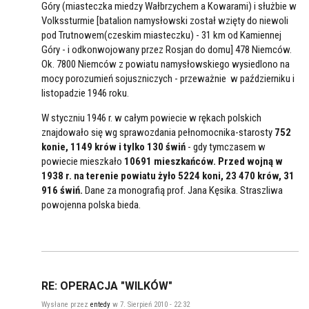
Góry (miasteczka miedzy Wałbrzychem a Kowarami) i służbie w
Volkssturmie [batalion namysłowski został wzięty do niewoli
pod Trutnowem(czeskim miasteczku) - 31 km od Kamiennej
Góry - i odkonwojowany przez Rosjan do domu] 478 Niemców.
Ok. 7800 Niemców z powiatu namysłowskiego wysiedlono na
mocy porozumień sojuszniczych - przeważnie w październiku i
listopadzie 1946 roku.
W styczniu 1946 r. w całym powiecie w rękach polskich
znajdowało się wg sprawozdania pełnomocnika-starosty
752
konie, 1149 krów i tylko 130 świń
- gdy tymczasem w
powiecie mieszkało
10691 mieszkańców.
Przed wojną w
1938 r. na terenie powiatu żyło 5224 koni, 23 470 krów, 31
916 świń.
Dane za monografią prof. Jana Kęsika. Straszliwa
powojenna polska bieda.
RE: OPERACJA "WILKÓW"
Wysłane przez
entedy
w 7. Sierpień 2010 - 22:32