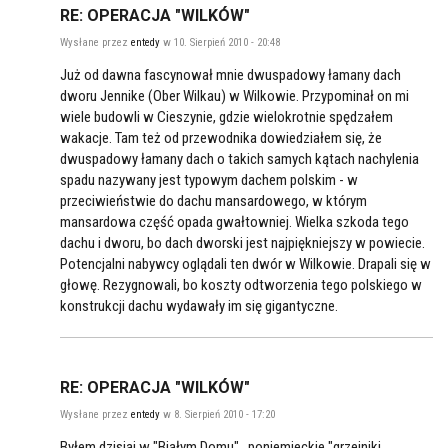
RE: OPERACJA "WILKÓW"
Wysłane przez
entedy
w 10. Sierpień 2010 - 20:48
Już od dawna fascynował mnie dwuspadowy łamany dach
dworu Jennike (Ober Wilkau) w Wilkowie. Przypominał on mi
wiele budowli w Cieszynie, gdzie wielokrotnie spędzałem
wakacje. Tam też od przewodnika dowiedziałem się, że
dwuspadowy łamany dach o takich samych kątach nachylenia
spadu nazywany jest typowym dachem polskim - w
przeciwieństwie do dachu mansardowego, w którym
mansardowa część opada gwałtowniej. Wielka szkoda tego
dachu i dworu, bo dach dworski jest najpiękniejszy w powiecie.
Potencjalni nabywcy oglądali ten dwór w Wilkowie. Drapali się w
głowę. Rezygnowali, bo koszty odtworzenia tego polskiego w
konstrukcji dachu wydawały im się gigantyczne.
RE: OPERACJA "WILKÓW"
Wysłane przez
entedy
w 8. Sierpień 2010 - 17:20
Byłem dzisiaj w "Białym Domu", poniemieckie "grzejniki