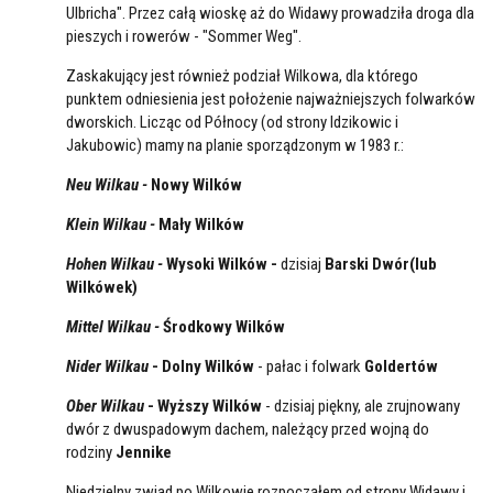
Ulbricha". Przez całą wioskę aż do Widawy prowadziła droga dla
pieszych i rowerów - "Sommer Weg".
Zaskakujący jest również podział Wilkowa, dla którego
punktem odniesienia jest położenie najważniejszych folwarków
dworskich. Licząc od Północy (od strony Idzikowic i
Jakubowic) mamy na planie sporządzonym w 1983 r.:
Neu Wilkau -
Nowy Wilków
Klein Wilkau -
Mały Wilków
Hohen Wilkau -
Wysoki Wilków -
dzisiaj
Barski Dwór(lub
Wilkówek)
Mittel Wilkau -
Środkowy Wilków
Nider Wilkau
- Dolny Wilków
- pałac i folwark
Goldertów
Ober Wilkau
- Wyższy Wilków
- dzisiaj piękny, ale zrujnowany
dwór z dwuspadowym dachem, należący przed wojną do
rodziny
Jennike
Niedzielny zwiad po Wilkowie rozpocząłem od strony Widawy i