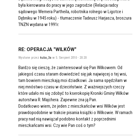
była kierowana do pracy w jego zagrodzie (Relacja radcy
sądowego Wernera Partheila, robotnika rolnego w Ligotce i
Dębniku w 1945 roku) - tłumaczenie Tadeusz Harjasza, broszura
TNZN wydana w 1991r.
RE: OPERACJA "WILKÓW"
Wysłane przez
kuba_3a
w 5. Sierpień 2010 - 20:20
Bardzo się cieszę, że zainteresował się Pan Wilkowem. Od
jakiegoś czasu staram dowiedzieć się jak najwięcej o tej wsi,
tam bowiem mieszkają moi dziadkowi. Ja sama spędziłam w
niej mnóstwo czasu w dzieciństwie. Z ważniejszych rzeczy
które udało mi się zdobyć to kserokopię Kroniki Gminy Wilków
autorstwa R. Majchera. Zapewne zna ją Pan.
Dodatkowo wiem, że jeden z mieszkańców wsi Wilków jest
prawdopodobnie w trakcie pisania książki o Wilkowie. W ramach
pracy nad nią nawiązał podobno kontakt z poprzednimi
mieszkańcami wsi. Czy wie Pan coś o tym?