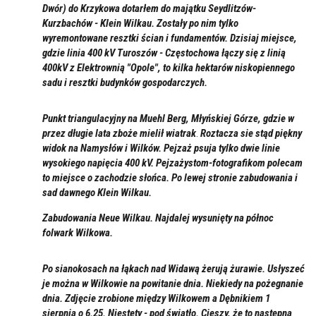
Dwór)
do Krzykowa dotarłem do majątku Seydlitzów-
Kurzbachów - Klein Wilkau. Zostały po nim tylko
wyremontowane resztki ścian i fundamentów. Dzisiaj miejsce,
gdzie linia 400 kV Turoszów - Częstochowa łączy się z linią
400kV z Elektrownią "Opole", to kilka hektarów niskopiennego
sadu i resztki budynków gospodarczych.
Punkt triangulacyjny na Muehl Berg, Młyńskiej Górze, gdzie w
przez długie lata zboże mielił wiatrak
.
Roztacza sie stąd piękny
widok na Namysłów i Wilków. Pejzaż psuja tylko dwie linie
wysokiego napięcia 400 kV. Pejzażystom-fotografikom polecam
to miejsce o zachodzie słońca. Po lewej stronie zabudowania i
sad dawnego Klein Wilkau.
Zabudowania Neue Wilkau.
Najdalej wysunięty na północ
folwark Wilkowa.
Po sianokosach na łąkach nad Widawą żerują żurawie. Usłyszeć
je można w Wilkowie na powitanie dnia. Niekiedy na pożegnanie
dnia. Zdjęcie zrobione między Wilkowem a Dębnikiem
1
sierpnia o 6.25. Niestety - pod światło. Cieszy, że to następna