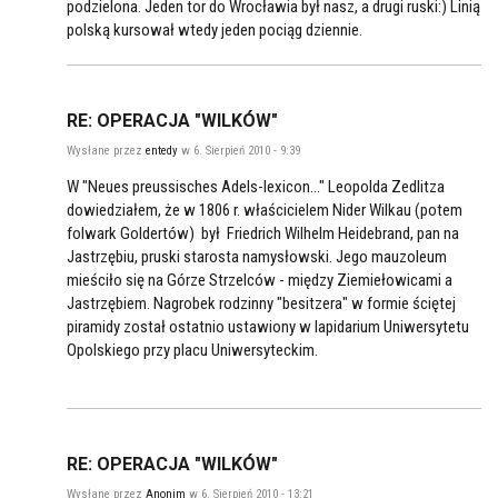
podzielona. Jeden tor do Wrocławia był nasz, a drugi ruski:) Linią
polską kursował wtedy jeden pociąg dziennie.
RE: OPERACJA "WILKÓW"
Wysłane przez
entedy
w 6. Sierpień 2010 - 9:39
W "Neues preussisches Adels-lexicon..." Leopolda Zedlitza
dowiedziałem, że w 1806 r. właścicielem Nider Wilkau (potem
folwark Goldertów) był Friedrich Wilhelm Heidebrand, pan na
Jastrzębiu, pruski starosta namysłowski. Jego mauzoleum
mieściło się na Górze Strzelców - między Ziemiełowicami a
Jastrzębiem. Nagrobek rodzinny "besitzera" w formie ściętej
piramidy został ostatnio ustawiony w lapidarium Uniwersytetu
Opolskiego przy placu Uniwersyteckim.
RE: OPERACJA "WILKÓW"
Wysłane przez
Anonim
w 6. Sierpień 2010 - 13:21