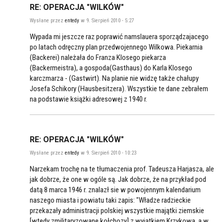
RE: OPERACJA "WILKÓW"
Wysłane przez
entedy
w 9. Sierpień 2010 - 5:27
Wypada mi jeszcze raz poprawić namslauera sporządzajacego
po latach odręczny plan przedwojennego Wilkowa. Piekarnia
(Backerei) należała do Franza Klosego piekarza
(Backermeistra), a gospoda(Gasthaus) do Karla Klosego
karczmarza - (Gastwirt). Na planie nie widzę także chałupy
Josefa Schikory (Hausbesitzera). Wszystkie te dane zebrałem
na podstawie książki adresowej z 1940 r.
RE: OPERACJA "WILKÓW"
Wysłane przez
entedy
w 9. Sierpień 2010 - 10:23
Narzekam trochę na te tłumaczenia prof. Tadeusza Harjasza, ale
jak dobrze, że one w ogóle są. Jak dobrze, że na przykład pod
datą 8 marca 1946 r. znalazł sie w powojennym kalendarium
naszego miasta i powiatu taki zapis: "Władze radzieckie
przekazały administracji polskiej wszystkie majątki ziemskie
[wtedy zmilitaryzowane kołchozy] z wyjątkiem Krzykowa, a w