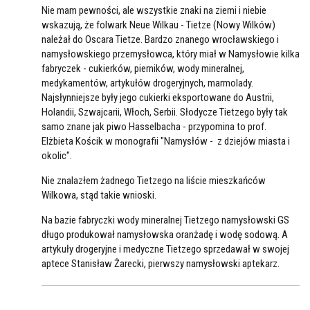
Nie mam pewności, ale wszystkie znaki na ziemi i niebie
wskazują, że folwark Neue Wilkau - Tietze (Nowy Wilków)
należał do Oscara Tietze. Bardzo znanego wrocławskiego i
namysłowskiego przemysłowca, który miał w Namysłowie kilka
fabryczek - cukierków, pierników, wody mineralnej,
medykamentów, artykułów drogeryjnych, marmolady.
Najsłynniejsze były jego cukierki eksportowane do Austrii,
Holandii, Szwajcarii, Włoch, Serbii. Słodycze Tietzego były tak
samo znane jak piwo Hasselbacha - przypomina to prof.
Elżbieta Kościk w monografii "Namysłów - z dziejów miasta i
okolic".
Nie znalazłem żadnego Tietzego na liście mieszkańców
Wilkowa, stąd takie wnioski.
Na bazie fabryczki wody mineralnej Tietzego namysłowski GS
długo produkował namysłowska oranżadę i wodę sodową. A
artykuły drogeryjne i medyczne Tietzego sprzedawał w swojej
aptece Stanisław Żarecki, pierwszy namysłowski aptekarz.