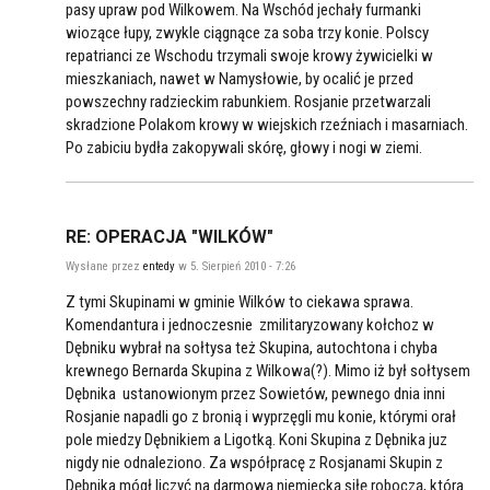
pasy upraw pod Wilkowem. Na Wschód jechały furmanki
wiozące łupy, zwykle ciągnące za soba trzy konie. Polscy
repatrianci ze Wschodu trzymali swoje krowy żywicielki w
mieszkaniach, nawet w Namysłowie, by ocalić je przed
powszechny radzieckim rabunkiem. Rosjanie przetwarzali
skradzione Polakom krowy w wiejskich rzeźniach i masarniach.
Po zabiciu bydła zakopywali skórę, głowy i nogi w ziemi.
RE: OPERACJA "WILKÓW"
Wysłane przez
entedy
w 5. Sierpień 2010 - 7:26
Z tymi Skupinami w gminie Wilków to ciekawa sprawa.
Komendantura i jednoczesnie zmilitaryzowany kołchoz w
Dębniku wybrał na sołtysa też Skupina, autochtona i chyba
krewnego Bernarda Skupina z Wilkowa(?). Mimo iż był sołtysem
Dębnika ustanowionym przez Sowietów, pewnego dnia inni
Rosjanie napadli go z bronią i wyprzęgli mu konie, którymi orał
pole miedzy Dębnikiem a Ligotką. Koni Skupina z Dębnika juz
nigdy nie odnaleziono. Za współpracę z Rosjanami Skupin z
Dębnika mógł liczyć na darmową niemiecką siłę roboczą, która