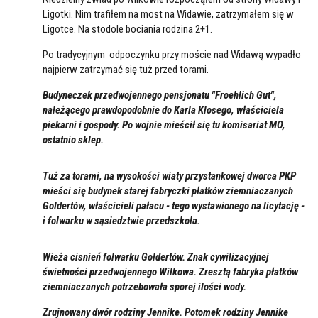
Ligotki. Nim trafiłem na most na Widawie, zatrzymałem się w
Ligotce. Na stodole bociania rodzina 2+1.
Po tradycyjnym odpoczynku przy moście nad Widawą wypadło
najpierw zatrzymać się tuż przed torami.
Budyneczek przedwojennego pensjonatu "Froehlich Gut",
należącego prawdopodobnie do Karla Klosego, właściciela
piekarni i gospody. Po wojnie mieścił się tu komisariat MO,
ostatnio sklep.
Tuż za torami, na wysokości wiaty przystankowej dworca PKP
mieści się budynek starej fabryczki płatków ziemniaczanych
Goldertów, właścicieli pałacu - tego wystawionego na licytację -
i folwarku w sąsiedztwie przedszkola.
Wieża cisnień folwarku Goldertów. Znak cywilizacyjnej
świetności przedwojennego Wilkowa. Zresztą fabryka płatków
ziemniaczanych potrzebowała sporej ilości wody.
Zrujnowany dwór rodziny Jennike. Potomek rodziny Jennike