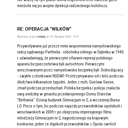
mieściła się po wojnie dyrekcja radzieckiego kołchozu.
RE: OPERACJA "WILKÓW"
Wysłane przez
entedy
w 10. Sierpień 2010 - 9:10
Przywoływane już przeze mnie wspomnienia namysłowskiego
radcy sądowego Partheila - robotnika rolnego w Dębniku w 1945
r. uświadamiają, że pierwszymi ofiarami represji polskiego
aparatu bezpieczeństwa byli autochtoni. Pierwszymi
aresztowanymi przez namysłowska bezpiekę byli Dolnoślązacy
- zwykle członkowie NSDAP. Przetrzymywano ich i bito podczas
śledztwa kilkanaście tygodni. Jeden z nich, Gustaw Sasse,
zmarl podczas przesłuchań. Polska bezpieka i policja znalazła
swą siedzibę w gmachu przedwojennego Domu Starców
"Bethania". Dzisiaj budynek Gimnazjum nr 2, a wcześniej Bursa
LO. Pisze o tym, bo podczas najazdu przewodników opolskich i
wrocławskich w 2009 r. po obejrzeniu impresyjnego filmu
młodzieży Gimnazjum nr 2, nagrodzonego na krajowym
konkursie, jeden ze śląskich przewodników z Opola zwrócił