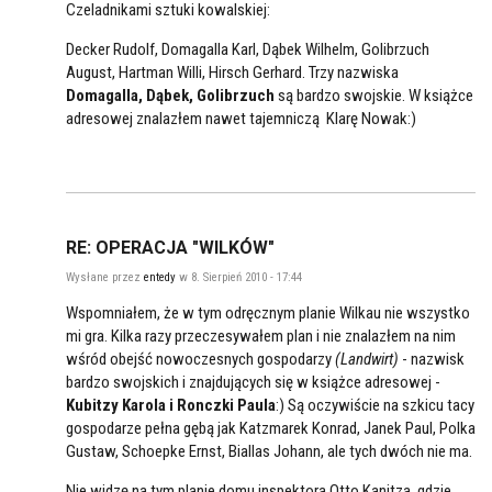
Czeladnikami sztuki kowalskiej:
Decker Rudolf, Domagalla Karl, Dąbek Wilhelm, Golibrzuch
August, Hartman Willi, Hirsch Gerhard. Trzy nazwiska
Domagalla, Dąbek, Golibrzuch
są bardzo swojskie. W książce
adresowej znalazłem nawet tajemniczą Klarę Nowak:)
RE: OPERACJA "WILKÓW"
Wysłane przez
entedy
w 8. Sierpień 2010 - 17:44
Wspomniałem, że w tym odręcznym planie Wilkau nie wszystko
mi gra. Kilka razy przeczesywałem plan i nie znalazłem na nim
wśród obejść nowoczesnych gospodarzy
(Landwirt)
- nazwisk
bardzo swojskich i znajdujących się w książce adresowej -
Kubitzy Karola i Ronczki Paula
:) Są oczywiście na szkicu tacy
gospodarze pełna gębą jak Katzmarek Konrad, Janek Paul, Polka
Gustaw, Schoepke Ernst, Biallas Johann, ale tych dwóch nie ma.
Nie widzę na tym planie domu inspektora Otto Kanitza, gdzie