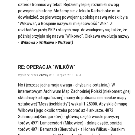
czterostronnicowy tekst. Będziemy lepiej rozumieli swoją
powojenną historię. Możemy sie z tekstu Kartschoke m. in.
dowiedzieć, że pierwszą powojenną polską nazwą wioski była
"Wilkowa", a Rosjanie nazywali miejscowość "Wilk". Z
rozkładów jazdy PKP i starych map dowiadujemy się także, że
później przyjęła się nazwa "Wilkowo". Ciekawa ewolucja nazwy
-
Wilkowa > Wilkowo > Wilków:)
RE: OPERACJA "WILKÓW"
Wysłane przez
entedy
w 3. Sierpień 2010 - 6:51
No i jeszcze jedna moja uwaga - chyba nie ostatnia;). W
internetowym Archiwum Map Zachodniej Polski (niekomercyjnej
składnicy kartograficznej) mamy do pobrania niemieckie mapy
sztabowe("Messtischblatty") wskali 1:25000. Aby skleić mapę
Wilkowa i jego okolic trzeba pobrać aż 4 arkusze. 4872
Schmograu(Smogorzów) - główną część wioski powyżej
torów; 4971 Lampersdorf (Mikowice) - dolną część, poniżej
torów; 4871 Bernstadt (Bierutów) - z Hohen Wilkau - Barskim