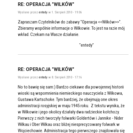
RE: OPERACJA "WILKÓW"
Wysłane przez
entedy
w 1. Sierpień 2010 - 19:06
Zapraszam Czytelników do zabawy "Operacja <<Wilków>>".
Zbieramy wspólnie informacje o Wilkowie. To jest na razie mój
wkład. Czekam na Wasze działanie.
"entedy"
RE: OPERACJA "WILKÓW"
Wysłane przez
entedy
w 8. Sierpień 2010 - 17:16
No to bawię się sam:) Bardzo ciekawe dla powojennej historii
wioski są wspomnienia niemieckiego nauczyciela z Wilkowa,
Gustawa Kartschoke. Tym bardziej, że obejmują one okres
administracji rosyjskiej w maju 1945 roku. Z tekstu wynika, że
w Wilkowie i jego okolicy działały dwa radzieckie kołchozy.
Pierwszy z nich tworzyły folwarki Goldertów i Jannike - Nider
Wilkau i Ober Wilkau oraz bliżej niesprecyzowany folwark w
Wojciechowie. Administracja tego pierwszego znajdowała się