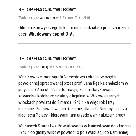
RE: OPERACJA "WILKÓW"
Wysłane przez
Webmaster
w 6. Sierpień 2010 - 21:01
Odnośnie powyższego linka - u mnie zadziałało po zaznaczeniu
opcji:
Wbudowany applet DjVu
.
RE: OPERACJA "WILKÓW"
Wysłane przez
entedy
w 8. Sierpień 2010 - 8:00
W najnowszej monografii Namysłowa i okolic, w części
powojennej opracowanej przez prof. Jana Kęsika znalazłem w
przypisie 37 na str. 290 informacje, że zmilitaryzowane
sowieckie kołchozy działały oficjalnie w Wilkowie i innych
wioskach powiatu do 8 marca 1946 r. - a więc rok i trzy
miesiące. Pracowali w nich Rosjanie, Ukrainki, Niemcy i z dużą
niechęcią Polacy - kierowani tam urzędowym nakazem pracy.
Wg danych Starostwa Powiatowego w Namysłowie do stycznia
1946 r. do gminy Wilków powróciło po ewakuacji do Kamiennej