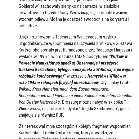
Goldertów" zachowały sie tylko na parterze, w siedzibie
powiatowego Urzędu Pracy. Wyróżniają się skomplikowanym
wzorem odlewu. Można je obejrzeć swobodnie na korytarzu i
półpiętrze.
Dzięki rozmowom z Tadeuszem Wincewiczem szybko
uzgodniliśmy, że wspomnienia nauczyciela z Wilkowa Gustawa
Kartschoke zostały przetłumaczone przez Tadeusza Harjasza i
wydane w 1995 r. w broszurze TMZN pod tytułem
"Wilków w
Powiecie Namysłów po upadku( Obserwacje i przeżycia
Gustawa Kartschoke, byłego nauczyciela z Wilkowa, a po wojnie
robotnika kołchozowego)"
w zeszycie
Namysłów i Wilków w
roku 1945 w relacjach [byłych] mieszkańców.
Oryginalny tytuł -
Wilkau, Kreis Namslau, nach dem Zusammenbruch.
Beobachtungen und Erlebnisse eines Kolchosearbeiters daselbst
Von Gustav Kartschoke.
Broszurę mozna nabyć w sklepiku T.
Wincewicza, na parterze budynku "Urzędu Skarbowego", gdzie
znajduje się również PUP.
Zainteresował mnie szczególnie kolejny fragment wspomnień
Kartschoke - kołchoźnika z musu, który dowodzi, że