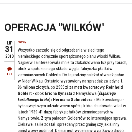
OPERACJA "WILKÓW"
entedy
LIP
31
Wszystko zaczęło się od odgrzebania w sieci tego
niemieckiego odręcznie sporządzonego planu wioski Wilkau.
2010
Najpierw zainteresowała mnie ta zlokalizowana tuż przy torach,
obok współczesnego składu węgla, fabryczka płatków
107
ziemniaczanych Golderta. Do tej rodziny należał również pałac
w Nider Wilkau. Ostatnio wystawiony na sprzedaż za jedyne 1,
86 miliona złotych, po 2555 zł za metr kwadratowy.
Reinhold
Goldert
- obok
Ericha Kynasta
z Namysłowa (
śląskiego
kartoflanego króla
) i
Hermana Schneidera
z Minkowskiego -
był największym udziałowcem spółki, która zbudowała w lat w
latach 1939-41 dużą fabrykę płatków ziemniaczanych w
Namysłowie. Z tym pałacem Goldertów to interesująca sprawa.
Ciekawe, za ile został sprzedany przez gminę czy jakiś inny
państwowy podmiot. Dzisiaj jest wyceniany wyjątkowo drogo.