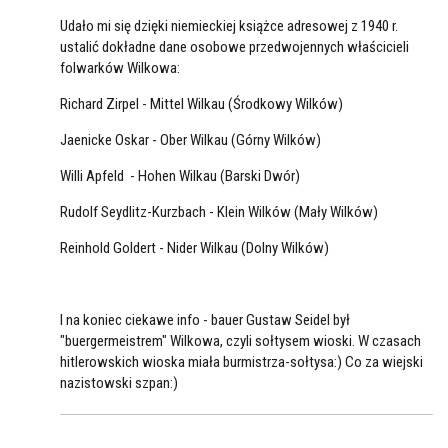
Udało mi się dzięki niemieckiej książce adresowej z 1940 r.
ustalić dokładne dane osobowe przedwojennych właścicieli
folwarków Wilkowa:
Richard Zirpel - Mittel Wilkau (Środkowy Wilków)
Jaenicke Oskar - Ober Wilkau (Górny Wilków)
Willi Apfeld - Hohen Wilkau (Barski Dwór)
Rudolf Seydlitz-Kurzbach - Klein Wilków (Mały Wilków)
Reinhold Goldert - Nider Wilkau (Dolny Wilków)
I na koniec ciekawe info - bauer Gustaw Seidel był
"buergermeistrem" Wilkowa, czyli sołtysem wioski. W czasach
hitlerowskich wioska miała burmistrza-sołtysa:) Co za wiejski
nazistowski szpan:)