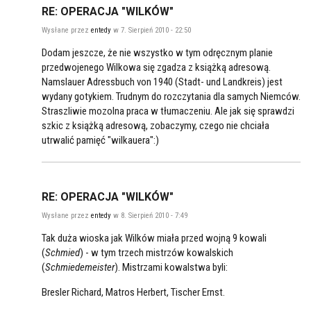
RE: OPERACJA "WILKÓW"
Wysłane przez
entedy
w 7. Sierpień 2010 - 22:50
Dodam jeszcze, że nie wszystko w tym odręcznym planie
przedwojenego Wilkowa się zgadza z książką adresową.
Namslauer Adressbuch von 1940 (Stadt- und Landkreis) jest
wydany gotykiem. Trudnym do rozczytania dla samych Niemców.
Straszliwie mozolna praca w tłumaczeniu. Ale jak się sprawdzi
szkic z książką adresową, zobaczymy, czego nie chciała
utrwalić pamięć "wilkauera":)
RE: OPERACJA "WILKÓW"
Wysłane przez
entedy
w 8. Sierpień 2010 - 7:49
Tak duża wioska jak Wilków miała przed wojną 9 kowali
(
Schmied
) - w tym trzech mistrzów kowalskich
(
Schmiedemeister
). Mistrzami kowalstwa byli:
Bresler Richard, Matros Herbert, Tischer Ernst.