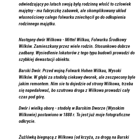
odwiedzający po latach swoją byłą rodzinną włość to człowiek
majętny - ma fabryczkę zabawek, ale skomplikowany układ
własnościowy całego folwarku zniechęcił go do odkupienia
rodzinnego majątku.
Następny dwór Wilkowa - Mittel Wilkau, Folwarku Środkowy
Wilków. Zamieszkany przez wiele rodzin. Stosunkowo dobrze
zadbany. Wysiedlenie lokatorów z tego typu budowli prowadzi do
szybkiej dewastacji obiektu.
Barski Dwór. Przed wojną Folwark Hohen Wilkau, Wysoki
Wilków. W głębi za stodołą ciekawy dworek, ale zeszpecony byle
jakim remontem. Nim sie tu dojedzie od strony Wilkowa, trzeba
się napedałować, bo szutrowa droga z Wilkowa prowadzi cały
czas pod górę.
Dwór i wielką oborę - stodołę w Barskim Dworze (Wysokim
Wilkowie) postawiono w 1888 r. To jest już moje fotograficzne
odkrycie.
Żużlówką biegnącą z Wilkowa (od krzyża, za drogą na Barski