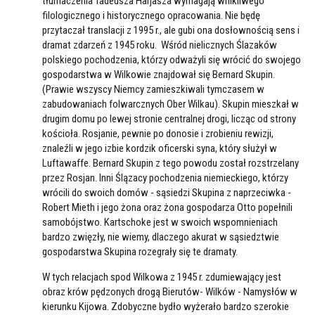
tłumaczenia Tadeusza Harjasza wymagają wnikliwego
filologicznego i historycznego opracowania. Nie będę
przytaczał translacji z 1995 r., ale gubi ona dosłownością sens i
dramat zdarzeń z 1945 roku. Wśród nielicznych Ślazaków
polskiego pochodzenia, którzy odważyli się wrócić do swojego
gospodarstwa w Wilkowie znajdował się Bernard Skupin.
(Prawie wszyscy Niemcy zamieszkiwali tymczasem w
zabudowaniach folwarcznych Ober Wilkau). Skupin mieszkał w
drugim domu po lewej stronie centralnej drogi, licząc od strony
kościoła. Rosjanie, pewnie po donosie i zrobieniu rewizji,
znaleźli w jego izbie kordzik oficerski syna, który służył w
Luftawaffe. Bernard Skupin z tego powodu został rozstrzelany
przez Rosjan. Inni Ślązacy pochodzenia niemieckiego, którzy
wrócili do swoich domów - sąsiedzi Skupina z naprzeciwka -
Robert Mieth i jego żona oraz żona gospodarza Otto popełnili
samobójstwo. Kartschoke jest w swoich wspomnieniach
bardzo zwięzły, nie wiemy, dlaczego akurat w sąsiedztwie
gospodarstwa Skupina rozegrały się te dramaty.
W tych relacjach spod Wilkowa z 1945 r. zdumiewający jest
obraz krów pędzonych drogą Bierutów- Wilków - Namysłów w
kierunku Kijowa. Zdobyczne bydło wyżerało bardzo szerokie