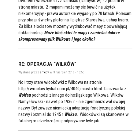
Dworem i wreszcie 4972 Namslau (Namysłów) - z polami w
stronę miasta. Z mapami możemy sie bawić na użytek
niekomercyjny - prawa autorskie wygasły po 70 latach. Polecam
przy okazji świetny ploter na II piętrze Starostwa, usługi ksero.
Za kilka złociszów możemy wydrukować mapy z powalającą
dokładnością.
Może ktoś sklei te mapy i zamieści dobrze
skompresowany plik Wilkowa i jego okolic?
RE: OPERACJA "WILKÓW"
Wysłane przez
entedy
w 3. Sierpień 2010 - 16:50
No i trzy stare widokówki z Wilkowa na stronie
http://wroclaw.hydral.com.pl/4040,miasto.html. Ta czwarta z
Wolfau
pochodzi z innego dolnośląskiego Wilkowa. Wilków
Namysłowski - nawet po 1936 r. - nie zgermanizował swojej
nazwy. Był zawsze niemiecką adaptacją fonetyczną polskiej
nazwy i brzmiał do 1945 r.
Wilkau.
Widokówki są skanowne w
fatalnej rozdzielczości i podpisywane byle jak.