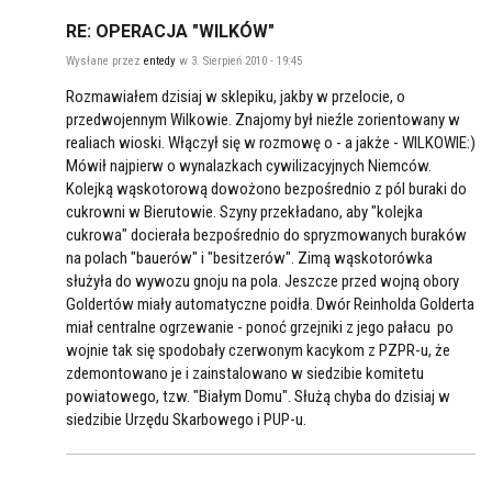
RE: OPERACJA "WILKÓW"
Wysłane przez
entedy
w 3. Sierpień 2010 - 19:45
Rozmawiałem dzisiaj w sklepiku, jakby w przelocie, o
przedwojennym Wilkowie. Znajomy był nieźle zorientowany w
realiach wioski. Włączył się w rozmowę o - a jakże - WILKOWIE:)
Mówił najpierw o wynalazkach cywilizacyjnych Niemców.
Kolejką wąskotorową dowożono bezpośrednio z pól buraki do
cukrowni w Bierutowie. Szyny przekładano, aby "kolejka
cukrowa" docierała bezpośrednio do spryzmowanych buraków
na polach "bauerów" i "besitzerów". Zimą wąskotorówka
służyła do wywozu gnoju na pola. Jeszcze przed wojną obory
Goldertów miały automatyczne poidła. Dwór Reinholda Golderta
miał centralne ogrzewanie - ponoć grzejniki z jego pałacu po
wojnie tak się spodobały czerwonym kacykom z PZPR-u, że
zdemontowano je i zainstalowano w siedzibie komitetu
powiatowego, tzw. "Białym Domu". Służą chyba do dzisiaj w
siedzibie Urzędu Skarbowego i PUP-u.