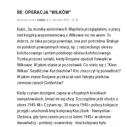
RE: OPERACJA "WILKÓW"
Wysłane przez
entedy
w 5. Sierpień 2010 - 22:30
Kubo_3a, kronikę autorstwa R. Majchera przeglądałem, o pracy
nad książką wspomnieniową o Wilkowie nic nie wiem. To
dobrze, że taka pozycja powstaje, ona jest potrzebna. Brakuje
mi polskich powojennych relacji, np. z radzieckiego okresu
kołchozowego i potem polskiego okresu kołchozowego.
Trzeba przecież ustalić, kiedy Rosjanie opuścili folwarki w
Wilkowie. W jakim stanie je pozostawili. Co stało się z "Klein
Wilkau" Seydlitzów-Kurzbachów? Kto zniszczył tę posiadłość?
W jakim stanie Rosjanie przekazali nam fabrykę płatków
ziemniaczanych Goldertów?
Kiedy czytam dostępne zapisy w oficjalnych kronikach
namysłowskich, śmiać mi się chcę. Szczególnie jeśli chodzi o
okres 1945-48 r. Czytam np., 30 marca 1945 r. polscy kolejarze
przejęli i uruchomili linię kolejową Kluczbork - Namysłów -
Oleśnica, gdy tymczasem jeszcze latem 1945 r. w okresie
dwuwładzy - polskiej i sowieckiej - linia kolejowa była