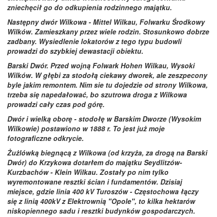
zniechęcił go do odkupienia rodzinnego majątku.
Następny dwór Wilkowa - Mittel Wilkau, Folwarku Środkowy
Wilków. Zamieszkany przez wiele rodzin. Stosunkowo dobrze
zadbany. Wysiedlenie lokatorów z tego typu budowli
prowadzi do szybkiej dewastacji obiektu.
Barski Dwór. Przed wojną Folwark Hohen Wilkau, Wysoki
Wilków. W głębi za stodołą ciekawy dworek, ale zeszpecony
byle jakim remontem. Nim sie tu dojedzie od strony Wilkowa,
trzeba się napedałować, bo szutrowa droga z Wilkowa
prowadzi cały czas pod górę.
Dwór i wielką oborę - stodołę w Barskim Dworze (Wysokim
Wilkowie) postawiono w 1888 r. To jest już moje
fotograficzne odkrycie.
Żużlówką biegnącą z Wilkowa (od krzyża, za drogą na Barski
Dwór)
do Krzykowa dotarłem do majątku Seydlitzów-
Kurzbachów - Klein Wilkau. Zostały po nim tylko
wyremontowane resztki ścian i fundamentów. Dzisiaj
miejsce, gdzie linia 400 kV Turoszów - Częstochowa łączy
się z linią 400kV z Elektrownią "Opole", to kilka hektarów
niskopiennego sadu i resztki budynków gospodarczych.