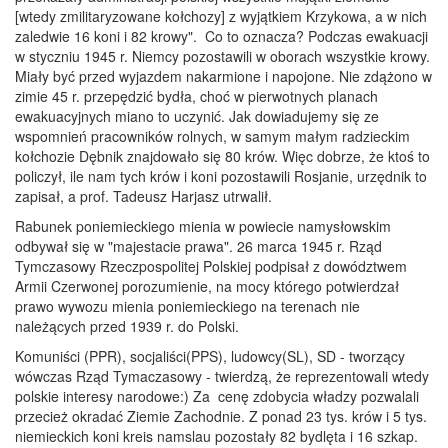
[wtedy zmilitaryzowane kołchozy] z wyjątkiem Krzykowa, a w nich
zaledwie 16 koni i 82 krowy". Co to oznacza? Podczas ewakuacji
w styczniu 1945 r. Niemcy pozostawili w oborach wszystkie krowy.
Miały być przed wyjazdem nakarmione i napojone. Nie zdążono w
zimie 45 r. przepędzić bydła, choć w pierwotnych planach
ewakuacyjnych miano to uczynić. Jak dowiadujemy się ze
wspomnień pracowników rolnych, w samym małym radzieckim
kołchozie Dębnik znajdowało się 80 krów. Więc dobrze, że ktoś to
policzył, ile nam tych krów i koni pozostawili Rosjanie, urzędnik to
zapisał, a prof. Tadeusz Harjasz utrwalił.
Rabunek poniemieckiego mienia w powiecie namysłowskim
odbywał się w "majestacie prawa". 26 marca 1945 r. Rząd
Tymczasowy Rzeczpospolitej Polskiej podpisał z dowództwem
Armii Czerwonej porozumienie, na mocy którego potwierdzał
prawo wywozu mienia poniemieckiego na terenach nie
należących przed 1939 r. do Polski.
Komuniści (PPR), socjaliści(PPS), ludowcy(SL), SD - tworzący
wówczas Rząd Tymaczasowy - twierdzą, że reprezentowali wtedy
polskie interesy narodowe:) Za cenę zdobycia władzy pozwalali
przecież okradać Ziemie Zachodnie. Z ponad 23 tys. krów i 5 tys.
niemieckich koni kreis namslau pozostały 82 bydlęta i 16 szkap.