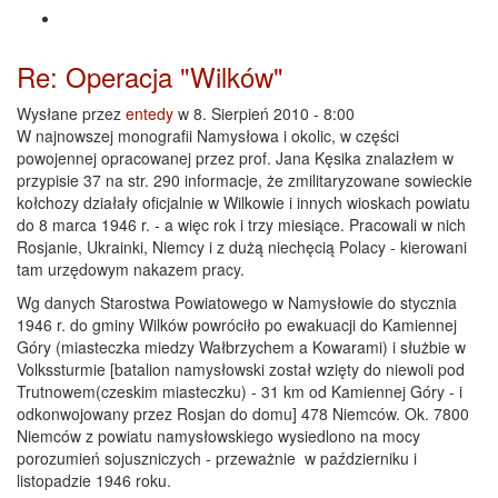
Re: Operacja "Wilków"
Wysłane przez
entedy
w 8. Sierpień 2010 - 8:00
W najnowszej monografii Namysłowa i okolic, w części
powojennej opracowanej przez prof. Jana Kęsika znalazłem w
przypisie 37 na str. 290 informacje, że zmilitaryzowane sowieckie
kołchozy działały oficjalnie w Wilkowie i innych wioskach powiatu
do 8 marca 1946 r. - a więc rok i trzy miesiące. Pracowali w nich
Rosjanie, Ukrainki, Niemcy i z dużą niechęcią Polacy - kierowani
tam urzędowym nakazem pracy.
Wg danych Starostwa Powiatowego w Namysłowie do stycznia
1946 r. do gminy Wilków powróciło po ewakuacji do Kamiennej
Góry (miasteczka miedzy Wałbrzychem a Kowarami) i służbie w
Volkssturmie [batalion namysłowski został wzięty do niewoli pod
Trutnowem(czeskim miasteczku) - 31 km od Kamiennej Góry - i
odkonwojowany przez Rosjan do domu] 478 Niemców. Ok. 7800
Niemców z powiatu namysłowskiego wysiedlono na mocy
porozumień sojuszniczych - przeważnie w październiku i
listopadzie 1946 roku.