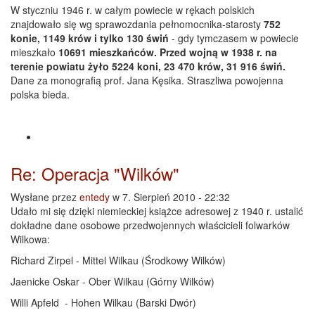
W styczniu 1946 r. w całym powiecie w rękach polskich
znajdowało się wg sprawozdania pełnomocnika-starosty
752
konie, 1149 krów i tylko 130 świń
- gdy tymczasem w powiecie
mieszkało
10691 mieszkańców.
Przed wojną w 1938 r. na
terenie powiatu żyło 5224 koni, 23 470 krów, 31 916 świń.
Dane za monografią prof. Jana Kęsika. Straszliwa powojenna
polska bieda.
Re: Operacja "Wilków"
Wysłane przez
entedy
w 7. Sierpień 2010 - 22:32
Udało mi się dzięki niemieckiej książce adresowej z 1940 r. ustalić
dokładne dane osobowe przedwojennych właścicieli folwarków
Wilkowa:
Richard Zirpel - Mittel Wilkau (Środkowy Wilków)
Jaenicke Oskar - Ober Wilkau (Górny Wilków)
Willi Apfeld - Hohen Wilkau (Barski Dwór)