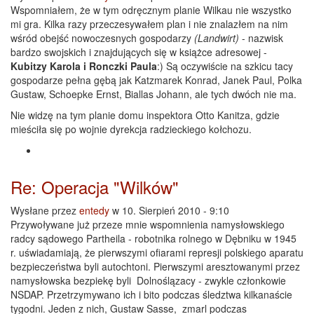
Wspomniałem, że w tym odręcznym planie Wilkau nie wszystko
mi gra. Kilka razy przeczesywałem plan i nie znalazłem na nim
wśród obejść nowoczesnych gospodarzy
(Landwirt)
- nazwisk
bardzo swojskich i znajdujących się w książce adresowej -
Kubitzy Karola i Ronczki Paula
:) Są oczywiście na szkicu tacy
gospodarze pełna gębą jak Katzmarek Konrad, Janek Paul, Polka
Gustaw, Schoepke Ernst, Biallas Johann, ale tych dwóch nie ma.
Nie widzę na tym planie domu inspektora Otto Kanitza, gdzie
mieściła się po wojnie dyrekcja radzieckiego kołchozu.
Re: Operacja "Wilków"
Wysłane przez
entedy
w 10. Sierpień 2010 - 9:10
Przywoływane już przeze mnie wspomnienia namysłowskiego
radcy sądowego Partheila - robotnika rolnego w Dębniku w 1945
r. uświadamiają, że pierwszymi ofiarami represji polskiego aparatu
bezpieczeństwa byli autochtoni. Pierwszymi aresztowanymi przez
namysłowska bezpiekę byli Dolnoślązacy - zwykle członkowie
NSDAP. Przetrzymywano ich i bito podczas śledztwa kilkanaście
tygodni. Jeden z nich, Gustaw Sasse, zmarl podczas