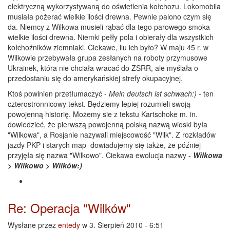
elektryczną wykorzystywaną do oświetlenia kołchozu. Lokomobila
musiała pożerać wielkie ilości drewna. Pewnie palono czym się
da. Niemcy z Wilkowa musieli rąbać dla tego parowego smoka
wielkie ilości drewna. Niemki pełły pola i obierały dla wszystkich
kołchoźników ziemniaki. Ciekawe, ilu ich było? W maju 45 r. w
Wilkowie przebywała grupa zesłanych na roboty przymusowe
Ukrainek, która nie chciała wracać do ZSRR, ale myślała o
przedostaniu się do amerykańskiej strefy okupacyjnej.
Ktoś powinien przetłumaczyć -
Mein deutsch ist schwach:)
- ten
czterostronnicowy tekst. Będziemy lepiej rozumieli swoją
powojenną historię. Możemy sie z tekstu Kartschoke m. in.
dowiedzieć, że pierwszą powojenną polską nazwą wioski była
"Wilkowa", a Rosjanie nazywali miejscowość "Wilk". Z rozkładów
jazdy PKP i starych map dowiadujemy się także, że później
przyjęła się nazwa "Wilkowo". Ciekawa ewolucja nazwy -
Wilkowa
> Wilkowo > Wilków:)
Re: Operacja "Wilków"
Wysłane przez
entedy
w 3. Sierpień 2010 - 6:51