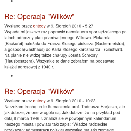
Re: Operacja "Wilków"
Wysłane przez
entedy
w 9. Sierpień 2010 - 5:27
Wypada mi jeszcze raz poprawić namslauera sporządzajacego po
latach odręczny plan przedwojennego Wilkowa. Piekarnia
(Backerei) należała do Franza Klosego piekarza (Backermeistra),
a gospoda(Gasthaus) do Karla Klosego karczmarza - (Gastwirt).
Na planie nie widzę także chałupy Josefa Schikory
(Hausbesitzera). Wszystkie te dane zebrałem na podstawie
książki adresowej z 1940 r.
Re: Operacja "Wilków"
Wysłane przez
entedy
w 9. Sierpień 2010 - 10:23
Narzekam trochę na te tłumaczenia prof. Tadeusza Harjasza, ale
jak dobrze, że one w ogóle są. Jak dobrze, że na przykład pod
datą 8 marca 1946 r. znalazł sie w powojennym kalendarium
naszego miasta i powiatu taki zapis: "Władze radzieckie
przekazały administracji polskiej wszystkie majątki ziemskie