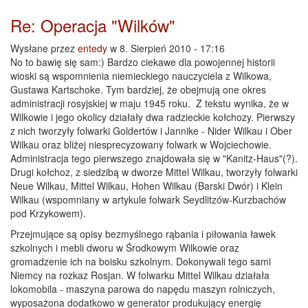
Re: Operacja "Wilków"
Wysłane przez
entedy
w 8. Sierpień 2010 - 17:16
No to bawię się sam:) Bardzo ciekawe dla powojennej historii
wioski są wspomnienia niemieckiego nauczyciela z Wilkowa,
Gustawa Kartschoke. Tym bardziej, że obejmują one okres
administracji rosyjskiej w maju 1945 roku. Z tekstu wynika, że w
Wilkowie i jego okolicy działały dwa radzieckie kołchozy. Pierwszy
z nich tworzyły folwarki Goldertów i Jannike - Nider Wilkau i Ober
Wilkau oraz bliżej niesprecyzowany folwark w Wojciechowie.
Administracja tego pierwszego znajdowała się w "Kanitz-Haus"(?).
Drugi kołchoz, z siedzibą w dworze Mittel Wilkau, tworzyły folwarki
Neue Wilkau, Mittel Wilkau, Hohen Wilkau (Barski Dwór) i Klein
Wilkau (wspomniany w artykule folwark Seydlitzów-Kurzbachów
pod Krzykowem).
Przejmujące są opisy bezmyślnego rąbania i piłowania ławek
szkolnych i mebli dworu w Środkowym Wilkowie oraz
gromadzenie ich na boisku szkolnym. Dokonywali tego sami
Niemcy na rozkaz Rosjan. W folwarku Mittel Wilkau działała
lokomobila - maszyna parowa do napędu maszyn rolniczych,
wyposażona dodatkowo w generator produkujący energię