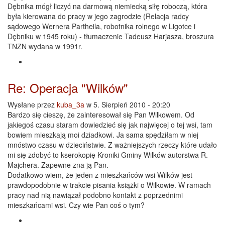
Dębnika mógł liczyć na darmową niemiecką siłę roboczą, która
była kierowana do pracy w jego zagrodzie (Relacja radcy
sądowego Wernera Partheila, robotnika rolnego w Ligotce i
Dębniku w 1945 roku) - tłumaczenie Tadeusz Harjasza, broszura
TNZN wydana w 1991r.
Re: Operacja "Wilków"
Wysłane przez
kuba_3a
w 5. Sierpień 2010 - 20:20
Bardzo się cieszę, że zainteresował się Pan Wilkowem. Od
jakiegoś czasu staram dowiedzieć się jak najwięcej o tej wsi, tam
bowiem mieszkają moi dziadkowi. Ja sama spędziłam w niej
mnóstwo czasu w dzieciństwie. Z ważniejszych rzeczy które udało
mi się zdobyć to kserokopię Kroniki Gminy Wilków autorstwa R.
Majchera. Zapewne zna ją Pan.
Dodatkowo wiem, że jeden z mieszkańców wsi Wilków jest
prawdopodobnie w trakcie pisania książki o Wilkowie. W ramach
pracy nad nią nawiązał podobno kontakt z poprzednimi
mieszkańcami wsi. Czy wie Pan coś o tym?