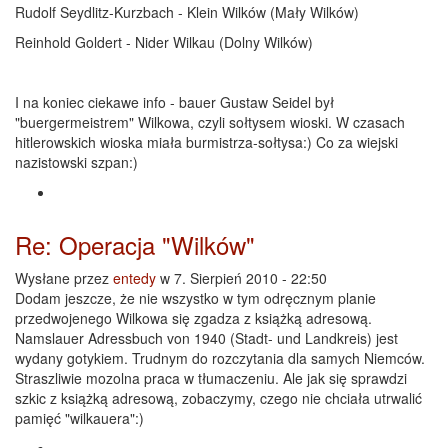
Rudolf Seydlitz-Kurzbach - Klein Wilków (Mały Wilków)
Reinhold Goldert - Nider Wilkau (Dolny Wilków)
I na koniec ciekawe info - bauer Gustaw Seidel był
"buergermeistrem" Wilkowa, czyli sołtysem wioski. W czasach
hitlerowskich wioska miała burmistrza-sołtysa:) Co za wiejski
nazistowski szpan:)
Re: Operacja "Wilków"
Wysłane przez
entedy
w 7. Sierpień 2010 - 22:50
Dodam jeszcze, że nie wszystko w tym odręcznym planie
przedwojenego Wilkowa się zgadza z książką adresową.
Namslauer Adressbuch von 1940 (Stadt- und Landkreis) jest
wydany gotykiem. Trudnym do rozczytania dla samych Niemców.
Straszliwie mozolna praca w tłumaczeniu. Ale jak się sprawdzi
szkic z książką adresową, zobaczymy, czego nie chciała utrwalić
pamięć "wilkauera":)