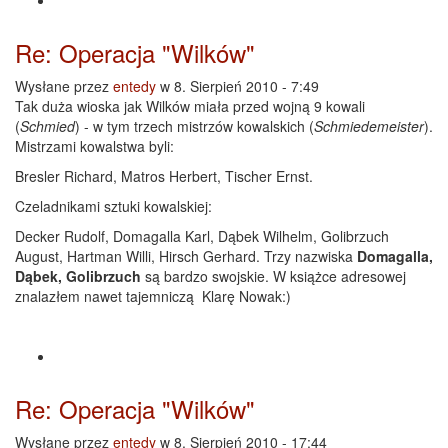
Re: Operacja "Wilków"
Wysłane przez
entedy
w 8. Sierpień 2010 - 7:49
Tak duża wioska jak Wilków miała przed wojną 9 kowali
(
Schmied
) - w tym trzech mistrzów kowalskich (
Schmiedemeister
).
Mistrzami kowalstwa byli:
Bresler Richard, Matros Herbert, Tischer Ernst.
Czeladnikami sztuki kowalskiej:
Decker Rudolf, Domagalla Karl, Dąbek Wilhelm, Golibrzuch
August, Hartman Willi, Hirsch Gerhard. Trzy nazwiska
Domagalla,
Dąbek, Golibrzuch
są bardzo swojskie. W książce adresowej
znalazłem nawet tajemniczą Klarę Nowak:)
Re: Operacja "Wilków"
Wysłane przez
entedy
w 8. Sierpień 2010 - 17:44