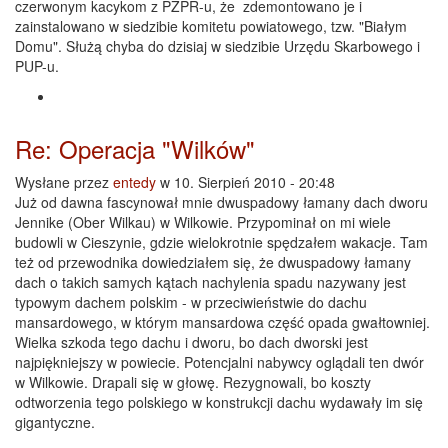
czerwonym kacykom z PZPR-u, że zdemontowano je i
zainstalowano w siedzibie komitetu powiatowego, tzw. "Białym
Domu". Służą chyba do dzisiaj w siedzibie Urzędu Skarbowego i
PUP-u.
Re: Operacja "Wilków"
Wysłane przez
entedy
w 10. Sierpień 2010 - 20:48
Już od dawna fascynował mnie dwuspadowy łamany dach dworu
Jennike (Ober Wilkau) w Wilkowie. Przypominał on mi wiele
budowli w Cieszynie, gdzie wielokrotnie spędzałem wakacje. Tam
też od przewodnika dowiedziałem się, że dwuspadowy łamany
dach o takich samych kątach nachylenia spadu nazywany jest
typowym dachem polskim - w przeciwieństwie do dachu
mansardowego, w którym mansardowa część opada gwałtowniej.
Wielka szkoda tego dachu i dworu, bo dach dworski jest
najpiękniejszy w powiecie. Potencjalni nabywcy oglądali ten dwór
w Wilkowie. Drapali się w głowę. Rezygnowali, bo koszty
odtworzenia tego polskiego w konstrukcji dachu wydawały im się
gigantyczne.