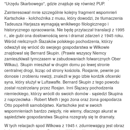
"Urzędu Skarbowego", gdzie znajduje się również PUP.
Zainteresował mnie szczególnie kolejny fragment wspomnień
Kartschoke - kołchoźnika z musu, który dowodzi, że tłumaczenia
Tadeusza Harjasza wymagają wnikliwego filologicznego i
historycznego opracowania. Nie będę przytaczał translacji z 1995
r., ale gubi ona dosłownością sens i dramat zdarzeń z 1945 roku.
Wśród nielicznych Ślazaków polskiego pochodzenia, którzy
odważyli się wrócić do swojego gospodarstwa w Wilkowie
znajdował się Bernard Skupin. (Prawie wszyscy Niemcy
zamieszkiwali tymczasem w zabudowaniach folwarcznych Ober
Wilkau). Skupin mieszkał w drugim domu po lewej stronie
centralnej drogi, licząc od strony kościoła. Rosjanie, pewnie po
donosie i zrobieniu rewizji, znaleźli w jego izbie kordzik oficerski
syna, który służył w Luftawaffe. Bernard Skupin z tego powodu
został rozstrzelany przez Rosjan. Inni Ślązacy pochodzenia
niemieckiego, którzy wrócili do swoich domów - sąsiedzi Skupina
z naprzeciwka - Robert Mieth i jego żona oraz żona gospodarza
Otto popełnili samobójstwo. Kartschoke jest w swoich
wspomnieniach bardzo zwięzły, nie wiemy, dlaczego akurat w
sąsiedztwie gospodarstwa Skupina rozegrały się te dramaty.
W tych relacjach spod Wilkowa z 1945 r. zdumiewający jest obraz