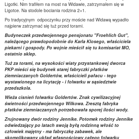
Ligotki. Nim trafiłem na most na Widawie, zatrzymałem się w
Ligotce. Na stodole bociania rodzina 2+1.
Po tradycyjnym odpoczynku przy moście nad Widawą wypadło
najpierw zatrzymać się tuż przed torami.
Budyneczek przedwojennego pensjonatu "Froehlich Gut",
należącego prawdopodobnie do Karla Klosego, właściciela
piekarni i gospody. Po wojnie mieścił się tu komisariat MO,
ostatnio sklep.
Tuż za torami, na wysokości wiaty przystankowej dworca
PKP mieści się budynek starej fabryczki płatków
ziemniaczanych Goldertów, właścicieli pałacu - tego
wystawionego na licytację -
i folwarku w sąsiedztwie
przedszkola.
Wieża cisnień folwarku Goldertów. Znak cywilizacyjnej
świetności przedwojennego Wilkowa. Zresztą fabryka
płatków ziemniaczanych potrzebowała sporej ilości wody.
Zrujnowany dwór rodziny Jennike. Potomek rodziny Jennike
odwiedzający po latach swoją byłą rodzinną włość to
człowiek majętny - ma fabryczkę zabawek, ale
skomplikowany układ własnościowy całego folwarku