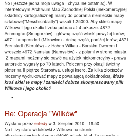
No i jeszcze jedna moja uwaga - chyba nie ostatnia;). W
internetowym Archiwum Map Zachodniej Polski (niekomercyjnej
składnicy kartograficznej) mamy do pobrania niemieckie mapy
sztabowe("Messtischblatty") wskali 1:25000. Aby skleić mapę
Wilkowa i jego okolic trzeba pobrać aż 4 arkusze. 4872
Schmograu(Smogorzów) - główną część wioski powyżej torów;
4971 Lampersdorf (Mikowice) - dolną część, poniżej torów; 4871
Bernstadt (Bierutów) - z Hohen Wilkau - Barskim Dworem i
wreszcie 4972 Namslau (Namysłów) - z polami w stronę miasta.
Z mapami możemy sie bawić na użytek niekomercyjny - prawa
autorskie wygasły po 70 latach. Polecam przy okazji świetny
ploter na II piętrze Starostwa, usługi ksero. Za kilka złociszów
możemy wydrukować mapy z powalającą dokładnością.
Może
ktoś sklei te mapy i zamieści dobrze skompresowany plik
Wilkowa i jego okolic?
Re: Operacja "Wilków"
Wysłane przez
entedy
w 3. Sierpień 2010 - 16:50
No i trzy stare widokówki z Wilkowa na stronie
http://wroclaw.hydral.com.pl/4040,miasto.html. Ta czwarta z