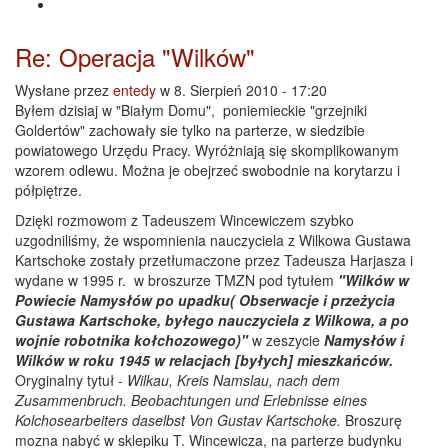
Re: Operacja "Wilków"
Wysłane przez
entedy
w 8. Sierpień 2010 - 17:20
Byłem dzisiaj w "Białym Domu", poniemieckie "grzejniki
Goldertów" zachowały sie tylko na parterze, w siedzibie
powiatowego Urzędu Pracy. Wyróżniają się skomplikowanym
wzorem odlewu. Można je obejrzeć swobodnie na korytarzu i
półpiętrze.
Dzięki rozmowom z Tadeuszem Wincewiczem szybko
uzgodniliśmy, że wspomnienia nauczyciela z Wilkowa Gustawa
Kartschoke zostały przetłumaczone przez Tadeusza Harjasza i
wydane w 1995 r. w broszurze TMZN pod tytułem
"Wilków w
Powiecie Namysłów po upadku( Obserwacje i przeżycia
Gustawa Kartschoke, byłego nauczyciela z Wilkowa, a po
wojnie robotnika kołchozowego)"
w zeszycie
Namysłów i
Wilków w roku 1945 w relacjach [byłych] mieszkańców.
Oryginalny tytuł -
Wilkau, Kreis Namslau, nach dem
Zusammenbruch. Beobachtungen und Erlebnisse eines
Kolchosearbeiters daselbst Von Gustav Kartschoke.
Broszurę
mozna nabyć w sklepiku T. Wincewicza, na parterze budynku