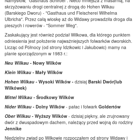
Namysłów, "Gasthaus Schirbel". Nieco mniejsza z masarnią, na
skrzyżowaniu drogi centralnej z drogą do Hohen Wilkau
(Barskiego Dworu) - "Gasthaus und Fleischerei Wilhelma
Ulbricha". Przez całą wioskę aż do Widawy prowadziła droga dla
pieszych i rowerów - "Sommer Weg".
Zaskakujący jest również podział Wilkowa, dla którego punktem
odniesienia jest położenie najważniejszych folwarków dworskich.
Licząc od Północy (od strony Idzikowic i Jakubowic) mamy na
planie sporządzonym w 1983 r.:
Neu Wilkau -
Nowy Wilków
Klein Wilkau -
Mały Wilków
Hohen Wilkau -
Wysoki Wilków -
dzisiaj
Barski Dwór(lub
Wilkówek)
Mittel Wilkau -
Środkowy Wilków
Nider Wilkau
- Dolny Wilków
- pałac i folwark
Goldertów
Ober Wilkau
- Wyższy Wilków
- dzisiaj piękny, ale zrujnowany
dwór z dwuspadowym dachem, należący przed wojną do rodziny
Jennike
Niedzielny zwiad po Wilkowie rozpocząłem od strony Widawy i