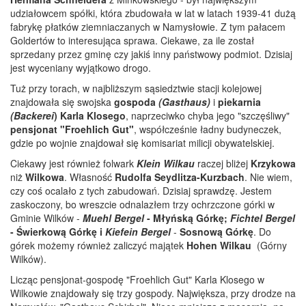
udziałowcem spółki, która zbudowała w lat w latach 1939-41 dużą
fabrykę płatków ziemniaczanych w Namysłowie. Z tym pałacem
Goldertów to interesująca sprawa. Ciekawe, za ile został
sprzedany przez gminę czy jakiś inny państwowy podmiot. Dzisiaj
jest wyceniany wyjątkowo drogo.
Tuż przy torach, w najbliższym sąsiedztwie stacji kolejowej
znajdowała się swojska
gospoda
(Gasthaus)
i
piekarnia
(Backerei
) Karla Klosego
, naprzeciwko chyba jego "szczęśliwy"
pensjonat "Froehlich Gut"
, współcześnie ładny budyneczek,
gdzie po wojnie znajdował się komisariat milicji obywatelskiej.
Ciekawy jest również folwark
Klein Wilkau
raczej bliżej
Krzykowa
niż
Wilkowa
. Własność
Rudolfa Seydlitza-Kurzbach
. Nie wiem,
czy coś ocalało z tych zabudowań. Dzisiaj sprawdzę. Jestem
zaskoczony, bo wreszcie odnalazłem trzy ochrzczone górki w
Gminie Wilków -
Muehl Bergel
- Młyńską Górkę;
Fichtel Bergel
- Świerkową Górkę i
Kiefein Bergel
-
Sosnową Górkę
. Do
górek możemy również zaliczyć majątek
Hohen Wilkau
(Górny
Wilków).
Licząc pensjonat-gospodę "Froehlich Gut" Karla Klosego w
Wilkowie znajdowały się trzy gospody. Największa, przy drodze na