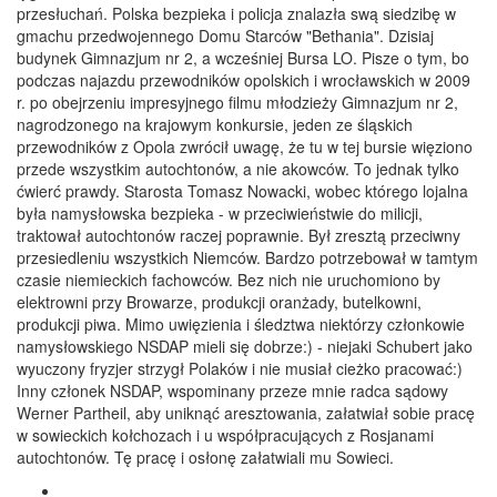
przesłuchań. Polska bezpieka i policja znalazła swą siedzibę w
gmachu przedwojennego Domu Starców "Bethania". Dzisiaj
budynek Gimnazjum nr 2, a wcześniej Bursa LO. Pisze o tym, bo
podczas najazdu przewodników opolskich i wrocławskich w 2009
r. po obejrzeniu impresyjnego filmu młodzieży Gimnazjum nr 2,
nagrodzonego na krajowym konkursie, jeden ze śląskich
przewodników z Opola zwrócił uwagę, że tu w tej bursie więziono
przede wszystkim autochtonów, a nie akowców. To jednak tylko
ćwierć prawdy. Starosta Tomasz Nowacki, wobec którego lojalna
była namysłowska bezpieka - w przeciwieństwie do milicji,
traktował autochtonów raczej poprawnie. Był zresztą przeciwny
przesiedleniu wszystkich Niemców. Bardzo potrzebował w tamtym
czasie niemieckich fachowców. Bez nich nie uruchomiono by
elektrowni przy Browarze, produkcji oranżady, butelkowni,
produkcji piwa. Mimo uwięzienia i śledztwa niektórzy członkowie
namysłowskiego NSDAP mieli się dobrze:) - niejaki Schubert jako
wyuczony fryzjer strzygł Polaków i nie musiał cieżko pracować:)
Inny członek NSDAP, wspominany przeze mnie radca sądowy
Werner Partheil, aby uniknąć aresztowania, załatwiał sobie pracę
w sowieckich kołchozach i u współpracujących z Rosjanami
autochtonów. Tę pracę i osłonę załatwiali mu Sowieci.