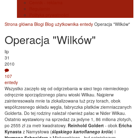
Cennik - reklama
Regulamin
Polityka prywatności
Strona główna
Blogi
Blog użytkownika entedy
Operacja "Wilków"
Operacja "Wilków"
lip
31
2010
107
entedy
Wszystko zaczęło się od odgrzebania w sieci tego niemieckiego
odręcznie sporządzonego planu wioski Wilkau. Najpierw
zainteresowała mnie ta zlokalizowana tuż przy torach, obok
współczesnego składu węgla, fabryczka płatków ziemniaczanych
Golderta. Do tej rodziny należał również pałac w Nider Wilkau.
Ostatnio wystawiony na sprzedaż za jedyne 1, 86 miliona złotych,
po 2555 zł za metr kwadratowy.
Reinhold Goldert
- obok
Ericha
Kynasta
z Namysłowa (
śląskiego kartoflanego króla
) i
Hermana Schneidera
z Minkowskiego - był największym