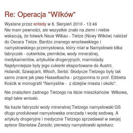
Re: Operacja "Wilków"
Wysłane przez
entedy
w 8. Sierpień 2010 - 13:46
Nie mam pewności, ale wszystkie znaki na ziemi i niebie
wskazują, że folwark Neue Wilkau - Tietze (Nowy Wilków) należał
do Oscara Tietze. Bardzo znanego wrocławskiego i
namysłowskiego przemysłowca, który miał w Namysłowie kilka
fabryczek - cukierków, pierników, wody mineralnej,
medykamentów, artykułów drogeryjnych, marmolady.
Najsłynniejsze były jego cukierki eksportowane do Austrii,
Holandii, Szwajcarii, Włoch, Serbii. Słodycze Tietzego były tak
samo znane jak piwo Hasselbacha - przypomina to prof. Elżbieta
Kościk w monografii "Namysłów - z dziejów miasta i okolic".
Nie znalazłem żadnego Tietzego na liście mieszkańców Wilkowa,
stąd takie wnioski.
Na bazie fabryczki wody mineralnej Tietzego namysłowski GS
długo produkował namysłowska oranżadę i wodę sodową. A
artykuły drogeryjne i medyczne Tietzego sprzedawał w swojej
aptece Stanisław Żarecki, pierwszy namysłowski aptekarz.