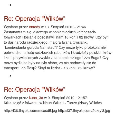
Re: Operacja "Wilków"
Wysłane przez
entedy
w 13. Sierpień 2010 - 21:46
Zastanawiam się, dlaczego w poniemieckich kołchozach-
folwarkach Rosjanie pozostawili nam 16 koni i 82 krowy. Czy był
to dar narodu radzieckiego, majora Iwana Owsianki,
"komiendanta goroda Namsłau"? Czy może tylko protokolarnie
potwierdzona ilość radzieckich rabunków i kradzieży polskich krów
i koni przywiezionych zwykle z sandomierskiego i zza Buga? Czy
może bydlątka były na tyle słabe, że nie nadawały się do
transportu do Rosji? Skąd ta liczba - 16 koni i 82 krowy?
Re: Operacja "Wilków"
Wysłane przez
kuba_3a
w 9. Sierpień 2010 - 21:57
Kilka zdjęć z folwarku w Neue Wilkau - Tietze (Nowy Wilków)
http://i36.tinypic.com/mcasd5.jpg http://i37.tinypic.com/2ezryi8.jpg