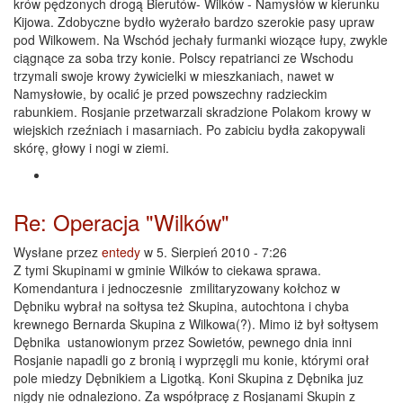
krów pędzonych drogą Bierutów- Wilków - Namysłów w kierunku
Kijowa. Zdobyczne bydło wyżerało bardzo szerokie pasy upraw
pod Wilkowem. Na Wschód jechały furmanki wiozące łupy, zwykle
ciągnące za soba trzy konie. Polscy repatrianci ze Wschodu
trzymali swoje krowy żywicielki w mieszkaniach, nawet w
Namysłowie, by ocalić je przed powszechny radzieckim
rabunkiem. Rosjanie przetwarzali skradzione Polakom krowy w
wiejskich rzeźniach i masarniach. Po zabiciu bydła zakopywali
skórę, głowy i nogi w ziemi.
Re: Operacja "Wilków"
Wysłane przez
entedy
w 5. Sierpień 2010 - 7:26
Z tymi Skupinami w gminie Wilków to ciekawa sprawa.
Komendantura i jednoczesnie zmilitaryzowany kołchoz w
Dębniku wybrał na sołtysa też Skupina, autochtona i chyba
krewnego Bernarda Skupina z Wilkowa(?). Mimo iż był sołtysem
Dębnika ustanowionym przez Sowietów, pewnego dnia inni
Rosjanie napadli go z bronią i wyprzęgli mu konie, którymi orał
pole miedzy Dębnikiem a Ligotką. Koni Skupina z Dębnika juz
nigdy nie odnaleziono. Za współpracę z Rosjanami Skupin z