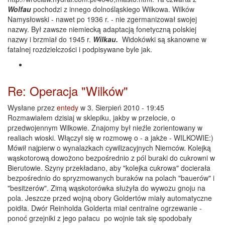
Wolfau
pochodzi z innego dolnośląskiego Wilkowa. Wilków
Namysłowski - nawet po 1936 r. - nie zgermanizował swojej
nazwy. Był zawsze niemiecką adaptacją fonetyczną polskiej
nazwy i brzmiał do 1945 r.
Wilkau.
Widokówki są skanowne w
fatalnej rozdzielczości i podpisywane byle jak.
Re: Operacja "Wilków"
Wysłane przez
entedy
w 3. Sierpień 2010 - 19:45
Rozmawiałem dzisiaj w sklepiku, jakby w przelocie, o
przedwojennym Wilkowie. Znajomy był nieźle zorientowany w
realiach wioski. Włączył się w rozmowę o - a jakże - WILKOWIE:)
Mówił najpierw o wynalazkach cywilizacyjnych Niemców. Kolejką
wąskotorową dowożono bezpośrednio z pól buraki do cukrowni w
Bierutowie. Szyny przekładano, aby "kolejka cukrowa" docierała
bezpośrednio do spryzmowanych buraków na polach "bauerów" i
"besitzerów". Zimą wąskotorówka służyła do wywozu gnoju na
pola. Jeszcze przed wojną obory Goldertów miały automatyczne
poidła. Dwór Reinholda Golderta miał centralne ogrzewanie -
ponoć grzejniki z jego pałacu po wojnie tak się spodobały