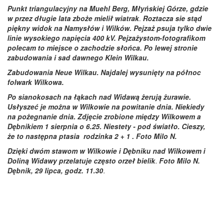
Punkt triangulacyjny na Muehl Berg, Młyńskiej Górze, gdzie
w przez długie lata zboże mielił wiatrak
.
Roztacza sie stąd
piękny widok na Namysłów i Wilków. Pejzaż psuja tylko dwie
linie wysokiego napięcia 400 kV. Pejzażystom-fotografikom
polecam to miejsce o zachodzie słońca. Po lewej stronie
zabudowania i sad dawnego Klein Wilkau.
Zabudowania Neue Wilkau.
Najdalej wysunięty na północ
folwark Wilkowa.
Po sianokosach na łąkach nad Widawą żerują żurawie.
Usłyszeć je można w Wilkowie na powitanie dnia. Niekiedy
na pożegnanie dnia. Zdjęcie zrobione między Wilkowem a
Dębnikiem
1 sierpnia o 6.25. Niestety - pod światło. Cieszy,
że to następna ptasia rodzinka 2 + 1 . Foto Milo N.
Dzięki dwóm stawom w Wilkowie i Dębniku nad Wilkowem i
Doliną Widawy przelatuje często
orzeł bielik
.
Foto Milo N.
Dębnik, 29 lipc
a, godz. 11.30
.