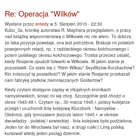
Re: Operacja "Wilków"
Wysłane przez
entedy
w 5. Sierpień 2010 - 22:30
Kubo_3a, kronikę autorstwa R. Majchera przeglądałem, o pracy
nad książką wspomnieniową o Wilkowie nic nie wiem. To dobrze,
że taka pozycja powstaje, ona jest potrzebna. Brakuje mi polskich
powojennych relacji, np. z radzieckiego okresu kołchozowego i
potem polskiego okresu kołchozowego. Trzeba przecież ustalić,
kiedy Rosjanie opuścili folwarki w Wilkowie. W jakim stanie je
pozostawili. Co stało się z "Klein Wilkau" Seydlitzów-Kurzbachów?
Kto zniszczył tę posiadłość? W jakim stanie Rosjanie przekazali
nam fabrykę płatków ziemniaczanych Goldertów?
Kiedy czytam dostępne zapisy w oficjalnych kronikach
namysłowskich, śmiać mi się chcę. Szczególnie jeśli chodzi o
okres 1945-48 r. Czytam np., 30 marca 1945 r. polscy kolejarze
przejęli i uruchomili linię kolejową Kluczbork - Namysłów -
Oleśnica, gdy tymczasem jeszcze latem 1945 r. w okresie
dwuwładzy - polskiej i sowieckiej - linia kolejowa była podzielona.
Jeden tor do Wrocławia był nasz, a drugi ruski:) Linią polską
kursował wtedy jeden pociąg dziennie.