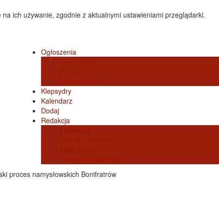
 na ich używanie, zgodnie z aktualnymi ustawieniami przeglądarki.
Ogłoszenia
Ogłoszenia
Praca
Nieruchomości
Klepsydry
Kalendarz
Dodaj
Redakcja
Redakcja
Cennik - reklama
Regulamin
Polityka prywatności
ski proces namysłowskich Bonifratrów