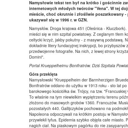
Namysłowie tekst ten był na krótko i gościnnie za
internetowych młodych twórców "Vena". W tej dojr
mieście, choć okrutnie i złośliwie poszatkowany - p
ukazywał się w 1996 r. w GZN.
Namysłów. Droga krajowa 451 (Oleśnica - Kluczbork). P
mieści się w nim szpital powiatowy. Z ceglanym tłem 
celtycki krzyż, jakby pokutny - z masywną podstawą. 
dokładnie litery fundacyjnej inskrypcji, bo przybyszó
przedwojenne fotografie. Na nich, z lewej strony krzyża
Domini".
Portal Krueppelheimu Bonifratrów. Dziś Szpitala Powia
Góra przeklęta
Namysłowski "Krueppelheim der Barmherzigen Brueder"
Bonifratrów oddano do użytku w 1913 roku - sto lat 
barokowego kościółka św. Trójcy, na tzw. "Francuskiej
To właśnie na tym niewielkim wypiętrzeniu terenu póź
złożono do masowych grobów 1360. Francuzów. Musiał
pozostałych 440. Gallijczyków pochowano na podmokłej 
Napoleona odpoczywali na krótkim postoju w Namysłow
przywlekli tyfus. Epidemia szybko objęła całe miasto.
nagich ciał. Na piaskowym pagórku do nie zasypanyc