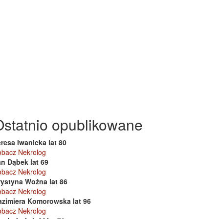
Ostatnio opublikowane
resa Iwanicka lat 80
obacz Nekrolog
an Dąbek lat 69
obacz Nekrolog
rystyna Woźna lat 86
obacz Nekrolog
azimiera Komorowska lat 96
obacz Nekrolog