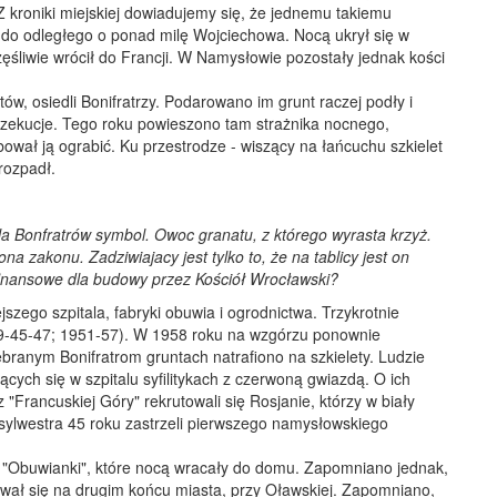
Z kroniki miejskiej dowiadujemy się, że jednemu takiemu
 do odległego o ponad milę Wojciechowa. Nocą ukrył się w
zęśliwie wrócił do Francji. W Namysłowie pozostały jednak kości
ów, osiedli Bonifratrzy. Podarowano im grunt raczej podły i
zekucje. Tego roku powieszono tam strażnika nocnego,
bował ją ograbić. Ku przestrodze - wiszący na łańcuchu szkielet
 rozpadł.
a Bonfratrów symbol. Owoc granatu, z którego wyrasta krzyż.
a zakonu. Zadziwiajacy jest tylko to, że na tablicy jest on
 finansowe dla budowy przez Kościół Wrocławski?
szego szpitala, fabryki obuwia i ogrodnictwa. Trzykrotnie
39-45-47; 1951-57). W 1958 roku na wzgórzu ponownie
ranym Bonifratrom gruntach natrafiono na szkielety. Ludzie
ących się w szpitalu syfilitykach z czerwoną gwiazdą. O ich
"Francuskiej Góry" rekrutowali się Rosjanie, którzy w biały
ylwestra 45 roku zastrzeli pierwszego namysłowskiego
z "Obuwianki", które nocą wracały do domu. Zapomniano jednak,
ał się na drugim końcu miasta, przy Oławskiej. Zapomniano,