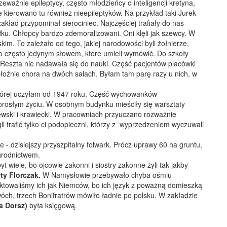
rzeważnie epileptycy, często młodzieńcy o inteligencji kretyna,
 że kierowano tu również nieepileptyków. Na przykład taki Jurek
akład przypominał sierociniec. Najczęściej trafiały do nas
łku. Chłopcy bardzo zdemoralizowani. Oni klęli jak szewcy. W
kim. To zależało od tego, jakiej narodowości byli żołnierze,
o często jedynym słowem, które umieli wymówić. Do szkoły
Reszta nie nadawała się do nauki. Część pacjentów placówki
obłożnie chora na dwóch salach. Byłam tam parę razy u nich, w
której uczyłam od 1947 roku. Część wychowanków
rosłym życiu. W osobnym budynku mieściły się warsztaty
szewski i krawiecki. W pracowniach przyuczano rozważnie
trafić tylko ci podopieczni, którzy z wyprzedzeniem wyczuwali
- dzisiejszy przyszpitalny folwark. Prócz uprawy 60 ha gruntu,
grodnictwem.
wiele, bo ojcowie zakonni i siostry zakonne żyli tak jakby
ty Florczak.
W Namysłowie przebywało chyba ośmiu
ktowaliśmy ich jak Niemców, bo ich język z poważną domieszką
óch, trzech Bonifratrów mówiło ładnie po polsku. W zakładzie
a Dorsz)
była księgową.