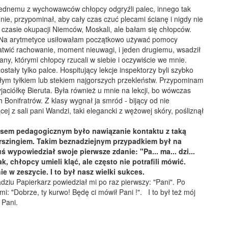
Jednemu z wychowawców chłopcy odgryźli palec, innego tak
mnie, przypominał, aby cały czas czuć plecami ścianę i nigdy nie
czasie okupacji Niemców, Moskali, ale bałam się chłopców.
ie. Na arytmetyce usiłowałam początkowo używać pomocy
atwić rachowanie, moment nieuwagi, i jeden drugiemu, wsadził
any, którymi chłopcy rzucali w siebie i oczywiście we mnie.
tały tylko palce. Hospitujący lekcje inspektorzy byli szybko
łym tyłkiem lub stekiem najgorszych przekleństw. Przypominam
aciółkę Bieruta. Była również u mnie na lekcji, bo wówczas
onifratrów. Z klasy wygnał ja smród - bijący od nie
j z sali pani Wandzi, taki elegancki z wężowej skóry, pośliznął
kcesem pedagogicznym było nawiązanie kontaktu z taką
rszingiem. Takim beznadziejnym przypadkiem był na
 wypowiedział swoje pierwsze zdanie: "Pa... ma... dzi...
ak, chłopcy umieli kląć, ale często nie potrafili mówić.
 w zeszycie. I to był nasz wielki sukces.
ziu Papierkarz powiedział mi po raz pierwszy: "Pani". Po
i: "Dobrze, ty kurwo! Będę ci mówił Pani !". I to był też mój
 Pani.