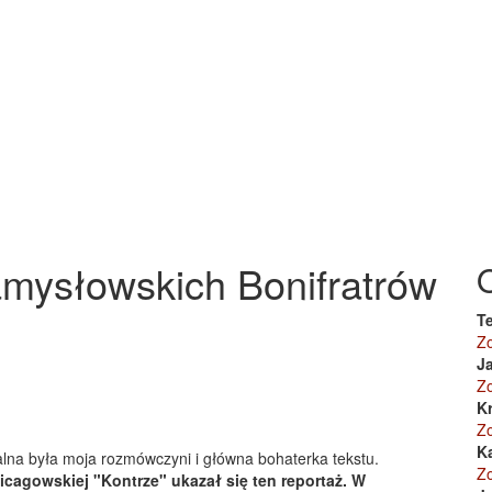
amysłowskich Bonifratrów
Te
Z
J
Z
K
Z
K
alna była moja rozmówczyni i główna bohaterka tekstu.
Z
hicagowskiej "Kontrze" ukazał się ten reportaż. W