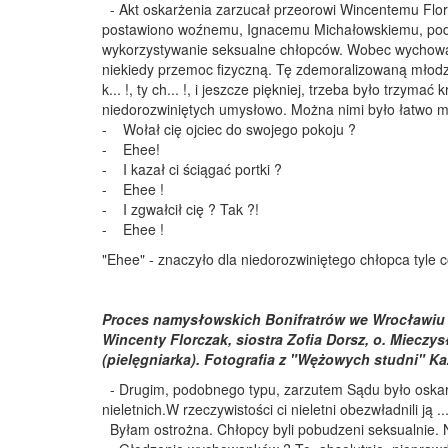
- Akt oskarżenia zarzucał przeorowi Wincentemu Flor
postawiono woźnemu, Ignacemu Michałowskiemu, podo
wykorzystywanie seksualne chłopców. Wobec wychowan
niekiedy przemoc fizyczną. Tę zdemoralizowaną młodzi
k... !, ty ch... !, i jeszcze piękniej, trzeba było trzy
niedorozwiniętych umysłowo. Można nimi było łatwo m
- Wołał cię ojciec do swojego pokoju ?
- Ehee!
- I kazał ci ściągać portki ?
- Ehee !
- I zgwałcił cię ? Tak ?!
- Ehee !
"Ehee" - znaczyło dla niedorozwiniętego chłopca tyle c
Proces namysłowskich Bonifratrów we Wrocławiu (2
Wincenty Florczak, siostra Zofia Dorsz, o. Miecz
(pielęgniarka). Fotografia z "Wężowych studni" Ka
- Drugim, podobnego typu, zarzutem Sądu było oska
nieletnich.W rzeczywistości ci nieletni obezwładnili ją ... i
Byłam ostrożna. Chłopcy byli pobudzeni seksualnie. Na