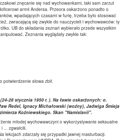
czakowi znęcanie się nad wychowankami, taki sam zarzut
ficerowi armii Andersa. Przeora oskarżono ponadto o
ków, wpadających czasami w furię, trzeba było stosować
eż, zwracającą się zwykle do nauczycieli i wychowawców: ty
mać krótko. UB do składania zeznań wybierało przede wszystkim
anipulować. Zeznania wyglądały zwykle tak:
o potwierdzenie słowa zbił.
4-28 stycznia 1950 r. ). Na ławie oskarżonych: o.
ysław Redel, Ignacy Michałowski (woźny), Jadwiga Śmieja
zimierza Koźniewskiego. Skan "Namislavii".
rżenie młodej wychowawczyni o wykorzystywanie seksualne
 ... zgwałcili.
 lekcjach zdarzały się przypadki jawnej masturbacji.