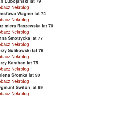
n Lubojański lat 79
obacz Nekrolog
zesława Wagner lat 74
obacz Nekrolog
azimiera Raszewska lat 70
obacz Nekrolog
nna Smotrycka lat 77
obacz Nekrolog
rzy Sulikowski lat 76
obacz Nekrolog
rzy Karaban lat 75
obacz Nekrolog
elena Słomka lat 90
obacz Nekrolog
ygmunt Świtoń lat 69
obacz Nekrolog