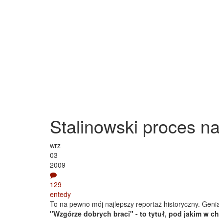
Stalinowski proces n
wrz
03
2009
129
entedy
To na pewno mój najlepszy reportaż historyczny. Geni
"Wzgórze dobrych braci" - to tytuł, pod jakim w c