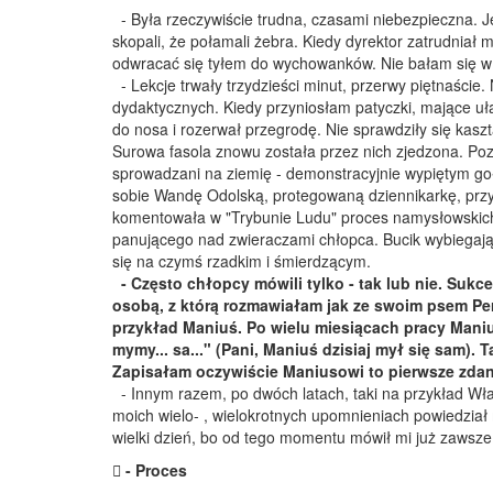
- Była rzeczywiście trudna, czasami niebezpieczna. 
skopali, że połamali żebra. Kiedy dyrektor zatrudniał 
odwracać się tyłem do wychowanków. Nie bałam się w 
- Lekcje trwały trzydzieści minut, przerwy piętnaśc
dydaktycznych. Kiedy przyniosłam patyczki, mające uł
do nosa i rozerwał przegrodę. Nie sprawdziły się kaszt
Surowa fasola znowu została przez nich zjedzona. Pozos
sprowadzani na ziemię - demonstracyjnie wypiętym go
sobie Wandę Odolską, protegowaną dziennikarkę, przyj
komentowała w "Trybunie Ludu" proces namysłowskich B
panującego nad zwieraczami chłopca. Bucik wybiegające
się na czymś rzadkim i śmierdzącym.
- Często chłopcy mówili tylko - tak lub nie. Su
osobą, z którą rozmawiałam jak ze swoim psem Pe
przykład Maniuś. Po wielu miesiącach pracy Maniuś
mymy... sa..." (Pani, Maniuś dzisiaj mył się sam). T
Zapisałam oczywiście Maniusowi to pierwsze zdanie
- Innym razem, po dwóch latach, taki na przykład Wład
moich wielo- , wielokrotnych upomnieniach powiedział m
wielki dzień, bo od tego momentu mówił mi już zawsze
 - Proces