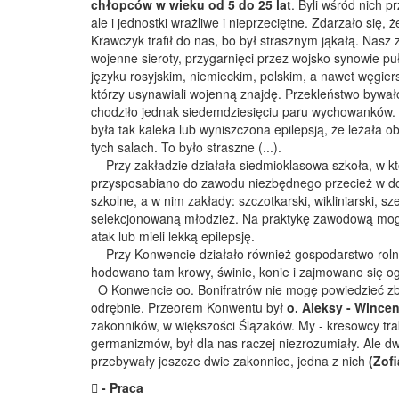
chłopców w wieku od 5 do 25 lat
. Byli wśród nich p
ale i jednostki wrażliwe i nieprzeciętne. Zdarzało się,
Krawczyk trafił do nas, bo był strasznym jąkałą. Nasz z
wojenne sieroty, przygarnięci przez wojsko synowie pu
języku rosyjskim, niemieckim, polskim, a nawet węgiers
którzy usynawiali wojenną znajdę. Przekleństwo bywał
chodziło jednak siedemdziesięciu paru wychowanków. 
była tak kaleka lub wyniszczona epilepsją, że leżała 
tych salach. To było straszne (...).
- Przy zakładzie działała siedmioklasowa szkoła, w 
przysposabiano do zawodu niezbędnego przecież w do
szkolne, a w nim zakłady: szczotkarski, wikliniarski, 
selekcjonowaną młodzież. Na praktykę zawodową mogli 
atak lub mieli lekką epilepsję.
- Przy Konwencie działało również gospodarstwo rolne 
hodowano tam krowy, świnie, konie i zajmowano się o
O Konwencie oo. Bonifratrów nie mogę powiedzieć zbyt 
odrębnie. Przeorem Konwentu był
o. Aleksy - Wincen
zakonników, w większości Ślązaków. My - kresowcy tra
germanizmów, był dla nas raczej niezrozumiały. Ale dw
przebywały jeszcze dwie zakonnice, jedna z nich
(Zofi
 - Praca