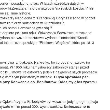
zborka - posadzono tu las. W latach sześćdziesiątych w
orowiki.Zresztą amatorów grzybów "na ruskich kościach" nie
we są i inne historie.
żołnierzy Napoleona z "Francuskiej Góry" zaliczono w poczet
ntarz żołnierzy radzieckich w Kluczborku ?
ie ich beton z czerwoną gwiazdą ?
e dopiero po 1989 roku. Wówczas w Warszawie krzyczano:
ydano pierwsze broszurowe wydanie niemieckiej "Kroniki
ać tajemnicze i przeklęte "Piaskowe Wzgórze", które po 1813
 Namysłowa z Krakowa. Na krótko, bo co oddano, szybko im
 dramat. W 1950 roku namysłowscy zakonnicy stanęli przed
niki Filmowej rejestrowały jeden z najgłośniejszych procesów
ły się w małym powiatowym mieście.
O tym opowiada pani
ka przy Konwencie oo. Bonifratrów. Oddajmy głos żywemu
-Opiekuńczy dla Epileptyków był wówczas jedyną tego rodzaju
rzebywało w nim ponad 200. wychowanków.
Umieszczano tu