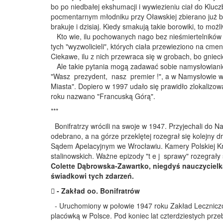
bo po niedbałej ekshumacji i wywiezieniu ciał do Kluc
pocmentarnym młodniku przy Oławskiej zbierano już b
brakuje i dzisiaj. Kiedy smakują takie borowiki, to możli
Kto wie, ilu pochowanych nago bez nieśmiertelników 
tych "wyzwolicieli", których ciała przewieziono na cme
Ciekawe, ilu z nich przewraca się w grobach, bo gniec
Ale takie pytania mogą zadawać sobie namysłowiani
"Wasz prezydent, nasz premier !", a w Namysłowie w
Miasta". Dopiero w 1997 udało się prawidło zlokalizow
roku nazwano "Francuską Górą".
***
Bonifratrzy wrócili na swoje w 1947. Przyjechali do
odebrano, a na górze przeklętej rozegrał się kolejny
Sądem Apelacyjnym we Wrocławiu. Kamery Polskiej Kro
stalinowskich. Ważne epizody "t e j sprawy" rozegra
Colette Dąbrowska-Zawartko, niegdyś nauczyciel
świadkowi tych zdarzeń.
 - Zakład oo. Bonifratrów
- Uruchomiony w połowie 1947 roku Zakład Leczniczo
placówką w Polsce. Pod koniec lat czterdziestych p