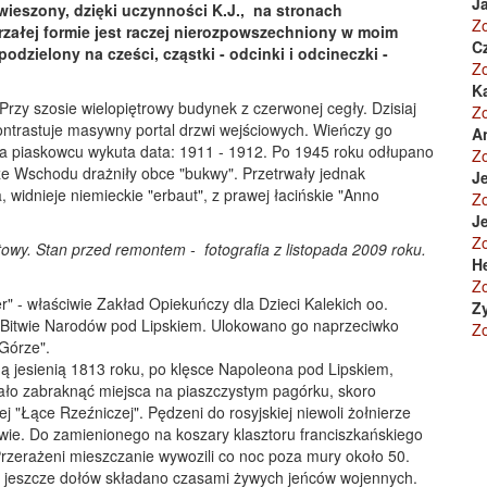
Ja
wieszony, dzięki uczynności K.J., na stronach
Z
załej formie jest raczej nierozpowszechniony w moim
C
odzielony na cześci, cząstki - odcinki i odcineczki -
Z
K
rzy szosie wielopiętrowy budynek z czerwonej cegły. Dzisiaj
Z
kontrastuje masywny portal drzwi wejściowych. Wieńczy go
A
Na piaskowcu wykuta data: 1911 - 1912. Po 1945 roku odłupano
Z
w ze Wschodu drażniły obce "bukwy". Przetrwały jednak
Je
, widnieje niemieckie "erbaut", z prawej łacińskie "Anno
Z
Je
Z
towy. Stan przed remontem - fotografia z listopada 2009 roku.
H
Z
 - właściwie Zakład Opiekuńczy dla Dzieci Kalekich oo.
Z
po Bitwie Narodów pod Lipskiem. Ulokowano go naprzeciwko
Z
 Górze".
ną jesienią 1813 roku, po klęsce Napoleona pod Lipskiem,
o zabraknąć miejsca na piaszczystym pagórku, skoro
"Łące Rzeźniczej". Pędzeni do rosyjskiej niewoli żołnierze
ie. Do zamienionego na koszary klasztoru franciszkańskiego
 Przerażeni mieszczanie wywozili co noc poza mury około 50.
h jeszcze dołów składano czasami żywych jeńców wojennych.