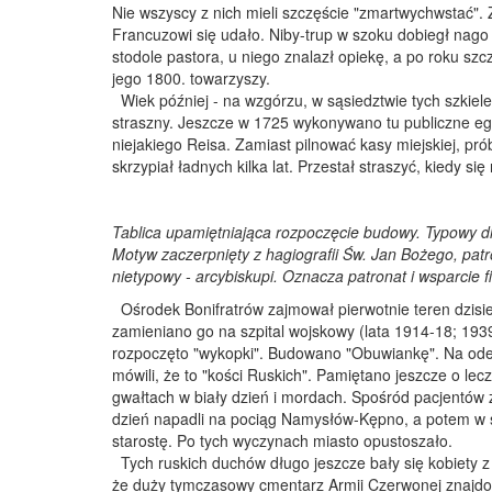
Nie wszyscy z nich mieli szczęście "zmartwychwstać". 
Francuzowi się udało. Niby-trup w szoku dobiegł nago
stodole pastora, u niego znalazł opiekę, a po roku szc
jego 1800. towarzyszy.
Wiek później - na wzgórzu, w sąsiedztwie tych szkielet
straszny. Jeszcze w 1725 wykonywano tu publiczne eg
niejakiego Reisa. Zamiast pilnować kasy miejskiej, pró
skrzypiał ładnych kilka lat. Przestał straszyć, kiedy się
Tablica upamiętniająca rozpoczęcie budowy. Typowy dl
Motyw zaczerpnięty z hagiografii Św. Jan Bożego, patron
nietypowy - arcybiskupi. Oznacza patronat i wsparcie
Ośrodek Bonifratrów zajmował pierwotnie teren dzisiej
zamieniano go na szpital wojskowy (lata 1914-18; 19
rozpoczęto "wykopki". Budowano "Obuwiankę". Na odeb
mówili, że to "kości Ruskich". Pamiętano jeszcze o lecz
gwałtach w biały dzień i mordach. Spośród pacjentów z 
dzień napadli na pociąg Namysłów-Kępno, a potem w s
starostę. Po tych wyczynach miasto opustoszało.
Tych ruskich duchów długo jeszcze bały się kobiety 
że duży tymczasowy cmentarz Armii Czerwonej znajdow