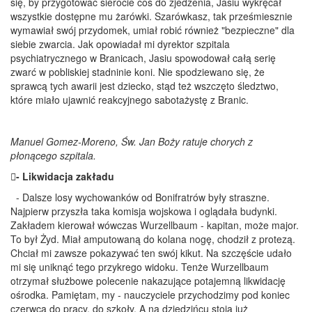
się, by przygotować sierocie coś do zjedzenia, Jasiu wykręcał
wszystkie dostępne mu żarówki. Szarówkasz, tak prześmiesznie
wymawiał swój przydomek, umiał robić również "bezpieczne" dla
siebie zwarcia. Jak opowiadał mi dyrektor szpitala
psychiatrycznego w Branicach, Jasiu spowodował całą serię
zwarć w pobliskiej stadninie koni. Nie spodziewano się, że
sprawcą tych awarii jest dziecko, stąd też wszczęto śledztwo,
które miało ujawnić reakcyjnego sabotażystę z Branic.
Manuel Gomez-Moreno, Św. Jan Boży ratuje chorych z
płonącego szpitala.
- Likwidacja zakładu
- Dalsze losy wychowanków od Bonifratrów były straszne.
Najpierw przyszła taka komisja wojskowa i oglądała budynki.
Zakładem kierował wówczas Wurzellbaum - kapitan, może major.
To był Żyd. Miał amputowaną do kolana nogę, chodził z protezą.
Chciał mi zawsze pokazywać ten swój kikut. Na szczęście udało
mi się uniknąć tego przykrego widoku. Tenże Wurzellbaum
otrzymał służbowe polecenie nakazujące potajemną likwidację
ośrodka. Pamiętam, my - nauczyciele przychodzimy pod koniec
czerwca do pracy, do szkoły. A na dziedzińcu stoją już