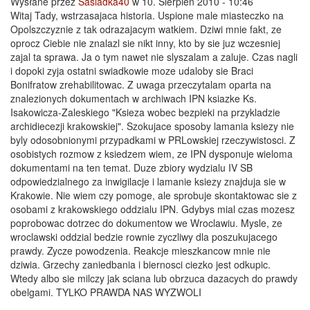
Wysłane przez
Sasiadka40
w 10. Sierpień 2010 - 10:46
Witaj Tady, wstrzasajaca historia. Uspione male miasteczko na
Opolszczyznie z tak odrazajacym watkiem. Dziwi mnie fakt, ze
oprocz Ciebie nie znalazl sie nikt inny, kto by sie juz wczesniej
zajal ta sprawa. Ja o tym nawet nie slyszalam a zaluje. Czas nagli
i dopoki zyja ostatni swiadkowie moze udaloby sie Braci
Bonifratow zrehabilitowac. Z uwaga przeczytalam oparta na
znalezionych dokumentach w archiwach IPN ksiazke Ks.
Isakowicza-Zaleskiego "Ksieza wobec bezpieki na przykladzie
archidiecezji krakowskiej". Szokujace sposoby lamania ksiezy nie
byly odosobnionymi przypadkami w PRLowskiej rzeczywistosci. Z
osobistych rozmow z ksiedzem wiem, ze IPN dysponuje wieloma
dokumentami na ten temat. Duze zbiory wydzialu IV SB
odpowiedzialnego za inwigilacje i lamanie ksiezy znajduja sie w
Krakowie. Nie wiem czy pomoge, ale sprobuje skontaktowac sie z
osobami z krakowskiego oddzialu IPN. Gdybys mial czas mozesz
poprobowac dotrzec do dokumentow we Wroclawiu. Mysle, ze
wroclawski oddzial bedzie rownie zyczliwy dla poszukujacego
prawdy. Zycze powodzenia. Reakcje mieszkancow mnie nie
dziwia. Grzechy zaniedbania i biernosci ciezko jest odkupic.
Wtedy albo sie milczy jak sciana lub obrzuca dazacych do prawdy
obelgami. TYLKO PRAWDA NAS WYZWOLI