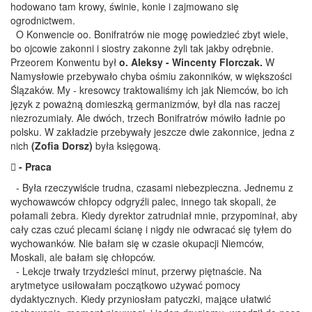
hodowano tam krowy, świnie, konie i zajmowano się
ogrodnictwem.
O Konwencie oo. Bonifratrów nie mogę powiedzieć zbyt wiele,
bo ojcowie zakonni i siostry zakonne żyli tak jakby odrębnie.
Przeorem Konwentu był
o. Aleksy - Wincenty Florczak.
W
Namysłowie przebywało chyba ośmiu zakonników, w większości
Ślązaków. My - kresowcy traktowaliśmy ich jak Niemców, bo ich
język z poważną domieszką germanizmów, był dla nas raczej
niezrozumiały. Ale dwóch, trzech Bonifratrów mówiło ładnie po
polsku. W zakładzie przebywały jeszcze dwie zakonnice, jedna z
nich
(Zofia Dorsz)
była księgową.
 - Praca
- Była rzeczywiście trudna, czasami niebezpieczna. Jednemu z
wychowawców chłopcy odgryźli palec, innego tak skopali, że
połamali żebra. Kiedy dyrektor zatrudniał mnie, przypominał, aby
cały czas czuć plecami ścianę i nigdy nie odwracać się tyłem do
wychowanków. Nie bałam się w czasie okupacji Niemców,
Moskali, ale bałam się chłopców.
- Lekcje trwały trzydzieści minut, przerwy piętnaście. Na
arytmetyce usiłowałam początkowo używać pomocy
dydaktycznych. Kiedy przyniosłam patyczki, mające ułatwić