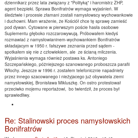
dziennikarz przez lata związany z "Polityką" i harcmistrz ZHP,
agent bezpieki. Sprawa Bonifratrów wymaga wyjaśnień. W
śledztwie i procesie złamani zostali namysłowscy wychowankowie
i duchowni. Mam wrażenie, że Kościół chce tę sprawę zamieść
pod dywan. Cytowane w pierwszym poście hasła osobowe
Suplementu głęboko rozczarowywują. Próbowałem kiedyś
rozmawiać z namysłowianinem-wychowankiem Bonifratrów
składajacym w 1950 r. fałszywe zeznania przed sądem -
spotkałem się nie z człowiekiem, ale ze ścianą milczenia.
Wyjaśnienia wymaga również postawa ks. Antoniego
Szczepańskiego, póżniejszego szanowanego proboszcza parafii
Włochy. Jeszcze w 1996 r. zostałem telefonicznie napadniety
przez innego szacowanego i nieżyjacego już obywatela ziemi
namysłowskiej, Bronisława Mikluszkę. On ostro protestował
przeciwko mojemu reportażowi, bo twierdził, że proces był
sprawiedliwy.
Re: Stalinowski proces namysłowskich
Bonifratrów