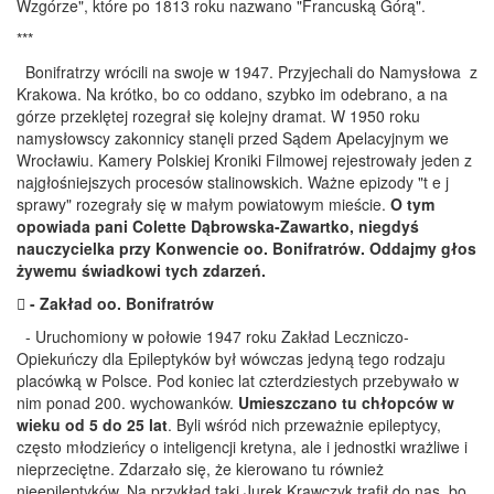
Wzgórze", które po 1813 roku nazwano "Francuską Górą".
***
Bonifratrzy wrócili na swoje w 1947. Przyjechali do Namysłowa z
Krakowa. Na krótko, bo co oddano, szybko im odebrano, a na
górze przeklętej rozegrał się kolejny dramat. W 1950 roku
namysłowscy zakonnicy stanęli przed Sądem Apelacyjnym we
Wrocławiu. Kamery Polskiej Kroniki Filmowej rejestrowały jeden z
najgłośniejszych procesów stalinowskich. Ważne epizody "t e j
sprawy" rozegrały się w małym powiatowym mieście.
O tym
opowiada pani Colette Dąbrowska-Zawartko, niegdyś
nauczycielka przy Konwencie oo. Bonifratrów. Oddajmy głos
żywemu świadkowi tych zdarzeń.
 - Zakład oo. Bonifratrów
- Uruchomiony w połowie 1947 roku Zakład Leczniczo-
Opiekuńczy dla Epileptyków był wówczas jedyną tego rodzaju
placówką w Polsce. Pod koniec lat czterdziestych przebywało w
nim ponad 200. wychowanków.
Umieszczano tu chłopców w
wieku od 5 do 25 lat
. Byli wśród nich przeważnie epileptycy,
często młodzieńcy o inteligencji kretyna, ale i jednostki wrażliwe i
nieprzeciętne. Zdarzało się, że kierowano tu również
nieepileptyków. Na przykład taki Jurek Krawczyk trafił do nas, bo