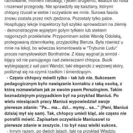
rachowanie, moment nieuwagi, i jeden drugiemu, wsadził do nosa
i rozerwał przegrodę. Nie sprawdziły się kasztany, którymi
chłopcy rzucali w siebie i oczywiście we mnie. Surowa fasola
znowu została przez nich zjedzona. Pozostały tylko palce.
Hospitujący lekcje inspektorzy byli szybko sprowadzani na ziemię
- demonstracyjnie wypiętym gołym tyłkiem lub stekiem
najgorszych przekleństw. Przypominam sobie Wandę Odolską,
protegowaną dziennikarkę, przyjaciółkę Bieruta. Była również u
mnie na lekcji, bo wówczas komentowała w "Trybunie Ludu"
proces namysłowskich Bonifratrów. Z klasy wygnał ja smród -
bijący od nie panującego nad zwieraczami chłopca. Bucik
wybiegającej z sali pani Wandzi, taki elegancki z wężowej skóry,
pośliznął się na czymś rzadkim i śmierdzącym.
- Często chłopcy mówili tylko - tak lub nie. Sukcesem
pedagogicznym było nawiązanie kontaktu z taką osobą, z
którą rozmawiałam jak ze swoim psem Perszingiem. Takim
beznadziejnym przypadkiem był na przykład Maniuś. Po
wielu miesiącach pracy Maniuś wypowiedział swoje
pierwsze zdanie: "Pa... ma... dzi... mymy... sa..." (Pani, Maniuś
dzisiaj mył się sam). Tak, chłopcy umieli kląć, ale często nie
potrafili mówić. Zapisałam oczywiście Maniusowi to
pierwsze zdanie w zeszycie. I to był nasz wielki sukces.
- Innym razem, po dwóch latach, taki na przykład Władziu