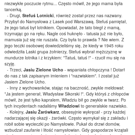
niezwykłe poczucie rytmu... Często mówił, że jego mama była
tancerką.
- Drugi,
Stefuś Lotnicki
, również został przez nas nazwany.
Przybył do Namysłowa z Lasek pod Warszawą. Stefuś pamiętał,
że jego tatuś był lotnikiem. Opowiadał, że tato biegł z mamą,
trzymając go na ręku. Nagle coś huknęło - tatusia już nie było,
mamusia już się nie ruszała. Czy była to prawda ? Nie wiem. Z
jego teczki osobowej dowiedzieliśmy się, że kiedy w 1945 roku
odwiedziła Laski grupa żołnierzy, Stefuś wybrał mężczyznę w
mundurze lotnika i z krzykiem: "Tatuś, tatuś !" - rzucił mu się na
szyję.
- Trzeci,
Jasiu Zielone Ucho
- wspaniała chłopczyna ! Dotarł
do nas z tak zapisanym imieniem i "nazwiskiem". I został już
Jasiem Zielone Ucho.
- Inny z wychowanków, stając na baczność, zwykle meldował:
"Ja jestem generał, Władysław Sikorski !". Gdy któryś z chłopców
mówił, że jest tylko kapralem, Władziu bił go zwykle w twarz. Po
tych incydentach nadaliśmy
Władziowi
to generalskie nazwisko.
- Kolejny,
Jasiu Żarówkarz
, obsesyjnie wykręcał - przy każdej
nadarzającej się okazji - żarówki. Często wymykał się z zakładu i
robił sobie wycieczki po Namysłowie. Pukał do drzwi domów,
wzbudzał zaufanie i litość namysłowian. Gdy gospodarze krzątali