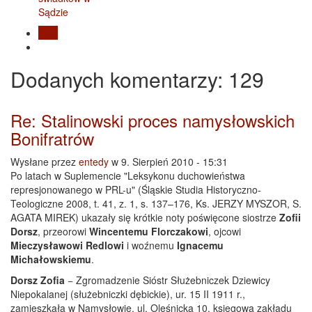
Blog
Dodanych
komentarzy
: 129
Re: Stalinowski proces namysłowskich
Bonifratrów
Wysłane przez
entedy
w 9. Sierpień 2010 - 15:31
Po latach w Suplemencie "Leksykonu duchowieństwa
represjonowanego w PRL-u" (Śląskie Studia Historyczno-
Teologiczne 2008, t. 41, z. 1, s. 137–176, Ks. JERZY MYSZOR, S.
AGATA MIREK) ukazały się krótkie noty poświęcone siostrze
Zofii
Dorsz
, przeorowi
Wincentemu Florczakowi
, ojcowi
Mieczysławowi Redlowi
i woźnemu
Ignacemu
Michałowskiemu
.
Dorsz Zofia
− Zgromadzenie Sióstr Służebniczek Dziewicy
Niepokalanej (służebniczki dębickie), ur. 15 II 1911 r.,
zamieszkała w Namysłowie, ul. Oleśnicka 10, księgowa zakładu