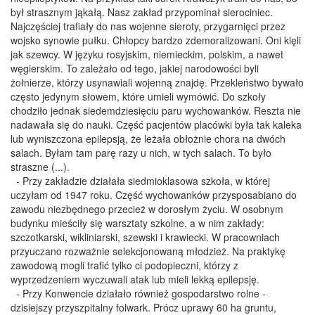
był strasznym jąkałą. Nasz zakład przypominał sierociniec.
Najczęściej trafiały do nas wojenne sieroty, przygarnięci przez
wojsko synowie pułku. Chłopcy bardzo zdemoralizowani. Oni klęli
jak szewcy. W języku rosyjskim, niemieckim, polskim, a nawet
węgierskim. To zależało od tego, jakiej narodowości byli
żołnierze, którzy usynawiali wojenną znajdę. Przekleństwo bywało
często jedynym słowem, które umieli wymówić. Do szkoły
chodziło jednak siedemdziesięciu paru wychowanków. Reszta nie
nadawała się do nauki. Część pacjentów placówki była tak kaleka
lub wyniszczona epilepsją, że leżała obłożnie chora na dwóch
salach. Byłam tam parę razy u nich, w tych salach. To było
straszne (...).
- Przy zakładzie działała siedmioklasowa szkoła, w której
uczyłam od 1947 roku. Część wychowanków przysposabiano do
zawodu niezbędnego przecież w dorosłym życiu. W osobnym
budynku mieściły się warsztaty szkolne, a w nim zakłady:
szczotkarski, wikliniarski, szewski i krawiecki. W pracowniach
przyuczano rozważnie selekcjonowaną młodzież. Na praktykę
zawodową mogli trafić tylko ci podopieczni, którzy z
wyprzedzeniem wyczuwali atak lub mieli lekką epilepsję.
- Przy Konwencie działało również gospodarstwo rolne -
dzisiejszy przyszpitalny folwark. Prócz uprawy 60 ha gruntu,