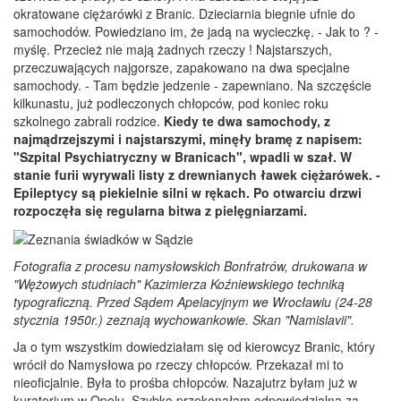
okratowane ciężarówki z Branic. Dzieciarnia biegnie ufnie do
samochodów. Powiedziano im, że jadą na wycieczkę. - Jak to ? -
myślę. Przecież nie mają żadnych rzeczy ! Najstarszych,
przeczuwających najgorsze, zapakowano na dwa specjalne
samochody. - Tam będzie jedzenie - zapewniano. Na szczęście
kilkunastu, już podleczonych chłopców, pod koniec roku
szkolnego zabrali rodzice.
Kiedy te dwa samochody, z
najmądrzejszymi i najstarszymi, minęły bramę z napisem:
"Szpital Psychiatryczny w Branicach", wpadli w szał. W
stanie furii wyrywali listy z drewnianych ławek ciężarówek. -
Epileptycy są piekielnie silni w rękach. Po otwarciu drzwi
rozpoczęła się regularna bitwa z pielęgniarzami.
Fotografia z procesu namysłowskich Bonfratrów, drukowana w
"Wężowych studniach" Kazimierza Koźniewskiego techniką
typograficzną. Przed Sądem Apelacyjnym we Wrocławiu (24-28
stycznia 1950r.) zeznają wychowankowie. Skan "Namislavii".
Ja o tym wszystkim dowiedziałam się od kierowcyz Branic, który
wrócił do Namysłowa po rzeczy chłopców. Przekazał mi to
nieoficjalnie. Była to prośba chłopców. Nazajutrz byłam już w
kuratorium w Opolu. Szybko przekonałam odpowiedzialną za