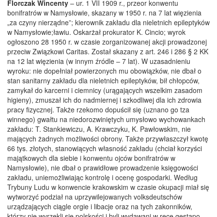
Florczak Wincenty
– ur. 1 VII 1909 r., przeor konwentu
bonifratrów w Namysłowie, skazany w 1950 r. na 7 lat więzienia
„za czyny nierządne”; kierownik zakładu dla nieletnich epileptyków
w Namysłowie;ławiu. Oskarżał prokurator K. Cincio; wyrok
ogłoszono 28 1950 r. w czasie zorganizowanej akcji prowadzonej
przeciw Związkowi Caritas. Został skazany z art. 246 i 286 § 2 KK
na 12 lat więzienia (w innym źródle – 7 lat). W uzasadnieniu
wyroku: nie dopełniał powierzonych mu obowiązków, nie dbał o
stan sanitarny zakładu dla nieletnich epileptyków, bił chłopców,
zamykał do karcerni i ciemnicy (urągających wszelkim zasadom
higieny), zmuszał ich do nadmiernej i szkodliwej dla ich zdrowia
pracy fizycznej. Także rzekomo dopuścił się (uznano go tza
winnego) gwałtu na niedorozwiniętych umysłowo wychowankach
zakładu: T. Stankiewiczu, A. Krawczyku, K. Pawłowskim, nie
mających żadnych możliwości obrony. Także przywłaszczył kwotę
66 tys. złotych, stanowiących własność zakładu (chciał korzyści
majątkowych dla siebie i konwentu ojców bonifratrów w
Namysłowie), nie dbał o prawidłowe prowadzenie księgowości
zakładu, uniemożliwiając kontrolę i ocenę gospodarki. Według
Trybuny Ludu w konwencie krakowskim w czasie okupacji miał się
wytworzyć podział na uprzywilejowanych volksdeutschów
urządzających ciągle orgie i libacje oraz na tych zakonników,
którzy nie wyrzekli się polskości i byli wydawani w ręce gestapo