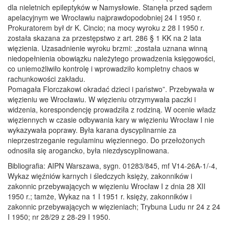
dla nieletnich epileptyków w Namysłowie. Stanęła przed sądem
apelacyjnym we Wrocławiu najprawdopodobniej 24 I 1950 r.
Prokuratorem był dr K. Cincio; na mocy wyroku z 28 I 1950 r.
została skazana za przestępstwo z art. 286 § 1 KK na 2 lata
więzienia. Uzasadnienie wyroku brzmi: „została uznana winną
niedopełnienia obowiązku należytego prowadzenia księgowości,
co uniemożliwiło kontrolę i wprowadziło kompletny chaos w
rachunkowości zakładu.
Pomagała Florczakowi okradać dzieci i państwo”. Przebywała w
więzieniu we Wrocławiu. W więzieniu otrzymywała paczki i
widzenia, korespondencję prowadziła z rodziną. W ocenie władz
więziennych w czasie odbywania kary w więzieniu Wrocław I nie
wykazywała poprawy. Była karana dyscyplinarnie za
nieprzestrzeganie regulaminu więziennego. Do przełożonych
odnosiła się arogancko, była niezdyscyplinowana.
Bibliografia: AIPN Warszawa, sygn. 01283/845, mf V14-26A-1/-4,
Wykaz więźniów karnych i śledczych księży, zakonników i
zakonnic przebywających w więzieniu Wrocław I z dnia 28 XII
1950 r.; tamże, Wykaz na 1 I 1951 r. księży, zakonników i
zakonnic przebywających w więzieniach; Trybuna Ludu nr 24 z 24
I 1950; nr 28/29 z 28-29 I 1950.