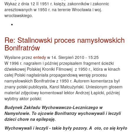
Wykaz z dnia 12 II 1951 r. księży, zakonników i zakonnic
aresztowanych w 1950 r. na terenie Wrocławia i woj.
wrocławskiego.
Re: Stalinowski proces namysłowskich
Bonifratrów
Wysłane przez
entedy
w 14. Sierpień 2010 - 15:25
W 1996 r. nagrałem i później przepisałem fragment ścieżki
dźwiekowej Polskiej Kroniki Filmowej z 1950 r., która w kinach
całej Polski nagłaśniała propagandową wersję procesu
namysłowskich Bonifratrów z 1950 r. Autorem komentarza był
znany polski publicysta, Karol Małcużyński. Uniesionym głosem
materiał zdjęciowy komentował lektor Andrzej Łapicki, później
wybitny aktor polski:
Budynek Zakładu Wychowawczo-Leczniczego w
Namysłowie. To ojcowie Bonifratrzy wychowywali i leczyli
dzieci chore na epilepsję.
Wychowywali i leczyli - takie były pozory. A oto, co się kryło