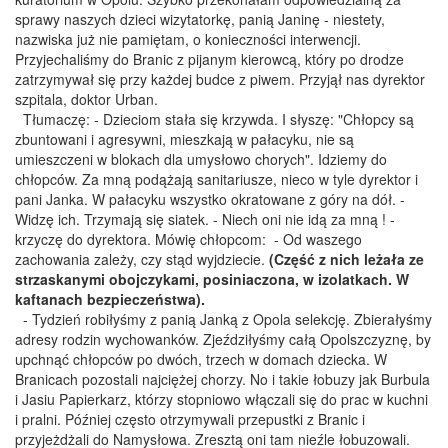
sprawy naszych dzieci wizytatorkę, panią Janinę - niestety,
nazwiska już nie pamiętam, o konieczności interwencji.
Przyjechaliśmy do Branic z pijanym kierowcą, który po drodze
zatrzymywał się przy każdej budce z piwem. Przyjął nas dyrektor
szpitala, doktor Urban.
Tłumaczę: - Dzieciom stała się krzywda. I słyszę: "Chłopcy są
zbuntowani i agresywni, mieszkają w pałacyku, nie są
umieszczeni w blokach dla umysłowo chorych". Idziemy do
chłopców. Za mną podążają sanitariusze, nieco w tyle dyrektor i
pani Janka. W pałacyku wszystko okratowane z góry na dół. -
Widzę ich. Trzymają się siatek. - Niech oni nie idą za mną ! -
krzyczę do dyrektora. Mówię chłopcom: - Od waszego
zachowania zależy, czy stąd wyjdziecie.
(Część z nich leżała ze
strzaskanymi obojczykami, posiniaczona, w izolatkach. W
kaftanach bezpieczeństwa).
- Tydzień robiłyśmy z panią Janką z Opola selekcję. Zbierałyśmy
adresy rodzin wychowanków. Zjeździłyśmy całą Opolszczyznę, by
upchnąć chłopców po dwóch, trzech w domach dziecka. W
Branicach pozostali najciężej chorzy. No i takie łobuzy jak Burbula
i Jasiu Papierkarz, którzy stopniowo włączali się do prac w kuchni
i pralni. Później często otrzymywali przepustki z Branic i
przyjeżdżali do Namysłowa. Zresztą oni tam nieźle łobuzowali.