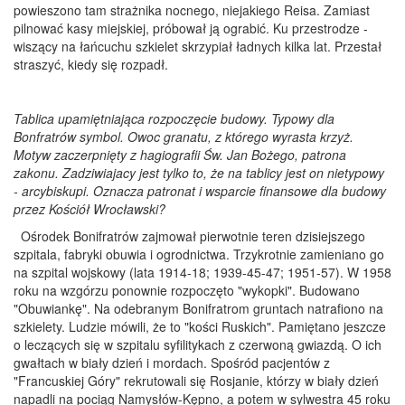
powieszono tam strażnika nocnego, niejakiego Reisa. Zamiast
pilnować kasy miejskiej, próbował ją ograbić. Ku przestrodze -
wiszący na łańcuchu szkielet skrzypiał ładnych kilka lat. Przestał
straszyć, kiedy się rozpadł.
Tablica upamiętniająca rozpoczęcie budowy. Typowy dla
Bonfratrów symbol. Owoc granatu, z którego wyrasta krzyż.
Motyw zaczerpnięty z hagiografii Św. Jan Bożego, patrona
zakonu. Zadziwiajacy jest tylko to, że na tablicy jest on nietypowy
- arcybiskupi. Oznacza patronat i wsparcie finansowe dla budowy
przez Kościół Wrocławski?
Ośrodek Bonifratrów zajmował pierwotnie teren dzisiejszego
szpitala, fabryki obuwia i ogrodnictwa. Trzykrotnie zamieniano go
na szpital wojskowy (lata 1914-18; 1939-45-47; 1951-57). W 1958
roku na wzgórzu ponownie rozpoczęto "wykopki". Budowano
"Obuwiankę". Na odebranym Bonifratrom gruntach natrafiono na
szkielety. Ludzie mówili, że to "kości Ruskich". Pamiętano jeszcze
o leczących się w szpitalu syfilitykach z czerwoną gwiazdą. O ich
gwałtach w biały dzień i mordach. Spośród pacjentów z
"Francuskiej Góry" rekrutowali się Rosjanie, którzy w biały dzień
napadli na pociąg Namysłów-Kępno, a potem w sylwestra 45 roku