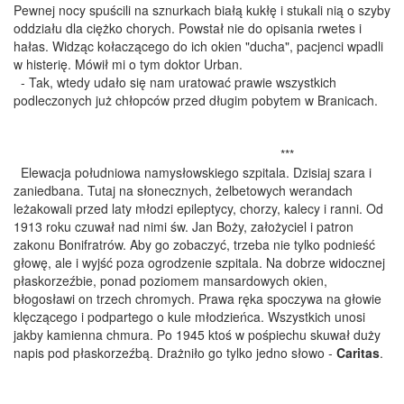
Pewnej nocy spuścili na sznurkach białą kukłę i stukali nią o szyby
oddziału dla ciężko chorych. Powstał nie do opisania rwetes i
hałas. Widząc kołaczącego do ich okien "ducha", pacjenci wpadli
w histerię. Mówił mi o tym doktor Urban.
- Tak, wtedy udało się nam uratować prawie wszystkich
podleczonych już chłopców przed długim pobytem w Branicach.
***
Elewacja południowa namysłowskiego szpitala. Dzisiaj szara i
zaniedbana. Tutaj na słonecznych, żelbetowych werandach
leżakowali przed laty młodzi epileptycy, chorzy, kalecy i ranni. Od
1913 roku czuwał nad nimi św. Jan Boży, założyciel i patron
zakonu Bonifratrów. Aby go zobaczyć, trzeba nie tylko podnieść
głowę, ale i wyjść poza ogrodzenie szpitala. Na dobrze widocznej
płaskorzeźbie, ponad poziomem mansardowych okien,
błogosławi on trzech chromych. Prawa ręka spoczywa na głowie
klęczącego i podpartego o kule młodzieńca. Wszystkich unosi
jakby kamienna chmura. Po 1945 ktoś w pośpiechu skuwał duży
napis pod płaskorzeźbą. Drażniło go tylko jedno słowo -
Caritas
.