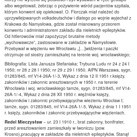
albo wegetowali, żebrząc o pożywienie wśród pacjentów szpitala,
którym konwent się opiekował. O. Florczak miał należeć do
uprzywilejowanych volksdeutschów i dlatego po wojnie wyjechał z
Krakowa do Namysłowa, gdzie został mianowany przeorem
konwentu i administratorem zakładu dla nieletnich epileptyków.
Od hitlerowców miał zapożyczyć brutalne metody
„wychowawcze”, zastosowane w zakładzie w Namysłowie.
Przebywał w więzieniu we Wrocławiu „[…]widzenia i paczki
otrzymuje od siostry zamieszkałej na terenie woj. wrocławskiego;
Bibliografia: Lista Janusza Stefaniaka; Trybuna Ludu nr 24 z 24 I
1950; nr 28 z 28 I 1950; nr 29 z 29 I 1950. AIPN Warszawa, sygn.
01283/845, mf V14-26A-1/-3, Wykaz z dnia 12 II 1951 r.księży,
zakonników i zakonnic aresztowanych w 1950 r. na terenie
Wrocławia i woj. wrocławskiego tamże, sygn. 01283/845, mf V14-
26A-1/-4, Wykaz z dnia 28 XII 1950 r. więźniów księży,
zakonników i zakonnic przebywającychw wiezieniu Wrocław I;
tamże, sygn. 01283/845, mf V14-26A-1/-5, Wykaz z dnia 1 I 1951
r. księży, zakonników i zakonnic przebywającychw więzieniach.
Redel Mieczysław
− ur. 23 I 1910 r., brat zakonny, bonifrater,
przed aresztowaniem zamieszkały w Iwoniczu (pow.
Krosno),pracujący w zakładzie dla nieletnich epileptyków. Stanął