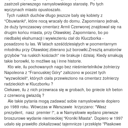
zastrzeli pierwszego namysłowskiego starostę. Po tych
wyczynach miasto opustoszało.
Tych ruskich duchów długo jeszcze bały się kobiety z
"Obuwianki", które nocą wracały do domu. Zapomniano jednak,
że duży tymczasowy cmentarz Armii Czerwonej znajdował się na
drugim końcu miasta, przy Oławskiej. Zapomniano, bo po
niedbałej ekshumacji i wywiezieniu ciał do Kluczborka -
posadzono tu las. W latach sześćdziesiątych w pocmentarnym
młodniku przy Oławskiej zbierano już borowiki.Zresztą amatorów
grzybów "na ruskich kościach" nie brakuje i dzisiaj. Kiedy smakują
takie borowiki, to możliwe są i inne historie.
Kto wie, ilu pochowanych nago bez nieśmiertelników żołnierzy
Napoleona z "Francuskiej Góry" zaliczono w poczet tych
"wyzwolicieli", których ciała przewieziono na cmentarz żołnierzy
radzieckich w Kluczborku ?
Ciekawe, ilu z nich przewraca się w grobach, bo gniecie ich beton
z czerwoną gwiazdą ?
Ale takie pytania mogą zadawać sobie namysłowianie dopiero
po 1989 roku. Wówczas w Warszawie krzyczano: "Wasz
prezydent, nasz premier !", a w Namysłowie wydano pierwsze
broszurowe wydanie niemieckiej "Kroniki Miasta". Dopiero w 1997
udało się prawidło zlokalizować tajemnicze i przeklęte "Piaskowe