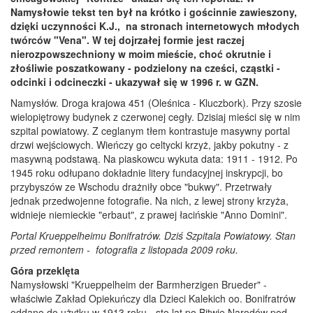
Namysłowie tekst ten był na krótko i gościnnie zawieszony,
dzięki uczynności K.J., na stronach internetowych młodych
twórców "Vena". W tej dojrzałej formie jest raczej
nierozpowszechniony w moim mieście, choć okrutnie i
złośliwie poszatkowany - podzielony na cześci, cząstki -
odcinki i odcineczki - ukazywał się w 1996 r. w GZN.
Namysłów. Droga krajowa 451 (Oleśnica - Kluczbork). Przy szosie
wielopiętrowy budynek z czerwonej cegły. Dzisiaj mieści się w nim
szpital powiatowy. Z ceglanym tłem kontrastuje masywny portal
drzwi wejściowych. Wieńczy go celtycki krzyż, jakby pokutny - z
masywną podstawą. Na piaskowcu wykuta data: 1911 - 1912. Po
1945 roku odłupano dokładnie litery fundacyjnej inskrypcji, bo
przybyszów ze Wschodu drażniły obce "bukwy". Przetrwały
jednak przedwojenne fotografie. Na nich, z lewej strony krzyża,
widnieje niemieckie "erbaut", z prawej łacińskie "Anno Domini".
Portal Krueppelheimu Bonifratrów. Dziś Szpitala Powiatowy. Stan
przed remontem - fotografia z listopada 2009 roku.
Góra przeklęta
Namysłowski "Krueppelheim der Barmherzigen Brueder" -
właściwie Zakład Opiekuńczy dla Dzieci Kalekich oo. Bonifratrów
oddano do użytku w 1913 roku - sto lat po Bitwie Narodów pod