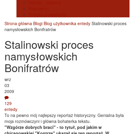
Cennik - reklama
Regulamin
Polityka prywatności
Strona główna
Blogi
Blog użytkownika entedy
Stalinowski proces
namysłowskich Bonifratrów
Stalinowski proces
namysłowskich
Bonifratrów
wrz
03
2009
129
entedy
To na pewno mój najlepszy reportaż historyczny. Genialna była
moja rozmówczyni i główna bohaterka tekstu.
"Wzgórze dobrych braci" - to tytuł, pod jakim w
chicagowskiej "Kontrze" ukazał się ten reportaż. W