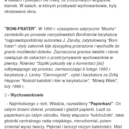
klamek. W salach, w których przebywali wychowankowie, były
okratowane okna.
"BONI-FRATER"
.
W 1950 r. czasopismo satyryczne "Mucha"
zamieściło po procesie namysłowskich Bonifratrów karykaturę
"najprawdopodobniej autorstwa J. Zaruby, zatytułowaną "Boni-
frater": otyły zakonnik bije dyscypliną przerażone i wychudłe do
granic możliwości dziecko. Zaznaczona granica światła i cienia
nawiązuje do oskarżeń o przetrzymywanie wychowanków w
piwnicy. Równiez "Szpilki pokusiły się o komentarz [do]
odbywającego się procesu, zamieszczając 6 lutego 1950 r.
karykaturę J. Lenicy "Ciemnogród" - cytat i karykatura za Zofią
Heppner "Kościół katolicki i kler w karykaturze", "Mówią Wieki",
luty 1996 r.
 - Wychowankowie
- Najmłodszego z nich, Władzia, nazwaliśmy
"Papierkarz"
. On
całymi dniami zbierał, prostował i gładził papierki. Łaził za
papierkami po całym ośrodku. Kiedy włączano "kołchoźniki", takie
głośniki centralnego radia miejskiego, nieruchomiał, potem
zmieniał wyraz twarzy. Piękniał i tańczył niczym baletmistrz. Miał