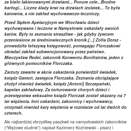
za biało lakierowanymi drzwiami... Ponure cele...Brudne
barłogi... Liczne ślady krwi na drzwiach izolatek... To była
katownia, a nie zakład wychowawczo-leczniczy.
Przed Sądem Apelacyjnym we Wrocławiu dzieci
wychowywane i leczone w Namysłowie oskarżały swoich
katów. Były to zeznania straszliwe - jak gdyby żywcem
przeniesione ze średniowiecznych kronik.[...] Zofia Dorsz -
prowadziła fałszywą księgowość, pomagając Florczakowi
okradać zakład subwencjonowany przez państwo.
Mieczysław Redel, zakonnik Konwentu Bonifratrów, jeden z
głównych pomocników Florczaka.
Zarzuty zawarte w akcie oskarżenia potwierdził świadek,
ksiądz Gamoń, zastępca Florczaka. Zeznania obciążające
złożył również świadek, ksiądz [Antoni] Szczepański,
kapelan zakładowy. Za torturowanie chorych dzieci i
przestępstwa seksualne ksiądz Florczak został skazany na 7
lat więzienia. Inni oskarżeni, zakonnicy i wychowawcy,
otrzymali również kary więzienia w rozmiarze od lat dwóch do
czterech.
Ale najbardziej obrzydliwy paszkwil na namysłowskich zakonników
("Wężowe studnie") napisał Kazimierz Koźniewski - pisarz i