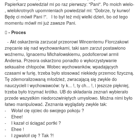
Papierkarz powiedział mi po raz pierwszy: "Pani". Po moich wielo-
, wielokrotnych upomnieniach powiedział mi: "Dobrze, ty kurwo!
Będę ci mówił Pani !". I to był też mój wielki dzień, bo od tego
momentu mówił mi już zawsze Pani.
 - Proces
- Akt oskarżenia zarzucał przeorowi Wincentemu Florczakowi
znęcanie się nad wychowankami, taki sam zarzut postawiono
woźnemu, Ignacemu Michałowskiemu, podoficerowi armii
Andersa. Przeora oskarżono ponadto o wykorzystywanie
seksualne chłopców. Wobec wychowanków, wpadających
czasami w furię, trzeba było stosować niekiedy przemoc fizyczną.
Tę zdemoralizowaną młodzież, zwracającą się zwykle do
nauczycieli i wychowawców: ty k... !, ty ch... !, i jeszcze piękniej,
trzeba było trzymać krótko. UB do składania zeznań wybierało
przede wszystkim niedorozwiniętych umysłowo. Można nimi było
łatwo manipulować. Zeznania wyglądały zwykle tak:
- Wołał cię ojciec do swojego pokoju ?
- Ehee!
- I kazał ci ściągać portki ?
- Ehee !
- I zgwałcił cię ? Tak ?!