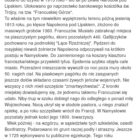
Lipskiem. Ulokowano go naprzeciwko barokowego kościółka św.
Trójcy, na tzw. "Francuskiej Górze".
To właśnie na tym niewielkim wypiętrzeniu terenu późną jesienią
1813 roku, po klęsce Napoleona pod Lipskiem, złożono do
masowych grobów 1360. Francuzów. Musiało zabraknąć miejsca
na piaszczystym pagórku, skoro pozostałych 440. Gallijczyków
pochowano na podmokłej "Łące Rzeźniczej". Pędzeni do
rosyjskiej niewoli żołnierze Napoleona odpoczywali na krótkim
postoju w Namysłowie. Do zamienionego na koszary klasztoru
franciszkańskiego przywlekli tyfus. Epidemia szybko objęła całe
miasto. Przerażeni mieszczanie wywozili co noc poza mury około
50. nagich ciał. Na piaskowym pagórku do nie zasypanych
jeszcze dołów składano czasami żywych jeńców wojennych. Nie
wszyscy z nich mieli szczęście "zmartwychwstać". Z kroniki
miejskiej dowiadujemy się, że jednemu takiemu Francuzowi się
udało. Niby-trup w szoku dobiegł nago do odległego o ponad milę
Wojciechowa. Nocą ukrył się w stodole pastora, u niego znalazł
opiekę, a po roku szczęśliwie wrócił do Francji. W Namysłowie
pozostały jednak kości jego 1800. towarzyszy.
Wiek później - na wzgórzu, w sąsiedztwie tych szkieletów, osiedli
Bonifratrzy. Podarowano im grunt raczej podły i straszny. Jeszcze
w 1725 wykonywano tu publiczne egzekucje. Tego roku