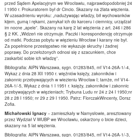
przed Sądem Apelacyjnym we Wrocławiu, najprawdopodobniej 24
I 1950 r. Prokuratorem był dr Cincio. Skazany na 2lata więzienia.
W uzasadnieniu wyroku: „nadużywając władzy, bił wychowanków
kijem, gumą i rękami, zamykał ich do karceru i ciemnicy, urządzał
im nocne „apele”. Skazany na karę 2 lat więzienia z art. 246 i 286
§ 2 KK. „Widzeń nie otrzymuje. Paczki i korespondencję otrzymuje
od matki. Podczas pobytu w więzieniu Wrocław I karany nie był.
Za popełnione przestępstwo nie wykazuje skruchy i żadnej
poprawy. Do przełożonych odnosi się z szacunkiem, chce
zaskarbić sobie ich władzę”.
Bibliografia: AIPN Warszawa, sygn. 01283/845, mf V14-26A-1/-4,
Wykaz z dnia 28 XII 1950 r. więźniów księży, zakonników i
zakonnic przebywających w wiezieniu Wrocław I; tamże, mf V14-
26A-1/-5, Wykaz z dnia 1 I 1951 r. księży, zakonników i zakonnic
przebywających w więzieniach; Trybuna Ludu nr 24 z 24 I 1950;nr
28 z 28 I 1950; nr 29 z 29 I 1950. Patrz: FlorczakWincenty, Dorsz
Zofia.
Michałowski Ignacy
− zamieszkały w Namysłowie, aresztowany
przez Wydział V WUBP we Wrocławiu, oskarżony o bicie dzieci,
skazany na 5 lat więzienia.
Bibliografia: AIPN Warszawa, sygn. 01283/845, mf V14-26A-1/-3,