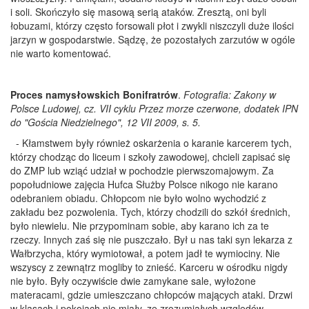
i soli. Skończyło się masową serią ataków. Zresztą, oni byli
łobuzami, którzy często forsowali płot i zwykli niszczyli duże ilości
jarzyn w gospodarstwie. Sądzę, że pozostałych zarzutów w ogóle
nie warto komentować.
Proces namysłowskich Bonifratrów
.
Fotografia: Zakony w
Polsce Ludowej, cz. VII cyklu Przez morze czerwone, dodatek IPN
do "Gościa Niedzielnego", 12 VII 2009, s. 5.
- Kłamstwem były również oskarżenia o karanie karcerem tych,
którzy chodząc do liceum i szkoły zawodowej, chcieli zapisać się
do ZMP lub wziąć udział w pochodzie pierwszomajowym. Za
popołudniowe zajęcia Hufca Służby Polsce nikogo nie karano
odebraniem obiadu. Chłopcom nie było wolno wychodzić z
zakładu bez pozwolenia. Tych, którzy chodzili do szkół średnich,
było niewielu. Nie przypominam sobie, aby karano ich za te
rzeczy. Innych zaś się nie puszczało. Był u nas taki syn lekarza z
Wałbrzycha, który wymiotował, a potem jadł te wymiociny. Nie
wszyscy z zewnątrz mogliby to znieść. Karceru w ośrodku nigdy
nie było. Były oczywiście dwie zamykane sale, wyłożone
materacami, gdzie umieszczano chłopców mających ataki. Drzwi
w klasach i pokojach nie miały, ze zrozumiałych względów,