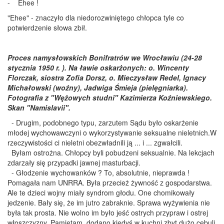
- Ehee !
"Ehee" - znaczyło dla niedorozwiniętego chłopca tyle co
potwierdzenie słowa zbił.
Proces namysłowskich Bonifratrów we Wrocławiu (24-28
stycznia 1950 r. ). Na ławie oskarżonych: o. Wincenty
Florczak, siostra Zofia Dorsz, o. Mieczysław Redel, Ignacy
Michałowski (woźny), Jadwiga Śmieja (pielęgniarka).
Fotografia z "Wężowych studni" Kazimierza Koźniewskiego.
Skan "Namislavii".
- Drugim, podobnego typu, zarzutem Sądu było oskarżenie
młodej wychowawczyni o wykorzystywanie seksualne nieletnich.W
rzeczywistości ci nieletni obezwładnili ją ... i ... zgwałcili.
Byłam ostrożna. Chłopcy byli pobudzeni seksualnie. Na lekcjach
zdarzały się przypadki jawnej masturbacji.
- Głodzenie wychowanków ? To, absolutnie, nieprawda !
Pomagała nam UNRRA. Była przecież żywność z gospodarstwa.
Ale te dzieci wojny miały syndrom głodu. One chomikowały
jedzenie. Bały się, że im jutro zabraknie. Sprawa wyżywienia nie
była tak prosta. Nie wolno im było jeść ostrych przypraw i ostrej
włoszczyzny. Pamiętam, dodano kiedyś w kuchni zbyt dużo cebuli