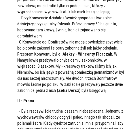
zawodową mogli trafić tylko ci podopieczni, którzy z
wyprzedzeniem wyczuwali atak lub mieli lekką epilepsję.
- Przy Konwencie działało również gospodarstwo rolne -
dzisiejszy przyszpitalny folwark. Prócz uprawy 60 ha gruntu,
hodowano tam krowy, świnie, konie i zajmowano się
ogrodnictwem.
O Konwencie oo. Bonifratrów nie mogę powiedzieć zbyt wiele,
bo ojcowie zakonni i siostry zakonne żyli tak jakby odrębnie.
Przeorem Konwentu był
o. Aleksy - Wincenty Florczak.
W
Namysłowie przebywało chyba ośmiu zakonników, w
większości Ślązaków. My - kresowcy traktowaliśmy ich jak
Niemców, bo ich język z poważną domieszką germanizmów, był
dla nas raczej niezrozumiały. Ale dwóch, trzech Bonifratrów
mówiło ładnie po polsku. W zakładzie przebywały jeszcze dwie
zakonnice, jedna z nich
(Zofia Dorsz)
była księgową.
 - Praca
- Była rzeczywiście trudna, czasami niebezpieczna. Jednemu z
wychowawców chłopcy odgryźli palec, innego tak skopali, że
połamali żebra. Kiedy dyrektor zatrudniał mnie, przypominał, aby