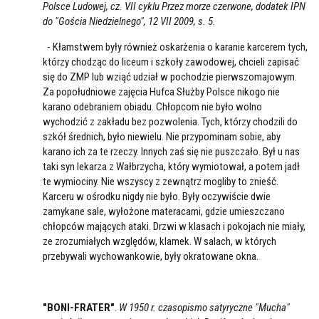
Polsce Ludowej, cz. VII cyklu Przez morze czerwone, dodatek IPN
do "Gościa Niedzielnego", 12 VII 2009, s. 5.
- Kłamstwem były również oskarżenia o karanie karcerem tych,
którzy chodząc do liceum i szkoły zawodowej, chcieli zapisać
się do ZMP lub wziąć udział w pochodzie pierwszomajowym.
Za popołudniowe zajęcia Hufca Służby Polsce nikogo nie
karano odebraniem obiadu. Chłopcom nie było wolno
wychodzić z zakładu bez pozwolenia. Tych, którzy chodzili do
szkół średnich, było niewielu. Nie przypominam sobie, aby
karano ich za te rzeczy. Innych zaś się nie puszczało. Był u nas
taki syn lekarza z Wałbrzycha, który wymiotował, a potem jadł
te wymiociny. Nie wszyscy z zewnątrz mogliby to znieść.
Karceru w ośrodku nigdy nie było. Były oczywiście dwie
zamykane sale, wyłożone materacami, gdzie umieszczano
chłopców mających ataki. Drzwi w klasach i pokojach nie miały,
ze zrozumiałych względów, klamek. W salach, w których
przebywali wychowankowie, były okratowane okna.
"BONI-FRATER"
.
W 1950 r. czasopismo satyryczne "Mucha"