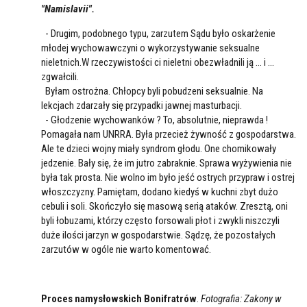
"Namislavii".
- Drugim, podobnego typu, zarzutem Sądu było oskarżenie
młodej wychowawczyni o wykorzystywanie seksualne
nieletnich.W rzeczywistości ci nieletni obezwładnili ją ... i ...
zgwałcili.
Byłam ostrożna. Chłopcy byli pobudzeni seksualnie. Na
lekcjach zdarzały się przypadki jawnej masturbacji.
- Głodzenie wychowanków ? To, absolutnie, nieprawda !
Pomagała nam UNRRA. Była przecież żywność z gospodarstwa.
Ale te dzieci wojny miały syndrom głodu. One chomikowały
jedzenie. Bały się, że im jutro zabraknie. Sprawa wyżywienia nie
była tak prosta. Nie wolno im było jeść ostrych przypraw i ostrej
włoszczyzny. Pamiętam, dodano kiedyś w kuchni zbyt dużo
cebuli i soli. Skończyło się masową serią ataków. Zresztą, oni
byli łobuzami, którzy często forsowali płot i zwykli niszczyli
duże ilości jarzyn w gospodarstwie. Sądzę, że pozostałych
zarzutów w ogóle nie warto komentować.
Proces namysłowskich Bonifratrów
.
Fotografia: Zakony w