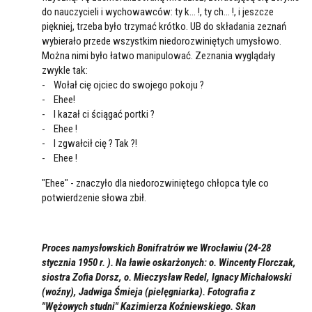
do nauczycieli i wychowawców: ty k... !, ty ch... !, i jeszcze
piękniej, trzeba było trzymać krótko. UB do składania zeznań
wybierało przede wszystkim niedorozwiniętych umysłowo.
Można nimi było łatwo manipulować. Zeznania wyglądały
zwykle tak:
- Wołał cię ojciec do swojego pokoju ?
- Ehee!
- I kazał ci ściągać portki ?
- Ehee !
- I zgwałcił cię ? Tak ?!
- Ehee !
"Ehee" - znaczyło dla niedorozwiniętego chłopca tyle co
potwierdzenie słowa zbił.
Proces namysłowskich Bonifratrów we Wrocławiu (24-28
stycznia 1950 r. ). Na ławie oskarżonych: o. Wincenty Florczak,
siostra Zofia Dorsz, o. Mieczysław Redel, Ignacy Michałowski
(woźny), Jadwiga Śmieja (pielęgniarka). Fotografia z
"Wężowych studni" Kazimierza Koźniewskiego. Skan