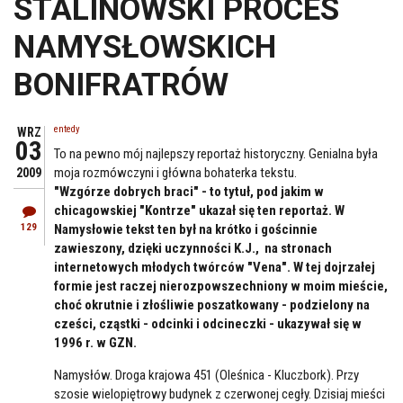
STALINOWSKI PROCES
NAMYSŁOWSKICH
BONIFRATRÓW
entedy
WRZ
03
To na pewno mój najlepszy reportaż historyczny. Genialna była
moja rozmówczyni i główna bohaterka tekstu.
2009
"Wzgórze dobrych braci" - to tytuł, pod jakim w
chicagowskiej "Kontrze" ukazał się ten reportaż. W
129
Namysłowie tekst ten był na krótko i gościnnie
zawieszony, dzięki uczynności K.J., na stronach
internetowych młodych twórców "Vena". W tej dojrzałej
formie jest raczej nierozpowszechniony w moim mieście,
choć okrutnie i złośliwie poszatkowany - podzielony na
cześci, cząstki - odcinki i odcineczki - ukazywał się w
1996 r. w GZN.
Namysłów. Droga krajowa 451 (Oleśnica - Kluczbork). Przy
szosie wielopiętrowy budynek z czerwonej cegły. Dzisiaj mieści