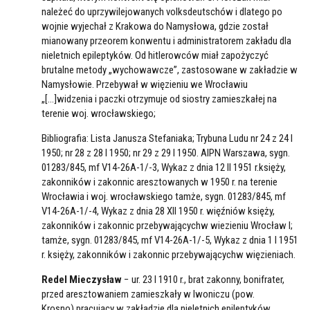
należeć do uprzywilejowanych volksdeutschów i dlatego po
wojnie wyjechał z Krakowa do Namysłowa, gdzie został
mianowany przeorem konwentu i administratorem zakładu dla
nieletnich epileptyków. Od hitlerowców miał zapożyczyć
brutalne metody „wychowawcze”, zastosowane w zakładzie w
Namysłowie. Przebywał w więzieniu we Wrocławiu
„[…]widzenia i paczki otrzymuje od siostry zamieszkałej na
terenie woj. wrocławskiego;
Bibliografia: Lista Janusza Stefaniaka; Trybuna Ludu nr 24 z 24 I
1950; nr 28 z 28 I 1950; nr 29 z 29 I 1950. AIPN Warszawa, sygn.
01283/845, mf V14-26A-1/-3, Wykaz z dnia 12 II 1951 r.księży,
zakonników i zakonnic aresztowanych w 1950 r. na terenie
Wrocławia i woj. wrocławskiego tamże, sygn. 01283/845, mf
V14-26A-1/-4, Wykaz z dnia 28 XII 1950 r. więźniów księży,
zakonników i zakonnic przebywającychw wiezieniu Wrocław I;
tamże, sygn. 01283/845, mf V14-26A-1/-5, Wykaz z dnia 1 I 1951
r. księży, zakonników i zakonnic przebywającychw więzieniach.
Redel Mieczysław
− ur. 23 I 1910 r., brat zakonny, bonifrater,
przed aresztowaniem zamieszkały w Iwoniczu (pow.
Krosno),pracujący w zakładzie dla nieletnich epileptyków.