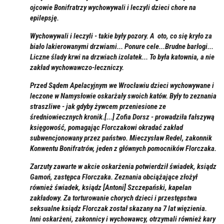
ojcowie Bonifratrzy wychowywali i leczyli dzieci chore na
epilepsję.
Wychowywali i leczyli - takie były pozory. A oto, co się kryło za
biało lakierowanymi drzwiami... Ponure cele...Brudne barłogi...
Liczne ślady krwi na drzwiach izolatek... To była katownia, a nie
zakład wychowawczo-leczniczy.
Przed Sądem Apelacyjnym we Wrocławiu dzieci wychowywane i
leczone w Namysłowie oskarżały swoich katów. Były to zeznania
straszliwe - jak gdyby żywcem przeniesione ze
średniowiecznych kronik.[...] Zofia Dorsz - prowadziła fałszywą
księgowość, pomagając Florczakowi okradać zakład
subwencjonowany przez państwo. Mieczysław Redel, zakonnik
Konwentu Bonifratrów, jeden z głównych pomocników Florczaka.
Zarzuty zawarte w akcie oskarżenia potwierdził świadek, ksiądz
Gamoń, zastępca Florczaka. Zeznania obciążające złożył
również świadek, ksiądz [Antoni] Szczepański, kapelan
zakładowy. Za torturowanie chorych dzieci i przestępstwa
seksualne ksiądz Florczak został skazany na 7 lat więzienia.
Inni oskarżeni, zakonnicy i wychowawcy, otrzymali również kary