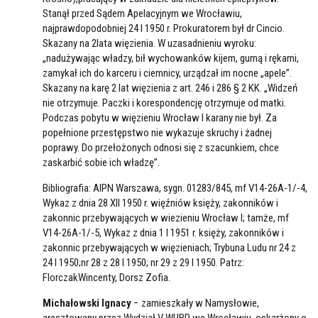
Stanął przed Sądem Apelacyjnym we Wrocławiu,
najprawdopodobniej 24 I 1950 r. Prokuratorem był dr Cincio.
Skazany na 2lata więzienia. W uzasadnieniu wyroku:
„nadużywając władzy, bił wychowanków kijem, gumą i rękami,
zamykał ich do karceru i ciemnicy, urządzał im nocne „apele”.
Skazany na karę 2 lat więzienia z art. 246 i 286 § 2 KK. „Widzeń
nie otrzymuje. Paczki i korespondencję otrzymuje od matki.
Podczas pobytu w więzieniu Wrocław I karany nie był. Za
popełnione przestępstwo nie wykazuje skruchy i żadnej
poprawy. Do przełożonych odnosi się z szacunkiem, chce
zaskarbić sobie ich władzę”.
Bibliografia: AIPN Warszawa, sygn. 01283/845, mf V14-26A-1/-4,
Wykaz z dnia 28 XII 1950 r. więźniów księży, zakonników i
zakonnic przebywających w wiezieniu Wrocław I; tamże, mf
V14-26A-1/-5, Wykaz z dnia 1 I 1951 r. księży, zakonników i
zakonnic przebywających w więzieniach; Trybuna Ludu nr 24 z
24 I 1950;nr 28 z 28 I 1950; nr 29 z 29 I 1950. Patrz:
FlorczakWincenty, Dorsz Zofia.
Michałowski Ignacy
− zamieszkały w Namysłowie,