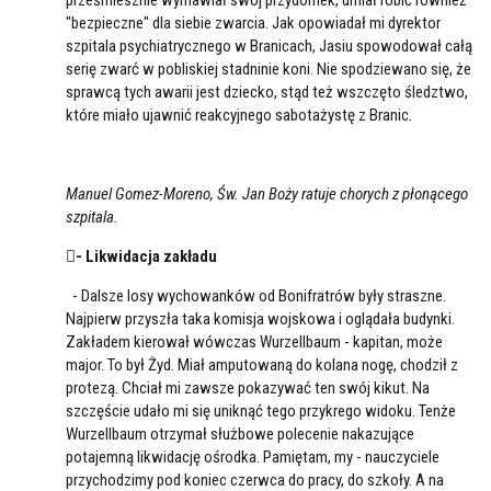
"bezpieczne" dla siebie zwarcia. Jak opowiadał mi dyrektor
szpitala psychiatrycznego w Branicach, Jasiu spowodował całą
serię zwarć w pobliskiej stadninie koni. Nie spodziewano się, że
sprawcą tych awarii jest dziecko, stąd też wszczęto śledztwo,
które miało ujawnić reakcyjnego sabotażystę z Branic.
Manuel Gomez-Moreno, Św. Jan Boży ratuje chorych z płonącego
szpitala.
- Likwidacja zakładu
- Dalsze losy wychowanków od Bonifratrów były straszne.
Najpierw przyszła taka komisja wojskowa i oglądała budynki.
Zakładem kierował wówczas Wurzellbaum - kapitan, może
major. To był Żyd. Miał amputowaną do kolana nogę, chodził z
protezą. Chciał mi zawsze pokazywać ten swój kikut. Na
szczęście udało mi się uniknąć tego przykrego widoku. Tenże
Wurzellbaum otrzymał służbowe polecenie nakazujące
potajemną likwidację ośrodka. Pamiętam, my - nauczyciele
przychodzimy pod koniec czerwca do pracy, do szkoły. A na