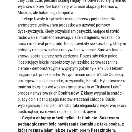
cały czas czuć plecami ścianę i nigdy nie odwracać się tyłem do
wychowanków. Nie bałam się w czasie okupacji Niemców,
Moskali, ale bałam się chłopców.
- Lekcje trwały trzydzieści minut, przerwy piętnaście. Na
arytmetyce usiłowałam początkowo używać pomocy
dydaktycznych. Kiedy przyniosłam patyczki, mające ułatwić
rachowanie, moment nieuwagi, i jeden drugiemu, wsadził do
nosa i rozerwał przegrodę. Nie sprawdziły się kasztany, którymi
chłopcy rzucali w siebie i oczywiście we mnie. Surowa fasola
znowu została przez nich zjedzona. Pozostały tylko palce.
Hospitujący lekcje inspektorzy byli szybko sprowadzani na
ziemię - demonstracyjnie wypiętym gołym tyłkiem lub stekiem
najgorszych przekleństw. Przypominam sobie Wandę Odolską,
protegowaną dziennikarkę, przyjaciółkę Bieruta. Była również u
mnie na lekcji, bo wówczas komentowała w "Trybunie Ludu"
proces namysłowskich Bonifratrów. Z klasy wygnał ja smród -
bijący od nie panującego nad zwieraczami chłopca. Bucik
wybiegającej z sali pani Wandzi, taki elegancki z wężowej skóry,
pośliznął się na czymś rzadkim i śmierdzącym.
- Często chłopcy mówili tylko - tak lub nie. Sukcesem
pedagogicznym było nawiązanie kontaktu z taką osobą, z
którą rozmawiałam jak ze swoim psem Perszingiem.