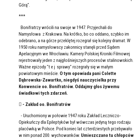
Górą".
***
Bonifratrzy wrócili na swoje w 1947. Przyjechali do
Namysłowa z Krakowa. Na krótko, bo co oddano, szybko im
odebrano, a na górze przeklętej rozegrał się kolejny dramat. W
1950 roku namysłowscy zakonnicy stanęli przed Sądem
Apelacyjnym we Wrocławiu. Kamery Polskiej Kroniki Filmowej
rejestrowały jeden z najgłośniejszych procesów stalinowskich.
Ważne epizody "t e j sprawy" rozegrały się w małym
powiatowym mieście.
O tym opowiada pani Colette
Dąbrowska-Zawartko, niegdyś nauczycielka przy
Konwencie oo. Bonifratrów. Oddajmy głos żywemu
świadkowi tych zdarzeń.
 - Zakład oo. Bonifratrów
- Uruchomiony w połowie 1947 roku Zakład Leczniczo-
Opiekuńczy dla Epileptyków był wówczas jedyną tego rodzaju
placówką w Polsce. Pod koniec lat czterdziestych przebywało
w nim ponad 200. wychowanków.
Umieszczano tu chłopców