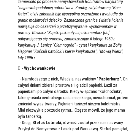
zamieściło po procesie namysłowskich Bonifratrów karykaturę
"najprawdopodobniej autorstwa J. Zaruby, zatytułowaną "Boni-
frater": otyły zakonnik bije dyscypliną przerażone i wychudłe do
granic możliwości dziecko. Zaznaczona granica światła i cienia
nawiązuje do oskarżeń o przetrzymywanie wychowanków w
piwnicy. Równiez "Szpilki pokusiły się o komentarz [do]
odbywającego się procesu, zamieszczając 6 lutego 1950 r.
karykaturę J. Lenicy "Ciemnogród" - cytat i karykatura za Zofią
Heppner "Kościół katolicki i kler w karykaturze", "Mówią Wieki",
luty 1996 r.
 - Wychowankowie
- Najmłodszego z nich, Władzia, nazwaliśmy
"Papierkarz"
. On
całymi dniami zbierał, prostował i gładził papierki. Łaził za
papierkami po całym ośrodku. Kiedy włączano "kołchoźniki",
takie głośniki centralnego radia miejskiego, nieruchomiał, potem
zmieniał wyraz twarzy. Piękniał i tańczył niczym baletmistrz.
Miał niezwykłe poczucie rytmu... Często mówił, że jego mama
była tancerką.
- Drugi,
Stefuś Lotnicki
, również został przez nas nazwany.
Przybył do Namysłowa z Lasek pod Warszawą. Stefuś pamiętał,