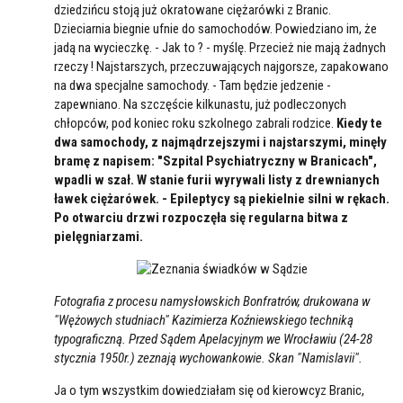
dziedzińcu stoją już okratowane ciężarówki z Branic.
Dzieciarnia biegnie ufnie do samochodów. Powiedziano im, że
jadą na wycieczkę. - Jak to ? - myślę. Przecież nie mają żadnych
rzeczy ! Najstarszych, przeczuwających najgorsze, zapakowano
na dwa specjalne samochody. - Tam będzie jedzenie -
zapewniano. Na szczęście kilkunastu, już podleczonych
chłopców, pod koniec roku szkolnego zabrali rodzice.
Kiedy te
dwa samochody, z najmądrzejszymi i najstarszymi, minęły
bramę z napisem: "Szpital Psychiatryczny w Branicach",
wpadli w szał. W stanie furii wyrywali listy z drewnianych
ławek ciężarówek. - Epileptycy są piekielnie silni w rękach.
Po otwarciu drzwi rozpoczęła się regularna bitwa z
pielęgniarzami.
Fotografia z procesu namysłowskich Bonfratrów, drukowana w
"Wężowych studniach" Kazimierza Koźniewskiego techniką
typograficzną. Przed Sądem Apelacyjnym we Wrocławiu (24-28
stycznia 1950r.) zeznają wychowankowie. Skan "Namislavii".
Ja o tym wszystkim dowiedziałam się od kierowcyz Branic,