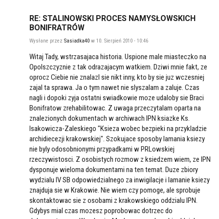
RE: STALINOWSKI PROCES NAMYSŁOWSKICH
BONIFRATRÓW
Wysłane przez
Sasiadka40
w 10. Sierpień 2010 - 10:46
Witaj Tady, wstrzasajaca historia. Uspione male miasteczko na
Opolszczyznie z tak odrazajacym watkiem. Dziwi mnie fakt, ze
oprocz Ciebie nie znalazl sie nikt inny, kto by sie juz wczesniej
zajal ta sprawa. Ja o tym nawet nie slyszalam a zaluje. Czas
nagli i dopoki zyja ostatni swiadkowie moze udaloby sie Braci
Bonifratow zrehabilitowac. Z uwaga przeczytalam oparta na
znalezionych dokumentach w archiwach IPN ksiazke Ks.
Isakowicza-Zaleskiego "Ksieza wobec bezpieki na przykladzie
archidiecezji krakowskiej". Szokujace sposoby lamania ksiezy
nie byly odosobnionymi przypadkami w PRLowskiej
rzeczywistosci. Z osobistych rozmow z ksiedzem wiem, ze IPN
dysponuje wieloma dokumentami na ten temat. Duze zbiory
wydzialu IV SB odpowiedzialnego za inwigilacje i lamanie ksiezy
znajduja sie w Krakowie. Nie wiem czy pomoge, ale sprobuje
skontaktowac sie z osobami z krakowskiego oddzialu IPN.
Gdybys mial czas mozesz poprobowac dotrzec do