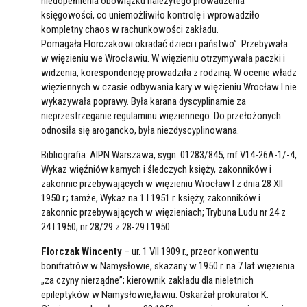
niedopełnienia obowiązku należytego prowadzenia
księgowości, co uniemożliwiło kontrolę i wprowadziło
kompletny chaos w rachunkowości zakładu.
Pomagała Florczakowi okradać dzieci i państwo”. Przebywała
w więzieniu we Wrocławiu. W więzieniu otrzymywała paczki i
widzenia, korespondencję prowadziła z rodziną. W ocenie władz
więziennych w czasie odbywania kary w więzieniu Wrocław I nie
wykazywała poprawy. Była karana dyscyplinarnie za
nieprzestrzeganie regulaminu więziennego. Do przełożonych
odnosiła się arogancko, była niezdyscyplinowana.
Bibliografia: AIPN Warszawa, sygn. 01283/845, mf V14-26A-1/-4,
Wykaz więźniów karnych i śledczych księży, zakonników i
zakonnic przebywających w więzieniu Wrocław I z dnia 28 XII
1950 r.; tamże, Wykaz na 1 I 1951 r. księży, zakonników i
zakonnic przebywających w więzieniach; Trybuna Ludu nr 24 z
24 I 1950; nr 28/29 z 28-29 I 1950.
Florczak Wincenty
– ur. 1 VII 1909 r., przeor konwentu
bonifratrów w Namysłowie, skazany w 1950 r. na 7 lat więzienia
„za czyny nierządne”; kierownik zakładu dla nieletnich
epileptyków w Namysłowie;ławiu. Oskarżał prokurator K.