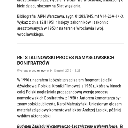
aresztowany przez Wydział V WUBP we Wrocławiu, oskarżony o
bicie dzieci, skazany na 5 lat więzienia.
Bibliografia: AIPN Warszawa, sygn. 01283/845, mf V14-26A-1/-3,
Wykaz z dnia 12 II 1951 r. księży, zakonników i zakonnic
aresztowanych w 1950 r. na terenie Wrocławia i woj.
wrocławskiego.
RE: STALINOWSKI PROCES NAMYSŁOWSKICH
BONIFRATRÓW
Wysłane przez
entedy
w 14. Sierpień 2010 - 15:25
W 1996 r. nagrałem i później przepisałem fragment ścieżki
dźwiekowej Polskiej Kroniki Filmowej z 1950 r., która w kinach
całej Polski nagłaśniała propagandową wersję procesu
namysłowskich Bonifratrów z 1950 r. Autorem komentarza był
znany polski publicysta, Karol Małcużyński. Uniesionym głosem
materiał zdjęciowy komentował lektor Andrzej Łapicki, później
wybitny aktor polski:
Budynek Zakładu Wychowawczo-Leczniczego w Namysłowie. To