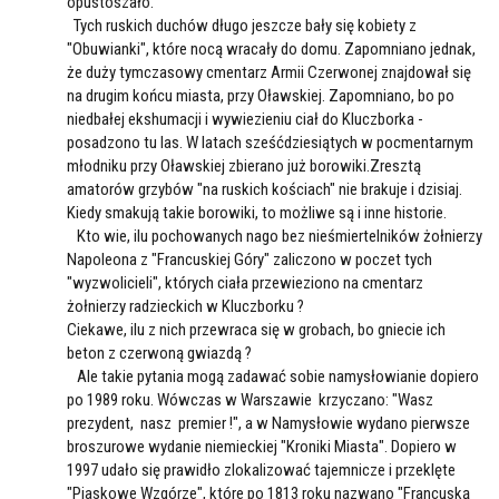
opustoszało.
Tych ruskich duchów długo jeszcze bały się kobiety z
"Obuwianki", które nocą wracały do domu. Zapomniano jednak,
że duży tymczasowy cmentarz Armii Czerwonej znajdował się
na drugim końcu miasta, przy Oławskiej. Zapomniano, bo po
niedbałej ekshumacji i wywiezieniu ciał do Kluczborka -
posadzono tu las. W latach sześćdziesiątych w pocmentarnym
młodniku przy Oławskiej zbierano już borowiki.Zresztą
amatorów grzybów "na ruskich kościach" nie brakuje i dzisiaj.
Kiedy smakują takie borowiki, to możliwe są i inne historie.
Kto wie, ilu pochowanych nago bez nieśmiertelników żołnierzy
Napoleona z "Francuskiej Góry" zaliczono w poczet tych
"wyzwolicieli", których ciała przewieziono na cmentarz
żołnierzy radzieckich w Kluczborku ?
Ciekawe, ilu z nich przewraca się w grobach, bo gniecie ich
beton z czerwoną gwiazdą ?
Ale takie pytania mogą zadawać sobie namysłowianie dopiero
po 1989 roku. Wówczas w Warszawie krzyczano: "Wasz
prezydent, nasz premier !", a w Namysłowie wydano pierwsze
broszurowe wydanie niemieckiej "Kroniki Miasta". Dopiero w
1997 udało się prawidło zlokalizować tajemnicze i przeklęte
"Piaskowe Wzgórze", które po 1813 roku nazwano "Francuską