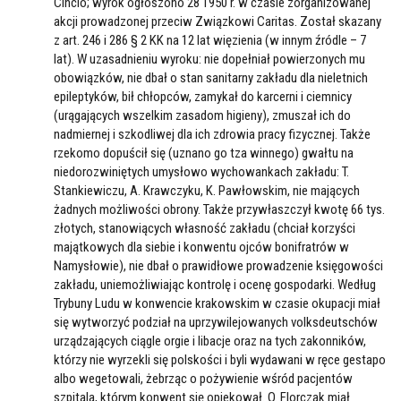
Cincio; wyrok ogłoszono 28 1950 r. w czasie zorganizowanej
akcji prowadzonej przeciw Związkowi Caritas. Został skazany
z art. 246 i 286 § 2 KK na 12 lat więzienia (w innym źródle – 7
lat). W uzasadnieniu wyroku: nie dopełniał powierzonych mu
obowiązków, nie dbał o stan sanitarny zakładu dla nieletnich
epileptyków, bił chłopców, zamykał do karcerni i ciemnicy
(urągających wszelkim zasadom higieny), zmuszał ich do
nadmiernej i szkodliwej dla ich zdrowia pracy fizycznej. Także
rzekomo dopuścił się (uznano go tza winnego) gwałtu na
niedorozwiniętych umysłowo wychowankach zakładu: T.
Stankiewiczu, A. Krawczyku, K. Pawłowskim, nie mających
żadnych możliwości obrony. Także przywłaszczył kwotę 66 tys.
złotych, stanowiących własność zakładu (chciał korzyści
majątkowych dla siebie i konwentu ojców bonifratrów w
Namysłowie), nie dbał o prawidłowe prowadzenie księgowości
zakładu, uniemożliwiając kontrolę i ocenę gospodarki. Według
Trybuny Ludu w konwencie krakowskim w czasie okupacji miał
się wytworzyć podział na uprzywilejowanych volksdeutschów
urządzających ciągle orgie i libacje oraz na tych zakonników,
którzy nie wyrzekli się polskości i byli wydawani w ręce gestapo
albo wegetowali, żebrząc o pożywienie wśród pacjentów
szpitala, którym konwent się opiekował. O. Florczak miał