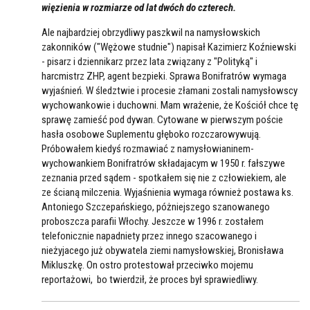
więzienia w rozmiarze od lat dwóch do czterech.
Ale najbardziej obrzydliwy paszkwil na namysłowskich
zakonników ("Wężowe studnie") napisał Kazimierz Koźniewski
- pisarz i dziennikarz przez lata związany z "Polityką" i
harcmistrz ZHP, agent bezpieki. Sprawa Bonifratrów wymaga
wyjaśnień. W śledztwie i procesie złamani zostali namysłowscy
wychowankowie i duchowni. Mam wrażenie, że Kościół chce tę
sprawę zamieść pod dywan. Cytowane w pierwszym poście
hasła osobowe Suplementu głęboko rozczarowywują.
Próbowałem kiedyś rozmawiać z namysłowianinem-
wychowankiem Bonifratrów składajacym w 1950 r. fałszywe
zeznania przed sądem - spotkałem się nie z człowiekiem, ale
ze ścianą milczenia. Wyjaśnienia wymaga również postawa ks.
Antoniego Szczepańskiego, póżniejszego szanowanego
proboszcza parafii Włochy. Jeszcze w 1996 r. zostałem
telefonicznie napadniety przez innego szacowanego i
nieżyjacego już obywatela ziemi namysłowskiej, Bronisława
Mikluszkę. On ostro protestował przeciwko mojemu
reportażowi, bo twierdził, że proces był sprawiedliwy.