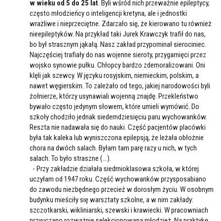
w wieku od 5 do 25 lat
. Byli wśród nich przeważnie epileptycy,
często młodzieńcy o inteligencji kretyna, ale i jednostki
wrażliwe i nieprzeciętne. Zdarzało się, że kierowano tu również
nieepileptyków. Na przykład taki Jurek Krawczyk trafił do nas,
bo był strasznym jąkałą. Nasz zakład przypominał sierociniec.
Najczęściej trafiały do nas wojenne sieroty, przygarnięci przez
wojsko synowie pułku. Chłopcy bardzo zdemoralizowani. Oni
klęli jak szewcy. W języku rosyjskim, niemieckim, polskim, a
nawet węgierskim. To zależało od tego, jakiej narodowości byli
żołnierze, którzy usynawiali wojenną znajdę. Przekleństwo
bywało często jedynym słowem, które umieli wymówić. Do
szkoły chodziło jednak siedemdziesięciu paru wychowanków.
Reszta nie nadawała się do nauki. Część pacjentów placówki
była tak kaleka lub wyniszczona epilepsją, że leżała obłożnie
chora na dwóch salach. Byłam tam parę razy u nich, w tych
salach. To było straszne (...).
- Przy zakładzie działała siedmioklasowa szkoła, w której
uczyłam od 1947 roku. Część wychowanków przysposabiano
do zawodu niezbędnego przecież w dorosłym życiu. W osobnym
budynku mieściły się warsztaty szkolne, a w nim zakłady:
szczotkarski, wikliniarski, szewski i krawiecki. W pracowniach
przyuczano rozważnie selekcjonowaną młodzież. Na praktykę