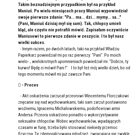
Takim beznadziejnym przypadkiem był na przykład
Maniuś. Po wielu miesiącach pracy Maniuś wypowiedział
swoje pierwsze zdanie: "Pa... ma... dzi... mymy... sa..."
(Pani, Maniuś dzisiaj mył się sam). Tak, chłopcy umieli
kląć, ale często nie potrafili mówić. Zapisałam oczywiście
Maniusowi to pierwsze zdanie w zeszycie. I to był nasz
wielki sukces.
- Innym razem, po dwóch latach, taki na przykład Władziu
Papierkarz powiedział mi po raz pierwszy: "Pani". Po moich
wielo- , wielokrotnych upomnieniach powiedział mi: "Dobrze, ty
kurwo! Będę ci mówił Pani !". I to był też mój wielki dzień, bo od
tego momentu mówił mi już zawsze Pani.
 - Proces
- Akt oskarżenia zarzucał przeorowi Wincentemu Florczakowi
znęcanie się nad wychowankami, taki sam zarzut postawiono
woźnemu, Ignacemu Michałowskiemu, podoficerowi armii
Andersa. Przeora oskarżono ponadto o wykorzystywanie
seksualne chłopców. Wobec wychowanków, wpadających
czasami w furię, trzeba było stosować niekiedy przemoc
fizyczną. Tę zdemoralizowaną młodzież, zwracającą się zwykle