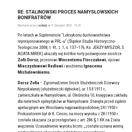
RE: STALINOWSKI PROCES NAMYSŁOWSKICH
BONIFRATRÓW
Wysłane przez
entedy
w 9. Sierpień 2010 - 15:31
Po latach w Suplemencie "Leksykonu duchowieństwa
represjonowanego w PRL-u" (Śląskie Studia Historyczno-
Teologiczne 2008, t. 41, z. 1, s. 137–176, Ks. JERZY MYSZOR, S.
AGATA MIREK) ukazały się krótkie noty poświęcone siostrze
Zofii Dorsz
, przeorowi
Wincentemu Florczakowi
, ojcowi
Mieczysławowi Redlowi
i woźnemu
Ignacemu
Michałowskiemu
.
Dorsz Zofia
− Zgromadzenie Sióstr Służebniczek Dziewicy
Niepokalanej (służebniczki dębickie), ur. 15 II 1911 r.,
zamieszkała w Namysłowie, ul. Oleśnicka 10, księgowa zakładu
dla nieletnich epileptyków w Namysłowie. Stanęła przed sądem
apelacyjnym we Wrocławiu najprawdopodobniej 24 I 1950 r.
Prokuratorem był dr K. Cincio; na mocy wyroku z 28 I 1950 r.
została skazana za przestępstwo z art. 286 § 1 KK na 2 lata
więzienia. Uzasadnienie wyroku brzmi: „została uznana winną