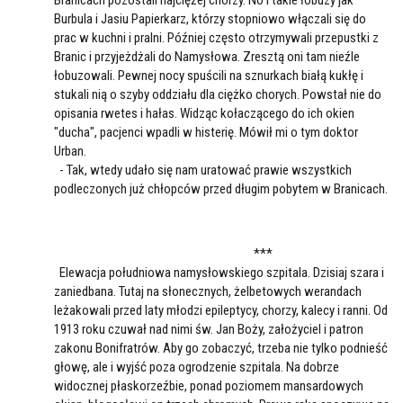
Branicach pozostali najciężej chorzy. No i takie łobuzy jak
Burbula i Jasiu Papierkarz, którzy stopniowo włączali się do
prac w kuchni i pralni. Później często otrzymywali przepustki z
Branic i przyjeżdżali do Namysłowa. Zresztą oni tam nieźle
łobuzowali. Pewnej nocy spuścili na sznurkach białą kukłę i
stukali nią o szyby oddziału dla ciężko chorych. Powstał nie do
opisania rwetes i hałas. Widząc kołaczącego do ich okien
"ducha", pacjenci wpadli w histerię. Mówił mi o tym doktor
Urban.
- Tak, wtedy udało się nam uratować prawie wszystkich
podleczonych już chłopców przed długim pobytem w Branicach.
***
Elewacja południowa namysłowskiego szpitala. Dzisiaj szara i
zaniedbana. Tutaj na słonecznych, żelbetowych werandach
leżakowali przed laty młodzi epileptycy, chorzy, kalecy i ranni. Od
1913 roku czuwał nad nimi św. Jan Boży, założyciel i patron
zakonu Bonifratrów. Aby go zobaczyć, trzeba nie tylko podnieść
głowę, ale i wyjść poza ogrodzenie szpitala. Na dobrze
widocznej płaskorzeźbie, ponad poziomem mansardowych