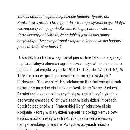
Tablica upamiętniająca rozpoczęcie budowy. Typowy dla
Bonfratrów symbol. Owoc granatu, z którego wyrasta krzyż. Motyw
zaczerpnięty z hagiografii Św. Jan Bożego, patrona zakonu.
Zadziwiajacy jest tylko to, że na tablicy jest on nietypowy -
arcybiskupi. Oznacza patronat i wsparcie finansowe dla budowy
przez Kościół Wrocławski?
Ośrodek Bonifratrów zajmował pierwotnie teren dzisiejszego
szpitala, fabryki obuwia i ogrodnictwa. Trzykrotnie zamieniano
go na szpital wojskowy (lata 1914-18; 1939-45-47; 1951-57). W
1958 roku na wzgórzu ponownie rozpoczęto "wykopki".
Budowano "Obuwiankę". Na odebranym Bonifratrom gruntach
natrafiono na szkielety. Ludzie mówili, że to "kości Ruskich".
Pamiętano jeszcze o leczących się w szpitalu syfilitykach z
czerwoną gwiazdą. O ich gwałtach w biały dzień i mordach.
Spośród pacjentów z "Francuskiej Góry" rekrutowali się
Rosjanie, którzy w biały dzień napadli na pociąg Namysłów-
Kępno, a potem w sylwestra 45 roku zastrzeli pierwszego
namysłowskiego starostę. Po tych wyczynach miasto