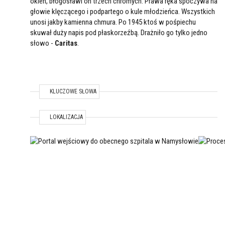
okien, błogosławi on trzech chromych. Prawa ręka spoczywa na
głowie klęczącego i podpartego o kule młodzieńca. Wszystkich
unosi jakby kamienna chmura. Po 1945 ktoś w pośpiechu
skuwał duży napis pod płaskorzeźbą. Drażniło go tylko jedno
słowo -
Caritas
.
KLUCZOWE SŁOWA
TEMAT / LOKALIZACJA
PORTAL WEJŚCIOWY DO
PRO
LOKALIZACJA
OBECNEGO SZPITALA W
BON
NAMYSŁOWIE
NAM