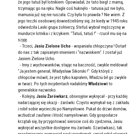
że jego tatuś był lotnikiem. Opowiadał, że tato biegł z mamą,
trzymając go na ręku. Nagle coś huknęło - tatusia już nie było,
mamusia już się nie ruszała. Czy była to prawda ? Nie wiem. Z
jego teczki osobowej dowiedzieliśmy się, że kiedy w 1945 roku
odwiedziła Laski grupa żołnierzy, Stefuś wybrał mężczyznę w
mundurze lotnika i z krzykiem: "Tatuś, tatuś !" - rzucił mu się na
szyję.
- Trzeci,
Jasiu Zielone Ucho
- wspaniała chłopczyna ! Dotarł
do nas z tak zapisanym imieniem i "nazwiskiem". I został już
Jasiem Zielone Ucho.
- Inny z wychowanków, stając na baczność, zwykle meldował:
"Ja jestem generał, Władysław Sikorski !". Gdy któryś z
chłopców mówił, że jest tylko kapralem, Władziu bił go zwykle
w twarz. Po tych incydentach nadaliśmy
Władziowi
to
generalskie nazwisko.
- Kolejny,
Jasiu Żarówkarz
, obsesyjnie wykręcał - przy każdej
nadarzającej się okazji - żarówki. Często wymykał się z zakładu
i robił sobie wycieczki po Namysłowie. Pukał do drzwi domów,
wzbudzał zaufanie i litość namysłowian. Gdy gospodarze
krzątali się, by przygotować sierocie coś do zjedzenia, Jasiu
wykręcał wszystkie dostępne mu żarówki. Szarówkasz, tak
prześmiesznie wymawiał swój przydomek, umiał robić również