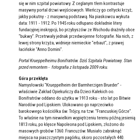
się w nim szpital powiatowy. Z ceglanym tłem kontrastuje
masywny portal drzwi wejściowych. Wieńczy go celtycki krzyż,
jakby pokutny - z masywną podstawą. Na piaskowcu wykuta
data: 1911 - 1912. Po 1945 roku odłupano dokładnie litery
fundacyjnej inskrypcji, bo przybyszów ze Wschodu drażniły obce
"bukwy". Przetrwały jednak przedwojenne fotografie. Na nich, z
lewej strony krzyża, widnieje niemieckie "erbaut", z prawej
łacińskie "Anno Domini".
Portal Krueppelheimu Bonifratrów. Dziś Szpitala Powiatowy. Stan
przed remontem - fotografia z listopada 2009 roku.
Góra przeklęta
Namysłowski "Krueppelheim der Barmherzigen Brueder" -
właściwie Zakład Opiekuńczy dla Dzieci Kalekich oo.
Bonifratrów oddano do użytku w 1913 roku - sto lat po Bitwie
Narodów pod Lipskiem. Ulokowano go naprzeciwko
barokowego kościółka św. Trójcy, na tzw. "Francuskiej Górze".
To właśnie na tym niewielkim wypiętrzeniu terenu późną jesienią
1813 roku, po klęsce Napoleona pod Lipskiem, złożono do
masowych grobów 1360. Francuzów. Musiało zabraknąć
miejsca na piaszczystym pagórku, skoro pozostałych 440.