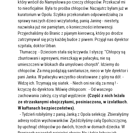
który wrócił do Namysłowa po rzeczy chłopców. Przekazał mi
to nieoficjalnie. Była to prośba chłopców. Nazajutrz byłam już w
kuratorium w Opolu. Szybko przekonałam odpowiedzialną za
sprawy naszych dzieci wizytatorkę, panią Janinę - niestety,
nazwiska już nie pamiętam, o konieczności interwencji.
Przyjechaliśmy do Branic z pijanym kierowcą, który po drodze
zatrzymywał się przy każdej budce z piwem. Przyjął nas dyrektor
szpitala, doktor Urban.
Tłumaczę: - Dzieciom stała się krzywda. I słyszę: "Chłopcy są
zbuntowani i agresywni, mieszkają w pałacyku, nie są
umieszczeni w blokach dla umysłowo chorych". Idziemy do
chłopców. Za mną podążają sanitariusze, nieco w tyle dyrektor i
pani Janka. W pałacyku wszystko okratowane z góry na dół. -
Widzę ich. Trzymają się siatek. - Niech oni nie idą za mną ! -
krzyczę do dyrektora. Mówię chłopcom: - Od waszego
zachowania zależy, czy stąd wyjdziecie.
(Część z nich leżała
ze strzaskanymi obojczykami, posiniaczona, w izolatkach.
W kaftanach bezpieczeństwa).
- Tydzień robiłyśmy z panią Janką z Opola selekcję. Zbierałyśmy
adresy rodzin wychowanków. Zjeździłyśmy całą Opolszczyznę,
by upchnąć chłopców po dwóch, trzech w domach dziecka. W