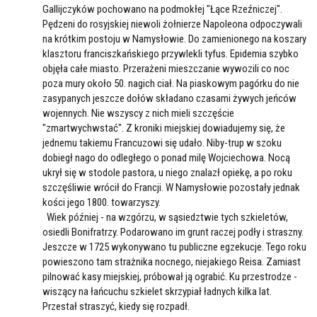
Gallijczyków pochowano na podmokłej "Łące Rzeźniczej".
Pędzeni do rosyjskiej niewoli żołnierze Napoleona odpoczywali
na krótkim postoju w Namysłowie. Do zamienionego na koszary
klasztoru franciszkańskiego przywlekli tyfus. Epidemia szybko
objęła całe miasto. Przerażeni mieszczanie wywozili co noc
poza mury około 50. nagich ciał. Na piaskowym pagórku do nie
zasypanych jeszcze dołów składano czasami żywych jeńców
wojennych. Nie wszyscy z nich mieli szczęście
"zmartwychwstać". Z kroniki miejskiej dowiadujemy się, że
jednemu takiemu Francuzowi się udało. Niby-trup w szoku
dobiegł nago do odległego o ponad milę Wojciechowa. Nocą
ukrył się w stodole pastora, u niego znalazł opiekę, a po roku
szczęśliwie wrócił do Francji. W Namysłowie pozostały jednak
kości jego 1800. towarzyszy.
Wiek później - na wzgórzu, w sąsiedztwie tych szkieletów,
osiedli Bonifratrzy. Podarowano im grunt raczej podły i straszny.
Jeszcze w 1725 wykonywano tu publiczne egzekucje. Tego roku
powieszono tam strażnika nocnego, niejakiego Reisa. Zamiast
pilnować kasy miejskiej, próbował ją ograbić. Ku przestrodze -
wiszący na łańcuchu szkielet skrzypiał ładnych kilka lat.
Przestał straszyć, kiedy się rozpadł.