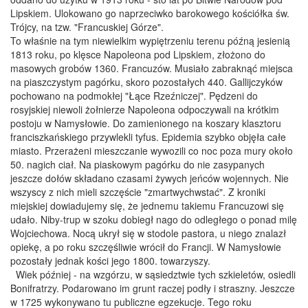
Lipskiem. Ulokowano go naprzeciwko barokowego kościółka św.
Trójcy, na tzw. "Francuskiej Górze".
To właśnie na tym niewielkim wypiętrzeniu terenu późną jesienią
1813 roku, po klęsce Napoleona pod Lipskiem, złożono do
masowych grobów 1360. Francuzów. Musiało zabraknąć miejsca
na piaszczystym pagórku, skoro pozostałych 440. Gallijczyków
pochowano na podmokłej "Łące Rzeźniczej". Pędzeni do
rosyjskiej niewoli żołnierze Napoleona odpoczywali na krótkim
postoju w Namysłowie. Do zamienionego na koszary klasztoru
franciszkańskiego przywlekli tyfus. Epidemia szybko objęła całe
miasto. Przerażeni mieszczanie wywozili co noc poza mury około
50. nagich ciał. Na piaskowym pagórku do nie zasypanych
jeszcze dołów składano czasami żywych jeńców wojennych. Nie
wszyscy z nich mieli szczęście "zmartwychwstać". Z kroniki
miejskiej dowiadujemy się, że jednemu takiemu Francuzowi się
udało. Niby-trup w szoku dobiegł nago do odległego o ponad milę
Wojciechowa. Nocą ukrył się w stodole pastora, u niego znalazł
opiekę, a po roku szczęśliwie wrócił do Francji. W Namysłowie
pozostały jednak kości jego 1800. towarzyszy.
Wiek później - na wzgórzu, w sąsiedztwie tych szkieletów, osiedli
Bonifratrzy. Podarowano im grunt raczej podły i straszny. Jeszcze
w 1725 wykonywano tu publiczne egzekucje. Tego roku