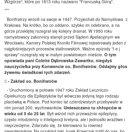
Wzgórze", które po 1813 roku nazwano "Francuską Górą".
***
Bonifratrzy wrócili na swoje w 1947. Przyjechali do Namysłowa z
Krakowa. Na krótko, bo co oddano, szybko im odebrano, a na
górze przeklętej rozegrał się kolejny dramat. W 1950 roku
namysłowscy zakonnicy stanęli przed Sądem Apelacyjnym we
Wrocławiu. Kamery Polskiej Kroniki Filmowej rejestrowały jeden z
najgłośniejszych procesów stalinowskich. Ważne epizody "t e j
sprawy" rozegrały się w małym powiatowym mieście.
O tym
opowiada pani Colette Dąbrowska-Zawartko, niegdyś
nauczycielka przy Konwencie oo. Bonifratrów. Oddajmy głos
żywemu świadkowi tych zdarzeń.
 - Zakład oo. Bonifratrów
- Uruchomiony w połowie 1947 roku Zakład Leczniczo-
Opiekuńczy dla Epileptyków był wówczas jedyną tego rodzaju
placówką w Polsce. Pod koniec lat czterdziestych przebywało w
nim ponad 200. wychowanków.
Umieszczano tu chłopców w
wieku od 5 do 25 lat
. Byli wśród nich przeważnie epileptycy,
często młodzieńcy o inteligencji kretyna, ale i jednostki wrażliwe i
nieprzeciętne. Zdarzało się, że kierowano tu również
nieepileptyków. Na przykład taki Jurek Krawczyk trafił do nas, bo