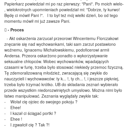
Papierkarz powiedział mi po raz pierwszy: "Pani". Po moich wielo-
, wielokrotnych upomnieniach powiedział mi: "Dobrze, ty kurwo!
Będę ci mówił Pani !". I to był też mój wielki dzień, bo od tego
momentu mówił mi już zawsze Pani.
 - Proces
- Akt oskarżenia zarzucał przeorowi Wincentemu Florczakowi
znęcanie się nad wychowankami, taki sam zarzut postawiono
woźnemu, Ignacemu Michałowskiemu, podoficerowi armii
Andersa. Przeora oskarżono ponadto o wykorzystywanie
seksualne chłopców. Wobec wychowanków, wpadających
czasami w furię, trzeba było stosować niekiedy przemoc fizyczną.
Tę zdemoralizowaną młodzież, zwracającą się zwykle do
nauczycieli i wychowawców: ty k... !, ty ch... !, i jeszcze piękniej,
trzeba było trzymać krótko. UB do składania zeznań wybierało
przede wszystkim niedorozwiniętych umysłowo. Można nimi było
łatwo manipulować. Zeznania wyglądały zwykle tak:
- Wołał cię ojciec do swojego pokoju ?
- Ehee!
- I kazał ci ściągać portki ?
- Ehee !
- I zgwałcił cię ? Tak ?!