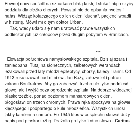
Pewnej nocy spuścili na sznurkach białą kukłę i stukali nią o szyby
oddziału dla ciężko chorych. Powstał nie do opisania rwetes i
hałas. Widząc kołaczącego do ich okien "ducha", pacjenci wpadli
w histerię. Mówił mi o tym doktor Urban.
- Tak, wtedy udało się nam uratować prawie wszystkich
podleczonych już chłopców przed długim pobytem w Branicach.
***
Elewacja południowa namysłowskiego szpitala. Dzisiaj szara i
zaniedbana. Tutaj na słonecznych, żelbetowych werandach
leżakowali przed laty młodzi epileptycy, chorzy, kalecy i ranni. Od
1913 roku czuwał nad nimi św. Jan Boży, założyciel i patron
zakonu Bonifratrów. Aby go zobaczyć, trzeba nie tylko podnieść
głowę, ale i wyjść poza ogrodzenie szpitala. Na dobrze widocznej
płaskorzeźbie, ponad poziomem mansardowych okien,
błogosławi on trzech chromych. Prawa ręka spoczywa na głowie
klęczącego i podpartego o kule młodzieńca. Wszystkich unosi
jakby kamienna chmura. Po 1945 ktoś w pośpiechu skuwał duży
napis pod płaskorzeźbą. Drażniło go tylko jedno słowo -
Caritas
.