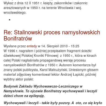
Wykaz z dnia 12 II 1951 r. księży, zakonników i zakonnic
aresztowanych w 1950 r. na terenie Wrocławia i woj.
wrocławskiego.
Re: Stalinowski proces namysłowskich
Bonifratrów
Wysłane przez
entedy
w 14. Sierpień 2010 - 15:25
W 1996 r. nagrałem i później przepisałem fragment ścieżki
dźwiekowej Polskiej Kroniki Filmowej z 1950 r., która w kinach
całej Polski nagłaśniała propagandową wersję procesu
namysłowskich Bonifratrów z 1950 r. Autorem komentarza był
znany polski publicysta, Karol Małcużyński. Uniesionym głosem
materiał zdjęciowy komentował lektor Andrzej Łapicki, później
wybitny aktor polski:
Budynek Zakładu Wychowawczo-Leczniczego w
Namysłowie. To ojcowie Bonifratrzy wychowywali i leczyli
dzieci chore na epilepsję.
Wychowywali i leczyli - takie były pozory. A oto, co się kryło