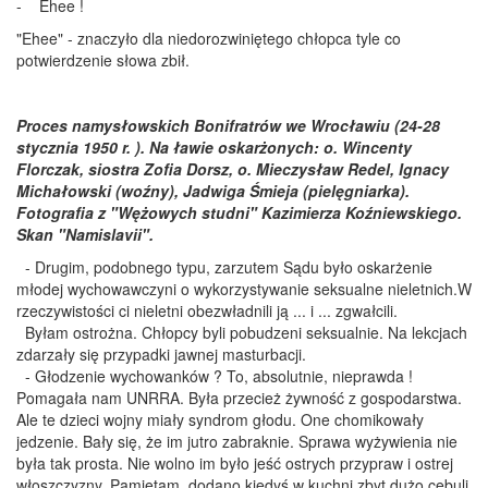
- Ehee !
"Ehee" - znaczyło dla niedorozwiniętego chłopca tyle co
potwierdzenie słowa zbił.
Proces namysłowskich Bonifratrów we Wrocławiu (24-28
stycznia 1950 r. ). Na ławie oskarżonych: o. Wincenty
Florczak, siostra Zofia Dorsz, o. Mieczysław Redel, Ignacy
Michałowski (woźny), Jadwiga Śmieja (pielęgniarka).
Fotografia z "Wężowych studni" Kazimierza Koźniewskiego.
Skan "Namislavii".
- Drugim, podobnego typu, zarzutem Sądu było oskarżenie
młodej wychowawczyni o wykorzystywanie seksualne nieletnich.W
rzeczywistości ci nieletni obezwładnili ją ... i ... zgwałcili.
Byłam ostrożna. Chłopcy byli pobudzeni seksualnie. Na lekcjach
zdarzały się przypadki jawnej masturbacji.
- Głodzenie wychowanków ? To, absolutnie, nieprawda !
Pomagała nam UNRRA. Była przecież żywność z gospodarstwa.
Ale te dzieci wojny miały syndrom głodu. One chomikowały
jedzenie. Bały się, że im jutro zabraknie. Sprawa wyżywienia nie
była tak prosta. Nie wolno im było jeść ostrych przypraw i ostrej
włoszczyzny. Pamiętam, dodano kiedyś w kuchni zbyt dużo cebuli