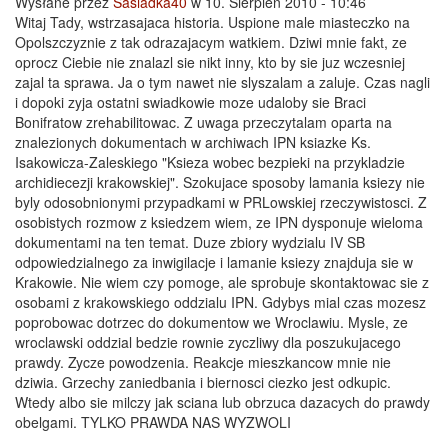
Wysłane przez
Sasiadka40
w 10. Sierpień 2010 - 10:46
Witaj Tady, wstrzasajaca historia. Uspione male miasteczko na
Opolszczyznie z tak odrazajacym watkiem. Dziwi mnie fakt, ze
oprocz Ciebie nie znalazl sie nikt inny, kto by sie juz wczesniej
zajal ta sprawa. Ja o tym nawet nie slyszalam a zaluje. Czas nagli
i dopoki zyja ostatni swiadkowie moze udaloby sie Braci
Bonifratow zrehabilitowac. Z uwaga przeczytalam oparta na
znalezionych dokumentach w archiwach IPN ksiazke Ks.
Isakowicza-Zaleskiego "Ksieza wobec bezpieki na przykladzie
archidiecezji krakowskiej". Szokujace sposoby lamania ksiezy nie
byly odosobnionymi przypadkami w PRLowskiej rzeczywistosci. Z
osobistych rozmow z ksiedzem wiem, ze IPN dysponuje wieloma
dokumentami na ten temat. Duze zbiory wydzialu IV SB
odpowiedzialnego za inwigilacje i lamanie ksiezy znajduja sie w
Krakowie. Nie wiem czy pomoge, ale sprobuje skontaktowac sie z
osobami z krakowskiego oddzialu IPN. Gdybys mial czas mozesz
poprobowac dotrzec do dokumentow we Wroclawiu. Mysle, ze
wroclawski oddzial bedzie rownie zyczliwy dla poszukujacego
prawdy. Zycze powodzenia. Reakcje mieszkancow mnie nie
dziwia. Grzechy zaniedbania i biernosci ciezko jest odkupic.
Wtedy albo sie milczy jak sciana lub obrzuca dazacych do prawdy
obelgami. TYLKO PRAWDA NAS WYZWOLI