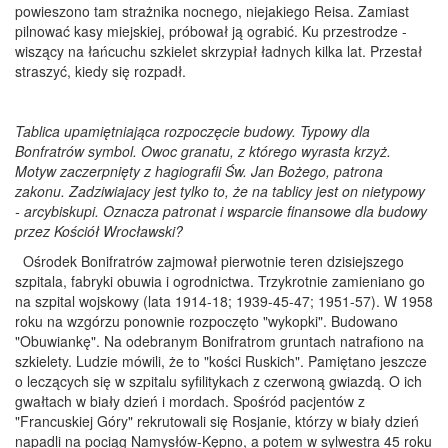
powieszono tam strażnika nocnego, niejakiego Reisa. Zamiast
pilnować kasy miejskiej, próbował ją ograbić. Ku przestrodze -
wiszący na łańcuchu szkielet skrzypiał ładnych kilka lat. Przestał
straszyć, kiedy się rozpadł.
Tablica upamiętniająca rozpoczęcie budowy. Typowy dla
Bonfratrów symbol. Owoc granatu, z którego wyrasta krzyż.
Motyw zaczerpnięty z hagiografii Św. Jan Bożego, patrona
zakonu. Zadziwiajacy jest tylko to, że na tablicy jest on nietypowy
- arcybiskupi. Oznacza patronat i wsparcie finansowe dla budowy
przez Kościół Wrocławski?
Ośrodek Bonifratrów zajmował pierwotnie teren dzisiejszego
szpitala, fabryki obuwia i ogrodnictwa. Trzykrotnie zamieniano go
na szpital wojskowy (lata 1914-18; 1939-45-47; 1951-57). W 1958
roku na wzgórzu ponownie rozpoczęto "wykopki". Budowano
"Obuwiankę". Na odebranym Bonifratrom gruntach natrafiono na
szkielety. Ludzie mówili, że to "kości Ruskich". Pamiętano jeszcze
o leczących się w szpitalu syfilitykach z czerwoną gwiazdą. O ich
gwałtach w biały dzień i mordach. Spośród pacjentów z
"Francuskiej Góry" rekrutowali się Rosjanie, którzy w biały dzień
napadli na pociąg Namysłów-Kępno, a potem w sylwestra 45 roku