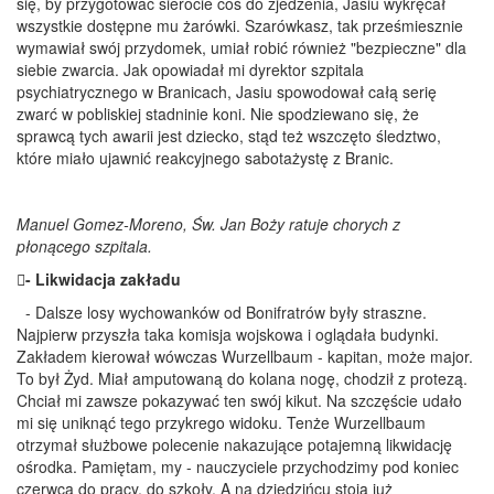
się, by przygotować sierocie coś do zjedzenia, Jasiu wykręcał
wszystkie dostępne mu żarówki. Szarówkasz, tak prześmiesznie
wymawiał swój przydomek, umiał robić również "bezpieczne" dla
siebie zwarcia. Jak opowiadał mi dyrektor szpitala
psychiatrycznego w Branicach, Jasiu spowodował całą serię
zwarć w pobliskiej stadninie koni. Nie spodziewano się, że
sprawcą tych awarii jest dziecko, stąd też wszczęto śledztwo,
które miało ujawnić reakcyjnego sabotażystę z Branic.
Manuel Gomez-Moreno, Św. Jan Boży ratuje chorych z
płonącego szpitala.
- Likwidacja zakładu
- Dalsze losy wychowanków od Bonifratrów były straszne.
Najpierw przyszła taka komisja wojskowa i oglądała budynki.
Zakładem kierował wówczas Wurzellbaum - kapitan, może major.
To był Żyd. Miał amputowaną do kolana nogę, chodził z protezą.
Chciał mi zawsze pokazywać ten swój kikut. Na szczęście udało
mi się uniknąć tego przykrego widoku. Tenże Wurzellbaum
otrzymał służbowe polecenie nakazujące potajemną likwidację
ośrodka. Pamiętam, my - nauczyciele przychodzimy pod koniec
czerwca do pracy, do szkoły. A na dziedzińcu stoją już