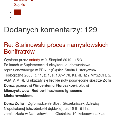
Blog
Dodanych
komentarzy
: 129
Re: Stalinowski proces namysłowskich
Bonifratrów
Wysłane przez
entedy
w 9. Sierpień 2010 - 15:31
Po latach w Suplemencie "Leksykonu duchowieństwa
represjonowanego w PRL-u" (Śląskie Studia Historyczno-
Teologiczne 2008, t. 41, z. 1, s. 137–176, Ks. JERZY MYSZOR, S.
AGATA MIREK) ukazały się krótkie noty poświęcone siostrze
Zofii
Dorsz
, przeorowi
Wincentemu Florczakowi
, ojcowi
Mieczysławowi Redlowi
i woźnemu
Ignacemu
Michałowskiemu
.
Dorsz Zofia
− Zgromadzenie Sióstr Służebniczek Dziewicy
Niepokalanej (służebniczki dębickie), ur. 15 II 1911 r.,
zamieszkała w Namysłowie, ul. Oleśnicka 10, księgowa zakładu