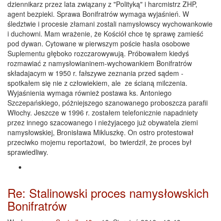
dziennikarz przez lata związany z "Polityką" i harcmistrz ZHP,
agent bezpieki. Sprawa Bonifratrów wymaga wyjaśnień. W
śledztwie i procesie złamani zostali namysłowscy wychowankowie
i duchowni. Mam wrażenie, że Kościół chce tę sprawę zamieść
pod dywan. Cytowane w pierwszym poście hasła osobowe
Suplementu głęboko rozczarowywują. Próbowałem kiedyś
rozmawiać z namysłowianinem-wychowankiem Bonifratrów
składajacym w 1950 r. fałszywe zeznania przed sądem -
spotkałem się nie z człowiekiem, ale ze ścianą milczenia.
Wyjaśnienia wymaga również postawa ks. Antoniego
Szczepańskiego, póżniejszego szanowanego proboszcza parafii
Włochy. Jeszcze w 1996 r. zostałem telefonicznie napadniety
przez innego szacowanego i nieżyjacego już obywatela ziemi
namysłowskiej, Bronisława Mikluszkę. On ostro protestował
przeciwko mojemu reportażowi, bo twierdził, że proces był
sprawiedliwy.
Re: Stalinowski proces namysłowskich
Bonifratrów