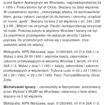
przed Sądem Apelacyjnym we Wrocławiu, najprawdopodobniej 24
I 1950 r. Prokuratorem był dr Cincio. Skazany na 2lata więzienia.
W uzasadnieniu wyroku: „nadużywając władzy, bił wychowanków
kijem, gumą i rękami, zamykał ich do karceru i ciemnicy, urządzał
im nocne „apele”. Skazany na karę 2 lat więzienia z art. 246 i 286
§ 2 KK. „Widzeń nie otrzymuje. Paczki i korespondencję otrzymuje
od matki. Podczas pobytu w więzieniu Wrocław I karany nie był.
Za popełnione przestępstwo nie wykazuje skruchy i żadnej
poprawy. Do przełożonych odnosi się z szacunkiem, chce
zaskarbić sobie ich władzę”.
Bibliografia: AIPN Warszawa, sygn. 01283/845, mf V14-26A-1/-4,
Wykaz z dnia 28 XII 1950 r. więźniów księży, zakonników i
zakonnic przebywających w wiezieniu Wrocław I; tamże, mf V14-
26A-1/-5, Wykaz z dnia 1 I 1951 r. księży, zakonników i zakonnic
przebywających w więzieniach; Trybuna Ludu nr 24 z 24 I 1950;nr
28 z 28 I 1950; nr 29 z 29 I 1950. Patrz: FlorczakWincenty, Dorsz
Zofia.
Michałowski Ignacy
− zamieszkały w Namysłowie, aresztowany
przez Wydział V WUBP we Wrocławiu, oskarżony o bicie dzieci,
skazany na 5 lat więzienia.
Bibliografia: AIPN Warszawa, sygn. 01283/845, mf V14-26A-1/-3,