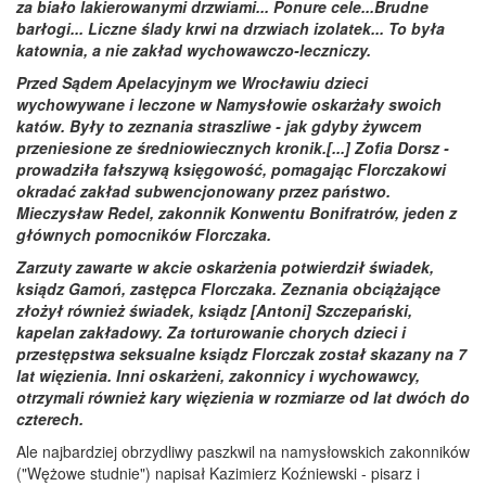
za biało lakierowanymi drzwiami... Ponure cele...Brudne
barłogi... Liczne ślady krwi na drzwiach izolatek... To była
katownia, a nie zakład wychowawczo-leczniczy.
Przed Sądem Apelacyjnym we Wrocławiu dzieci
wychowywane i leczone w Namysłowie oskarżały swoich
katów. Były to zeznania straszliwe - jak gdyby żywcem
przeniesione ze średniowiecznych kronik.[...] Zofia Dorsz -
prowadziła fałszywą księgowość, pomagając Florczakowi
okradać zakład subwencjonowany przez państwo.
Mieczysław Redel, zakonnik Konwentu Bonifratrów, jeden z
głównych pomocników Florczaka.
Zarzuty zawarte w akcie oskarżenia potwierdził świadek,
ksiądz Gamoń, zastępca Florczaka. Zeznania obciążające
złożył również świadek, ksiądz [Antoni] Szczepański,
kapelan zakładowy. Za torturowanie chorych dzieci i
przestępstwa seksualne ksiądz Florczak został skazany na 7
lat więzienia. Inni oskarżeni, zakonnicy i wychowawcy,
otrzymali również kary więzienia w rozmiarze od lat dwóch do
czterech.
Ale najbardziej obrzydliwy paszkwil na namysłowskich zakonników
("Wężowe studnie") napisał Kazimierz Koźniewski - pisarz i