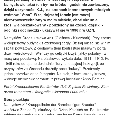
Namysłowie tekst ten był na krótko i gościnnie zawieszony,
dzięki uczynności K.J., na stronach internetowych młodych
twórców "Vena". W tej dojrzałej formie jest raczej
nierozpowszechniony w moim mieście, choć okrutnie i
złośliwie poszatkowany - podzielony na cześci, cząstki -
odcinki i odcineczki - ukazywał się w 1996 r. w GZN.
Namysłów. Droga krajowa 451 (Oleśnica - Kluczbork). Przy szosie
wielopiętrowy budynek z czerwonej cegły. Dzisiaj mieści się w nim
szpital powiatowy. Z ceglanym tłem kontrastuje masywny portal
drzwi wejściowych. Wieńczy go celtycki krzyż, jakby pokutny - z
masywną podstawą. Na piaskowcu wykuta data: 1911 - 1912. Po
1945 roku odłupano dokładnie litery fundacyjnej inskrypcji, bo
przybyszów ze Wschodu drażniły obce "bukwy". Przetrwały
jednak przedwojenne fotografie. Na nich, z lewej strony krzyża,
widnieje niemieckie "erbaut", z prawej łacińskie "Anno Domini".
Portal Krueppelheimu Bonifratrów. Dziś Szpitala Powiatowy. Stan
przed remontem - fotografia z listopada 2009 roku.
Góra przeklęta
Namysłowski "Krueppelheim der Barmherzigen Brueder" -
właściwie Zakład Opiekuńczy dla Dzieci Kalekich oo. Bonifratrów
oddano do użytku w 1913 roku - sto lat po Bitwie Narodów pod