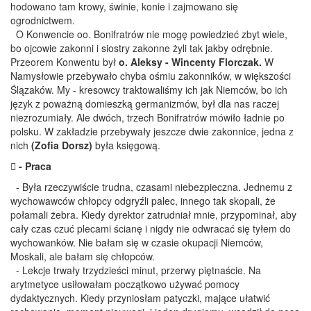
hodowano tam krowy, świnie, konie i zajmowano się
ogrodnictwem.
O Konwencie oo. Bonifratrów nie mogę powiedzieć zbyt wiele,
bo ojcowie zakonni i siostry zakonne żyli tak jakby odrębnie.
Przeorem Konwentu był
o. Aleksy - Wincenty Florczak.
W
Namysłowie przebywało chyba ośmiu zakonników, w większości
Ślązaków. My - kresowcy traktowaliśmy ich jak Niemców, bo ich
język z poważną domieszką germanizmów, był dla nas raczej
niezrozumiały. Ale dwóch, trzech Bonifratrów mówiło ładnie po
polsku. W zakładzie przebywały jeszcze dwie zakonnice, jedna z
nich
(Zofia Dorsz)
była księgową.
 - Praca
- Była rzeczywiście trudna, czasami niebezpieczna. Jednemu z
wychowawców chłopcy odgryźli palec, innego tak skopali, że
połamali żebra. Kiedy dyrektor zatrudniał mnie, przypominał, aby
cały czas czuć plecami ścianę i nigdy nie odwracać się tyłem do
wychowanków. Nie bałam się w czasie okupacji Niemców,
Moskali, ale bałam się chłopców.
- Lekcje trwały trzydzieści minut, przerwy piętnaście. Na
arytmetyce usiłowałam początkowo używać pomocy
dydaktycznych. Kiedy przyniosłam patyczki, mające ułatwić