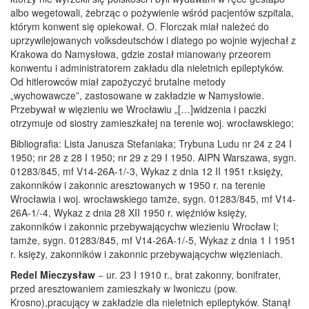
albo wegetowali, żebrząc o pożywienie wśród pacjentów szpitala,
którym konwent się opiekował. O. Florczak miał należeć do
uprzywilejowanych volksdeutschów i dlatego po wojnie wyjechał z
Krakowa do Namysłowa, gdzie został mianowany przeorem
konwentu i administratorem zakładu dla nieletnich epileptyków.
Od hitlerowców miał zapożyczyć brutalne metody
„wychowawcze”, zastosowane w zakładzie w Namysłowie.
Przebywał w więzieniu we Wrocławiu „[…]widzenia i paczki
otrzymuje od siostry zamieszkałej na terenie woj. wrocławskiego;
Bibliografia: Lista Janusza Stefaniaka; Trybuna Ludu nr 24 z 24 I
1950; nr 28 z 28 I 1950; nr 29 z 29 I 1950. AIPN Warszawa, sygn.
01283/845, mf V14-26A-1/-3, Wykaz z dnia 12 II 1951 r.księży,
zakonników i zakonnic aresztowanych w 1950 r. na terenie
Wrocławia i woj. wrocławskiego tamże, sygn. 01283/845, mf V14-
26A-1/-4, Wykaz z dnia 28 XII 1950 r. więźniów księży,
zakonników i zakonnic przebywającychw wiezieniu Wrocław I;
tamże, sygn. 01283/845, mf V14-26A-1/-5, Wykaz z dnia 1 I 1951
r. księży, zakonników i zakonnic przebywającychw więzieniach.
Redel Mieczysław
− ur. 23 I 1910 r., brat zakonny, bonifrater,
przed aresztowaniem zamieszkały w Iwoniczu (pow.
Krosno),pracujący w zakładzie dla nieletnich epileptyków. Stanął