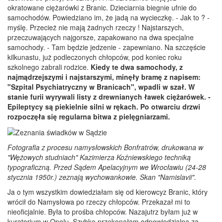
okratowane ciężarówki z Branic. Dzieciarnia biegnie ufnie do
samochodów. Powiedziano im, że jadą na wycieczkę. - Jak to ? -
myślę. Przecież nie mają żadnych rzeczy ! Najstarszych,
przeczuwających najgorsze, zapakowano na dwa specjalne
samochody. - Tam będzie jedzenie - zapewniano. Na szczęście
kilkunastu, już podleczonych chłopców, pod koniec roku
szkolnego zabrali rodzice.
Kiedy te dwa samochody, z
najmądrzejszymi i najstarszymi, minęły bramę z napisem:
"Szpital Psychiatryczny w Branicach", wpadli w szał. W
stanie furii wyrywali listy z drewnianych ławek ciężarówek. -
Epileptycy są piekielnie silni w rękach. Po otwarciu drzwi
rozpoczęła się regularna bitwa z pielęgniarzami.
Fotografia z procesu namysłowskich Bonfratrów, drukowana w
"Wężowych studniach" Kazimierza Koźniewskiego techniką
typograficzną. Przed Sądem Apelacyjnym we Wrocławiu (24-28
stycznia 1950r.) zeznają wychowankowie. Skan "Namislavii".
Ja o tym wszystkim dowiedziałam się od kierowcyz Branic, który
wrócił do Namysłowa po rzeczy chłopców. Przekazał mi to
nieoficjalnie. Była to prośba chłopców. Nazajutrz byłam już w
kuratorium w Opolu. Szybko przekonałam odpowiedzialną za