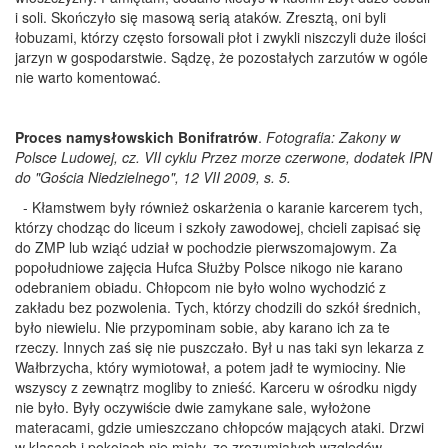
i soli. Skończyło się masową serią ataków. Zresztą, oni byli
łobuzami, którzy często forsowali płot i zwykli niszczyli duże ilości
jarzyn w gospodarstwie. Sądzę, że pozostałych zarzutów w ogóle
nie warto komentować.
Proces namysłowskich Bonifratrów
.
Fotografia: Zakony w
Polsce Ludowej, cz. VII cyklu Przez morze czerwone, dodatek IPN
do "Gościa Niedzielnego", 12 VII 2009, s. 5.
- Kłamstwem były również oskarżenia o karanie karcerem tych,
którzy chodząc do liceum i szkoły zawodowej, chcieli zapisać się
do ZMP lub wziąć udział w pochodzie pierwszomajowym. Za
popołudniowe zajęcia Hufca Służby Polsce nikogo nie karano
odebraniem obiadu. Chłopcom nie było wolno wychodzić z
zakładu bez pozwolenia. Tych, którzy chodzili do szkół średnich,
było niewielu. Nie przypominam sobie, aby karano ich za te
rzeczy. Innych zaś się nie puszczało. Był u nas taki syn lekarza z
Wałbrzycha, który wymiotował, a potem jadł te wymiociny. Nie
wszyscy z zewnątrz mogliby to znieść. Karceru w ośrodku nigdy
nie było. Były oczywiście dwie zamykane sale, wyłożone
materacami, gdzie umieszczano chłopców mających ataki. Drzwi
w klasach i pokojach nie miały, ze zrozumiałych względów,