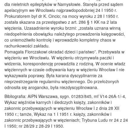
dla nieletnich epileptyków w Namysłowie. Stanęła przed sądem
apelacyjnym we Wrocławiu najprawdopodobniej 24 I 1950 r.
Prokuratorem był dr K. Cincio; na mocy wyroku z 28 I 1950 r.
została skazana za przestępstwo z art. 286 § 1 KK na 2 lata
więzienia. Uzasadnienie wyroku brzmi: „została uznana winną
niedopełnienia obowiązku należytego prowadzenia księgowości,
co uniemożliwiło kontrolę i wprowadziło kompletny chaos w
rachunkowości zakładu.
Pomagała Florczakowi okradać dzieci i państwo”. Przebywała w
więzieniu we Wrocławiu. W więzieniu otrzymywała paczki i
widzenia, korespondencję prowadziła z rodziną. W ocenie władz
więziennych w czasie odbywania kary w więzieniu Wrocław I nie
wykazywała poprawy. Była karana dyscyplinarnie za
nieprzestrzeganie regulaminu więziennego. Do przełożonych
odnosiła się arogancko, była niezdyscyplinowana.
Bibliografia: AIPN Warszawa, sygn. 01283/845, mf V14-26A-1/-4,
Wykaz więźniów karnych i śledczych księży, zakonników i
zakonnic przebywających w więzieniu Wrocław I z dnia 28 XII
1950 r.; tamże, Wykaz na 1 I 1951 r. księży, zakonników i
zakonnic przebywających w więzieniach; Trybuna Ludu nr 24 z 24
I 1950; nr 28/29 z 28-29 I 1950.