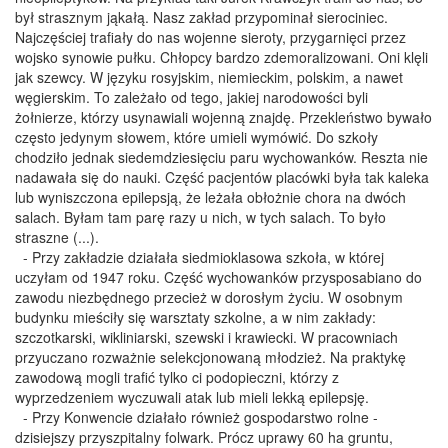
był strasznym jąkałą. Nasz zakład przypominał sierociniec.
Najczęściej trafiały do nas wojenne sieroty, przygarnięci przez
wojsko synowie pułku. Chłopcy bardzo zdemoralizowani. Oni klęli
jak szewcy. W języku rosyjskim, niemieckim, polskim, a nawet
węgierskim. To zależało od tego, jakiej narodowości byli
żołnierze, którzy usynawiali wojenną znajdę. Przekleństwo bywało
często jedynym słowem, które umieli wymówić. Do szkoły
chodziło jednak siedemdziesięciu paru wychowanków. Reszta nie
nadawała się do nauki. Część pacjentów placówki była tak kaleka
lub wyniszczona epilepsją, że leżała obłożnie chora na dwóch
salach. Byłam tam parę razy u nich, w tych salach. To było
straszne (...).
- Przy zakładzie działała siedmioklasowa szkoła, w której
uczyłam od 1947 roku. Część wychowanków przysposabiano do
zawodu niezbędnego przecież w dorosłym życiu. W osobnym
budynku mieściły się warsztaty szkolne, a w nim zakłady:
szczotkarski, wikliniarski, szewski i krawiecki. W pracowniach
przyuczano rozważnie selekcjonowaną młodzież. Na praktykę
zawodową mogli trafić tylko ci podopieczni, którzy z
wyprzedzeniem wyczuwali atak lub mieli lekką epilepsję.
- Przy Konwencie działało również gospodarstwo rolne -
dzisiejszy przyszpitalny folwark. Prócz uprawy 60 ha gruntu,