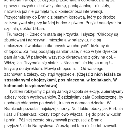
sprawy naszych dzieci wizytatorkę, panią Janinę - niestety,
nazwiska już nie pamiętam, o konieczności interwencji.
Przyjechaliśmy do Branic z pijanym kierowcą, który po drodze
zatrzymywał się przy każdej budce z piwem. Przyjął nas dyrektor
szpitala, doktor Urban.
Tłumaczę: - Dzieciom stała się krzywda. I słyszę: "Chłopcy są
zbuntowani i agresywni, mieszkają w pałacyku, nie są
umieszczeni w blokach dla umysłowo chorych". Idziemy do
chłopców. Za mną podążają sanitariusze, nieco w tyle dyrektor i
pani Janka. W pałacyku wszystko okratowane z góry na dół. -
Widzę ich. Trzymają się siatek. - Niech oni nie idą za mną ! -
krzyczę do dyrektora. Mówię chłopcom: - Od waszego
zachowania zależy, czy stąd wyjdziecie.
(Część z nich leżała ze
strzaskanymi obojczykami, posiniaczona, w izolatkach. W
kaftanach bezpieczeństwa).
- Tydzień robiłyśmy z panią Janką z Opola selekcję. Zbierałyśmy
adresy rodzin wychowanków. Zjeździłyśmy całą Opolszczyznę, by
upchnąć chłopców po dwóch, trzech w domach dziecka. W
Branicach pozostali najciężej chorzy. No i takie łobuzy jak Burbula
i Jasiu Papierkarz, którzy stopniowo włączali się do prac w kuchni
i pralni. Później często otrzymywali przepustki z Branic i
przyjeżdżali do Namysłowa. Zresztą oni tam nieźle łobuzowali.