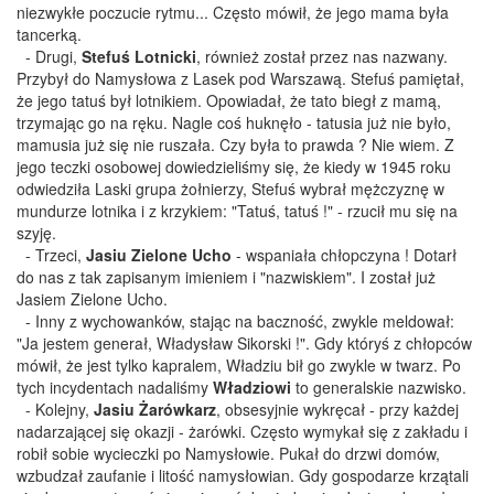
niezwykłe poczucie rytmu... Często mówił, że jego mama była
tancerką.
- Drugi,
Stefuś Lotnicki
, również został przez nas nazwany.
Przybył do Namysłowa z Lasek pod Warszawą. Stefuś pamiętał,
że jego tatuś był lotnikiem. Opowiadał, że tato biegł z mamą,
trzymając go na ręku. Nagle coś huknęło - tatusia już nie było,
mamusia już się nie ruszała. Czy była to prawda ? Nie wiem. Z
jego teczki osobowej dowiedzieliśmy się, że kiedy w 1945 roku
odwiedziła Laski grupa żołnierzy, Stefuś wybrał mężczyznę w
mundurze lotnika i z krzykiem: "Tatuś, tatuś !" - rzucił mu się na
szyję.
- Trzeci,
Jasiu Zielone Ucho
- wspaniała chłopczyna ! Dotarł
do nas z tak zapisanym imieniem i "nazwiskiem". I został już
Jasiem Zielone Ucho.
- Inny z wychowanków, stając na baczność, zwykle meldował:
"Ja jestem generał, Władysław Sikorski !". Gdy któryś z chłopców
mówił, że jest tylko kapralem, Władziu bił go zwykle w twarz. Po
tych incydentach nadaliśmy
Władziowi
to generalskie nazwisko.
- Kolejny,
Jasiu Żarówkarz
, obsesyjnie wykręcał - przy każdej
nadarzającej się okazji - żarówki. Często wymykał się z zakładu i
robił sobie wycieczki po Namysłowie. Pukał do drzwi domów,
wzbudzał zaufanie i litość namysłowian. Gdy gospodarze krzątali