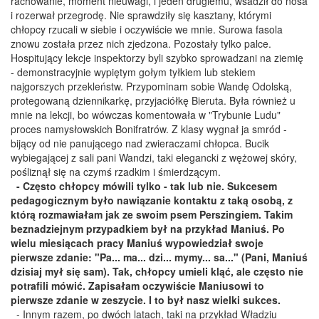
rachowanie, moment nieuwagi, i jeden drugiemu, wsadził do nosa
i rozerwał przegrodę. Nie sprawdziły się kasztany, którymi
chłopcy rzucali w siebie i oczywiście we mnie. Surowa fasola
znowu została przez nich zjedzona. Pozostały tylko palce.
Hospitujący lekcje inspektorzy byli szybko sprowadzani na ziemię
- demonstracyjnie wypiętym gołym tyłkiem lub stekiem
najgorszych przekleństw. Przypominam sobie Wandę Odolską,
protegowaną dziennikarkę, przyjaciółkę Bieruta. Była również u
mnie na lekcji, bo wówczas komentowała w "Trybunie Ludu"
proces namysłowskich Bonifratrów. Z klasy wygnał ja smród -
bijący od nie panującego nad zwieraczami chłopca. Bucik
wybiegającej z sali pani Wandzi, taki elegancki z wężowej skóry,
pośliznął się na czymś rzadkim i śmierdzącym.
- Często chłopcy mówili tylko - tak lub nie. Sukcesem
pedagogicznym było nawiązanie kontaktu z taką osobą, z
którą rozmawiałam jak ze swoim psem Perszingiem. Takim
beznadziejnym przypadkiem był na przykład Maniuś. Po
wielu miesiącach pracy Maniuś wypowiedział swoje
pierwsze zdanie: "Pa... ma... dzi... mymy... sa..." (Pani, Maniuś
dzisiaj mył się sam). Tak, chłopcy umieli kląć, ale często nie
potrafili mówić. Zapisałam oczywiście Maniusowi to
pierwsze zdanie w zeszycie. I to był nasz wielki sukces.
- Innym razem, po dwóch latach, taki na przykład Władziu