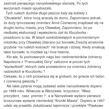
zastrzeli pierwszego namysłowskiego starostę. Po tych
wyczynach miasto opustoszało.
Tych ruskich duchów długo jeszcze bały się kobiety z
"Obuwianki", które nocą wracały do domu. Zapomniano jednak,
że duży tymczasowy cmentarz Armii Czerwonej znajdował się na
drugim końcu miasta, przy Oławskiej. Zapomniano, bo po
niedbałej ekshumacji i wywiezieniu ciał do Kluczborka -
posadzono tu las. W latach sześćdziesiątych w pocmentarnym
młodniku przy Oławskiej zbierano już borowiki.Zresztą amatorów
grzybów "na ruskich kościach" nie brakuje i dzisiaj. Kiedy smakują
takie borowiki, to możliwe są i inne historie.
Kto wie, ilu pochowanych nago bez nieśmiertelników żołnierzy
Napoleona z "Francuskiej Góry" zaliczono w poczet tych
"wyzwolicieli", których ciała przewieziono na cmentarz żołnierzy
radzieckich w Kluczborku ?
Ciekawe, ilu z nich przewraca się w grobach, bo gniecie ich beton
z czerwoną gwiazdą ?
Ale takie pytania mogą zadawać sobie namysłowianie dopiero
po 1989 roku. Wówczas w Warszawie krzyczano: "Wasz
prezydent, nasz premier !", a w Namysłowie wydano pierwsze
broszurowe wydanie niemieckiej "Kroniki Miasta". Dopiero w 1997
udało się prawidło zlokalizować tajemnicze i przeklęte "Piaskowe