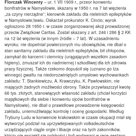
Florczak Wincenty
– ur. 1 VII 1909 r., przeor konwentu
bonifratrów w Namysłowie, skazany w 1950 r. na 7 lat więzienia
„za czyny nierządne”; kierownik zakładu dla nieletnich epileptyków
w Namysłowie;ławiu. Oskarżał prokurator K. Cincio; wyrok
ogłoszono 28 1950 r. w czasie zorganizowanej akcji prowadzonej
przeciw Związkowi Caritas. Został skazany z art. 246 i 286 § 2 KK
na 12 lat więzienia (w innym źródle – 7 lat). W uzasadnieniu
wyroku: nie dopełniał powierzonych mu obowiązków, nie dbał o
stan sanitarny zakładu dla nieletnich epileptyków, bił chłopców,
zamykał do karcerni i ciemnicy (urągających wszelkim zasadom
higieny), zmuszał ich do nadmiernej i szkodliwej dla ich zdrowia
pracy fizycznej. Także rzekomo dopuścił się (uznano go tza
winnego) gwałtu na niedorozwiniętych umysłowo wychowankach
zakładu: T. Stankiewiczu, A. Krawczyku, K. Pawłowskim, nie
mających żadnych możliwości obrony. Także przywłaszczył kwotę
66 tys. złotych, stanowiących własność zakładu (chciał korzyści
majątkowych dla siebie i konwentu ojców bonifratrów w
Namysłowie), nie dbał o prawidłowe prowadzenie księgowości
zakładu, uniemożliwiając kontrolę i ocenę gospodarki. Według
Trybuny Ludu w konwencie krakowskim w czasie okupacji miał się
wytworzyć podział na uprzywilejowanych volksdeutschów
urządzających ciągle orgie i libacje oraz na tych zakonników,
którzy nie wyrzekli się polskości i byli wydawani w ręce gestapo