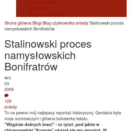
Cennik - reklama
Regulamin
Polityka prywatności
Strona główna
Blogi
Blog użytkownika entedy
Stalinowski proces
namysłowskich Bonifratrów
Stalinowski proces
namysłowskich
Bonifratrów
wrz
03
2009
129
entedy
To na pewno mój najlepszy reportaż historyczny. Genialna była
moja rozmówczyni i główna bohaterka tekstu.
"Wzgórze dobrych braci" - to tytuł, pod jakim w
chicagowskiej "Kontrze" ukazał się ten reportaż. W