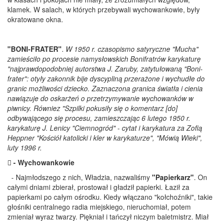
klamek. W salach, w których przebywali wychowankowie, były
okratowane okna.
"BONI-FRATER"
.
W 1950 r. czasopismo satyryczne "Mucha"
zamieściło po procesie namysłowskich Bonifratrów karykaturę
"najprawdopodobniej autorstwa J. Zaruby, zatytułowaną "Boni-
frater": otyły zakonnik bije dyscypliną przerażone i wychudłe do
granic możliwości dziecko. Zaznaczona granica światła i cienia
nawiązuje do oskarżeń o przetrzymywanie wychowanków w
piwnicy. Równiez "Szpilki pokusiły się o komentarz [do]
odbywającego się procesu, zamieszczając 6 lutego 1950 r.
karykaturę J. Lenicy "Ciemnogród" - cytat i karykatura za Zofią
Heppner "Kościół katolicki i kler w karykaturze", "Mówią Wieki",
luty 1996 r.
 - Wychowankowie
- Najmłodszego z nich, Władzia, nazwaliśmy
"Papierkarz"
. On
całymi dniami zbierał, prostował i gładził papierki. Łaził za
papierkami po całym ośrodku. Kiedy włączano "kołchoźniki", takie
głośniki centralnego radia miejskiego, nieruchomiał, potem
zmieniał wyraz twarzy. Piękniał i tańczył niczym baletmistrz. Miał