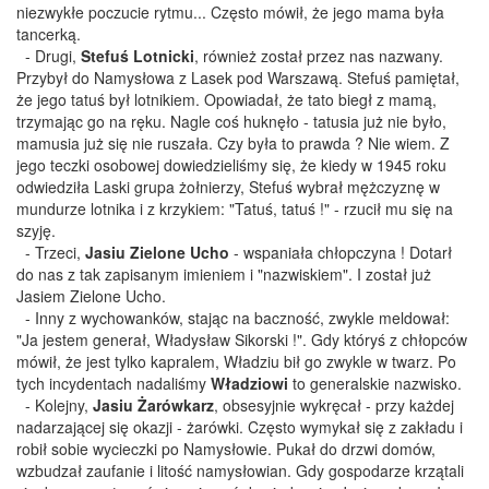
niezwykłe poczucie rytmu... Często mówił, że jego mama była
tancerką.
- Drugi,
Stefuś Lotnicki
, również został przez nas nazwany.
Przybył do Namysłowa z Lasek pod Warszawą. Stefuś pamiętał,
że jego tatuś był lotnikiem. Opowiadał, że tato biegł z mamą,
trzymając go na ręku. Nagle coś huknęło - tatusia już nie było,
mamusia już się nie ruszała. Czy była to prawda ? Nie wiem. Z
jego teczki osobowej dowiedzieliśmy się, że kiedy w 1945 roku
odwiedziła Laski grupa żołnierzy, Stefuś wybrał mężczyznę w
mundurze lotnika i z krzykiem: "Tatuś, tatuś !" - rzucił mu się na
szyję.
- Trzeci,
Jasiu Zielone Ucho
- wspaniała chłopczyna ! Dotarł
do nas z tak zapisanym imieniem i "nazwiskiem". I został już
Jasiem Zielone Ucho.
- Inny z wychowanków, stając na baczność, zwykle meldował:
"Ja jestem generał, Władysław Sikorski !". Gdy któryś z chłopców
mówił, że jest tylko kapralem, Władziu bił go zwykle w twarz. Po
tych incydentach nadaliśmy
Władziowi
to generalskie nazwisko.
- Kolejny,
Jasiu Żarówkarz
, obsesyjnie wykręcał - przy każdej
nadarzającej się okazji - żarówki. Często wymykał się z zakładu i
robił sobie wycieczki po Namysłowie. Pukał do drzwi domów,
wzbudzał zaufanie i litość namysłowian. Gdy gospodarze krzątali