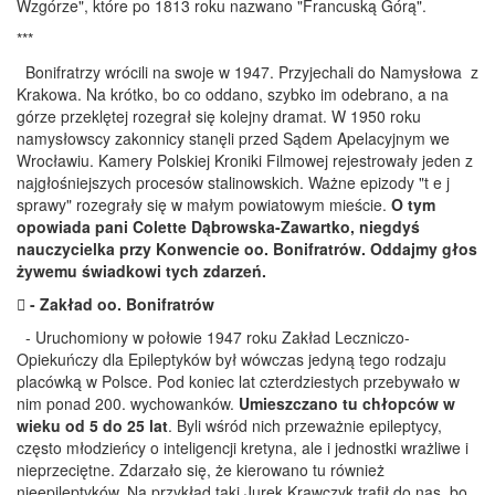
Wzgórze", które po 1813 roku nazwano "Francuską Górą".
***
Bonifratrzy wrócili na swoje w 1947. Przyjechali do Namysłowa z
Krakowa. Na krótko, bo co oddano, szybko im odebrano, a na
górze przeklętej rozegrał się kolejny dramat. W 1950 roku
namysłowscy zakonnicy stanęli przed Sądem Apelacyjnym we
Wrocławiu. Kamery Polskiej Kroniki Filmowej rejestrowały jeden z
najgłośniejszych procesów stalinowskich. Ważne epizody "t e j
sprawy" rozegrały się w małym powiatowym mieście.
O tym
opowiada pani Colette Dąbrowska-Zawartko, niegdyś
nauczycielka przy Konwencie oo. Bonifratrów. Oddajmy głos
żywemu świadkowi tych zdarzeń.
 - Zakład oo. Bonifratrów
- Uruchomiony w połowie 1947 roku Zakład Leczniczo-
Opiekuńczy dla Epileptyków był wówczas jedyną tego rodzaju
placówką w Polsce. Pod koniec lat czterdziestych przebywało w
nim ponad 200. wychowanków.
Umieszczano tu chłopców w
wieku od 5 do 25 lat
. Byli wśród nich przeważnie epileptycy,
często młodzieńcy o inteligencji kretyna, ale i jednostki wrażliwe i
nieprzeciętne. Zdarzało się, że kierowano tu również
nieepileptyków. Na przykład taki Jurek Krawczyk trafił do nas, bo