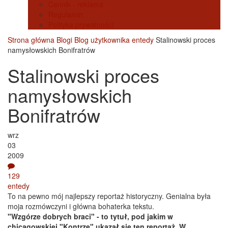
Cennik - reklama
Regulamin
Polityka prywatności
Strona główna
Blogi
Blog użytkownika entedy
Stalinowski proces
namysłowskich Bonifratrów
Stalinowski proces
namysłowskich
Bonifratrów
wrz
03
2009
129
entedy
To na pewno mój najlepszy reportaż historyczny. Genialna była
moja rozmówczyni i główna bohaterka tekstu.
"Wzgórze dobrych braci" - to tytuł, pod jakim w
chicagowskiej "Kontrze" ukazał się ten reportaż. W