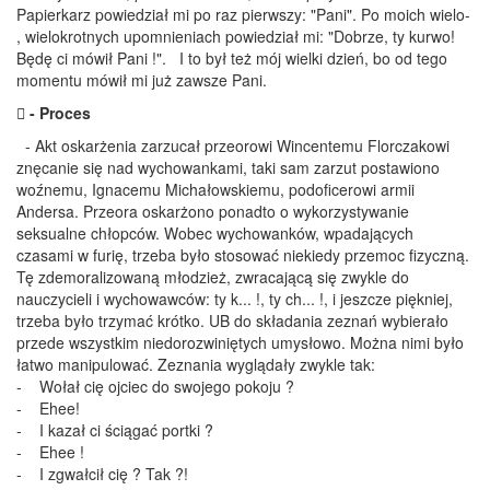
Papierkarz powiedział mi po raz pierwszy: "Pani". Po moich wielo-
, wielokrotnych upomnieniach powiedział mi: "Dobrze, ty kurwo!
Będę ci mówił Pani !". I to był też mój wielki dzień, bo od tego
momentu mówił mi już zawsze Pani.
 - Proces
- Akt oskarżenia zarzucał przeorowi Wincentemu Florczakowi
znęcanie się nad wychowankami, taki sam zarzut postawiono
woźnemu, Ignacemu Michałowskiemu, podoficerowi armii
Andersa. Przeora oskarżono ponadto o wykorzystywanie
seksualne chłopców. Wobec wychowanków, wpadających
czasami w furię, trzeba było stosować niekiedy przemoc fizyczną.
Tę zdemoralizowaną młodzież, zwracającą się zwykle do
nauczycieli i wychowawców: ty k... !, ty ch... !, i jeszcze piękniej,
trzeba było trzymać krótko. UB do składania zeznań wybierało
przede wszystkim niedorozwiniętych umysłowo. Można nimi było
łatwo manipulować. Zeznania wyglądały zwykle tak:
- Wołał cię ojciec do swojego pokoju ?
- Ehee!
- I kazał ci ściągać portki ?
- Ehee !
- I zgwałcił cię ? Tak ?!