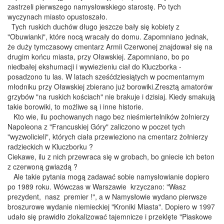
zastrzeli pierwszego namysłowskiego starostę. Po tych
wyczynach miasto opustoszało.
Tych ruskich duchów długo jeszcze bały się kobiety z
"Obuwianki", które nocą wracały do domu. Zapomniano jednak,
że duży tymczasowy cmentarz Armii Czerwonej znajdował się na
drugim końcu miasta, przy Oławskiej. Zapomniano, bo po
niedbałej ekshumacji i wywiezieniu ciał do Kluczborka -
posadzono tu las. W latach sześćdziesiątych w pocmentarnym
młodniku przy Oławskiej zbierano już borowiki.Zresztą amatorów
grzybów "na ruskich kościach" nie brakuje i dzisiaj. Kiedy smakują
takie borowiki, to możliwe są i inne historie.
Kto wie, ilu pochowanych nago bez nieśmiertelników żołnierzy
Napoleona z "Francuskiej Góry" zaliczono w poczet tych
"wyzwolicieli", których ciała przewieziono na cmentarz żołnierzy
radzieckich w Kluczborku ?
Ciekawe, ilu z nich przewraca się w grobach, bo gniecie ich beton
z czerwoną gwiazdą ?
Ale takie pytania mogą zadawać sobie namysłowianie dopiero
po 1989 roku. Wówczas w Warszawie krzyczano: "Wasz
prezydent, nasz premier !", a w Namysłowie wydano pierwsze
broszurowe wydanie niemieckiej "Kroniki Miasta". Dopiero w 1997
udało się prawidło zlokalizować tajemnicze i przeklęte "Piaskowe