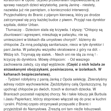
sprawy naszych dzieci wizytatorkę, panią Janinę - niestety,
nazwiska już nie pamiętam, o konieczności interwencji.
Przyjechaliśmy do Branic z pijanym kierowcą, który po drodze
zatrzymywał się przy każdej budce z piwem. Przyjął nas dyrektor
szpitala, doktor Urban.
Tłumaczę: - Dzieciom stała się krzywda. I słyszę: "Chłopcy są
zbuntowani i agresywni, mieszkają w pałacyku, nie są
umieszczeni w blokach dla umysłowo chorych". Idziemy do
chłopców. Za mną podążają sanitariusze, nieco w tyle dyrektor i
pani Janka. W pałacyku wszystko okratowane z góry na dół. -
Widzę ich. Trzymają się siatek. - Niech oni nie idą za mną ! -
krzyczę do dyrektora. Mówię chłopcom: - Od waszego
zachowania zależy, czy stąd wyjdziecie.
(Część z nich leżała ze
strzaskanymi obojczykami, posiniaczona, w izolatkach. W
kaftanach bezpieczeństwa).
- Tydzień robiłyśmy z panią Janką z Opola selekcję. Zbierałyśmy
adresy rodzin wychowanków. Zjeździłyśmy całą Opolszczyznę, by
upchnąć chłopców po dwóch, trzech w domach dziecka. W
Branicach pozostali najciężej chorzy. No i takie łobuzy jak Burbula
i Jasiu Papierkarz, którzy stopniowo włączali się do prac w kuchni
i pralni. Później często otrzymywali przepustki z Branic i
przyjeżdżali do Namysłowa. Zresztą oni tam nieźle łobuzowali.