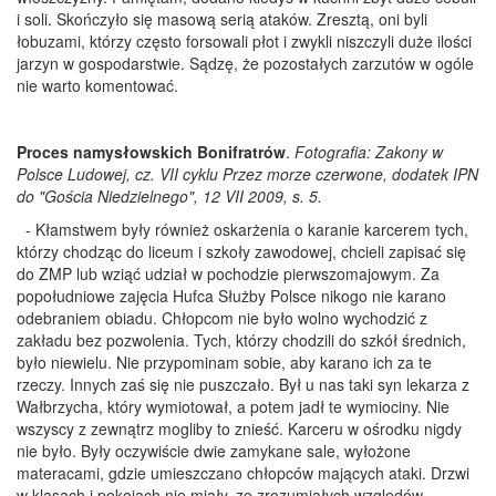
i soli. Skończyło się masową serią ataków. Zresztą, oni byli
łobuzami, którzy często forsowali płot i zwykli niszczyli duże ilości
jarzyn w gospodarstwie. Sądzę, że pozostałych zarzutów w ogóle
nie warto komentować.
Proces namysłowskich Bonifratrów
.
Fotografia: Zakony w
Polsce Ludowej, cz. VII cyklu Przez morze czerwone, dodatek IPN
do "Gościa Niedzielnego", 12 VII 2009, s. 5.
- Kłamstwem były również oskarżenia o karanie karcerem tych,
którzy chodząc do liceum i szkoły zawodowej, chcieli zapisać się
do ZMP lub wziąć udział w pochodzie pierwszomajowym. Za
popołudniowe zajęcia Hufca Służby Polsce nikogo nie karano
odebraniem obiadu. Chłopcom nie było wolno wychodzić z
zakładu bez pozwolenia. Tych, którzy chodzili do szkół średnich,
było niewielu. Nie przypominam sobie, aby karano ich za te
rzeczy. Innych zaś się nie puszczało. Był u nas taki syn lekarza z
Wałbrzycha, który wymiotował, a potem jadł te wymiociny. Nie
wszyscy z zewnątrz mogliby to znieść. Karceru w ośrodku nigdy
nie było. Były oczywiście dwie zamykane sale, wyłożone
materacami, gdzie umieszczano chłopców mających ataki. Drzwi
w klasach i pokojach nie miały, ze zrozumiałych względów,