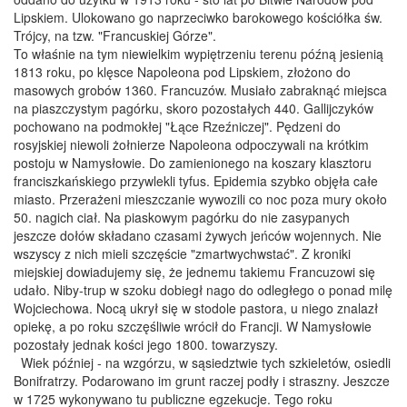
Lipskiem. Ulokowano go naprzeciwko barokowego kościółka św.
Trójcy, na tzw. "Francuskiej Górze".
To właśnie na tym niewielkim wypiętrzeniu terenu późną jesienią
1813 roku, po klęsce Napoleona pod Lipskiem, złożono do
masowych grobów 1360. Francuzów. Musiało zabraknąć miejsca
na piaszczystym pagórku, skoro pozostałych 440. Gallijczyków
pochowano na podmokłej "Łące Rzeźniczej". Pędzeni do
rosyjskiej niewoli żołnierze Napoleona odpoczywali na krótkim
postoju w Namysłowie. Do zamienionego na koszary klasztoru
franciszkańskiego przywlekli tyfus. Epidemia szybko objęła całe
miasto. Przerażeni mieszczanie wywozili co noc poza mury około
50. nagich ciał. Na piaskowym pagórku do nie zasypanych
jeszcze dołów składano czasami żywych jeńców wojennych. Nie
wszyscy z nich mieli szczęście "zmartwychwstać". Z kroniki
miejskiej dowiadujemy się, że jednemu takiemu Francuzowi się
udało. Niby-trup w szoku dobiegł nago do odległego o ponad milę
Wojciechowa. Nocą ukrył się w stodole pastora, u niego znalazł
opiekę, a po roku szczęśliwie wrócił do Francji. W Namysłowie
pozostały jednak kości jego 1800. towarzyszy.
Wiek później - na wzgórzu, w sąsiedztwie tych szkieletów, osiedli
Bonifratrzy. Podarowano im grunt raczej podły i straszny. Jeszcze
w 1725 wykonywano tu publiczne egzekucje. Tego roku