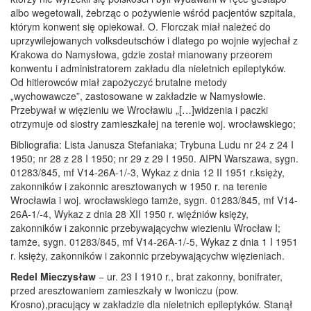
albo wegetowali, żebrząc o pożywienie wśród pacjentów szpitala,
którym konwent się opiekował. O. Florczak miał należeć do
uprzywilejowanych volksdeutschów i dlatego po wojnie wyjechał z
Krakowa do Namysłowa, gdzie został mianowany przeorem
konwentu i administratorem zakładu dla nieletnich epileptyków.
Od hitlerowców miał zapożyczyć brutalne metody
„wychowawcze”, zastosowane w zakładzie w Namysłowie.
Przebywał w więzieniu we Wrocławiu „[…]widzenia i paczki
otrzymuje od siostry zamieszkałej na terenie woj. wrocławskiego;
Bibliografia: Lista Janusza Stefaniaka; Trybuna Ludu nr 24 z 24 I
1950; nr 28 z 28 I 1950; nr 29 z 29 I 1950. AIPN Warszawa, sygn.
01283/845, mf V14-26A-1/-3, Wykaz z dnia 12 II 1951 r.księży,
zakonników i zakonnic aresztowanych w 1950 r. na terenie
Wrocławia i woj. wrocławskiego tamże, sygn. 01283/845, mf V14-
26A-1/-4, Wykaz z dnia 28 XII 1950 r. więźniów księży,
zakonników i zakonnic przebywającychw wiezieniu Wrocław I;
tamże, sygn. 01283/845, mf V14-26A-1/-5, Wykaz z dnia 1 I 1951
r. księży, zakonników i zakonnic przebywającychw więzieniach.
Redel Mieczysław
− ur. 23 I 1910 r., brat zakonny, bonifrater,
przed aresztowaniem zamieszkały w Iwoniczu (pow.
Krosno),pracujący w zakładzie dla nieletnich epileptyków. Stanął