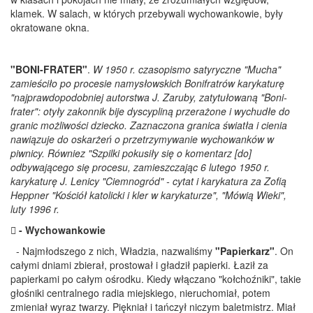
klamek. W salach, w których przebywali wychowankowie, były
okratowane okna.
"BONI-FRATER"
.
W 1950 r. czasopismo satyryczne "Mucha"
zamieściło po procesie namysłowskich Bonifratrów karykaturę
"najprawdopodobniej autorstwa J. Zaruby, zatytułowaną "Boni-
frater": otyły zakonnik bije dyscypliną przerażone i wychudłe do
granic możliwości dziecko. Zaznaczona granica światła i cienia
nawiązuje do oskarżeń o przetrzymywanie wychowanków w
piwnicy. Równiez "Szpilki pokusiły się o komentarz [do]
odbywającego się procesu, zamieszczając 6 lutego 1950 r.
karykaturę J. Lenicy "Ciemnogród" - cytat i karykatura za Zofią
Heppner "Kościół katolicki i kler w karykaturze", "Mówią Wieki",
luty 1996 r.
 - Wychowankowie
- Najmłodszego z nich, Władzia, nazwaliśmy
"Papierkarz"
. On
całymi dniami zbierał, prostował i gładził papierki. Łaził za
papierkami po całym ośrodku. Kiedy włączano "kołchoźniki", takie
głośniki centralnego radia miejskiego, nieruchomiał, potem
zmieniał wyraz twarzy. Piękniał i tańczył niczym baletmistrz. Miał