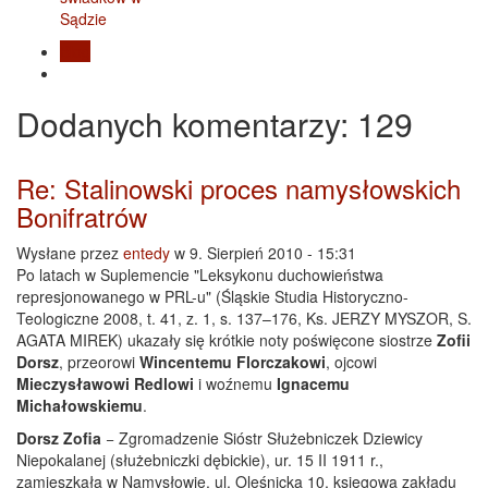
Blog
Dodanych
komentarzy
: 129
Re: Stalinowski proces namysłowskich
Bonifratrów
Wysłane przez
entedy
w 9. Sierpień 2010 - 15:31
Po latach w Suplemencie "Leksykonu duchowieństwa
represjonowanego w PRL-u" (Śląskie Studia Historyczno-
Teologiczne 2008, t. 41, z. 1, s. 137–176, Ks. JERZY MYSZOR, S.
AGATA MIREK) ukazały się krótkie noty poświęcone siostrze
Zofii
Dorsz
, przeorowi
Wincentemu Florczakowi
, ojcowi
Mieczysławowi Redlowi
i woźnemu
Ignacemu
Michałowskiemu
.
Dorsz Zofia
− Zgromadzenie Sióstr Służebniczek Dziewicy
Niepokalanej (służebniczki dębickie), ur. 15 II 1911 r.,
zamieszkała w Namysłowie, ul. Oleśnicka 10, księgowa zakładu