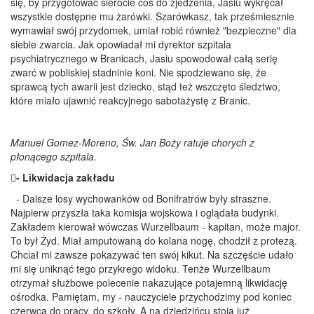
się, by przygotować sierocie coś do zjedzenia, Jasiu wykręcał
wszystkie dostępne mu żarówki. Szarówkasz, tak prześmiesznie
wymawiał swój przydomek, umiał robić również "bezpieczne" dla
siebie zwarcia. Jak opowiadał mi dyrektor szpitala
psychiatrycznego w Branicach, Jasiu spowodował całą serię
zwarć w pobliskiej stadninie koni. Nie spodziewano się, że
sprawcą tych awarii jest dziecko, stąd też wszczęto śledztwo,
które miało ujawnić reakcyjnego sabotażystę z Branic.
Manuel Gomez-Moreno, Św. Jan Boży ratuje chorych z
płonącego szpitala.
- Likwidacja zakładu
- Dalsze losy wychowanków od Bonifratrów były straszne.
Najpierw przyszła taka komisja wojskowa i oglądała budynki.
Zakładem kierował wówczas Wurzellbaum - kapitan, może major.
To był Żyd. Miał amputowaną do kolana nogę, chodził z protezą.
Chciał mi zawsze pokazywać ten swój kikut. Na szczęście udało
mi się uniknąć tego przykrego widoku. Tenże Wurzellbaum
otrzymał służbowe polecenie nakazujące potajemną likwidację
ośrodka. Pamiętam, my - nauczyciele przychodzimy pod koniec
czerwca do pracy, do szkoły. A na dziedzińcu stoją już