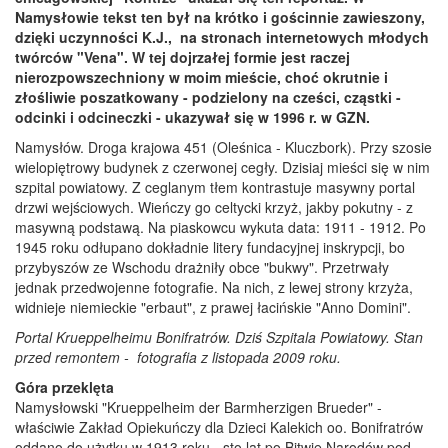
Namysłowie tekst ten był na krótko i gościnnie zawieszony,
dzięki uczynności K.J., na stronach internetowych młodych
twórców "Vena". W tej dojrzałej formie jest raczej
nierozpowszechniony w moim mieście, choć okrutnie i
złośliwie poszatkowany - podzielony na cześci, cząstki -
odcinki i odcineczki - ukazywał się w 1996 r. w GZN.
Namysłów. Droga krajowa 451 (Oleśnica - Kluczbork). Przy szosie
wielopiętrowy budynek z czerwonej cegły. Dzisiaj mieści się w nim
szpital powiatowy. Z ceglanym tłem kontrastuje masywny portal
drzwi wejściowych. Wieńczy go celtycki krzyż, jakby pokutny - z
masywną podstawą. Na piaskowcu wykuta data: 1911 - 1912. Po
1945 roku odłupano dokładnie litery fundacyjnej inskrypcji, bo
przybyszów ze Wschodu drażniły obce "bukwy". Przetrwały
jednak przedwojenne fotografie. Na nich, z lewej strony krzyża,
widnieje niemieckie "erbaut", z prawej łacińskie "Anno Domini".
Portal Krueppelheimu Bonifratrów. Dziś Szpitala Powiatowy. Stan
przed remontem - fotografia z listopada 2009 roku.
Góra przeklęta
Namysłowski "Krueppelheim der Barmherzigen Brueder" -
właściwie Zakład Opiekuńczy dla Dzieci Kalekich oo. Bonifratrów
oddano do użytku w 1913 roku - sto lat po Bitwie Narodów pod