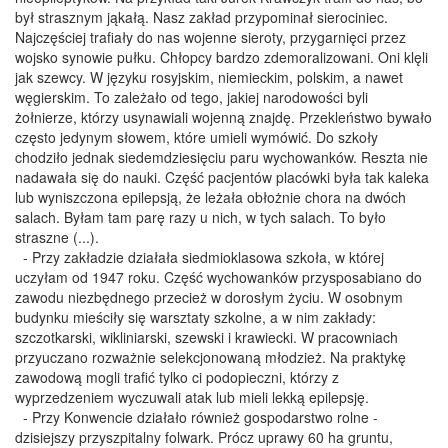
był strasznym jąkałą. Nasz zakład przypominał sierociniec.
Najczęściej trafiały do nas wojenne sieroty, przygarnięci przez
wojsko synowie pułku. Chłopcy bardzo zdemoralizowani. Oni klęli
jak szewcy. W języku rosyjskim, niemieckim, polskim, a nawet
węgierskim. To zależało od tego, jakiej narodowości byli
żołnierze, którzy usynawiali wojenną znajdę. Przekleństwo bywało
często jedynym słowem, które umieli wymówić. Do szkoły
chodziło jednak siedemdziesięciu paru wychowanków. Reszta nie
nadawała się do nauki. Część pacjentów placówki była tak kaleka
lub wyniszczona epilepsją, że leżała obłożnie chora na dwóch
salach. Byłam tam parę razy u nich, w tych salach. To było
straszne (...).
- Przy zakładzie działała siedmioklasowa szkoła, w której
uczyłam od 1947 roku. Część wychowanków przysposabiano do
zawodu niezbędnego przecież w dorosłym życiu. W osobnym
budynku mieściły się warsztaty szkolne, a w nim zakłady:
szczotkarski, wikliniarski, szewski i krawiecki. W pracowniach
przyuczano rozważnie selekcjonowaną młodzież. Na praktykę
zawodową mogli trafić tylko ci podopieczni, którzy z
wyprzedzeniem wyczuwali atak lub mieli lekką epilepsję.
- Przy Konwencie działało również gospodarstwo rolne -
dzisiejszy przyszpitalny folwark. Prócz uprawy 60 ha gruntu,