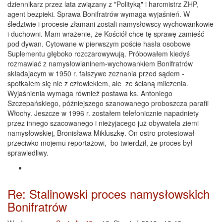
dziennikarz przez lata związany z "Polityką" i harcmistrz ZHP,
agent bezpieki. Sprawa Bonifratrów wymaga wyjaśnień. W
śledztwie i procesie złamani zostali namysłowscy wychowankowie
i duchowni. Mam wrażenie, że Kościół chce tę sprawę zamieść
pod dywan. Cytowane w pierwszym poście hasła osobowe
Suplementu głęboko rozczarowywują. Próbowałem kiedyś
rozmawiać z namysłowianinem-wychowankiem Bonifratrów
składajacym w 1950 r. fałszywe zeznania przed sądem -
spotkałem się nie z człowiekiem, ale ze ścianą milczenia.
Wyjaśnienia wymaga również postawa ks. Antoniego
Szczepańskiego, póżniejszego szanowanego proboszcza parafii
Włochy. Jeszcze w 1996 r. zostałem telefonicznie napadniety
przez innego szacowanego i nieżyjacego już obywatela ziemi
namysłowskiej, Bronisława Mikluszkę. On ostro protestował
przeciwko mojemu reportażowi, bo twierdził, że proces był
sprawiedliwy.
Re: Stalinowski proces namysłowskich
Bonifratrów