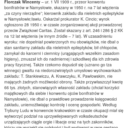
Florczak Wincenty
– ur. 1 VII 1909 r., przeor konwentu
bonifratrów w Namysłowie, skazany w 1950 r. na 7 lat więzienia
„za czyny nierządne”; kierownik zakładu dla nieletnich epileptyków
w Namysłowie;ławiu. Oskarżał prokurator K. Cincio; wyrok
ogłoszono 28 1950 r. w czasie zorganizowanej akcji prowadzonej
przeciw Związkowi Caritas. Został skazany z art. 246 i 286 § 2 KK
na 12 lat więzienia (w innym źródle – 7 lat). W uzasadnieniu
wyroku: nie dopełniał powierzonych mu obowiązków, nie dbał o
stan sanitarny zakładu dla nieletnich epileptyków, bił chłopców,
zamykał do karcerni i ciemnicy (urągających wszelkim zasadom
higieny), zmuszał ich do nadmiernej i szkodliwej dla ich zdrowia
pracy fizycznej. Także rzekomo dopuścił się (uznano go tza
winnego) gwałtu na niedorozwiniętych umysłowo wychowankach
zakładu: T. Stankiewiczu, A. Krawczyku, K. Pawłowskim, nie
mających żadnych możliwości obrony. Także przywłaszczył kwotę
66 tys. złotych, stanowiących własność zakładu (chciał korzyści
majątkowych dla siebie i konwentu ojców bonifratrów w
Namysłowie), nie dbał o prawidłowe prowadzenie księgowości
zakładu, uniemożliwiając kontrolę i ocenę gospodarki. Według
Trybuny Ludu w konwencie krakowskim w czasie okupacji miał się
wytworzyć podział na uprzywilejowanych volksdeutschów
urządzających ciągle orgie i libacje oraz na tych zakonników,
którzy nie wyrzekli się polskości i byli wydawani w ręce gestapo