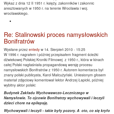
Wykaz z dnia 12 II 1951 r. księży, zakonników i zakonnic
aresztowanych w 1950 r. na terenie Wrocławia i woj.
wrocławskiego.
Re: Stalinowski proces namysłowskich
Bonifratrów
Wysłane przez
entedy
w 14. Sierpień 2010 - 15:25
W 1996 r. nagrałem i później przepisałem fragment ścieżki
dźwiekowej Polskiej Kroniki Filmowej z 1950 r., która w kinach
całej Polski nagłaśniała propagandową wersję procesu
namysłowskich Bonifratrów z 1950 r. Autorem komentarza był
znany polski publicysta, Karol Małcużyński. Uniesionym głosem
materiał zdjęciowy komentował lektor Andrzej Łapicki, później
wybitny aktor polski:
Budynek Zakładu Wychowawczo-Leczniczego w
Namysłowie. To ojcowie Bonifratrzy wychowywali i leczyli
dzieci chore na epilepsję.
Wychowywali i leczyli - takie były pozory. A oto, co się kryło