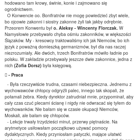
hodowano tam krowy, świnie, konie i zajmowano się
ogrodnictwem.
O Konwencie oo. Bonifratrów nie mogę powiedzieć zbyt wiele,
bo ojcowie zakonni i siostry zakonne żyli tak jakby odrębnie.
Przeorem Konwentu był
o. Aleksy - Wincenty Florczak.
W
Namysłowie przebywało chyba ośmiu zakonników, w większości
Ślązaków. My - kresowcy traktowaliśmy ich jak Niemców, bo ich
język z poważną domieszką germanizmów, był dla nas raczej
niezrozumiały. Ale dwóch, trzech Bonifratrów mówiło ładnie po
polsku. W zakładzie przebywały jeszcze dwie zakonnice, jedna z
nich
(Zofia Dorsz)
była księgową.
 - Praca
- Była rzeczywiście trudna, czasami niebezpieczna. Jednemu z
wychowawców chłopcy odgryźli palec, innego tak skopali, że
połamali żebra. Kiedy dyrektor zatrudniał mnie, przypominał, aby
cały czas czuć plecami ścianę i nigdy nie odwracać się tyłem do
wychowanków. Nie bałam się w czasie okupacji Niemców,
Moskali, ale bałam się chłopców.
- Lekcje trwały trzydzieści minut, przerwy piętnaście. Na
arytmetyce usiłowałam początkowo używać pomocy
dydaktycznych. Kiedy przyniosłam patyczki, mające ułatwić