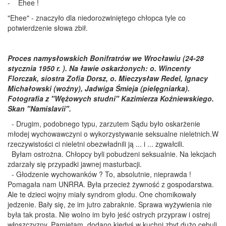
- Ehee !
"Ehee" - znaczyło dla niedorozwiniętego chłopca tyle co
potwierdzenie słowa zbił.
Proces namysłowskich Bonifratrów we Wrocławiu (24-28
stycznia 1950 r. ). Na ławie oskarżonych: o. Wincenty
Florczak, siostra Zofia Dorsz, o. Mieczysław Redel, Ignacy
Michałowski (woźny), Jadwiga Śmieja (pielęgniarka).
Fotografia z "Wężowych studni" Kazimierza Koźniewskiego.
Skan "Namislavii".
- Drugim, podobnego typu, zarzutem Sądu było oskarżenie
młodej wychowawczyni o wykorzystywanie seksualne nieletnich.W
rzeczywistości ci nieletni obezwładnili ją ... i ... zgwałcili.
Byłam ostrożna. Chłopcy byli pobudzeni seksualnie. Na lekcjach
zdarzały się przypadki jawnej masturbacji.
- Głodzenie wychowanków ? To, absolutnie, nieprawda !
Pomagała nam UNRRA. Była przecież żywność z gospodarstwa.
Ale te dzieci wojny miały syndrom głodu. One chomikowały
jedzenie. Bały się, że im jutro zabraknie. Sprawa wyżywienia nie
była tak prosta. Nie wolno im było jeść ostrych przypraw i ostrej
włoszczyzny. Pamiętam, dodano kiedyś w kuchni zbyt dużo cebuli