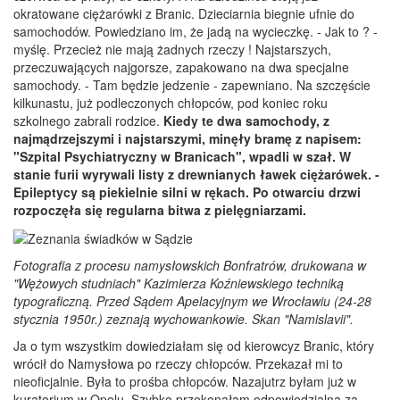
okratowane ciężarówki z Branic. Dzieciarnia biegnie ufnie do
samochodów. Powiedziano im, że jadą na wycieczkę. - Jak to ? -
myślę. Przecież nie mają żadnych rzeczy ! Najstarszych,
przeczuwających najgorsze, zapakowano na dwa specjalne
samochody. - Tam będzie jedzenie - zapewniano. Na szczęście
kilkunastu, już podleczonych chłopców, pod koniec roku
szkolnego zabrali rodzice.
Kiedy te dwa samochody, z
najmądrzejszymi i najstarszymi, minęły bramę z napisem:
"Szpital Psychiatryczny w Branicach", wpadli w szał. W
stanie furii wyrywali listy z drewnianych ławek ciężarówek. -
Epileptycy są piekielnie silni w rękach. Po otwarciu drzwi
rozpoczęła się regularna bitwa z pielęgniarzami.
Fotografia z procesu namysłowskich Bonfratrów, drukowana w
"Wężowych studniach" Kazimierza Koźniewskiego techniką
typograficzną. Przed Sądem Apelacyjnym we Wrocławiu (24-28
stycznia 1950r.) zeznają wychowankowie. Skan "Namislavii".
Ja o tym wszystkim dowiedziałam się od kierowcyz Branic, który
wrócił do Namysłowa po rzeczy chłopców. Przekazał mi to
nieoficjalnie. Była to prośba chłopców. Nazajutrz byłam już w
kuratorium w Opolu. Szybko przekonałam odpowiedzialną za