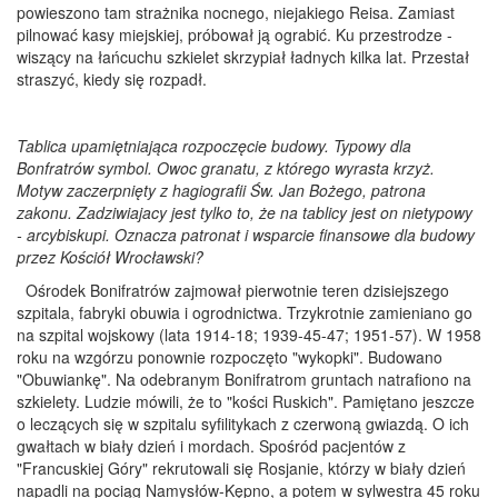
powieszono tam strażnika nocnego, niejakiego Reisa. Zamiast
pilnować kasy miejskiej, próbował ją ograbić. Ku przestrodze -
wiszący na łańcuchu szkielet skrzypiał ładnych kilka lat. Przestał
straszyć, kiedy się rozpadł.
Tablica upamiętniająca rozpoczęcie budowy. Typowy dla
Bonfratrów symbol. Owoc granatu, z którego wyrasta krzyż.
Motyw zaczerpnięty z hagiografii Św. Jan Bożego, patrona
zakonu. Zadziwiajacy jest tylko to, że na tablicy jest on nietypowy
- arcybiskupi. Oznacza patronat i wsparcie finansowe dla budowy
przez Kościół Wrocławski?
Ośrodek Bonifratrów zajmował pierwotnie teren dzisiejszego
szpitala, fabryki obuwia i ogrodnictwa. Trzykrotnie zamieniano go
na szpital wojskowy (lata 1914-18; 1939-45-47; 1951-57). W 1958
roku na wzgórzu ponownie rozpoczęto "wykopki". Budowano
"Obuwiankę". Na odebranym Bonifratrom gruntach natrafiono na
szkielety. Ludzie mówili, że to "kości Ruskich". Pamiętano jeszcze
o leczących się w szpitalu syfilitykach z czerwoną gwiazdą. O ich
gwałtach w biały dzień i mordach. Spośród pacjentów z
"Francuskiej Góry" rekrutowali się Rosjanie, którzy w biały dzień
napadli na pociąg Namysłów-Kępno, a potem w sylwestra 45 roku