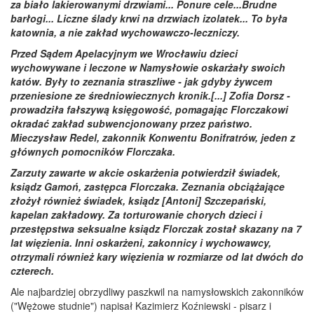
za biało lakierowanymi drzwiami... Ponure cele...Brudne
barłogi... Liczne ślady krwi na drzwiach izolatek... To była
katownia, a nie zakład wychowawczo-leczniczy.
Przed Sądem Apelacyjnym we Wrocławiu dzieci
wychowywane i leczone w Namysłowie oskarżały swoich
katów. Były to zeznania straszliwe - jak gdyby żywcem
przeniesione ze średniowiecznych kronik.[...] Zofia Dorsz -
prowadziła fałszywą księgowość, pomagając Florczakowi
okradać zakład subwencjonowany przez państwo.
Mieczysław Redel, zakonnik Konwentu Bonifratrów, jeden z
głównych pomocników Florczaka.
Zarzuty zawarte w akcie oskarżenia potwierdził świadek,
ksiądz Gamoń, zastępca Florczaka. Zeznania obciążające
złożył również świadek, ksiądz [Antoni] Szczepański,
kapelan zakładowy. Za torturowanie chorych dzieci i
przestępstwa seksualne ksiądz Florczak został skazany na 7
lat więzienia. Inni oskarżeni, zakonnicy i wychowawcy,
otrzymali również kary więzienia w rozmiarze od lat dwóch do
czterech.
Ale najbardziej obrzydliwy paszkwil na namysłowskich zakonników
("Wężowe studnie") napisał Kazimierz Koźniewski - pisarz i