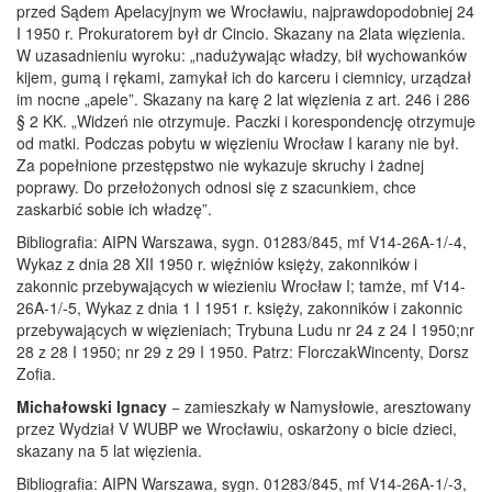
przed Sądem Apelacyjnym we Wrocławiu, najprawdopodobniej 24
I 1950 r. Prokuratorem był dr Cincio. Skazany na 2lata więzienia.
W uzasadnieniu wyroku: „nadużywając władzy, bił wychowanków
kijem, gumą i rękami, zamykał ich do karceru i ciemnicy, urządzał
im nocne „apele”. Skazany na karę 2 lat więzienia z art. 246 i 286
§ 2 KK. „Widzeń nie otrzymuje. Paczki i korespondencję otrzymuje
od matki. Podczas pobytu w więzieniu Wrocław I karany nie był.
Za popełnione przestępstwo nie wykazuje skruchy i żadnej
poprawy. Do przełożonych odnosi się z szacunkiem, chce
zaskarbić sobie ich władzę”.
Bibliografia: AIPN Warszawa, sygn. 01283/845, mf V14-26A-1/-4,
Wykaz z dnia 28 XII 1950 r. więźniów księży, zakonników i
zakonnic przebywających w wiezieniu Wrocław I; tamże, mf V14-
26A-1/-5, Wykaz z dnia 1 I 1951 r. księży, zakonników i zakonnic
przebywających w więzieniach; Trybuna Ludu nr 24 z 24 I 1950;nr
28 z 28 I 1950; nr 29 z 29 I 1950. Patrz: FlorczakWincenty, Dorsz
Zofia.
Michałowski Ignacy
− zamieszkały w Namysłowie, aresztowany
przez Wydział V WUBP we Wrocławiu, oskarżony o bicie dzieci,
skazany na 5 lat więzienia.
Bibliografia: AIPN Warszawa, sygn. 01283/845, mf V14-26A-1/-3,