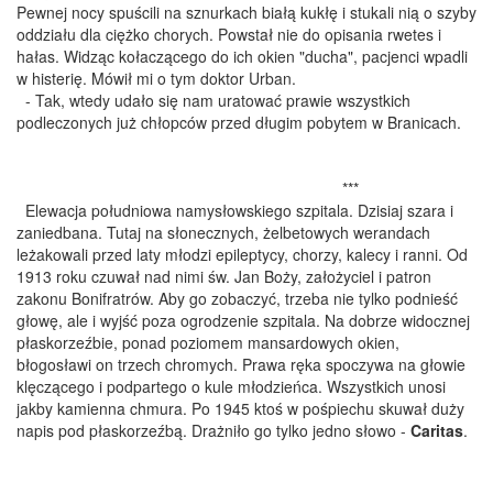
Pewnej nocy spuścili na sznurkach białą kukłę i stukali nią o szyby
oddziału dla ciężko chorych. Powstał nie do opisania rwetes i
hałas. Widząc kołaczącego do ich okien "ducha", pacjenci wpadli
w histerię. Mówił mi o tym doktor Urban.
- Tak, wtedy udało się nam uratować prawie wszystkich
podleczonych już chłopców przed długim pobytem w Branicach.
***
Elewacja południowa namysłowskiego szpitala. Dzisiaj szara i
zaniedbana. Tutaj na słonecznych, żelbetowych werandach
leżakowali przed laty młodzi epileptycy, chorzy, kalecy i ranni. Od
1913 roku czuwał nad nimi św. Jan Boży, założyciel i patron
zakonu Bonifratrów. Aby go zobaczyć, trzeba nie tylko podnieść
głowę, ale i wyjść poza ogrodzenie szpitala. Na dobrze widocznej
płaskorzeźbie, ponad poziomem mansardowych okien,
błogosławi on trzech chromych. Prawa ręka spoczywa na głowie
klęczącego i podpartego o kule młodzieńca. Wszystkich unosi
jakby kamienna chmura. Po 1945 ktoś w pośpiechu skuwał duży
napis pod płaskorzeźbą. Drażniło go tylko jedno słowo -
Caritas
.