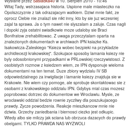
Wysłane przez
Sasiadka40
w 10. Sierpień 2010 - 10:46
Witaj Tady, wstrzasajaca historia. Uspione male miasteczko na
Opolszczyznie z tak odrazajacym watkiem. Dziwi mnie fakt, ze
oprocz Ciebie nie znalazl sie nikt inny, kto by sie juz wczesniej
zajal ta sprawa. Ja o tym nawet nie slyszalam a zaluje. Czas nagli
i dopoki zyja ostatni swiadkowie moze udaloby sie Braci
Bonifratow zrehabilitowac. Z uwaga przeczytalam oparta na
znalezionych dokumentach w archiwach IPN ksiazke Ks.
Isakowicza-Zaleskiego "Ksieza wobec bezpieki na przykladzie
archidiecezji krakowskiej". Szokujace sposoby lamania ksiezy nie
byly odosobnionymi przypadkami w PRLowskiej rzeczywistosci. Z
osobistych rozmow z ksiedzem wiem, ze IPN dysponuje wieloma
dokumentami na ten temat. Duze zbiory wydzialu IV SB
odpowiedzialnego za inwigilacje i lamanie ksiezy znajduja sie w
Krakowie. Nie wiem czy pomoge, ale sprobuje skontaktowac sie z
osobami z krakowskiego oddzialu IPN. Gdybys mial czas mozesz
poprobowac dotrzec do dokumentow we Wroclawiu. Mysle, ze
wroclawski oddzial bedzie rownie zyczliwy dla poszukujacego
prawdy. Zycze powodzenia. Reakcje mieszkancow mnie nie
dziwia. Grzechy zaniedbania i biernosci ciezko jest odkupic.
Wtedy albo sie milczy jak sciana lub obrzuca dazacych do prawdy
obelgami. TYLKO PRAWDA NAS WYZWOLI