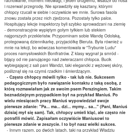
rachowanie, moment nieuwagi, i jeden drugiemu, wsadził do nosa
i rozerwał przegrodę. Nie sprawdziły się kasztany, którymi
chłopcy rzucali w siebie i oczywiście we mnie. Surowa fasola
znowu została przez nich zjedzona. Pozostały tylko palce.
Hospitujący lekcje inspektorzy byli szybko sprowadzani na ziemię
- demonstracyjnie wypiętym gołym tyłkiem lub stekiem
najgorszych przekleństw. Przypominam sobie Wandę Odolską,
protegowaną dziennikarkę, przyjaciółkę Bieruta. Była również u
mnie na lekcji, bo wówczas komentowała w "Trybunie Ludu"
proces namysłowskich Bonifratrów. Z klasy wygnał ja smród -
bijący od nie panującego nad zwieraczami chłopca. Bucik
wybiegającej z sali pani Wandzi, taki elegancki z wężowej skóry,
pośliznął się na czymś rzadkim i śmierdzącym.
- Często chłopcy mówili tylko - tak lub nie. Sukcesem
pedagogicznym było nawiązanie kontaktu z taką osobą, z
którą rozmawiałam jak ze swoim psem Perszingiem. Takim
beznadziejnym przypadkiem był na przykład Maniuś. Po
wielu miesiącach pracy Maniuś wypowiedział swoje
pierwsze zdanie: "Pa... ma... dzi... mymy... sa..." (Pani, Maniuś
dzisiaj mył się sam). Tak, chłopcy umieli kląć, ale często nie
potrafili mówić. Zapisałam oczywiście Maniusowi to
pierwsze zdanie w zeszycie. I to był nasz wielki sukces.
- Innym razem, po dwóch latach, taki na przykład Władziu