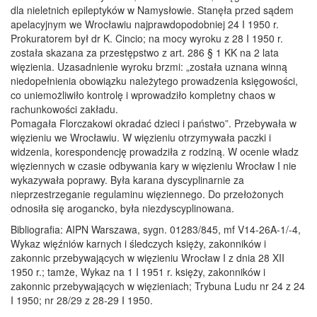
dla nieletnich epileptyków w Namysłowie. Stanęła przed sądem
apelacyjnym we Wrocławiu najprawdopodobniej 24 I 1950 r.
Prokuratorem był dr K. Cincio; na mocy wyroku z 28 I 1950 r.
została skazana za przestępstwo z art. 286 § 1 KK na 2 lata
więzienia. Uzasadnienie wyroku brzmi: „została uznana winną
niedopełnienia obowiązku należytego prowadzenia księgowości,
co uniemożliwiło kontrolę i wprowadziło kompletny chaos w
rachunkowości zakładu.
Pomagała Florczakowi okradać dzieci i państwo”. Przebywała w
więzieniu we Wrocławiu. W więzieniu otrzymywała paczki i
widzenia, korespondencję prowadziła z rodziną. W ocenie władz
więziennych w czasie odbywania kary w więzieniu Wrocław I nie
wykazywała poprawy. Była karana dyscyplinarnie za
nieprzestrzeganie regulaminu więziennego. Do przełożonych
odnosiła się arogancko, była niezdyscyplinowana.
Bibliografia: AIPN Warszawa, sygn. 01283/845, mf V14-26A-1/-4,
Wykaz więźniów karnych i śledczych księży, zakonników i
zakonnic przebywających w więzieniu Wrocław I z dnia 28 XII
1950 r.; tamże, Wykaz na 1 I 1951 r. księży, zakonników i
zakonnic przebywających w więzieniach; Trybuna Ludu nr 24 z 24
I 1950; nr 28/29 z 28-29 I 1950.