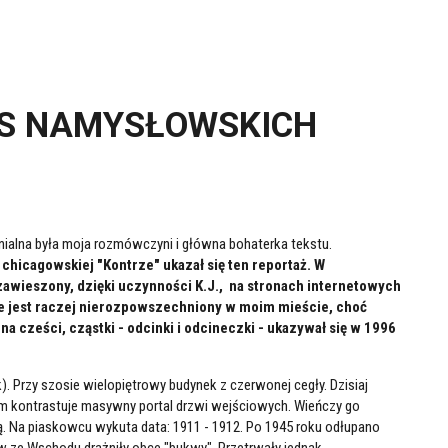
ES NAMYSŁOWSKICH
enialna była moja rozmówczyni i główna bohaterka tekstu.
 chicagowskiej "Kontrze" ukazał się ten reportaż. W
 zawieszony, dzięki uczynności K.J., na stronach internetowych
ie jest raczej nierozpowszechniony w moim mieście, choć
na cześci, cząstki - odcinki i odcineczki - ukazywał się w 1996
. Przy szosie wielopiętrowy budynek z czerwonej cegły. Dzisiaj
em kontrastuje masywny portal drzwi wejściowych. Wieńczy go
ą. Na piaskowcu wykuta data: 1911 - 1912. Po 1945 roku odłupano
zów ze Wschodu drażniły obce "bukwy". Przetrwały jednak