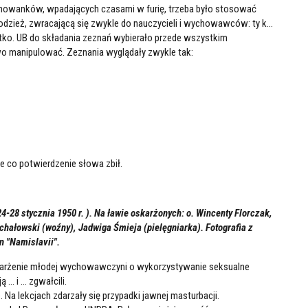
owanków, wpadających czasami w furię, trzeba było stosować
dzież, zwracającą się zwykle do nauczycieli i wychowawców: ty k...
ć krótko. UB do składania zeznań wybierało przede wszystkim
o manipulować. Zeznania wyglądały zwykle tak:
le co potwierdzenie słowa zbił.
28 stycznia 1950 r. ). Na ławie oskarżonych: o. Wincenty Florczak,
ichałowski (woźny), Jadwiga Śmieja (pielęgniarka). Fotografia z
 "Namislavii".
karżenie młodej wychowawczyni o wykorzystywanie seksualne
.. i ... zgwałcili.
 Na lekcjach zdarzały się przypadki jawnej masturbacji.