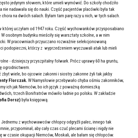
zęsto jedynym słowem, które umieli wymówić. Do szkoły chodziło
 nie nadawała się do nauki. Część pacjentów placówki była tak
e chora na dwóch salach. Byłam tam parę razy u nich, w tych salach.
, w której uczyłam od 1947 roku. Część wychowanków przysposabiano
 W osobnym budynku mieściły się warsztaty szkolne, a w nim
awiecki. W pracowniach przyuczano rozważnie selekcjonowaną
ci podopieczni, którzy z wyprzedzeniem wyczuwali atak lub mieli
ne - dzisiejszy przyszpitalny folwark. Prócz uprawy 60 ha gruntu,
ię ogrodnictwem.
yt wiele, bo ojcowie zakonni i siostry zakonne żyli tak jakby
enty Florczak.
W Namysłowie przebywało chyba ośmiu zakonników,
my ich jak Niemców, bo ich język z poważną domieszką
 dwóch, trzech Bonifratrów mówiło ładnie po polsku. W zakładzie
ofia Dorsz)
była księgową.
a. Jednemu z wychowawców chłopcy odgryźli palec, innego tak
 mnie, przypominał, aby cały czas czuć plecami ścianę i nigdy nie
 w czasie okupacji Niemców, Moskali, ale bałam się chłopców.