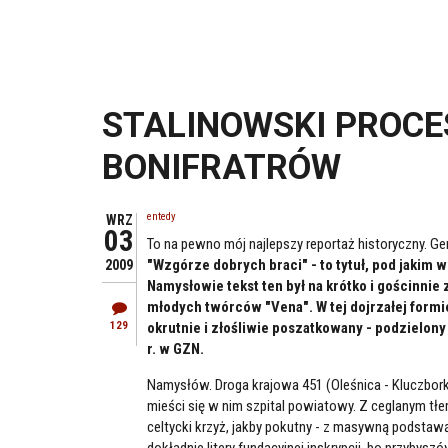
STALINOWSKI PROC
BONIFRATRÓW
entedy
WRZ
03
To na pewno mój najlepszy reportaż historyczny. G
"Wzgórze dobrych braci" - to tytuł, pod jakim w
2009
Namysłowie tekst ten był na krótko i gościnnie
młodych twórców "Vena". W tej dojrzałej form
129
okrutnie i złośliwie poszatkowany - podzielony 
r. w GZN.
Namysłów. Droga krajowa 451 (Oleśnica - Kluczbork)
mieści się w nim szpital powiatowy. Z ceglanym tł
celtycki krzyż, jakby pokutny - z masywną podstaw
dokładnie litery fundacyjnej inskrypcji, bo przybys