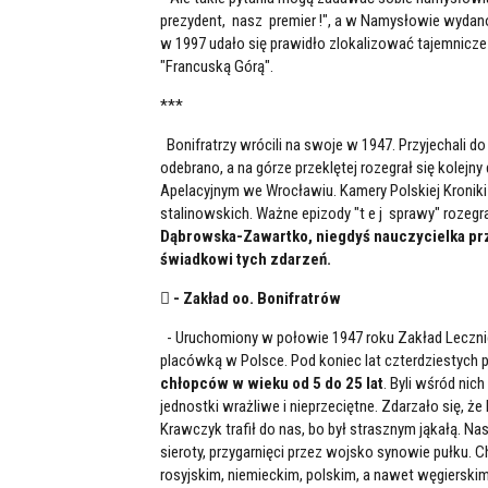
prezydent, nasz premier !", a w Namysłowie wydano
w 1997 udało się prawidło zlokalizować tajemnicze
"Francuską Górą".
***
Bonifratrzy wrócili na swoje w 1947. Przyjechali 
odebrano, a na górze przeklętej rozegrał się kolej
Apelacyjnym we Wrocławiu. Kamery Polskiej Kroniki
stalinowskich. Ważne epizody "t e j sprawy" roze
Dąbrowska-Zawartko, niegdyś nauczycielka pr
świadkowi tych zdarzeń.
 - Zakład oo. Bonifratrów
- Uruchomiony w połowie 1947 roku Zakład Leczni
placówką w Polsce. Pod koniec lat czterdziestyc
chłopców w wieku od 5 do 25 lat
. Byli wśród nich
jednostki wrażliwe i nieprzeciętne. Zdarzało się, ż
Krawczyk trafił do nas, bo był strasznym jąkałą. Na
sieroty, przygarnięci przez wojsko synowie pułku. C
rosyjskim, niemieckim, polskim, a nawet węgierskim.