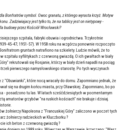
dla Bonfratrów symbol. Owoc granatu, z którego wyrasta krzyż. Motyw
onu. Zadziwiajacy jest tylko to, że na tablicy jest on nietypowy -
dla budowy przez Kościół Wrocławski?
iejszego szpitala, fabryki obuwia i ogrodnictwa. Trzykrotnie
 1939-45-47; 1951-57). W 1958 roku na wzgórzu ponownie rozpoczęto
ifratrom gruntach natrafiono na szkielety. Ludzie mówili, że to
 w szpitalu syfilitykach z czerwoną gwiazdą. O ich gwałtach w biały
óry" rekrutowali się Rosjanie, którzy w biały dzień napadli na pociąg
trzeli pierwszego namysłowskiego starostę. Po tych wyczynach
y z "Obuwianki", które nocą wracały do domu. Zapomniano jednak, że
ał się na drugim końcu miasta, przy Oławskiej. Zapomniano, bo po
orka - posadzono tu las. W latach sześćdziesiątych w pocmentarnym
tą amatorów grzybów "na ruskich kościach" nie brakuje i dzisiaj.
istorie.
w żołnierzy Napoleona z "Francuskiej Góry" zaliczono w poczet tych
arz żołnierzy radzieckich w Kluczborku ?
iecie ich beton z czerwoną gwiazdą ?
anie dopiero po 1989 roku. Wówczas w Warszawie krzyczano: "Wasz