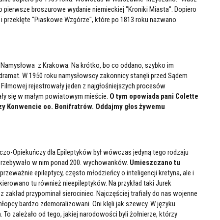
 pierwsze broszurowe wydanie niemieckiej "Kroniki Miasta". Dopiero
 i przeklęte "Piaskowe Wzgórze", które po 1813 roku nazwano
do Namysłowa z Krakowa. Na krótko, bo co oddano, szybko im
ny dramat. W 1950 roku namysłowscy zakonnicy stanęli przed Sądem
 Filmowej rejestrowały jeden z najgłośniejszych procesów
grały się w małym powiatowym mieście.
O tym opowiada pani Colette
zy Konwencie oo. Bonifratrów. Oddajmy głos żywemu
czo-Opiekuńczy dla Epileptyków był wówczas jedyną tego rodzaju
h przebywało w nim ponad 200. wychowanków.
Umieszczano tu
 przeważnie epileptycy, często młodzieńcy o inteligencji kretyna, ale i
e kierowano tu również nieepileptyków. Na przykład taki Jurek
sz zakład przypominał sierociniec. Najczęściej trafiały do nas wojenne
hłopcy bardzo zdemoralizowani. Oni klęli jak szewcy. W języku
 To zależało od tego, jakiej narodowości byli żołnierze, którzy