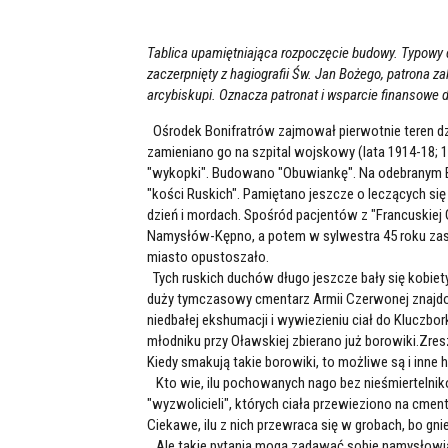
Tablica upamiętniająca rozpoczęcie budowy. Typowy 
zaczerpnięty z hagiografii Św. Jan Bożego, patrona zak
arcybiskupi. Oznacza patronat i wsparcie finansowe 
Ośrodek Bonifratrów zajmował pierwotnie teren dzis
zamieniano go na szpital wojskowy (lata 1914-18;
"wykopki". Budowano "Obuwiankę". Na odebranym Bon
"kości Ruskich". Pamiętano jeszcze o leczących się
dzień i mordach. Spośród pacjentów z "Francuskiej G
Namysłów-Kępno, a potem w sylwestra 45 roku zas
miasto opustoszało.
Tych ruskich duchów długo jeszcze bały się kobiet
duży tymczasowy cmentarz Armii Czerwonej znajdow
niedbałej ekshumacji i wywiezieniu ciał do Kluczb
młodniku przy Oławskiej zbierano już borowiki.Zresz
Kiedy smakują takie borowiki, to możliwe są i inne h
Kto wie, ilu pochowanych nago bez nieśmiertelnikó
"wyzwolicieli", których ciała przewieziono na cment
Ciekawe, ilu z nich przewraca się w grobach, bo gn
Ale takie pytania mogą zadawać sobie namysłowi