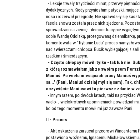
- Lekcje trwały trzydzieści minut, przerwy piętn
dydaktycznych. Kiedy przyniosłam patyczki, mające
nosa i rozerwał przegrodę. Nie sprawdziły się kaszt
fasola znowu została przez nich zjedzona. Pozostały
sprowadzani na ziemię - demonstracyjnie wypiętym
sobie Wandę Odolską, protegowaną dziennikarkę, prz
komentowała w "Trybunie Ludu" proces namysłowskic
nad zwieraczami chłopca. Bucik wybiegającej z sali 
rzadkim i śmierdzącym.
- Często chłopcy mówili tylko - tak lub nie. 
z którą rozmawiałam jak ze swoim psem Persz
Maniuś. Po wielu miesiącach pracy Maniuś wypow
sa..." (Pani, Maniuś dzisiaj mył się sam). Tak, c
oczywiście Maniusowi to pierwsze zdanie w zesz
- Innym razem, po dwóch latach, taki na przykład W
wielo- , wielokrotnych upomnieniach powiedział mi: "
bo od tego momentu mówił mi już zawsze Pani.
 - Proces
- Akt oskarżenia zarzucał przeorowi Wincentemu F
postawiono woźnemu, Ignacemu Michałowskiemu, p