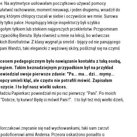
aście. Na arytmetyce usiłowałam początkowo używać pomocy
 ułatwić rachowanie, moment nieuwagi, i jeden drugiemu, wsadził do
any, którymi chłopcy rzucali w siebie i oczywiście we mnie. Surowa
 tylko palce. Hospitujący lekcje inspektorzy byli szybko
 gołym tyłkiem lub stekiem najgorszych przekleństw. Przypominam
yjaciółkę Bieruta. Była również u mnie na lekcji, bo wówczas
h Bonifratrów. Z klasy wygnał ja smród - bijący od nie panującego
pani Wandzi, taki elegancki z wężowej skóry, pośliznął się na czymś
Sukcesem pedagogicznym było nawiązanie kontaktu z taką osobą,
ingiem. Takim beznadziejnym przypadkiem był na przykład
iedział swoje pierwsze zdanie: "Pa... ma... dzi... mymy...
hłopcy umieli kląć, ale często nie potrafili mówić. Zapisałam
ycie. I to był nasz wielki sukces.
ładziu Papierkarz powiedział mi po raz pierwszy: "Pani". Po moich
Dobrze, ty kurwo! Będę ci mówił Pani !". I to był też mój wielki dzień,
lorczakowi znęcanie się nad wychowankami, taki sam zarzut
odoficerowi armii Andersa. Przeora oskarżono ponadto o