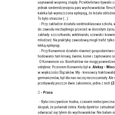
usynawiali wojenną znajdę. Przekleństwo bywało c
jednak siedemdziesięciu paru wychowanków. Reszta
kaleka lub wyniszczona epilepsją, że leżała obłożni
To było straszne (...).
- Przy zakładzie działała siedmioklasowa szkoła
do zawodu niezbędnego przecież w dorosłym życiu.
zakłady: szczotkarski, wikliniarski, szewski i kr
młodzież. Na praktykę zawodową mogli trafić tylko 
lekką epilepsję.
- Przy Konwencie działało również gospodarstwo rol
hodowano tam krowy, świnie, konie i zajmowano s
O Konwencie oo. Bonifratrów nie mogę powiedzieć zb
odrębnie. Przeorem Konwentu był
o. Aleksy - Winc
w większości Ślązaków. My - kresowcy traktowaliś
germanizmów, był dla nas raczej niezrozumiały. Ale
przebywały jeszcze dwie zakonnice, jedna z nich
(Z
 - Praca
- Była rzeczywiście trudna, czasami niebezpieczn
skopali, że połamali żebra. Kiedy dyrektor zatrudniał
odwracać się tyłem do wychowanków. Nie bałam się