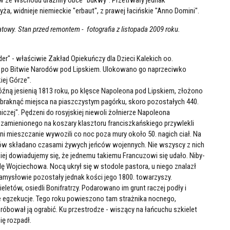
yża, widnieje niemieckie "erbaut", z prawej łacińskie "Anno Domini".
atowy. Stan przed remontem - fotografia z listopada 2009 roku.
r" - właściwie Zakład Opiekuńczy dla Dzieci Kalekich oo.
at po Bitwie Narodów pod Lipskiem. Ulokowano go naprzeciwko
iej Górze".
óźną jesienią 1813 roku, po klęsce Napoleona pod Lipskiem, złożono
raknąć miejsca na piaszczystym pagórku, skoro pozostałych 440.
zej". Pędzeni do rosyjskiej niewoli żołnierze Napoleona
zamienionego na koszary klasztoru franciszkańskiego przywlekli
eni mieszczanie wywozili co noc poza mury około 50. nagich ciał. Na
ów składano czasami żywych jeńców wojennych. Nie wszyscy z nich
iej dowiadujemy się, że jednemu takiemu Francuzowi się udało. Niby-
ę Wojciechowa. Nocą ukrył się w stodole pastora, u niego znalazł
 Namysłowie pozostały jednak kości jego 1800. towarzyszy.
letów, osiedli Bonifratrzy. Podarowano im grunt raczej podły i
 egzekucje. Tego roku powieszono tam strażnika nocnego,
próbował ją ograbić. Ku przestrodze - wiszący na łańcuchu szkielet
się rozpadł.