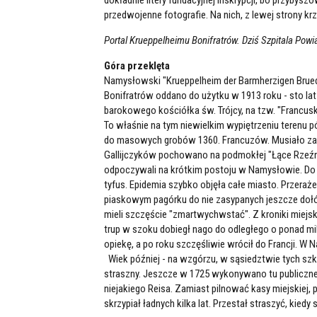
przedwojenne fotografie. Na nich, z lewej strony krz
Portal Krueppelheimu Bonifratrów. Dziś Szpitala Powi
Góra przeklęta
Namysłowski "Krueppelheim der Barmherzigen Bruede
Bonifratrów oddano do użytku w 1913 roku - sto l
barokowego kościółka św. Trójcy, na tzw. "Francusk
To właśnie na tym niewielkim wypiętrzeniu terenu p
do masowych grobów 1360. Francuzów. Musiało zab
Gallijczyków pochowano na podmokłej "Łące Rzeźnic
odpoczywali na krótkim postoju w Namysłowie. Do 
tyfus. Epidemia szybko objęła całe miasto. Przeraż
piaskowym pagórku do nie zasypanych jeszcze doł
mieli szczęście "zmartwychwstać". Z kroniki miejsk
trup w szoku dobiegł nago do odległego o ponad mil
opiekę, a po roku szczęśliwie wrócił do Francji. W
Wiek później - na wzgórzu, w sąsiedztwie tych szkie
straszny. Jeszcze w 1725 wykonywano tu publiczne
niejakiego Reisa. Zamiast pilnować kasy miejskiej, 
skrzypiał ładnych kilka lat. Przestał straszyć, kiedy 