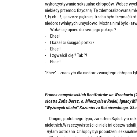
wykorzystywanie seksualne chłopców. Wobec wych
niekiedy przemoc fizyczną. Tę zdemoralizowaną mło
!, ty ch... !, i jeszcze piękniej, trzeba było trzyma
niedorozwiniętych umysłowo. Można nimi było łatw
- Wołał cię ojciec do swojego pokoju ?
- Ehee!
- I kazał ci ściągać portki ?
- Ehee !
- I zgwałcił cię ? Tak ?!
- Ehee !
"Ehee" - znaczyło dla niedorozwiniętego chłopca ty
Proces namysłowskich Bonifratrów we Wrocławiu (24-
siostra Zofia Dorsz, o. Mieczysław Redel, Ignacy M
"Wężowych studni" Kazimierza Koźniewskiego. Skan
- Drugim, podobnego typu, zarzutem Sądu było os
nieletnich.W rzeczywistości ci nieletni obezwładnili ją .
Byłam ostrożna. Chłopcy byli pobudzeni seksualnie.