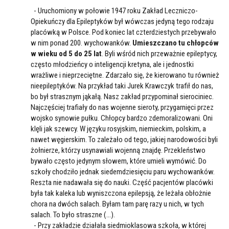
- Uruchomiony w połowie 1947 roku Zakład Leczniczo-
Opiekuńczy dla Epileptyków był wówczas jedyną tego rodzaju
placówką w Polsce. Pod koniec lat czterdziestych przebywało
w nim ponad 200. wychowanków.
Umieszczano tu chłopców
w wieku od 5 do 25 lat
. Byli wśród nich przeważnie epileptycy,
często młodzieńcy o inteligencji kretyna, ale i jednostki
wrażliwe i nieprzeciętne. Zdarzało się, że kierowano tu również
nieepileptyków. Na przykład taki Jurek Krawczyk trafił do nas,
bo był strasznym jąkałą. Nasz zakład przypominał sierociniec.
Najczęściej trafiały do nas wojenne sieroty, przygarnięci przez
wojsko synowie pułku. Chłopcy bardzo zdemoralizowani. Oni
klęli jak szewcy. W języku rosyjskim, niemieckim, polskim, a
nawet węgierskim. To zależało od tego, jakiej narodowości byli
żołnierze, którzy usynawiali wojenną znajdę. Przekleństwo
bywało często jedynym słowem, które umieli wymówić. Do
szkoły chodziło jednak siedemdziesięciu paru wychowanków.
Reszta nie nadawała się do nauki. Część pacjentów placówki
była tak kaleka lub wyniszczona epilepsją, że leżała obłożnie
chora na dwóch salach. Byłam tam parę razy u nich, w tych
salach. To było straszne (...).
- Przy zakładzie działała siedmioklasowa szkoła, w której