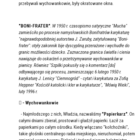
przebywali wychowankowie, były okratowane okna.
"BONI-FRATER"
.
W 1950 r. czasopismo satyryczne "Mucha"
zamieściło po procesie namysłowskich Bonifratrów karykaturę
"najprawdopodobniej autorstwa J. Zaruby, zatytułowaną "Boni-
frater": otyły zakonnik bije dyscypliną przerażone i wychudłe do
granic możliwości dziecko. Zaznaczona granica światła i cienia
nawiązuje do oskarżeń o przetrzymywanie wychowanków w
piwnicy. Równiez "Szpilki pokusiły się o komentarz [do]
odbywającego się procesu, zamieszczając 6 lutego 1950 r.
karykaturę J. Lenicy "Ciemnogród" - cytat i karykatura za Zofią
Heppner "Kościół katolicki i kler w karykaturze", "Mówią Wieki",
luty 1996 r.
 - Wychowankowie
- Najmłodszego z nich, Władzia, nazwaliśmy
"Papierkarz"
. On
całymi dniami zbierał, prostował i gładził papierki. Łaził za
papierkami po całym ośrodku. Kiedy włączano "kołchoźniki",
takie głośniki centralnego radia miejskiego, nieruchomiał, potem