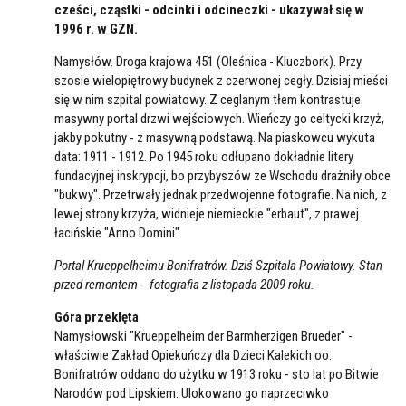
cześci, cząstki - odcinki i odcineczki - ukazywał się w
1996 r. w GZN.
Namysłów. Droga krajowa 451 (Oleśnica - Kluczbork). Przy
szosie wielopiętrowy budynek z czerwonej cegły. Dzisiaj mieści
się w nim szpital powiatowy. Z ceglanym tłem kontrastuje
masywny portal drzwi wejściowych. Wieńczy go celtycki krzyż,
jakby pokutny - z masywną podstawą. Na piaskowcu wykuta
data: 1911 - 1912. Po 1945 roku odłupano dokładnie litery
fundacyjnej inskrypcji, bo przybyszów ze Wschodu drażniły obce
"bukwy". Przetrwały jednak przedwojenne fotografie. Na nich, z
lewej strony krzyża, widnieje niemieckie "erbaut", z prawej
łacińskie "Anno Domini".
Portal Krueppelheimu Bonifratrów. Dziś Szpitala Powiatowy. Stan
przed remontem - fotografia z listopada 2009 roku.
Góra przeklęta
Namysłowski "Krueppelheim der Barmherzigen Brueder" -
właściwie Zakład Opiekuńczy dla Dzieci Kalekich oo.
Bonifratrów oddano do użytku w 1913 roku - sto lat po Bitwie
Narodów pod Lipskiem. Ulokowano go naprzeciwko