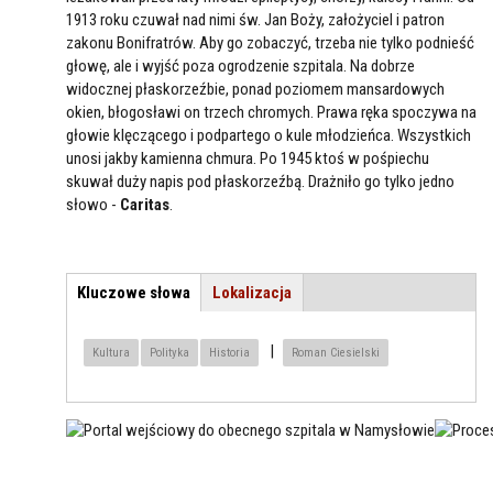
1913 roku czuwał nad nimi św. Jan Boży, założyciel i patron
zakonu Bonifratrów. Aby go zobaczyć, trzeba nie tylko podnieść
głowę, ale i wyjść poza ogrodzenie szpitala. Na dobrze
widocznej płaskorzeźbie, ponad poziomem mansardowych
okien, błogosławi on trzech chromych. Prawa ręka spoczywa na
głowie klęczącego i podpartego o kule młodzieńca. Wszystkich
unosi jakby kamienna chmura. Po 1945 ktoś w pośpiechu
skuwał duży napis pod płaskorzeźbą. Drażniło go tylko jedno
słowo -
Caritas
.
Kluczowe słowa
(aktywna
Lokalizacja
TEMAT / LOKALIZACJA
karta)
|
Kultura
Polityka
Historia
Roman Ciesielski
PORTAL WEJŚCIOWY DO
PRO
OBECNEGO SZPITALA W
BON
NAMYSŁOWIE
NAM