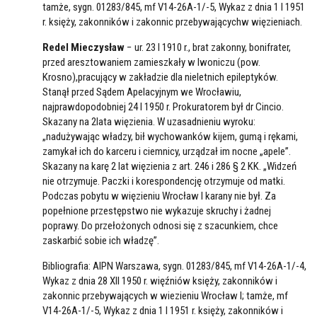
tamże, sygn. 01283/845, mf V14-26A-1/-5, Wykaz z dnia 1 I 1951
r. księży, zakonników i zakonnic przebywającychw więzieniach.
Redel Mieczysław
− ur. 23 I 1910 r., brat zakonny, bonifrater,
przed aresztowaniem zamieszkały w Iwoniczu (pow.
Krosno),pracujący w zakładzie dla nieletnich epileptyków.
Stanął przed Sądem Apelacyjnym we Wrocławiu,
najprawdopodobniej 24 I 1950 r. Prokuratorem był dr Cincio.
Skazany na 2lata więzienia. W uzasadnieniu wyroku:
„nadużywając władzy, bił wychowanków kijem, gumą i rękami,
zamykał ich do karceru i ciemnicy, urządzał im nocne „apele”.
Skazany na karę 2 lat więzienia z art. 246 i 286 § 2 KK. „Widzeń
nie otrzymuje. Paczki i korespondencję otrzymuje od matki.
Podczas pobytu w więzieniu Wrocław I karany nie był. Za
popełnione przestępstwo nie wykazuje skruchy i żadnej
poprawy. Do przełożonych odnosi się z szacunkiem, chce
zaskarbić sobie ich władzę”.
Bibliografia: AIPN Warszawa, sygn. 01283/845, mf V14-26A-1/-4,
Wykaz z dnia 28 XII 1950 r. więźniów księży, zakonników i
zakonnic przebywających w wiezieniu Wrocław I; tamże, mf
V14-26A-1/-5, Wykaz z dnia 1 I 1951 r. księży, zakonników i