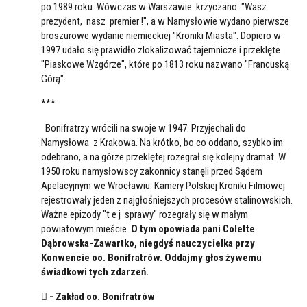
po 1989 roku. Wówczas w Warszawie krzyczano: "Wasz
prezydent, nasz premier !", a w Namysłowie wydano pierwsze
broszurowe wydanie niemieckiej "Kroniki Miasta". Dopiero w
1997 udało się prawidło zlokalizować tajemnicze i przeklęte
"Piaskowe Wzgórze", które po 1813 roku nazwano "Francuską
Górą".
***
Bonifratrzy wrócili na swoje w 1947. Przyjechali do
Namysłowa z Krakowa. Na krótko, bo co oddano, szybko im
odebrano, a na górze przeklętej rozegrał się kolejny dramat. W
1950 roku namysłowscy zakonnicy stanęli przed Sądem
Apelacyjnym we Wrocławiu. Kamery Polskiej Kroniki Filmowej
rejestrowały jeden z najgłośniejszych procesów stalinowskich.
Ważne epizody "t e j sprawy" rozegrały się w małym
powiatowym mieście.
O tym opowiada pani Colette
Dąbrowska-Zawartko, niegdyś nauczycielka przy
Konwencie oo. Bonifratrów. Oddajmy głos żywemu
świadkowi tych zdarzeń.
 - Zakład oo. Bonifratrów