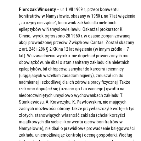
Florczak Wincenty
– ur. 1 VII 1909 r., przeor konwentu
bonifratrów w Namysłowie, skazany w 1950 r. na 7 lat więzienia
„za czyny nierządne”; kierownik zakładu dla nieletnich
epileptyków w Namysłowie;ławiu. Oskarżał prokurator K.
Cincio; wyrok ogłoszono 28 1950 r. w czasie zorganizowanej
akcji prowadzonej przeciw Związkowi Caritas. Został skazany
z art. 246 i 286 § 2 KK na 12 lat więzienia (w innym źródle – 7
lat). W uzasadnieniu wyroku: nie dopełniał powierzonych mu
obowiązków, nie dbał o stan sanitarny zakładu dla nieletnich
epileptyków, bił chłopców, zamykał do karcerni i ciemnicy
(urągających wszelkim zasadom higieny), zmuszał ich do
nadmiernej i szkodliwej dla ich zdrowia pracy fizycznej. Także
rzekomo dopuścił się (uznano go tza winnego) gwałtu na
niedorozwiniętych umysłowo wychowankach zakładu: T.
Stankiewiczu, A. Krawczyku, K. Pawłowskim, nie mających
żadnych możliwości obrony. Także przywłaszczył kwotę 66 tys.
złotych, stanowiących własność zakładu (chciał korzyści
majątkowych dla siebie i konwentu ojców bonifratrów w
Namysłowie), nie dbał o prawidłowe prowadzenie księgowości
zakładu, uniemożliwiając kontrolę i ocenę gospodarki. Według