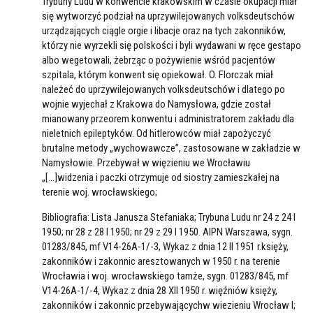
Trybuny Ludu w konwencie krakowskim w czasie okupacji miał
się wytworzyć podział na uprzywilejowanych volksdeutschów
urządzających ciągle orgie i libacje oraz na tych zakonników,
którzy nie wyrzekli się polskości i byli wydawani w ręce gestapo
albo wegetowali, żebrząc o pożywienie wśród pacjentów
szpitala, którym konwent się opiekował. O. Florczak miał
należeć do uprzywilejowanych volksdeutschów i dlatego po
wojnie wyjechał z Krakowa do Namysłowa, gdzie został
mianowany przeorem konwentu i administratorem zakładu dla
nieletnich epileptyków. Od hitlerowców miał zapożyczyć
brutalne metody „wychowawcze”, zastosowane w zakładzie w
Namysłowie. Przebywał w więzieniu we Wrocławiu
„[…]widzenia i paczki otrzymuje od siostry zamieszkałej na
terenie woj. wrocławskiego;
Bibliografia: Lista Janusza Stefaniaka; Trybuna Ludu nr 24 z 24 I
1950; nr 28 z 28 I 1950; nr 29 z 29 I 1950. AIPN Warszawa, sygn.
01283/845, mf V14-26A-1/-3, Wykaz z dnia 12 II 1951 r.księży,
zakonników i zakonnic aresztowanych w 1950 r. na terenie
Wrocławia i woj. wrocławskiego tamże, sygn. 01283/845, mf
V14-26A-1/-4, Wykaz z dnia 28 XII 1950 r. więźniów księży,
zakonników i zakonnic przebywającychw wiezieniu Wrocław I;