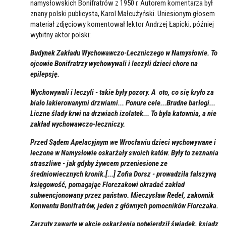
namysłowskich Bonifratrów z 1950 r. Autorem komentarza był
znany polski publicysta, Karol Małcużyński. Uniesionym głosem
materiał zdjęciowy komentował lektor Andrzej Łapicki, później
wybitny aktor polski:
Budynek Zakładu Wychowawczo-Leczniczego w Namysłowie. To
ojcowie Bonifratrzy wychowywali i leczyli dzieci chore na
epilepsję.
Wychowywali i leczyli - takie były pozory. A oto, co się kryło za
biało lakierowanymi drzwiami... Ponure cele...Brudne barłogi...
Liczne ślady krwi na drzwiach izolatek... To była katownia, a nie
zakład wychowawczo-leczniczy.
Przed Sądem Apelacyjnym we Wrocławiu dzieci wychowywane i
leczone w Namysłowie oskarżały swoich katów. Były to zeznania
straszliwe - jak gdyby żywcem przeniesione ze
średniowiecznych kronik.[...] Zofia Dorsz - prowadziła fałszywą
księgowość, pomagając Florczakowi okradać zakład
subwencjonowany przez państwo. Mieczysław Redel, zakonnik
Konwentu Bonifratrów, jeden z głównych pomocników Florczaka.
Zarzuty zawarte w akcie oskarżenia potwierdził świadek, ksiądz