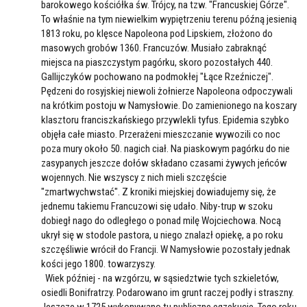
barokowego kościółka św. Trójcy, na tzw. "Francuskiej Górze".
To właśnie na tym niewielkim wypiętrzeniu terenu późną jesienią
1813 roku, po klęsce Napoleona pod Lipskiem, złożono do
masowych grobów 1360. Francuzów. Musiało zabraknąć
miejsca na piaszczystym pagórku, skoro pozostałych 440.
Gallijczyków pochowano na podmokłej "Łące Rzeźniczej".
Pędzeni do rosyjskiej niewoli żołnierze Napoleona odpoczywali
na krótkim postoju w Namysłowie. Do zamienionego na koszary
klasztoru franciszkańskiego przywlekli tyfus. Epidemia szybko
objęła całe miasto. Przerażeni mieszczanie wywozili co noc
poza mury około 50. nagich ciał. Na piaskowym pagórku do nie
zasypanych jeszcze dołów składano czasami żywych jeńców
wojennych. Nie wszyscy z nich mieli szczęście
"zmartwychwstać". Z kroniki miejskiej dowiadujemy się, że
jednemu takiemu Francuzowi się udało. Niby-trup w szoku
dobiegł nago do odległego o ponad milę Wojciechowa. Nocą
ukrył się w stodole pastora, u niego znalazł opiekę, a po roku
szczęśliwie wrócił do Francji. W Namysłowie pozostały jednak
kości jego 1800. towarzyszy.
Wiek później - na wzgórzu, w sąsiedztwie tych szkieletów,
osiedli Bonifratrzy. Podarowano im grunt raczej podły i straszny.