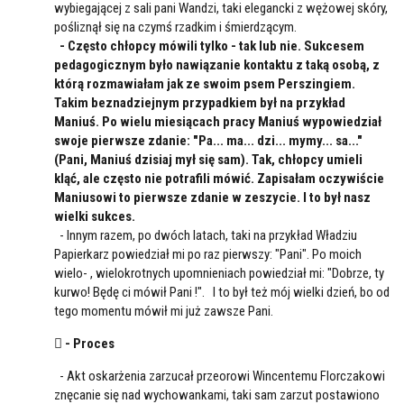
wybiegającej z sali pani Wandzi, taki elegancki z wężowej skóry,
pośliznął się na czymś rzadkim i śmierdzącym.
- Często chłopcy mówili tylko - tak lub nie. Sukcesem
pedagogicznym było nawiązanie kontaktu z taką osobą, z
którą rozmawiałam jak ze swoim psem Perszingiem.
Takim beznadziejnym przypadkiem był na przykład
Maniuś. Po wielu miesiącach pracy Maniuś wypowiedział
swoje pierwsze zdanie: "Pa... ma... dzi... mymy... sa..."
(Pani, Maniuś dzisiaj mył się sam). Tak, chłopcy umieli
kląć, ale często nie potrafili mówić. Zapisałam oczywiście
Maniusowi to pierwsze zdanie w zeszycie. I to był nasz
wielki sukces.
- Innym razem, po dwóch latach, taki na przykład Władziu
Papierkarz powiedział mi po raz pierwszy: "Pani". Po moich
wielo- , wielokrotnych upomnieniach powiedział mi: "Dobrze, ty
kurwo! Będę ci mówił Pani !". I to był też mój wielki dzień, bo od
tego momentu mówił mi już zawsze Pani.
 - Proces
- Akt oskarżenia zarzucał przeorowi Wincentemu Florczakowi
znęcanie się nad wychowankami, taki sam zarzut postawiono