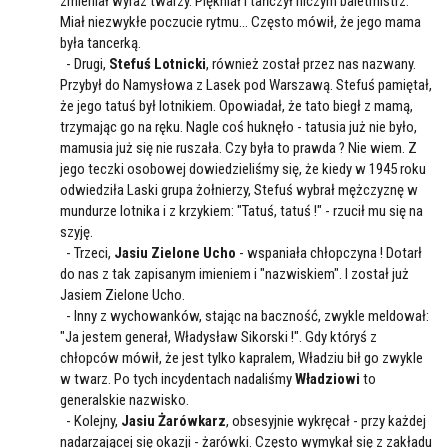
zmieniał wyraz twarzy. Piękniał i tańczył niczym baletmistrz.
Miał niezwykłe poczucie rytmu... Często mówił, że jego mama
była tancerką.
- Drugi,
Stefuś Lotnicki
, również został przez nas nazwany.
Przybył do Namysłowa z Lasek pod Warszawą. Stefuś pamiętał,
że jego tatuś był lotnikiem. Opowiadał, że tato biegł z mamą,
trzymając go na ręku. Nagle coś huknęło - tatusia już nie było,
mamusia już się nie ruszała. Czy była to prawda ? Nie wiem. Z
jego teczki osobowej dowiedzieliśmy się, że kiedy w 1945 roku
odwiedziła Laski grupa żołnierzy, Stefuś wybrał mężczyznę w
mundurze lotnika i z krzykiem: "Tatuś, tatuś !" - rzucił mu się na
szyję.
- Trzeci,
Jasiu Zielone Ucho
- wspaniała chłopczyna ! Dotarł
do nas z tak zapisanym imieniem i "nazwiskiem". I został już
Jasiem Zielone Ucho.
- Inny z wychowanków, stając na baczność, zwykle meldował:
"Ja jestem generał, Władysław Sikorski !". Gdy któryś z
chłopców mówił, że jest tylko kapralem, Władziu bił go zwykle
w twarz. Po tych incydentach nadaliśmy
Władziowi
to
generalskie nazwisko.
- Kolejny,
Jasiu Żarówkarz
, obsesyjnie wykręcał - przy każdej
nadarzającej się okazji - żarówki. Często wymykał się z zakładu