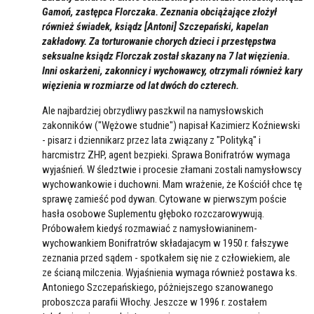
Gamoń, zastępca Florczaka. Zeznania obciążające złożył
również świadek, ksiądz [Antoni] Szczepański, kapelan
zakładowy. Za torturowanie chorych dzieci i przestępstwa
seksualne ksiądz Florczak został skazany na 7 lat więzienia.
Inni oskarżeni, zakonnicy i wychowawcy, otrzymali również kary
więzienia w rozmiarze od lat dwóch do czterech.
Ale najbardziej obrzydliwy paszkwil na namysłowskich
zakonników ("Wężowe studnie") napisał Kazimierz Koźniewski
- pisarz i dziennikarz przez lata związany z "Polityką" i
harcmistrz ZHP, agent bezpieki. Sprawa Bonifratrów wymaga
wyjaśnień. W śledztwie i procesie złamani zostali namysłowscy
wychowankowie i duchowni. Mam wrażenie, że Kościół chce tę
sprawę zamieść pod dywan. Cytowane w pierwszym poście
hasła osobowe Suplementu głęboko rozczarowywują.
Próbowałem kiedyś rozmawiać z namysłowianinem-
wychowankiem Bonifratrów składajacym w 1950 r. fałszywe
zeznania przed sądem - spotkałem się nie z człowiekiem, ale
ze ścianą milczenia. Wyjaśnienia wymaga również postawa ks.
Antoniego Szczepańskiego, póżniejszego szanowanego
proboszcza parafii Włochy. Jeszcze w 1996 r. zostałem