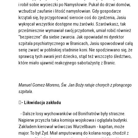
i robił sobie wycieczki po Namysłowie. Pukał do drzwi domów,
wzbudzał zaufanie i litość namysłowian. Gdy gospodarze
krzątali się, by przygotować sierocie coś do zjedzenia, Jasiu
wykręcał wszystkie dostępne mu żarówki. Szarówkasz, tak
prześmiesznie wymawiał swój przydomek, umiał robić również
"bezpieczne" dla siebie zwarcia. Jak opowiadał mi dyrektor
szpitala psychiatrycznego w Branicach, Jasiu spowodował całą
serię zwarć w pobliskiej stadninie koni. Nie spodziewano się, że
sprawcą tych awarii jest dziecko, stąd też wszczęto śledztwo,
które miało ujawnić reakcyjnego sabotażystę z Branic.
Manuel Gomez-Moreno, Św. Jan Boży ratuje chorych z płonącego
szpitala.
- Likwidacja zakładu
- Dalsze losy wychowanków od Bonifratrów były straszne.
Najpierw przyszła taka komisja wojskowa i oglądała budynki.
Zakładem kierował wówczas Wurzellbaum - kapitan, może
major. To był Żyd. Miał amputowaną do kolana nogę, chodził z