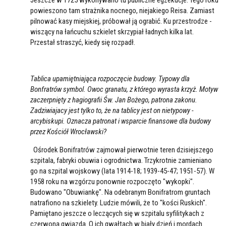
Jeszcze w 1725 wykonywano tu publiczne egzekucje. Tego roku
powieszono tam strażnika nocnego, niejakiego Reisa. Zamiast
pilnować kasy miejskiej, próbował ją ograbić. Ku przestrodze -
wiszący na łańcuchu szkielet skrzypiał ładnych kilka lat.
Przestał straszyć, kiedy się rozpadł.
Tablica upamiętniająca rozpoczęcie budowy. Typowy dla
Bonfratrów symbol. Owoc granatu, z którego wyrasta krzyż. Motyw
zaczerpnięty z hagiografii Św. Jan Bożego, patrona zakonu.
Zadziwiajacy jest tylko to, że na tablicy jest on nietypowy -
arcybiskupi. Oznacza patronat i wsparcie finansowe dla budowy
przez Kościół Wrocławski?
Ośrodek Bonifratrów zajmował pierwotnie teren dzisiejszego
szpitala, fabryki obuwia i ogrodnictwa. Trzykrotnie zamieniano
go na szpital wojskowy (lata 1914-18; 1939-45-47; 1951-57). W
1958 roku na wzgórzu ponownie rozpoczęto "wykopki".
Budowano "Obuwiankę". Na odebranym Bonifratrom gruntach
natrafiono na szkielety. Ludzie mówili, że to "kości Ruskich".
Pamiętano jeszcze o leczących się w szpitalu syfilitykach z
czerwoną gwiazdą. O ich gwałtach w biały dzień i mordach.