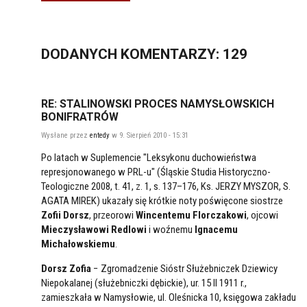
DODANYCH
KOMENTARZY
: 129
RE: STALINOWSKI PROCES NAMYSŁOWSKICH
BONIFRATRÓW
Wysłane przez
entedy
w 9. Sierpień 2010 - 15:31
Po latach w Suplemencie "Leksykonu duchowieństwa
represjonowanego w PRL-u" (Śląskie Studia Historyczno-
Teologiczne 2008, t. 41, z. 1, s. 137–176, Ks. JERZY MYSZOR, S.
AGATA MIREK) ukazały się krótkie noty poświęcone siostrze
Zofii Dorsz
, przeorowi
Wincentemu Florczakowi
, ojcowi
Mieczysławowi Redlowi
i woźnemu
Ignacemu
Michałowskiemu
.
Dorsz Zofia
− Zgromadzenie Sióstr Służebniczek Dziewicy
Niepokalanej (służebniczki dębickie), ur. 15 II 1911 r.,
zamieszkała w Namysłowie, ul. Oleśnicka 10, księgowa zakładu