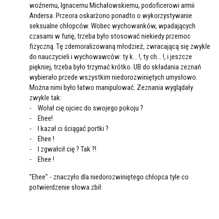
woźnemu, Ignacemu Michałowskiemu, podoficerowi armii
Andersa. Przeora oskarżono ponadto o wykorzystywanie
seksualne chłopców. Wobec wychowanków, wpadających
czasami w furię, trzeba było stosować niekiedy przemoc
fizyczną. Tę zdemoralizowaną młodzież, zwracającą się zwykle
do nauczycieli i wychowawców: ty k... !, ty ch... !, i jeszcze
piękniej, trzeba było trzymać krótko. UB do składania zeznań
wybierało przede wszystkim niedorozwiniętych umysłowo.
Można nimi było łatwo manipulować. Zeznania wyglądały
zwykle tak:
- Wołał cię ojciec do swojego pokoju ?
- Ehee!
- I kazał ci ściągać portki ?
- Ehee !
- I zgwałcił cię ? Tak ?!
- Ehee !
"Ehee" - znaczyło dla niedorozwiniętego chłopca tyle co
potwierdzenie słowa zbił.