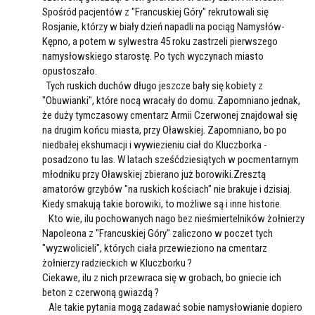
Spośród pacjentów z "Francuskiej Góry" rekrutowali się
Rosjanie, którzy w biały dzień napadli na pociąg Namysłów-
Kępno, a potem w sylwestra 45 roku zastrzeli pierwszego
namysłowskiego starostę. Po tych wyczynach miasto
opustoszało.
Tych ruskich duchów długo jeszcze bały się kobiety z
"Obuwianki", które nocą wracały do domu. Zapomniano jednak,
że duży tymczasowy cmentarz Armii Czerwonej znajdował się
na drugim końcu miasta, przy Oławskiej. Zapomniano, bo po
niedbałej ekshumacji i wywiezieniu ciał do Kluczborka -
posadzono tu las. W latach sześćdziesiątych w pocmentarnym
młodniku przy Oławskiej zbierano już borowiki.Zresztą
amatorów grzybów "na ruskich kościach" nie brakuje i dzisiaj.
Kiedy smakują takie borowiki, to możliwe są i inne historie.
Kto wie, ilu pochowanych nago bez nieśmiertelników żołnierzy
Napoleona z "Francuskiej Góry" zaliczono w poczet tych
"wyzwolicieli", których ciała przewieziono na cmentarz
żołnierzy radzieckich w Kluczborku ?
Ciekawe, ilu z nich przewraca się w grobach, bo gniecie ich
beton z czerwoną gwiazdą ?
Ale takie pytania mogą zadawać sobie namysłowianie dopiero