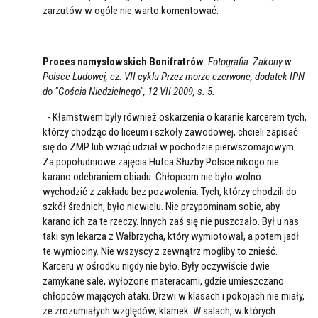
zarzutów w ogóle nie warto komentować.
Proces namysłowskich Bonifratrów
.
Fotografia: Zakony w
Polsce Ludowej, cz. VII cyklu Przez morze czerwone, dodatek IPN
do "Gościa Niedzielnego", 12 VII 2009, s. 5.
- Kłamstwem były również oskarżenia o karanie karcerem tych,
którzy chodząc do liceum i szkoły zawodowej, chcieli zapisać
się do ZMP lub wziąć udział w pochodzie pierwszomajowym.
Za popołudniowe zajęcia Hufca Służby Polsce nikogo nie
karano odebraniem obiadu. Chłopcom nie było wolno
wychodzić z zakładu bez pozwolenia. Tych, którzy chodzili do
szkół średnich, było niewielu. Nie przypominam sobie, aby
karano ich za te rzeczy. Innych zaś się nie puszczało. Był u nas
taki syn lekarza z Wałbrzycha, który wymiotował, a potem jadł
te wymiociny. Nie wszyscy z zewnątrz mogliby to znieść.
Karceru w ośrodku nigdy nie było. Były oczywiście dwie
zamykane sale, wyłożone materacami, gdzie umieszczano
chłopców mających ataki. Drzwi w klasach i pokojach nie miały,
ze zrozumiałych względów, klamek. W salach, w których