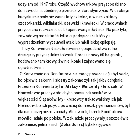
uczyłam od 1947 roku. Część wychowanków przysposabiano
do zawodu niezbędnego przecież w dorosłym życiu. W osobnym
budynku mieściły się warsztaty szkolne, a w nim zakłady:
szczotkarski, wikliniarski, szewski i krawiecki. W pracowniach
przyuczano rozważnie selekcjonowaną młodzież. Na praktykę
zawodową mogli trafić tylko ci podopieczni, którzy z
wyprzedzeniem wyczuwali atak lub mieli lekką epilepsję.
- Przy Konwencie działało również gospodarstwo rolne -
dzisiejszy przyszpitalny folwark. Prócz uprawy 60 ha gruntu,
hodowano tam krowy, świnie, konie i zajmowano się
ogrodnictwem.
O Konwencie oo. Bonifratrów nie mogę powiedzieć zbyt wiele,
bo ojcowie zakonni i siostry zakonne żyli tak jakby odrębnie.
Przeorem Konwentu był
o. Aleksy - Wincenty Florczak.
W
Namysłowie przebywało chyba ośmiu zakonników, w
większości Ślązaków. My - kresowcy traktowaliśmy ich jak
Niemców, bo ich język z poważną domieszką germanizmów, był
dla nas raczej niezrozumiały. Ale dwóch, trzech Bonifratrów
mówiło ładnie po polsku. W zakładzie przebywały jeszcze dwie
zakonnice, jedna z nich
(Zofia Dorsz)
była księgową.