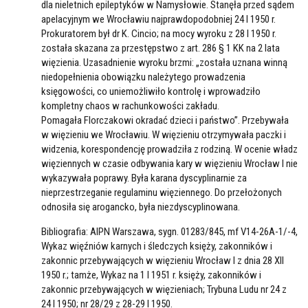
dla nieletnich epileptyków w Namysłowie. Stanęła przed sądem
apelacyjnym we Wrocławiu najprawdopodobniej 24 I 1950 r.
Prokuratorem był dr K. Cincio; na mocy wyroku z 28 I 1950 r.
została skazana za przestępstwo z art. 286 § 1 KK na 2 lata
więzienia. Uzasadnienie wyroku brzmi: „została uznana winną
niedopełnienia obowiązku należytego prowadzenia
księgowości, co uniemożliwiło kontrolę i wprowadziło
kompletny chaos w rachunkowości zakładu.
Pomagała Florczakowi okradać dzieci i państwo”. Przebywała
w więzieniu we Wrocławiu. W więzieniu otrzymywała paczki i
widzenia, korespondencję prowadziła z rodziną. W ocenie władz
więziennych w czasie odbywania kary w więzieniu Wrocław I nie
wykazywała poprawy. Była karana dyscyplinarnie za
nieprzestrzeganie regulaminu więziennego. Do przełożonych
odnosiła się arogancko, była niezdyscyplinowana.
Bibliografia: AIPN Warszawa, sygn. 01283/845, mf V14-26A-1/-4,
Wykaz więźniów karnych i śledczych księży, zakonników i
zakonnic przebywających w więzieniu Wrocław I z dnia 28 XII
1950 r.; tamże, Wykaz na 1 I 1951 r. księży, zakonników i
zakonnic przebywających w więzieniach; Trybuna Ludu nr 24 z
24 I 1950; nr 28/29 z 28-29 I 1950.