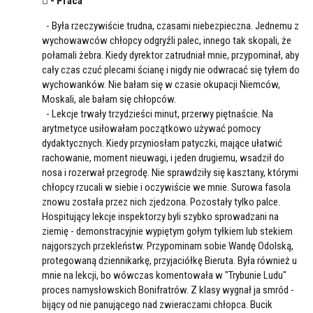
 - Praca
- Była rzeczywiście trudna, czasami niebezpieczna. Jednemu z
wychowawców chłopcy odgryźli palec, innego tak skopali, że
połamali żebra. Kiedy dyrektor zatrudniał mnie, przypominał, aby
cały czas czuć plecami ścianę i nigdy nie odwracać się tyłem do
wychowanków. Nie bałam się w czasie okupacji Niemców,
Moskali, ale bałam się chłopców.
- Lekcje trwały trzydzieści minut, przerwy piętnaście. Na
arytmetyce usiłowałam początkowo używać pomocy
dydaktycznych. Kiedy przyniosłam patyczki, mające ułatwić
rachowanie, moment nieuwagi, i jeden drugiemu, wsadził do
nosa i rozerwał przegrodę. Nie sprawdziły się kasztany, którymi
chłopcy rzucali w siebie i oczywiście we mnie. Surowa fasola
znowu została przez nich zjedzona. Pozostały tylko palce.
Hospitujący lekcje inspektorzy byli szybko sprowadzani na
ziemię - demonstracyjnie wypiętym gołym tyłkiem lub stekiem
najgorszych przekleństw. Przypominam sobie Wandę Odolską,
protegowaną dziennikarkę, przyjaciółkę Bieruta. Była również u
mnie na lekcji, bo wówczas komentowała w "Trybunie Ludu"
proces namysłowskich Bonifratrów. Z klasy wygnał ja smród -
bijący od nie panującego nad zwieraczami chłopca. Bucik