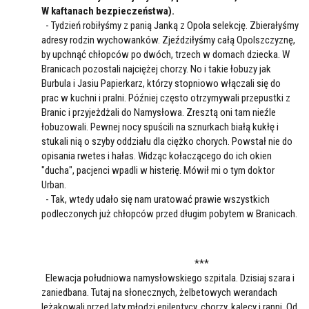
W kaftanach bezpieczeństwa).
- Tydzień robiłyśmy z panią Janką z Opola selekcję. Zbierałyśmy
adresy rodzin wychowanków. Zjeździłyśmy całą Opolszczyznę,
by upchnąć chłopców po dwóch, trzech w domach dziecka. W
Branicach pozostali najciężej chorzy. No i takie łobuzy jak
Burbula i Jasiu Papierkarz, którzy stopniowo włączali się do
prac w kuchni i pralni. Później często otrzymywali przepustki z
Branic i przyjeżdżali do Namysłowa. Zresztą oni tam nieźle
łobuzowali. Pewnej nocy spuścili na sznurkach białą kukłę i
stukali nią o szyby oddziału dla ciężko chorych. Powstał nie do
opisania rwetes i hałas. Widząc kołaczącego do ich okien
"ducha", pacjenci wpadli w histerię. Mówił mi o tym doktor
Urban.
- Tak, wtedy udało się nam uratować prawie wszystkich
podleczonych już chłopców przed długim pobytem w Branicach.
***
Elewacja południowa namysłowskiego szpitala. Dzisiaj szara i
zaniedbana. Tutaj na słonecznych, żelbetowych werandach
leżakowali przed laty młodzi epileptycy, chorzy, kalecy i ranni. Od