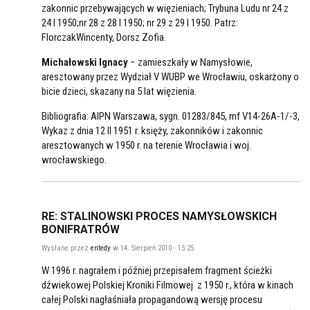
zakonnic przebywających w więzieniach; Trybuna Ludu nr 24 z
24 I 1950;nr 28 z 28 I 1950; nr 29 z 29 I 1950. Patrz:
FlorczakWincenty, Dorsz Zofia.
Michałowski Ignacy
− zamieszkały w Namysłowie,
aresztowany przez Wydział V WUBP we Wrocławiu, oskarżony o
bicie dzieci, skazany na 5 lat więzienia.
Bibliografia: AIPN Warszawa, sygn. 01283/845, mf V14-26A-1/-3,
Wykaz z dnia 12 II 1951 r. księży, zakonników i zakonnic
aresztowanych w 1950 r. na terenie Wrocławia i woj.
wrocławskiego.
RE: STALINOWSKI PROCES NAMYSŁOWSKICH
BONIFRATRÓW
Wysłane przez
entedy
w 14. Sierpień 2010 - 15:25
W 1996 r. nagrałem i później przepisałem fragment ścieżki
dźwiekowej Polskiej Kroniki Filmowej z 1950 r., która w kinach
całej Polski nagłaśniała propagandową wersję procesu