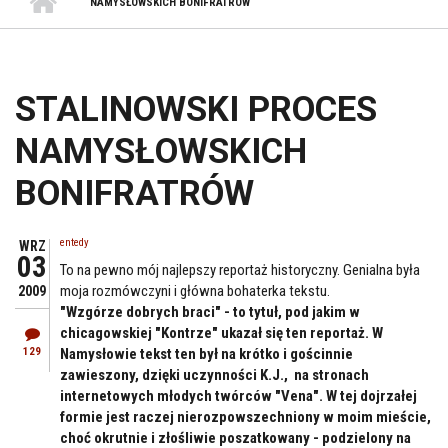
NAMYSŁOWSKICH BONIFRATRÓW
STALINOWSKI PROCES
NAMYSŁOWSKICH
BONIFRATRÓW
entedy
WRZ
03
To na pewno mój najlepszy reportaż historyczny. Genialna była
moja rozmówczyni i główna bohaterka tekstu.
2009
"Wzgórze dobrych braci" - to tytuł, pod jakim w
chicagowskiej "Kontrze" ukazał się ten reportaż. W
129
Namysłowie tekst ten był na krótko i gościnnie
zawieszony, dzięki uczynności K.J., na stronach
internetowych młodych twórców "Vena". W tej dojrzałej
formie jest raczej nierozpowszechniony w moim mieście,
choć okrutnie i złośliwie poszatkowany - podzielony na