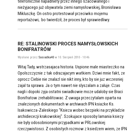
telefonicznie napadniety przez innego szacowanego i
nieżyjacego już obywatela ziemi namysłowskiej, Bronisława
Mikluszkę. On ostro protestował przeciwko mojemu
reportażowi, bo twierdził, że proces był sprawiedliwy.
RE: STALINOWSKI PROCES NAMYSŁOWSKICH
BONIFRATRÓW
Wysłane przez
Sasiadka40
w 10. Sierpień 2010 - 10:46
Witaj Tady, wstrzasajaca historia. Uspione male miasteczko na
Opolszczyznie z tak odrazajacym watkiem. Dziwi mnie fakt, ze
oprocz Ciebie nie znalazl sie nikt inny, kto by sie juz wczesniej
zajal ta sprawa. Ja o tym nawet nie slyszalam a zaluje. Czas
nagli i dopoki zyja ostatni swiadkowie moze udaloby sie Braci
Bonifratow zrehabilitowac. Z uwaga przeczytalam oparta na
znalezionych dokumentach w archiwach IPN ksiazke Ks.
Isakowicza-Zaleskiego "Ksieza wobec bezpieki na przykladzie
archidiecezji krakowskiej". Szokujace sposoby lamania ksiezy
nie byly odosobnionymi przypadkami w PRLowskiej
rzeczywistosci. Z osobistych rozmow z ksiedzem wiem, ze IPN