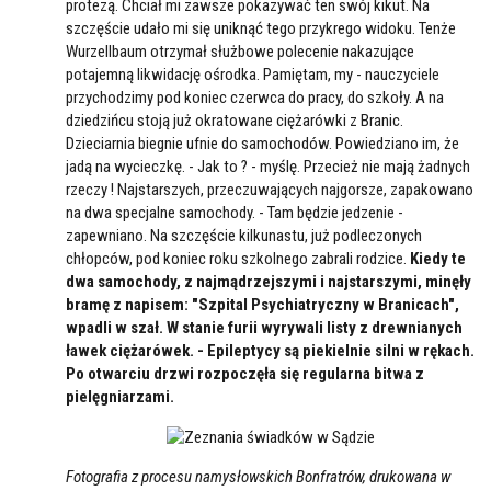
protezą. Chciał mi zawsze pokazywać ten swój kikut. Na
szczęście udało mi się uniknąć tego przykrego widoku. Tenże
Wurzellbaum otrzymał służbowe polecenie nakazujące
potajemną likwidację ośrodka. Pamiętam, my - nauczyciele
przychodzimy pod koniec czerwca do pracy, do szkoły. A na
dziedzińcu stoją już okratowane ciężarówki z Branic.
Dzieciarnia biegnie ufnie do samochodów. Powiedziano im, że
jadą na wycieczkę. - Jak to ? - myślę. Przecież nie mają żadnych
rzeczy ! Najstarszych, przeczuwających najgorsze, zapakowano
na dwa specjalne samochody. - Tam będzie jedzenie -
zapewniano. Na szczęście kilkunastu, już podleczonych
chłopców, pod koniec roku szkolnego zabrali rodzice.
Kiedy te
dwa samochody, z najmądrzejszymi i najstarszymi, minęły
bramę z napisem: "Szpital Psychiatryczny w Branicach",
wpadli w szał. W stanie furii wyrywali listy z drewnianych
ławek ciężarówek. - Epileptycy są piekielnie silni w rękach.
Po otwarciu drzwi rozpoczęła się regularna bitwa z
pielęgniarzami.
Fotografia z procesu namysłowskich Bonfratrów, drukowana w