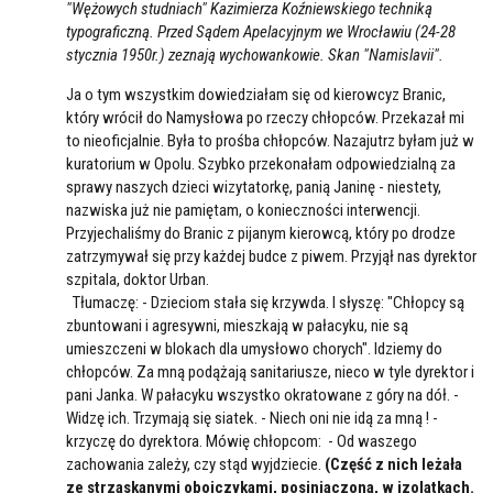
"Wężowych studniach" Kazimierza Koźniewskiego techniką
typograficzną. Przed Sądem Apelacyjnym we Wrocławiu (24-28
stycznia 1950r.) zeznają wychowankowie. Skan "Namislavii".
Ja o tym wszystkim dowiedziałam się od kierowcyz Branic,
który wrócił do Namysłowa po rzeczy chłopców. Przekazał mi
to nieoficjalnie. Była to prośba chłopców. Nazajutrz byłam już w
kuratorium w Opolu. Szybko przekonałam odpowiedzialną za
sprawy naszych dzieci wizytatorkę, panią Janinę - niestety,
nazwiska już nie pamiętam, o konieczności interwencji.
Przyjechaliśmy do Branic z pijanym kierowcą, który po drodze
zatrzymywał się przy każdej budce z piwem. Przyjął nas dyrektor
szpitala, doktor Urban.
Tłumaczę: - Dzieciom stała się krzywda. I słyszę: "Chłopcy są
zbuntowani i agresywni, mieszkają w pałacyku, nie są
umieszczeni w blokach dla umysłowo chorych". Idziemy do
chłopców. Za mną podążają sanitariusze, nieco w tyle dyrektor i
pani Janka. W pałacyku wszystko okratowane z góry na dół. -
Widzę ich. Trzymają się siatek. - Niech oni nie idą za mną ! -
krzyczę do dyrektora. Mówię chłopcom: - Od waszego
zachowania zależy, czy stąd wyjdziecie.
(Część z nich leżała
ze strzaskanymi obojczykami, posiniaczona, w izolatkach.